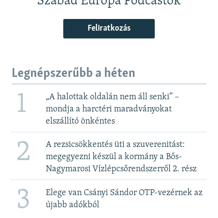
Szabad Európa Podcastok
Feliratkozás
Legnépszerűbb a héten
1
„A halottak oldalán nem áll senki” –
mondja a harctéri maradványokat
elszállító önkéntes
2
A rezsicsökkentés üti a szuverenitást:
megegyezni készül a kormány a Bős-
Nagymarosi Vízlépcsőrendszerről 2. rész
3
Elege van Csányi Sándor OTP-vezérnek az
újabb adókból