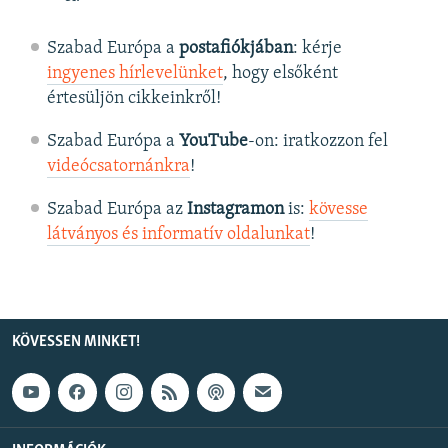
Szabad Európa a
postafiókjában
: kérje
ingyenes hírlevelünket
, hogy elsőként
értesüljön cikkeinkről!
Szabad Európa a
YouTube
-on: iratkozzon fel
videócsatornánkra
!
Szabad Európa az
Instagramon
is:
kövesse
látványos és informatív oldalunkat
! ​
KÖVESSEN MINKET!