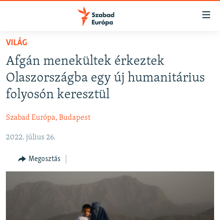
Akadálymentes
mód
Ugrás
VILÁG
a
NAPIRENDEN
Afgán menekültek érkeztek
fő
AKTUÁLIS
oldalra
Olaszországba egy új humanitárius
FELIRATKOZÁS
PODCASTOK
Ugrás
folyosón keresztül
a
VIDEÓK
tartalomjegyzékre
Szabad Európa, Budapest
Spotify
ELEMZŐ
Ugrás
a
2022. július 26.
NER15
Feliratkozás
keresésre
SZABADON
Megosztás
TÁRSADALOM
DEMOKRÁCIA
A PÉNZ NYOMÁBAN