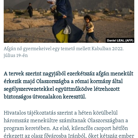
EURÓPAI UNIÓ
VILÁG
KLÍMAVÁLTOZÁS
A MÚLT TANULSÁGAI
Afgán nő gyermekeivel egy temető mellett Kabulban 2022.
KÖVESSEN MINKET!
július 19-én
A tervek szerint nagyjából ezerkétszáz afgán menekült
érkezik majd Olaszországba a római kormány által
Valamennyi RFE/RL weboldal
segélyszervezetekkel együttműködve létrehozott
biztonságos útvonalakon keresztül.
Hivatalos tájékoztatás szerint a héten körülbelül
háromszáz menekültre számítanak Olaszországban a
program keretében. Az első, kilencfős csoport hétfőn
érkezett az olasz fővárosba Iránból, őket kétszáz ember