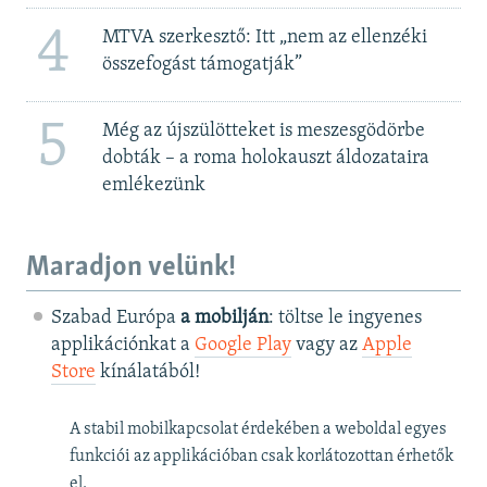
4
MTVA szerkesztő: Itt „nem az ellenzéki
összefogást támogatják”
5
Még az újszülötteket is meszesgödörbe
dobták – a roma holokauszt áldozataira
emlékezünk
Maradjon velünk!
Szabad Európa
a mobilján
: töltse le ingyenes
applikációnkat a
Google Play
vagy az
Apple
Store
kínálatából!
A stabil mobilkapcsolat érdekében a weboldal egyes
funkciói az applikációban csak korlátozottan érhetők
el.