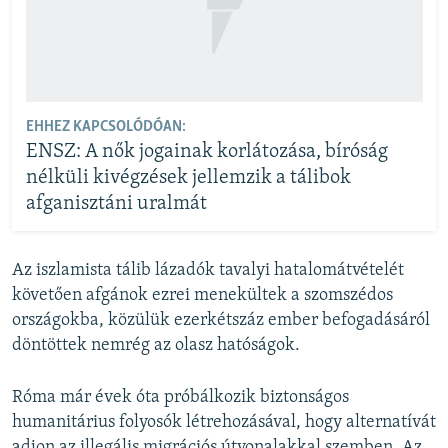
EHHEZ KAPCSOLÓDÓAN:
ENSZ: A nők jogainak korlátozása, bíróság
nélküli kivégzések jellemzik a tálibok
afganisztáni uralmát
Az iszlamista tálib lázadók tavalyi hatalomátvételét
követően afgánok ezrei menekültek a szomszédos
országokba, közülük ezerkétszáz ember befogadásáról
döntöttek nemrég az olasz hatóságok.
Róma már évek óta próbálkozik biztonságos
humanitárius folyosók létrehozásával, hogy alternatívát
adjon az illegális migrációs útvonalakkal szemben. Az