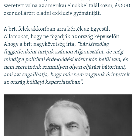
szeretett volna az amerikai elnökkel találkozni, és 500
ezer dollárért eladni exkluzív gyémántját.
A brit felek akkoriban arra kérték az Egyesült
Államokat, hogy ne fogadják az ország képviselőit.
Ahogy a brit nagykövetség írta,
“bár látszólag
függetlenként tartjuk számon Afganisztánt, de még
mindig a politikai érdeklődési körünkön belül van, és
nem szeretnénk semmilyen olyan eljárást bátorítani,
ami azt sugallhatja, hogy már nem vagyunk érintettek
az ország külügyi kapcsolataiban”.