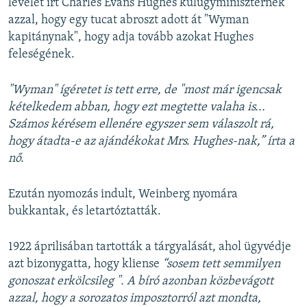
levelet írt Charles Evans Hughes külügyminiszternek
azzal, hogy egy tucat abroszt adott át "Wyman
kapitánynak", hogy adja tovább azokat Hughes
feleségének.
"Wyman" ígéretet is tett erre, de "most már igencsak
kételkedem abban, hogy ezt megtette valaha is...
Számos kérésem ellenére egyszer sem válaszolt rá,
hogy átadta-e az ajándékokat Mrs. Hughes-nak,” írta a
nő.
Ezután nyomozás indult, Weinberg nyomára
bukkantak, és letartóztatták.
1922 áprilisában tartották a tárgyalását, ahol ügyvédje
azt bizonygatta, hogy kliense
“sosem tett semmilyen
gonoszat erkölcsileg ". A bíró azonban közbevágott
azzal, hogy a sorozatos imposztorról azt mondta,