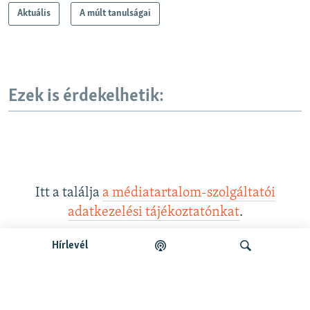
Aktuális
A múlt tanulságai
Ezek is érdekelhetik:
Itt a találja
a médiatartalom-szolgáltatói
adatkezelési tájékoztatónkat
.
Hírlevél
Legfrissebb podcastunk: