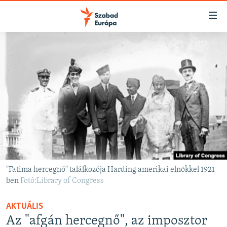
Akadálymentes
mód
Ugrás
a
NAPIRENDEN
fő
AKTUÁLIS
oldalra
FELIRATKOZÁS
PODCASTOK
Ugrás
a
VIDEÓK
tartalomjegyzékre
Spotify
ELEMZŐ
Ugrás
a
NER15
Feliratkozás
keresésre
SZABADON
"Fatima hercegnő" találkozója Harding amerikai elnökkel 1921-
ben
TÁRSADALOM
Fotó:Library of Congress
DEMOKRÁCIA
AKTUÁLIS
A PÉNZ NYOMÁBAN
Az "afgán hercegnő", az imposztor