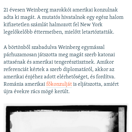
21 évesen Weinberg marokkói amerikai konzulnak
adta ki magát. A mutatós hivatalnok egy egész halom
kifizetetlen számlát halmozott fel New York
legelőkelőbb éttermeiben, mielőtt letartóztatták.
A börtönből szabadulva Weinberg egymással
párhuzamosan játszotta meg magát szerb katonai
attasénak és amerikai tengerésztisztnek. Amikor
referenciát kértek a szerb diplomatáról, akkor az
amerikai énjéhez adott elérhetőséget, és fordítva.
Románia amerikai
főkonzulját
is eljátszotta, amiért
újra évekre rács mögé került.