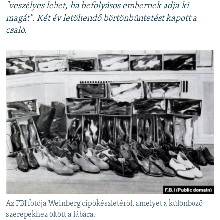
"veszélyes lehet, ha befolyásos embernek adja ki
magát". Két év letöltendő börtönbüntetést kapott a
csaló.
Az FBI fotója Weinberg cipőkészletéről, amelyet a különböző
szerepekhez öltött a lábára.