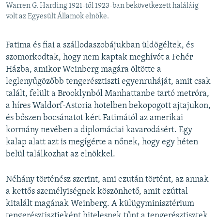
Warren G. Harding 1921-től 1923-ban bekövetkezett haláláig
volt az Egyesült Államok elnöke.
Fatima és fiai a szállodaszobájukban üldögéltek, és
szomorkodtak, hogy nem kaptak meghívót a Fehér
Házba, amikor Weinberg magára öltötte a
leglenyűgözőbb tengerésztiszti egyenruháját, amit csak
talált, felült a Brooklynból Manhattanbe tartó metróra,
a híres Waldorf-Astoria hotelben bekopogott ajtajukon,
és bőszen bocsánatot kért Fatimától az amerikai
kormány nevében a diplomáciai kavarodásért. Egy
kalap alatt azt is megígérte a nőnek, hogy egy héten
belül találkozhat az elnökkel.
Néhány történész szerint, ami ezután történt, az annak
a kettős személyiségnek köszönhető, amit ezúttal
kitalált magának Weinberg. A külügyminisztérium
tengerésztisztjeként hitelesnek tűnt a tengerésztisztek