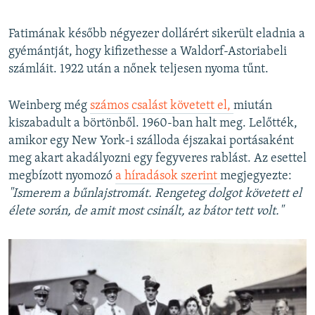
Fatimának később négyezer dollárért sikerült eladnia a
gyémántját, hogy kifizethesse a Waldorf-Astoriabeli
számláit. 1922 után a nőnek teljesen nyoma tűnt.
Weinberg még
számos csalást követett el,
miután
kiszabadult a börtönből. 1960-ban halt meg. Lelőtték,
amikor egy New York-i szálloda éjszakai portásaként
meg akart akadályozni egy fegyveres rablást. Az esettel
megbízott nyomozó
a híradások szerint
megjegyezte:
"Ismerem a bűnlajstromát. Rengeteg dolgot követett el
élete során, de amit most csinált, az bátor tett volt."