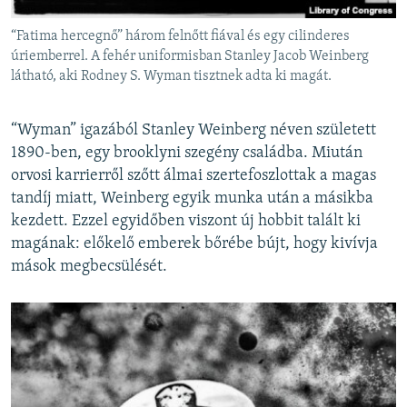
“Fatima hercegnő” három felnőtt fiával és egy cilinderes
úriemberrel. A fehér uniformisban Stanley Jacob Weinberg
látható, aki Rodney S. Wyman tisztnek adta ki magát.
“Wyman” igazából Stanley Weinberg néven született
1890-ben, egy brooklyni szegény családba. Miután
orvosi karrierről szőtt álmai szertefoszlottak a magas
tandíj miatt, Weinberg egyik munka után a másikba
kezdett. Ezzel egyidőben viszont új hobbit talált ki
magának: előkelő emberek bőrébe bújt, hogy kivívja
mások megbecsülését.