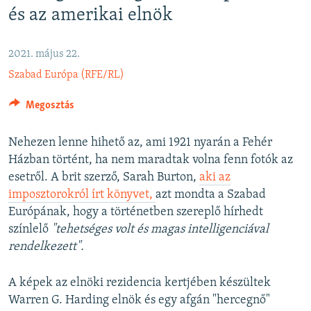
és az amerikai elnök
EURÓPAI UNIÓ
VILÁG
2021. május 22.
KLÍMAVÁLTOZÁS
Szabad Európa (RFE/RL)
A MÚLT TANULSÁGAI
Megosztás
KÖVESSEN MINKET!
Nehezen lenne hihető az, ami 1921 nyarán a Fehér
Házban történt, ha nem maradtak volna fenn fotók az
esetről. A brit szerző, Sarah Burton,
aki az
Valamennyi RFE/RL weboldal
imposztorokról írt könyvet,
azt mondta a Szabad
Európának, hogy a történetben szereplő hírhedt
színlelő
"tehetséges volt és magas intelligenciával
rendelkezett".
A képek az elnöki rezidencia kertjében készültek
Warren G. Harding elnök és egy afgán "hercegnő"