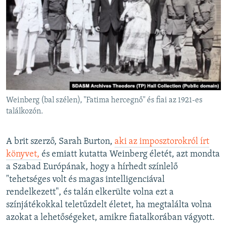
Weinberg (bal szélen), "Fatima hercegnő" és fiai az 1921-es
találkozón.
A brit szerző, Sarah Burton,
aki az imposztorokról írt
könyvet,
és emiatt kutatta Weinberg életét, azt mondta
a Szabad Európának, hogy a hírhedt színlelő
"tehetséges volt és magas intelligenciával
rendelkezett", és talán elkerülte volna ezt a
színjátékokkal teletűzdelt életet, ha megtalálta volna
azokat a lehetőségeket, amikre fiatalkorában vágyott.