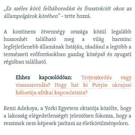
„Ez széles körű felháborodást és frusztrációt okoz az
állampolgárok körében”
– tette hozzá.
A kontinens ötvennégy országa közül legalább
huszonhét található meg a világ harminc
legfejletlenebb államának listáján, ráadásul a legtöbb a
természeti erőforrásokban gazdag középső és nyugati
régióban található.
Ehhez kapcsolódóan:
Terjeszkedés vagy
visszaszorulás? Hogy hat ki Putyin ukrajnai
háborúja afrikai kapcsolataira?
Remi Adekoya, a Yorki Egyetem oktatója közölte, hogy
a lakosság elégedetlenségét jelentősen fokozza, hogy a
rezsimek nem képesek javítani az életkörülményeken.