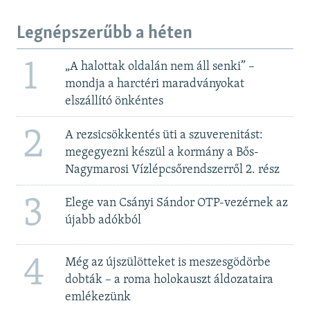
Legnépszerűbb a héten
1
„A halottak oldalán nem áll senki” –
mondja a harctéri maradványokat
elszállító önkéntes
2
A rezsicsökkentés üti a szuverenitást:
megegyezni készül a kormány a Bős-
Nagymarosi Vízlépcsőrendszerről 2. rész
3
Elege van Csányi Sándor OTP-vezérnek az
újabb adókból
4
Még az újszülötteket is meszesgödörbe
dobták – a roma holokauszt áldozataira
emlékezünk