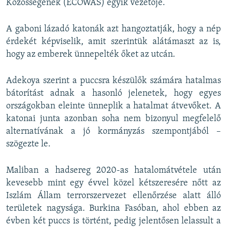
Közösségének (ECOWAS) egyik vezetője.
A gaboni lázadó katonák azt hangoztatják, hogy a nép
érdekét képviselik, amit szerintük alátámaszt az is,
hogy az emberek ünnepelték őket az utcán.
Adekoya szerint a puccsra készülők számára hatalmas
bátorítást adnak a hasonló jelenetek, hogy egyes
országokban eleinte ünneplik a hatalmat átvevőket. A
katonai junta azonban soha nem bizonyul megfelelő
alternatívának a jó kormányzás szempontjából –
szögezte le.
Maliban a hadsereg 2020-as hatalomátvétele után
kevesebb mint egy évvel közel kétszeresére nőtt az
Iszlám Állam terrorszervezet ellenőrzése alatt álló
területek nagysága. Burkina Fasóban, ahol ebben az
évben két puccs is történt, pedig jelentősen lelassult a