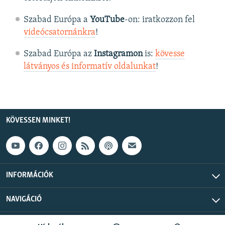
Szabad Európa a
YouTube
-on: iratkozzon fel
videócsatornánkra
!
Szabad Európa az
Instagramon
is:
kövesse
látványos és informatív oldalunkat
! ​
KÖVESSEN MINKET!
INFORMÁCIÓK
NAVIGÁCIÓ