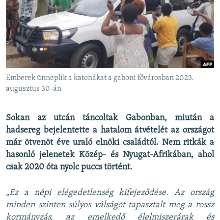
EURÓPAI UNIÓ
VILÁG
KLÍMAVÁLTOZÁS
A MÚLT TANULSÁGAI
Emberek ünneplik a katonákat a gaboni fővárosban 2023.
KÖVESSEN MINKET!
augusztus 30-án
Sokan az utcán táncoltak Gabonban, miután a
hadsereg bejelentette a hatalom átvételét az országot
Valamennyi RFE/RL weboldal
már ötvenöt éve uraló elnöki családtól. Nem ritkák a
hasonló jelenetek Közép- és Nyugat-Afrikában, ahol
csak 2020 óta nyolc puccs történt.
„Ez a népi elégedetlenség kifejeződése. Az ország
minden szinten súlyos válságot tapasztalt meg a rossz
kormányzás, az emelkedő élelmiszerárak és