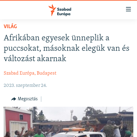
Akadálymentes
mód
Ugrás
VILÁG
a
NAPIRENDEN
Afrikában egyesek ünneplik a
fő
AKTUÁLIS
oldalra
puccsokat, másoknak elegük van és
FELIRATKOZÁS
PODCASTOK
Ugrás
változást akarnak
a
VIDEÓK
tartalomjegyzékre
Szabad Európa, Budapest
Spotify
ELEMZŐ
Ugrás
a
2023. szeptember 24.
NER15
Feliratkozás
keresésre
SZABADON
Megosztás
TÁRSADALOM
DEMOKRÁCIA
A PÉNZ NYOMÁBAN