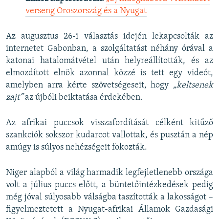
verseng Oroszország és a Nyugat
Az augusztus 26-i választás idején lekapcsolták az
internetet Gabonban, a szolgáltatást néhány órával a
katonai hatalomátvétel után helyreállították, és az
elmozdított elnök azonnal közzé is tett egy videót,
amelyben arra kérte szövetségeseit, hogy
„keltsenek
zajt”
az újbóli beiktatása érdekében.
Az afrikai puccsok visszafordítását célként kitűző
szankciók sokszor kudarcot vallottak, és pusztán a nép
amúgy is súlyos nehézségeit fokozták.
Niger alapból a világ harmadik legfejletlenebb országa
volt a július puccs előtt, a büntetőintézkedések pedig
még jóval súlyosabb válságba taszították a lakosságot –
figyelmeztetett a Nyugat-afrikai Államok Gazdasági