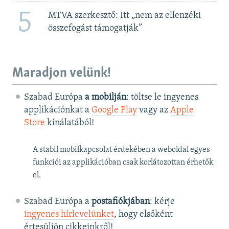
5
MTVA szerkesztő: Itt „nem az ellenzéki
összefogást támogatják”
Maradjon velünk!
Szabad Európa
a mobilján
: töltse le ingyenes
applikációnkat a
Google Play
vagy az
Apple
Store
kínálatából!
A stabil mobilkapcsolat érdekében a weboldal egyes
funkciói az applikációban csak korlátozottan érhetők
el.
Szabad Európa a
postafiókjában
: kérje
ingyenes hírlevelünket
, hogy elsőként
értesüljön cikkeinkről!