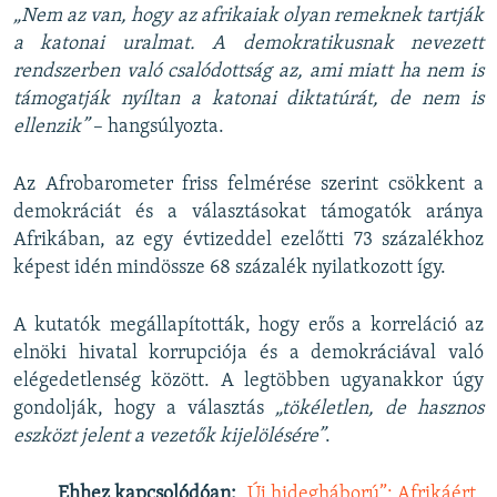
„Nem az van, hogy az afrikaiak olyan remeknek tartják
a katonai uralmat. A demokratikusnak nevezett
rendszerben való csalódottság az, ami miatt ha nem is
támogatják nyíltan a katonai diktatúrát, de nem is
ellenzik”
– hangsúlyozta.
Az Afrobarometer friss felmérése szerint csökkent a
demokráciát és a választásokat támogatók aránya
Afrikában, az egy évtizeddel ezelőtti 73 százalékhoz
képest idén mindössze 68 százalék nyilatkozott így.
A kutatók megállapították, hogy erős a korreláció az
elnöki hivatal korrupciója és a demokráciával való
elégedetlenség között. A legtöbben ugyanakkor úgy
gondolják, hogy a választás
„tökéletlen, de hasznos
eszközt jelent a vezetők kijelölésére”
.
Ehhez kapcsolódóan:
„Új hidegháború”: Afrikáért