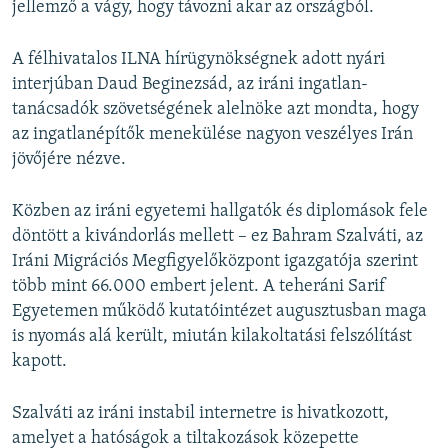
jellemző a vágy, hogy távozni akar az országból.
A félhivatalos ILNA hírügynökségnek adott nyári
interjúban Daud Beginezsád, az iráni ingatlan-
tanácsadók szövetségének alelnöke azt mondta, hogy
az ingatlanépítők menekülése nagyon veszélyes Irán
jövőjére nézve.
Közben az iráni egyetemi hallgatók és diplomások fele
döntött a kivándorlás mellett – ez Bahram Szalváti, az
Iráni Migrációs Megfigyelőközpont igazgatója szerint
több mint 66.000 embert jelent. A teheráni Sarif
Egyetemen működő kutatóintézet augusztusban maga
is nyomás alá került, miután kilakoltatási felszólítást
kapott.
Szalváti az iráni instabil internetre is hivatkozott,
amelyet a hatóságok a tiltakozások közepette