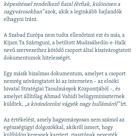
képesítéssel rendelkező fiatal férfiak, különösen a
nagyvárosokban”
azok, akik a leginkább hajlandók
elhagyni Iránt.
A Szabad Európa nem tudta ellenőrizni ezt és más, a
Kijam Ta Szárnguni, a betiltott Mudzsáhedín-e-Halk
nevű szervezethez kötődő csoport által kiszivárogtatott
dokumentumok hitelességét.
Egy másik bizalmas dokumentum, amelyet a csoport
nemrég szivárogtatott ki az interneten – az elnöki
hivatal Stratégiai Tanulmányok Központjából –, és
amelyet állítólag Ahmad Vahidi belügyminiszternek
küldtek,
„a kivándorolni vágyók nagy hullámáról”
írt.
Az értékelést, amely hagyományosan nem számol az
egészségügyi dolgozókkal, akikről ismert, hogy
külföldön keresnek karriert, riasztónak nevezték,