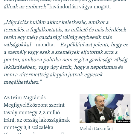
állnak az emberek”
kivándorlási vágya mögött.
„Migrációs hullám akkor keletkezik, amikor a
termelés, a foglalkoztatás, az infláció és más kérdések
terén egy mély gazdasági válság egybeesik más
válságokkal
– mondta. –
Ez például azt jelenti, hogy ez
a személy vagy ezek a személyek eljutottak arra a
pontra, amikor a politika nem segít a gazdasági válság
leküzdésében, vagy úgy érzik, hogy a nepotizmus és
nem a rátermettség alapján jutnak egyesek
megélhetéshez.”
Az Iráni Migrációs
Megfigyelőközpont szerint
tavaly mintegy 2,2 millió
iráni, az ország lakosságának
mintegy 3,3 százaléka
Mehdi Gazanfari