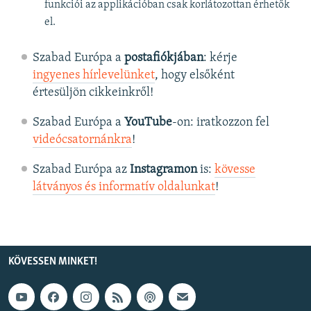
funkciói az applikációban csak korlátozottan érhetők
el.
Szabad Európa a
postafiókjában
: kérje
ingyenes hírlevelünket
, hogy elsőként
értesüljön cikkeinkről!
Szabad Európa a
YouTube
-on: iratkozzon fel
videócsatornánkra
!
Szabad Európa az
Instagramon
is:
kövesse
látványos és informatív oldalunkat
! ​
KÖVESSEN MINKET!