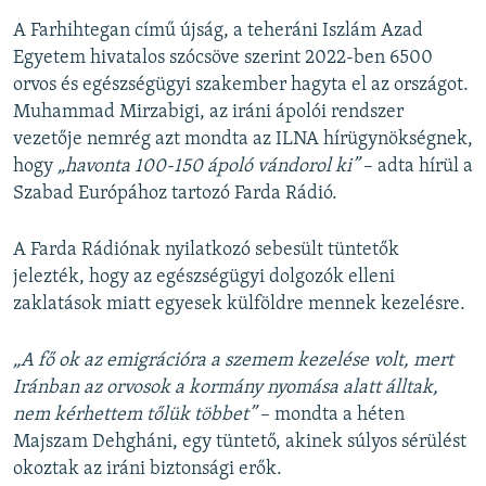
A Farhihtegan című újság, a teheráni Iszlám Azad
Egyetem hivatalos szócsöve szerint 2022-ben 6500
orvos és egészségügyi szakember hagyta el az országot.
Muhammad Mirzabigi, az iráni ápolói rendszer
vezetője nemrég azt mondta az ILNA hírügynökségnek,
hogy
„havonta 100-150 ápoló vándorol ki”
– adta hírül a
Szabad Európához tartozó Farda Rádió.
A Farda Rádiónak nyilatkozó sebesült tüntetők
jelezték, hogy az egészségügyi dolgozók elleni
zaklatások miatt egyesek külföldre mennek kezelésre.
„A fő ok az emigrációra a szemem kezelése volt, mert
Iránban az orvosok a kormány nyomása alatt álltak,
nem kérhettem tőlük többet”
– mondta a héten
Majszam Dehgháni, egy tüntető, akinek súlyos sérülést
okoztak az iráni biztonsági erők.