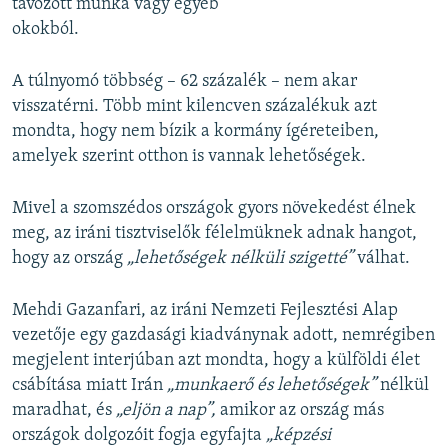
távozott munka vagy egyéb
okokból.
A túlnyomó többség – 62 százalék – nem akar
visszatérni. Több mint kilencven százalékuk azt
mondta, hogy nem bízik a kormány ígéreteiben,
amelyek szerint otthon is vannak lehetőségek.
Mivel a szomszédos országok gyors növekedést élnek
meg, az iráni tisztviselők félelmüknek adnak hangot,
hogy az ország
„lehetőségek nélküli szigetté”
válhat.
Mehdi Gazanfari, az iráni Nemzeti Fejlesztési Alap
vezetője egy gazdasági kiadványnak adott, nemrégiben
megjelent interjúban azt mondta, hogy a külföldi élet
csábítása miatt Irán
„munkaerő és lehetőségek”
nélkül
maradhat, és
„eljön a nap”,
amikor az ország más
országok dolgozóit fogja egyfajta
„képzési