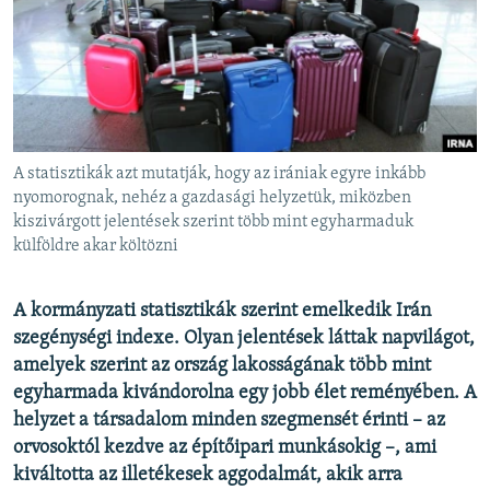
EURÓPAI UNIÓ
VILÁG
KLÍMAVÁLTOZÁS
A MÚLT TANULSÁGAI
A statisztikák azt mutatják, hogy az irániak egyre inkább
KÖVESSEN MINKET!
nyomorognak, nehéz a gazdasági helyzetük, miközben
kiszivárgott jelentések szerint több mint egyharmaduk
külföldre akar költözni
Valamennyi RFE/RL weboldal
A kormányzati statisztikák szerint emelkedik Irán
szegénységi indexe. Olyan jelentések láttak napvilágot,
amelyek szerint az ország lakosságának több mint
egyharmada kivándorolna egy jobb élet reményében. A
helyzet a társadalom minden szegmensét érinti – az
orvosoktól kezdve az építőipari munkásokig –, ami
kiváltotta az illetékesek aggodalmát, akik arra