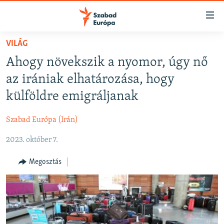
Akadálymentes
mód
Ugrás
VILÁG
a
NAPIRENDEN
Ahogy növekszik a nyomor, úgy nő
fő
AKTUÁLIS
oldalra
az irániak elhatározása, hogy
FELIRATKOZÁS
PODCASTOK
Ugrás
külföldre emigráljanak
a
VIDEÓK
tartalomjegyzékre
Szabad Európa (Irán)
Spotify
ELEMZŐ
Ugrás
a
2023. október 7.
NER15
Feliratkozás
keresésre
SZABADON
Megosztás
TÁRSADALOM
DEMOKRÁCIA
A PÉNZ NYOMÁBAN