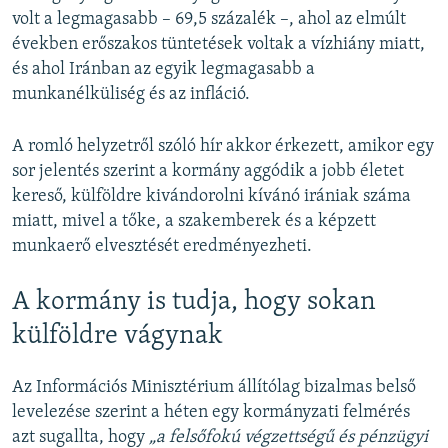
volt a legmagasabb – 69,5 százalék –, ahol az elmúlt
években erőszakos tüntetések voltak a vízhiány miatt,
és ahol Iránban az egyik legmagasabb a
munkanélküliség és az infláció.
A romló helyzetről szóló hír akkor érkezett, amikor egy
sor jelentés szerint a kormány aggódik a jobb életet
kereső, külföldre kivándorolni kívánó irániak száma
miatt, mivel a tőke, a szakemberek és a képzett
munkaerő elvesztését eredményezheti.
A kormány is tudja, hogy sokan
külföldre vágynak
Az Információs Minisztérium állítólag bizalmas belső
levelezése szerint a héten egy kormányzati felmérés
azt sugallta, hogy
„a felsőfokú végzettségű és pénzügyi