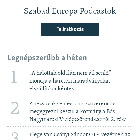
Szabad Európa Podcastok
Feliratkozás
Legnépszerűbb a héten
1
„A halottak oldalán nem áll senki” –
mondja a harctéri maradványokat
elszállító önkéntes
2
A rezsicsökkentés üti a szuverenitást:
megegyezni készül a kormány a Bős-
Nagymarosi Vízlépcsőrendszerről 2. rész
3
Elege van Csányi Sándor OTP-vezérnek az