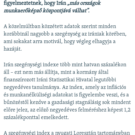
figyelmeztetnek, hogy Irán
„más országok
munkaerőképző központjává válhat”.
A közelmúltban közzétett adatok szerint minden
korábbinál nagyobb a szegénység az irániak körében,
ami sokakat arra motivál, hogy végleg elhagyja a
hazáját.
Irán szegénységi indexe több mint hatvan százalékon
áll – ezt nem más állítja, mint a kormány által
finanszírozott Iráni Statisztikai Hivatal legutóbbi
negyedéves tanulmánya. Az index, amely az inflációs
és munkanélküliségi adatokat is figyelembe veszi, és a
bűnözéstől kezdve a gazdasági stagnálásig sok mindent
előre jelez, az előző negyedéves felméréshez képest 1,2
százalékponttal emelkedett.
A szegénységi index a nyugati Loresztán tartományban