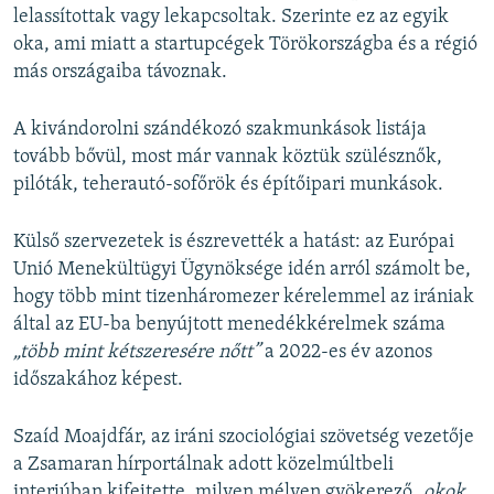
lelassítottak vagy lekapcsoltak. Szerinte ez az egyik
oka, ami miatt a startupcégek Törökországba és a régió
más országaiba távoznak.
A kivándorolni szándékozó szakmunkások listája
tovább bővül, most már vannak köztük szülésznők,
pilóták, teherautó-sofőrök és építőipari munkások.
Külső szervezetek is észrevették a hatást: az Európai
Unió Menekültügyi Ügynöksége idén arról számolt be,
hogy több mint tizenháromezer kérelemmel az irániak
által az EU-ba benyújtott menedékkérelmek száma
„több mint kétszeresére nőtt”
a 2022-es év azonos
időszakához képest.
Szaíd Moajdfár, az iráni szociológiai szövetség vezetője
a Zsamaran hírportálnak adott közelmúltbeli
interjúban kifejtette, milyen mélyen gyökerező
„okok