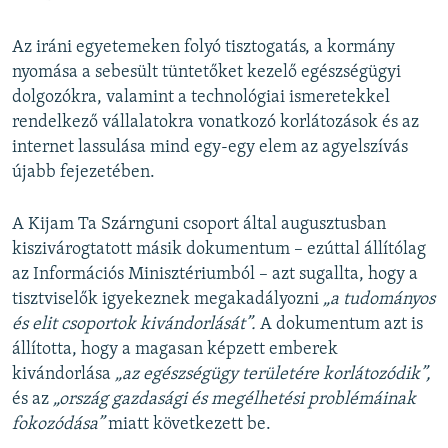
Az iráni egyetemeken folyó tisztogatás, a kormány
nyomása a sebesült tüntetőket kezelő egészségügyi
dolgozókra, valamint a technológiai ismeretekkel
rendelkező vállalatokra vonatkozó korlátozások és az
internet lassulása mind egy-egy elem az agyelszívás
újabb fejezetében.
A Kijam Ta Szárnguni csoport által augusztusban
kiszivárogtatott másik dokumentum – ezúttal állítólag
az Információs Minisztériumból – azt sugallta, hogy a
tisztviselők igyekeznek megakadályozni
„a tudományos
és elit csoportok kivándorlását”.
A dokumentum azt is
állította, hogy a magasan képzett emberek
kivándorlása
„az egészségügy területére korlátozódik”,
és az
„ország gazdasági és megélhetési problémáinak
fokozódása”
miatt következett be.