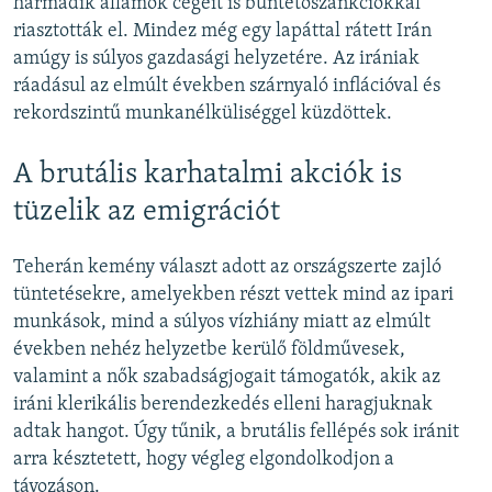
harmadik államok cégeit is büntetőszankciókkal
riasztották el. Mindez még egy lapáttal rátett Irán
amúgy is súlyos gazdasági helyzetére. Az irániak
ráadásul az elmúlt években szárnyaló inflációval és
rekordszintű munkanélküliséggel küzdöttek.
A brutális karhatalmi akciók is
tüzelik az emigrációt
Teherán kemény választ adott az országszerte zajló
tüntetésekre, amelyekben részt vettek mind az ipari
munkások, mind a súlyos vízhiány miatt az elmúlt
években nehéz helyzetbe kerülő földművesek,
valamint a nők szabadságjogait támogatók, akik az
iráni klerikális berendezkedés elleni haragjuknak
adtak hangot. Úgy tűnik, a brutális fellépés sok iránit
arra késztetett, hogy végleg elgondolkodjon a
távozáson.