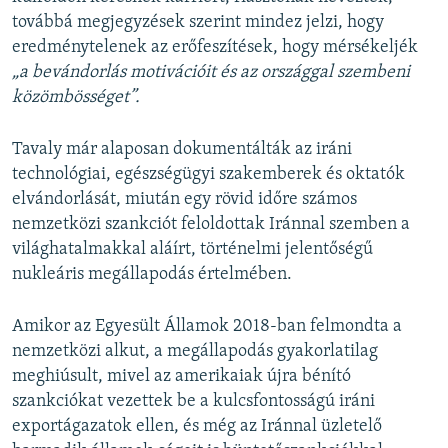
továbbá megjegyzések szerint mindez jelzi, hogy
eredménytelenek az erőfeszítések, hogy mérsékeljék
„a bevándorlás motivációit és az országgal szembeni
közömbösséget”.
Tavaly már alaposan dokumentálták az iráni
technológiai, egészségügyi szakemberek és oktatók
elvándorlását, miután egy rövid időre számos
nemzetközi szankciót feloldottak Iránnal szemben a
világhatalmakkal aláírt, történelmi jelentőségű
nukleáris megállapodás értelmében.
Amikor az Egyesült Államok 2018-ban felmondta a
nemzetközi alkut, a megállapodás gyakorlatilag
meghiúsult, mivel az amerikaiak újra bénító
szankciókat vezettek be a kulcsfontosságú iráni
exportágazatok ellen, és még az Iránnal üzletelő