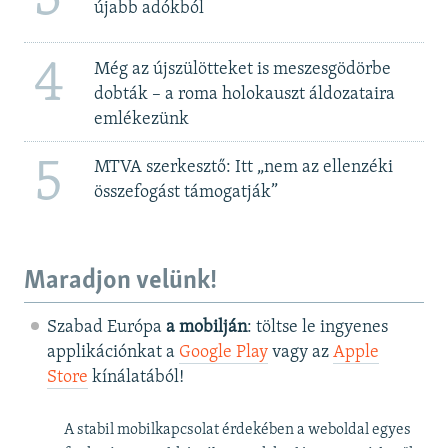
újabb adókból
4
Még az újszülötteket is meszesgödörbe
dobták – a roma holokauszt áldozataira
emlékezünk
5
MTVA szerkesztő: Itt „nem az ellenzéki
összefogást támogatják”
Maradjon velünk!
Szabad Európa
a mobilján
: töltse le ingyenes
applikációnkat a
Google Play
vagy az
Apple
Store
kínálatából!
A stabil mobilkapcsolat érdekében a weboldal egyes