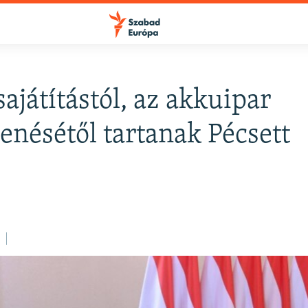
sajátítástól, az akkuipar
FELIRATKOZÁS
enésétől tartanak Pécsett
Apple Podcasts
Spotify
Feliratkozás