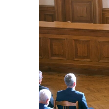
EURÓPAI UNIÓ
VILÁG
KLÍMAVÁLTOZÁS
A MÚLT TANULSÁGAI