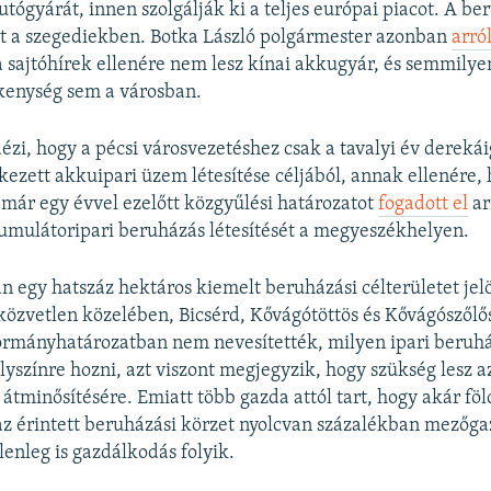
utógyárát, innen szolgálják ki a teljes európai piacot. A be
tt a szegediekben. Botka László polgármester azonban
arról
a sajtóhírek ellenére nem lesz kínai akkugyár, és semmily
kenység sem a városban.
dézi, hogy a pécsi városvezetéshez csak a tavalyi év derekái
ezett akkuipari üzem létesítése céljából, annak ellenére, 
ár egy évvel ezelőtt közgyűlési határozatot
fogadott el
ar
umulátoripari beruházás létesítését a megyeszékhelyen.
n egy hatszáz hektáros kiemelt beruházási célterületet jelö
özvetlen közelében, Bicsérd, Kővágótöttös és Kővágószőlő
ormányhatározatban nem nevesítették, milyen ipari beruh
lyszínre hozni, azt viszont megjegyzik, hogy szükség lesz a
átminősítésére. Emiatt több gazda attól tart, hogy akár föld
az érintett beruházási körzet nyolcvan százalékban mezőga
elenleg is gazdálkodás folyik.