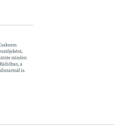
 Csaknem
esztőjeként,
 szinte minden
 Rádióban, a
fostartnál is.