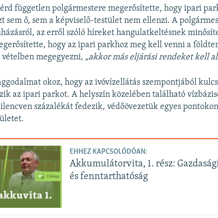
csérd független polgármestere megerősítette, hogy ipari park
ezt sem ő, sem a képviselő-testület nem ellenzi. A polgárme
házásról, az erről szóló híreket hangulatkeltésnek minősíte
erősítette, hogy az ipari parkhoz meg kell venni a földter
a vételben megegyezni,
„akkor más eljárási rendeket kell a
godalmat okoz, hogy az ivóvízellátás szempontjából kulc
zik az ipari parkot. A helyszín közelében található vízbázi
ilencven százalékát fedezik, védőövezetük egyes pontokon
ületet.
EHHEZ KAPCSOLÓDÓAN:
Akkumulátorvita, 1. rész: Gazdaság
és fenntarthatóság