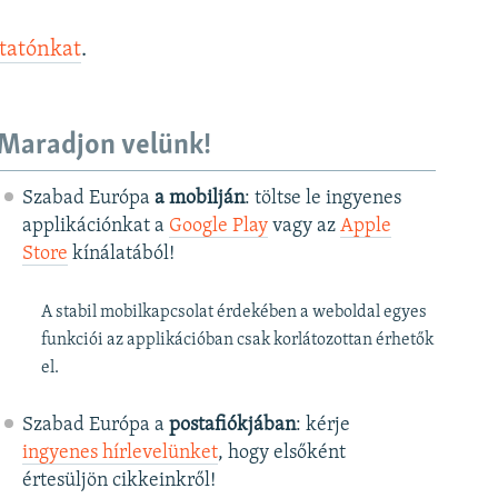
ztatónkat
.
Maradjon velünk!
Szabad Európa
a mobilján
: töltse le ingyenes
applikációnkat a
Google Play
vagy az
Apple
Store
kínálatából!
A stabil mobilkapcsolat érdekében a weboldal egyes
funkciói az applikációban csak korlátozottan érhetők
el.
Szabad Európa a
postafiókjában
: kérje
ingyenes hírlevelünket
, hogy elsőként
értesüljön cikkeinkről!