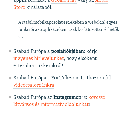
applikációnkat a
Google Play
vagy az
Apple
Store
kínálatából!
A stabil mobilkapcsolat érdekében a weboldal egyes
funkciói az applikációban csak korlátozottan érhetők
el.
Szabad Európa a
postafiókjában
: kérje
ingyenes hírlevelünket
, hogy elsőként
értesüljön cikkeinkről!
Szabad Európa a
YouTube
-on: iratkozzon fel
videócsatornánkra
!
Szabad Európa az
Instagramon
is:
kövesse
látványos és informatív oldalunkat
! ​