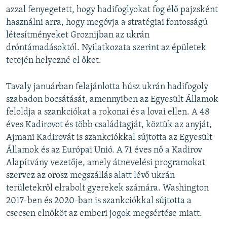
azzal fenyegetett, hogy hadifoglyokat fog élő pajzsként
használni arra, hogy megóvja a stratégiai fontosságú
létesítményeket Groznijban az ukrán
dróntámadásoktól. Nyilatkozata szerint az épületek
tetején helyezné el őket.
Tavaly januárban felajánlotta húsz ukrán hadifogoly
szabadon bocsátását, amennyiben az Egyesült Államok
feloldja a szankciókat a rokonai és a lovai ellen. A 48
éves Kadirovot és több családtagját, köztük az anyját,
Ajmani Kadirovát is szankciókkal sújtotta az Egyesült
Államok és az Európai Unió. A 71 éves nő a Kadirov
Alapítvány vezetője, amely átnevelési programokat
szervez az orosz megszállás alatt lévő ukrán
területekről elrabolt gyerekek számára. Washington
2017-ben és 2020-ban is szankciókkal sújtotta a
csecsen elnököt az emberi jogok megsértése miatt.