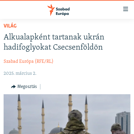
Akadálymentes
mód
Ugrás
VILÁG
a
NAPIRENDEN
Alkualapként tartanak ukrán
fő
AKTUÁLIS
oldalra
hadifoglyokat Csecsenföldön
FELIRATKOZÁS
PODCASTOK
Ugrás
a
Szabad Európa (RFE/RL)
VIDEÓK
tartalomjegyzékre
Spotify
2025. március 2.
ELEMZŐ
Ugrás
a
NER15
Megosztás
Feliratkozás
keresésre
SZABADON
TÁRSADALOM
DEMOKRÁCIA
A PÉNZ NYOMÁBAN