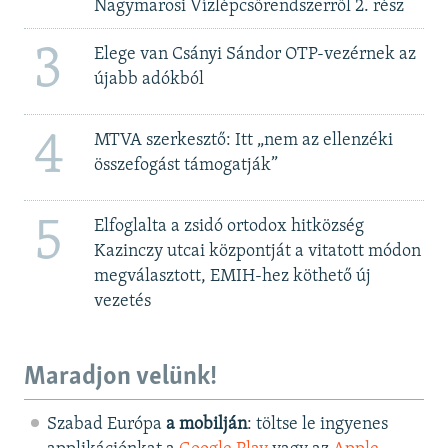
Nagymarosi Vízlépcsőrendszerről 2. rész
3
Elege van Csányi Sándor OTP-vezérnek az
újabb adókból
4
MTVA szerkesztő: Itt „nem az ellenzéki
összefogást támogatják”
5
Elfoglalta a zsidó ortodox hitközség
Kazinczy utcai központját a vitatott módon
megválasztott, EMIH-hez köthető új
vezetés
Maradjon velünk!
Szabad Európa
a mobilján
: töltse le ingyenes