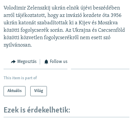
Volodimir Zelenszkij ukrán elnök újévi beszédében
arról tájékoztatott, hogy az invázió kezdete óta 3956
ukrán katonát szabadítottak ki a Kijev és Moszkva
közötti fogolycserék során. Az Ukrajna és Csecsenföld
közötti közvetlen fogolycserékről nem esett szó
nyilvánosan.
Megosztás
Follow us
This item is part of
Aktuális
Világ
Ezek is érdekelhetik: