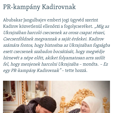
PR-kampány Kadirovnak
Abubakar Jangulbajev emberi jogi ügyvéd szerint
Kadirov közvetlenül ellenőrzi a fogolycseréket.
„Míg az
Ukrajnában harcoló csecsenek az orosz csapat részei,
Csecsenföldnek megvannak a saját érdekei. Kadirov
számára fontos, hogy biztosítsa az Ukrajnában fogságba
esett csecsenek szabadon bocsátását, hogy megvédje
hírnevét a népe előtt, akiket folyamatosan arra szólít
fel, hogy menjenek harcolni Ukrajnába
– mondta.
– Ez
egy PR-kampány Kadirovnak”
– tette hozzá.