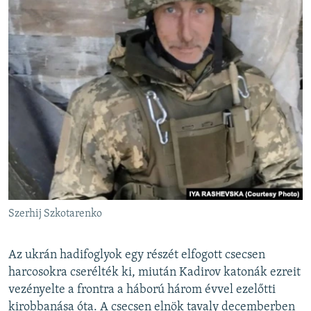
Szerhij Szkotarenko
Az ukrán hadifoglyok egy részét elfogott csecsen
harcosokra cserélték ki, miután Kadirov katonák ezreit
vezényelte a frontra a háború három évvel ezelőtti
kirobbanása óta. A csecsen elnök tavaly decemberben