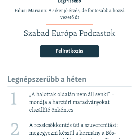
Legfrissebb
Falusi Mariann: A siker jó érzés, de fontosabb a hozzá
vezető út
Szabad Európa Podcastok
Feliratkozás
Legnépszerűbb a héten
1
„A halottak oldalán nem áll senki” –
mondja a harctéri maradványokat
elszállító önkéntes
2
A rezsicsökkentés üti a szuverenitást:
megegyezni készül a kormány a Bős-