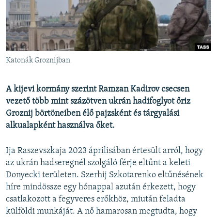
EURÓPAI UNIÓ
VILÁG
KLÍMAVÁLTOZÁS
A MÚLT TANULSÁGAI
Katonák Groznijban
KÖVESSEN MINKET!
A kijevi kormány szerint Ramzan Kadirov csecsen
vezető több mint százötven ukrán hadifoglyot őriz
Groznij börtöneiben élő pajzsként és tárgyalási
alkualapként használva őket.
Valamennyi RFE/RL weboldal
Ija Raszevszkaja 2023 áprilisában értesült arról, hogy
az ukrán hadseregnél szolgáló férje eltűnt a keleti
Donyecki területen. Szerhij Szkotarenko eltűnésének
híre mindössze egy hónappal azután érkezett, hogy
csatlakozott a fegyveres erőkhöz, miután feladta
külföldi munkáját. A nő hamarosan megtudta, hogy