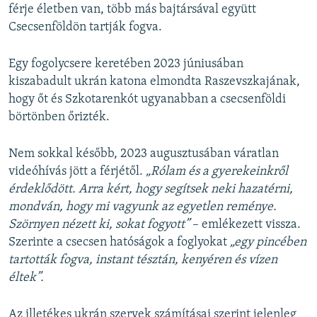
férje életben van, több más bajtársával együtt
Csecsenföldön tartják fogva.
Egy fogolycsere keretében 2023 júniusában
kiszabadult ukrán katona elmondta Raszevszkajának,
hogy őt és Szkotarenkót ugyanabban a csecsenföldi
börtönben őrizték.
Nem sokkal később, 2023 augusztusában váratlan
videóhívás jött a férjétől.
„Rólam és a gyerekeinkről
érdeklődött. Arra kért, hogy segítsek neki hazatérni,
mondván, hogy mi vagyunk az egyetlen reménye.
Szörnyen nézett ki, sokat fogyott”
– emlékezett vissza.
Szerinte a csecsen hatóságok a foglyokat
„egy pincében
tartották fogva, instant tésztán, kenyéren és vízen
éltek”.
Az illetékes ukrán szervek számításai szerint jelenleg