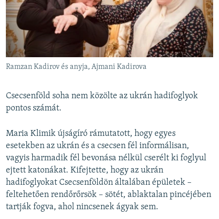
Ramzan Kadirov és anyja, Ajmani Kadirova
Csecsenföld soha nem közölte az ukrán hadifoglyok
pontos számát.
Maria Klimik újságíró rámutatott, hogy egyes
esetekben az ukrán és a csecsen fél informálisan,
vagyis harmadik fél bevonása nélkül cserélt ki foglyul
ejtett katonákat. Kifejtette, hogy az ukrán
hadifoglyokat Csecsenföldön általában épületek –
feltehetően rendőrőrsök – sötét, ablaktalan pincéjében
tartják fogva, ahol nincsenek ágyak sem.