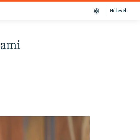
Hírlevél
lami