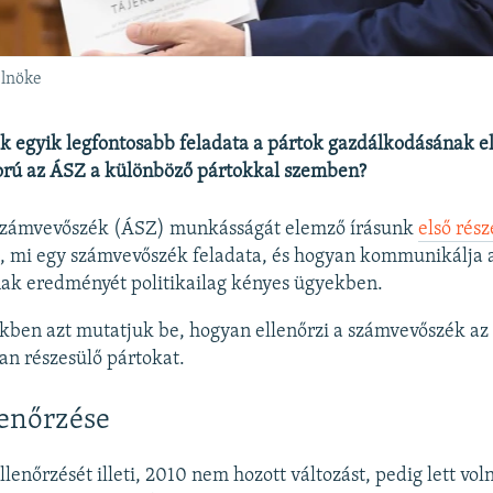
elnöke
 egyik legfontosabb feladata a pártok gazdálkodásának el
orú az ÁSZ a különböző pártokkal szemben?
Számvevőszék (ÁSZ) munkásságát elemző írásunk
első rés
, mi egy számvevőszék feladata, és hogyan kommunikálja 
nak eredményét politikailag kényes ügyekben.
kben azt mutatjuk be, hogyan ellenőrzi a számvevőszék az
n részesülő pártokat.
lenőrzése
lenőrzését illeti, 2010 nem hozott változást, pedig lett vol