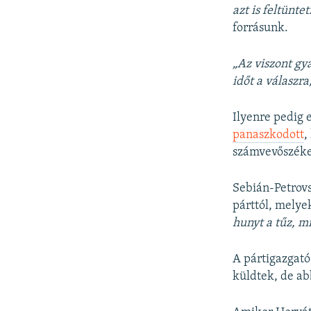
azt is feltünte
forrásunk.
„Az viszont g
időt a válaszra
Ilyenre pedig 
panaszkodott
,
számvevőszéket
Sebián-Petrovs
párttól, mely
hunyt a tűz, m
A pártigazgató
küldtek, de ab