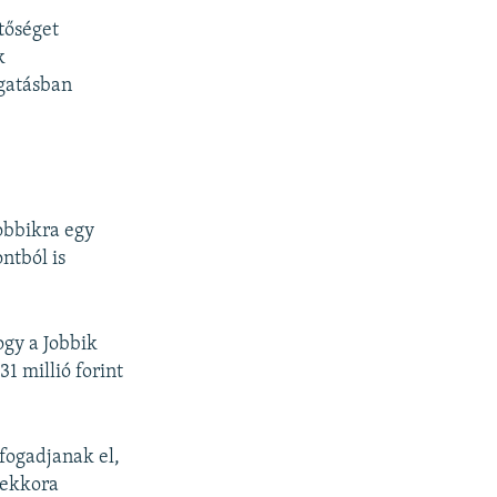
tőséget
k
ogatásban
obbikra egy
ntból is
ogy a Jobbik
1 millió forint
 fogadjanak el,
 ekkora