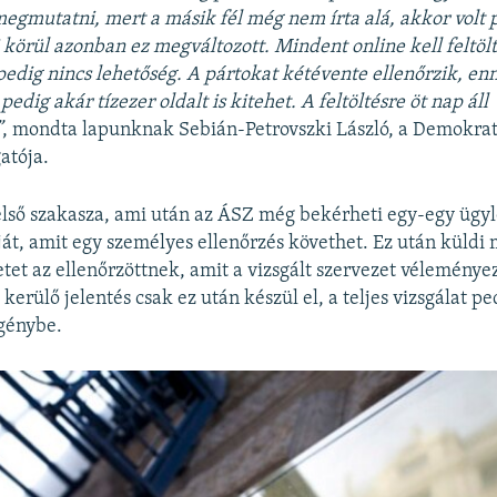
gmutatni, mert a másik fél még nem írta alá, akkor volt
5 körül azonban ez megváltozott. Mindent online kell feltölt
pedig nincs lehetőség. A pártokat kétévente ellenőrzik, enn
dig akár tízezer oldalt is kitehet. A feltöltésre öt nap áll
”
, mondta lapunknak Sebián-Petrovszki László, a Demokrat
atója.
 első szakasza, ami után az ÁSZ még bekérheti egy-egy ügyle
t, amit egy személyes ellenőrzés követhet. Ez után küldi
etet az ellenőrzöttnek, amit a vizsgált szervezet véleménye
kerülő jelentés csak ez után készül el, a teljes vizsgálat p
génybe.