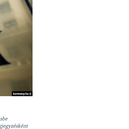
ésbe
egjegyzésként