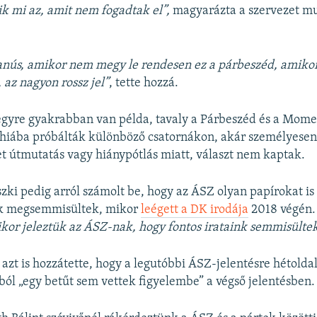
tik mi az, amit nem fogadtak el”,
magyarázta a szervezet m
yanús, amikor nem megy le rendesen ez a párbeszéd, amik
, az nagyon rossz jel”
, tette hozzá.
egyre gyakrabban van példa, tavaly a Párbeszéd és a Mome
 hiába próbálták különböző csatornákon, akár személyesen 
 útmutatás vagy hiánypótlás miatt, választ nem kaptak.
zki pedig arról számolt be, hogy az ÁSZ olyan papírokat is
ek megsemmisültek, mikor
leégett a DK irodája
2018 végén
ikor jeleztük az ÁSZ-nak, hogy fontos irataink semmisülte
 azt is hozzátette, hogy a legutóbbi ÁSZ-jelentésre hétolda
ból „egy betűt sem vettek figyelembe” a végső jelentésben.