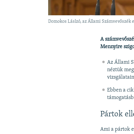
Domokos Láslzó, az Állami Számvevőszék 
A számvevőszék
Mennyire szig
Az Állami 
néztük meg
vizsgálatai
Ebben a cik
támogatásba
Pártok el
Ami a pártok el