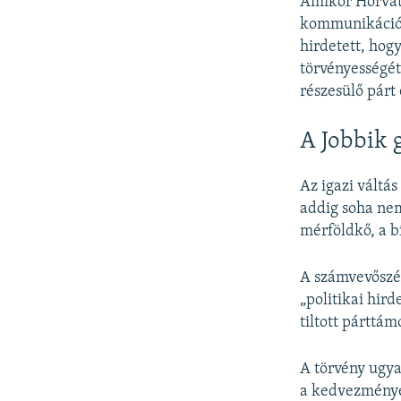
Amikor Horváth
kommunikációra
hirdetett, hog
törvényességé
részesülő párt 
A Jobbik 
Az igazi váltá
addig soha nem
mérföldkő, a b
A számvevőszék 
„politikai hir
tiltott párttám
A törvény ugya
a kedvezménye