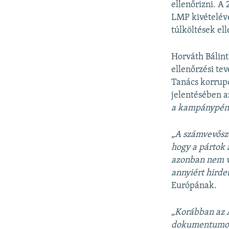
ellenőrizni. A
LMP kivételéve
túlköltések el
Horváth Bálint
ellenőrzési te
Tanács korrupc
jelentésében az
a kampánypénz
„A számvevőszé
hogy a pártok 
azonban nem ve
annyiért hirde
Európának.
„Korábban az Á
dokumentumokat