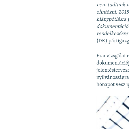
nem tudtunk me
elintézni. 201
hiánypótlásra 
dokumentáció pe
rendelkezésre
(DK) pártigazg
Ez a vizsgálat
dokumentációjá
jelentéstervez
nyilvánosságra 
hónapot vesz i