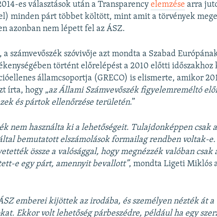
 2014-es választások után a Transparency
elemzése
arra jut
l) minden párt többet költött, mint amit a törvények meg
len azonban nem lépett fel az ÁSZ​.
, a számvevőszék szóvivője azt mondta a Szabad Európána
vékenységében történt előrelépést a 2010 előtti időszakhoz
ióellenes államcsoportja (GRECO) is elismerte, amikor 20
t írta, hogy „
az Állami Számvevőszék figyelemreméltó előre
ek és pártok ellenőrzése területén
.”
k nem használta ki a lehetőségeit. Tulajdonképpen csak az
által bemutatott elszámolások formailag rendben voltak-e.
tették össze a valósággal, hogy megnézzék valóban csak a
tett-e egy párt, amennyit bevallott”
, mondta Ligeti Miklós 
SZ emberei kijöttek az irodába, és személyen nézték át a
. Ekkor volt lehetőség párbeszédre, például ha egy szerz