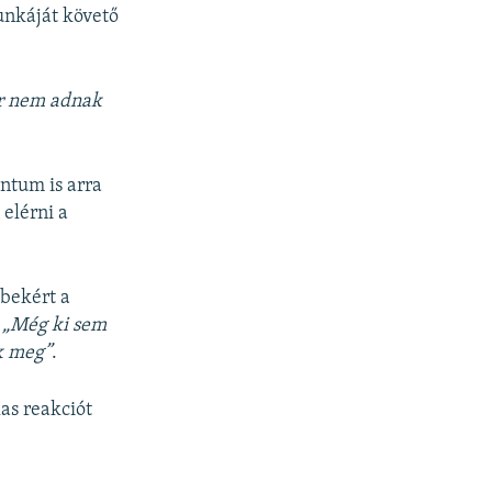
unkáját követő
or nem adnak
ntum is arra
elérni a
 bekért a
.
„Még ki sem
k meg”
.
las reakciót