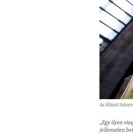
Az Állami Számv
„Egy ilyen vizs
jellemzően bev