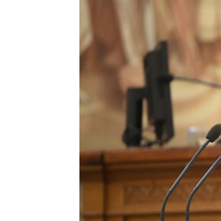
EURÓPAI UNIÓ
VILÁG
KLÍMAVÁLTOZÁS
A MÚLT TANULSÁGAI