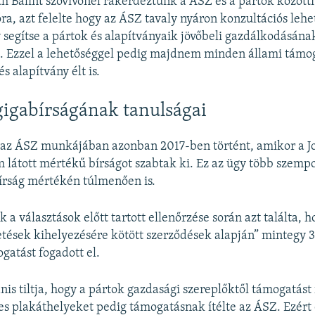
 Bálint szóvivőnél rákérdeztünk a ÁSZ és a pártok közötti
, azt felelte hogy az ÁSZ tavaly nyáron konzultációs lehe
y segítse a pártok és alapítványaik jövőbeli gazdálkodásána
t. Ezzel a lehetőséggel pedig majdnem minden állami tám
és alapítvány élt is.
gigabírságának tanulságai
s az ÁSZ munkájában azonban 2017-ben történt, amikor a J
 látott mértékű bírságot szabtak ki. Ez az ügy több szempo
írság mértékén túlmenően is.
a választások előtt tartott ellenőrzése során azt találta, h
detések kihelyezésére kötött szerződések alapján” mintegy 33
ogatást fogadott el.
nis tiltja, hogy a pártok gazdasági szereplőktől támogatást
s plakáthelyeket pedig támogatásnak ítélte az ÁSZ. Ezért