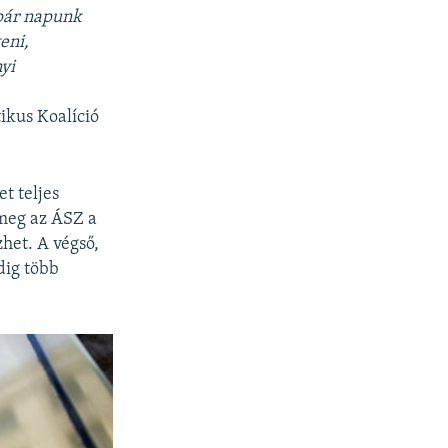
 pár napunk
eni,
yi
ikus Koalíció
t teljes
 meg az ÁSZ a
zhet. A végső,
edig több