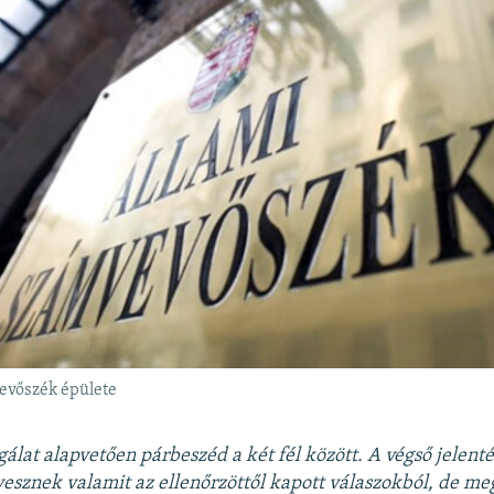
evőszék épülete
gálat alapvetően párbeszéd a két fél között. A végső jelent
esznek valamit az ellenőrzöttől kapott válaszokból, de m