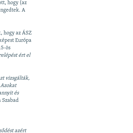
ott, hogy (az
engedtek. A
k, hogy az ÁSZ
 képest Európa
15-ös
lépést ért el
t vizsgálták,
 Azokat
nnyit és
a Szabad
ődést azért