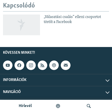
Kapcsolódó
„Választási csalás” elleni csoportot
törölt a Facebook
KÖVESSEN MINKET!
INFORMÁCIÓK
NAVIGÁCIÓ
Szabad Európa © 2026 RFE/RL, Inc. Minden jog fenntartva.
Hírlevél