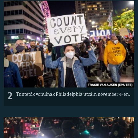
2
Tüntetők vonulnak Philadelphia utcáin november 4-én.