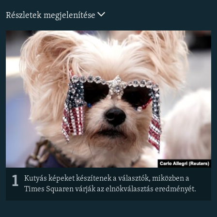
EURÓPAI UNIÓ
Részletek megjelenítése
VILÁG
KLÍMAVÁLTOZÁS
A MÚLT TANULSÁGAI
KÖVESSEN MINKET!
Valamennyi RFE/RL weboldal
1
Kutyás képeket készítenek a választók, miközben a
Times Squaren várják az elnökválasztás eredményét.