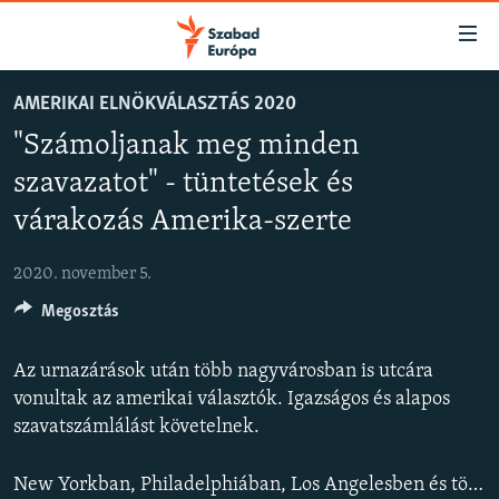
Akadálymentes
mód
Ugrás
AMERIKAI ELNÖKVÁLASZTÁS 2020
a
NAPIRENDEN
"Számoljanak meg minden
fő
AKTUÁLIS
oldalra
szavazatot" - tüntetések és
PODCASTOK
Ugrás
várakozás Amerika-szerte
a
VIDEÓK
tartalomjegyzékre
2020. november 5.
ELEMZŐ
Ugrás
a
Megosztás
NER15
keresésre
SZABADON
Az urnazárások után több nagyvárosban is utcára
vonultak az amerikai választók. Igazságos és alapos
TÁRSADALOM
szavatszámlálást követelnek.
DEMOKRÁCIA
A PÉNZ NYOMÁBAN
New Yorkban, Philadelphiában, Los Angelesben és több amerikai nagyvárosban is tömegek tüntettek az igazságos szavazatszámlálásért. A demonstrálók azt követelik, minden egyes szavazatot számoljanak meg. A választás előtti napon több üzlet kirakatát bedeszkázták, felkészülve az esetleges megmozdulásokra.