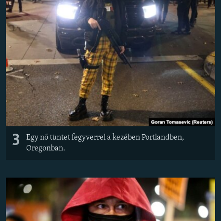
3
Egy nő tüntet fegyverrel a kezében Portlandben,
Oregonban.