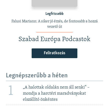
Legfrissebb
Falusi Mariann: A siker jó érzés, de fontosabb a hozzá
vezető út
Szabad Európa Podcastok
Feliratkozás
Legnépszerűbb a héten
1
„A halottak oldalán nem áll senki” –
mondja a harctéri maradványokat
elszállító önkéntes