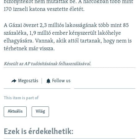
bizonyítékot nem mutattak be. A harcokban több mint
e
170 izraeli katona vesztette életét.
A Gázai övezet 2,3 milliós lakosságának több mint 85
százaléka, 1,9 millió ember kényszerült lakóhelye
elhagyására. Vannak, akik attól tartanak, hogy nem is
térhetnek már vissza.
Készült az AP tudósításának felhasználásával.
Megosztás
Follow us
This item is part of
Aktuális
Világ
Ezek is érdekelhetik: