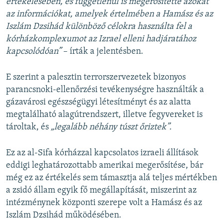
értékelésében, és függetlenül is megerősítette azokat
az információkat, amelyek értelmében a Hamász és az
Iszlám Dzsihád különböző célokra használta fel a
kórházkomplexumot az Izrael elleni hadjáratához
kapcsolódóan”
– írták a jelentésben.
E szerint a palesztin terrorszervezetek bizonyos
parancsnoki-ellenőrzési tevékenységre használták a
gázavárosi egészségügyi létesítményt és az alatta
megtalálható alagútrendszert, illetve fegyvereket is
tároltak, és
„legalább néhány túszt őriztek”.
Ez az al-Sifa kórházzal kapcsolatos izraeli állítások
eddigi leghatározottabb amerikai megerősítése, bár
még ez az értékelés sem támasztja alá teljes mértékben
a zsidó állam egyik fő megállapítását, miszerint az
intézménynek központi szerepe volt a Hamász és az
Iszlám Dzsihád működésében.