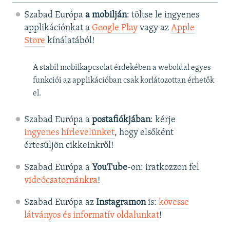
Szabad Európa
a mobilján
: töltse le ingyenes
applikációnkat a
Google Play
vagy az
Apple
Store
kínálatából!
A stabil mobilkapcsolat érdekében a weboldal egyes
funkciói az applikációban csak korlátozottan érhetők
el.
Szabad Európa a
postafiókjában
: kérje
ingyenes hírlevelünket
, hogy elsőként
értesüljön cikkeinkről!
Szabad Európa a
YouTube
-on: iratkozzon fel
videócsatornánkra
!
Szabad Európa az
Instagramon
is:
kövesse
látványos és informatív oldalunkat
! ​