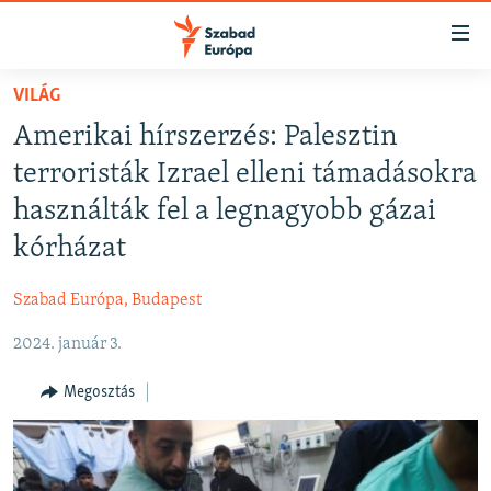
Akadálymentes
mód
Ugrás
VILÁG
a
NAPIRENDEN
Amerikai hírszerzés: Palesztin
fő
AKTUÁLIS
oldalra
terroristák Izrael elleni támadásokra
FELIRATKOZÁS
PODCASTOK
Ugrás
használták fel a legnagyobb gázai
a
VIDEÓK
kórházat
tartalomjegyzékre
Spotify
ELEMZŐ
Ugrás
Szabad Európa, Budapest
a
NER15
Feliratkozás
keresésre
2024. január 3.
SZABADON
TÁRSADALOM
Megosztás
DEMOKRÁCIA
A PÉNZ NYOMÁBAN