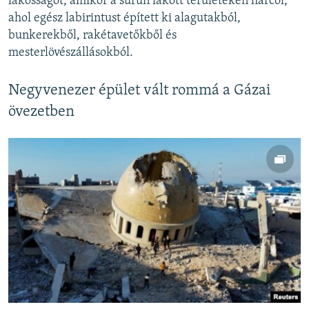
lakosságot, amikor a sűrűn lakott területeken harcol,
ahol egész labirintust épített ki alagutakból,
bunkerekből, rakétavetőkből és
mesterlövészállásokból.
Negyvenezer épület vált rommá a Gázai
övezetben