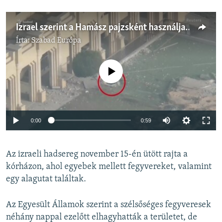
Izrael szerint a Hamász pajzsként használja a gázai kórházakat
Írta:
Szabad Európa
Jelenleg nincs elérhető tartalom
Auto
0:00
0:59
240p
Az izraeli hadsereg november 15-én ütött rajta a
360p
kórházon, ahol egyebek mellett fegyvereket, valamint
Auto
240p
360p
480p
480p
egy alagutat találtak.
720p
720p
1080p
Az Egyesült Államok szerint a szélsőséges fegyveresek
1080p
néhány nappal ezelőtt elhagyhatták a területet, de