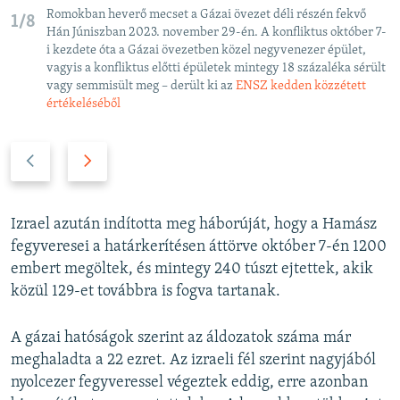
Romokban heverő mecset a Gázai övezet déli részén fekvő
1/8
Hán Júniszban 2023. november 29-én. A konfliktus október 7-
i kezdete óta a Gázai övezetben közel negyvenezer épület,
vagyis a konfliktus előtti épületek mintegy 18 százaléka sérült
vagy semmisült meg – derült ki az
ENSZ kedden közzétett
értékeléséből
P
N
r
e
e
x
v
t
Izrael azután indította meg háborúját, hogy a Hamász
i
s
fegyveresei a határkerítésen áttörve október 7-én 1200
o
l
embert megöltek, és mintegy 240 túszt ejtettek, akik
u
i
közül 129-et továbbra is fogva tartanak.
s
d
s
e
A gázai hatóságok szerint az áldozatok száma már
l
meghaladta a 22 ezret. Az izraeli fél szerint nagyjából
i
nyolcezer fegyveressel végeztek eddig, erre azonban
d