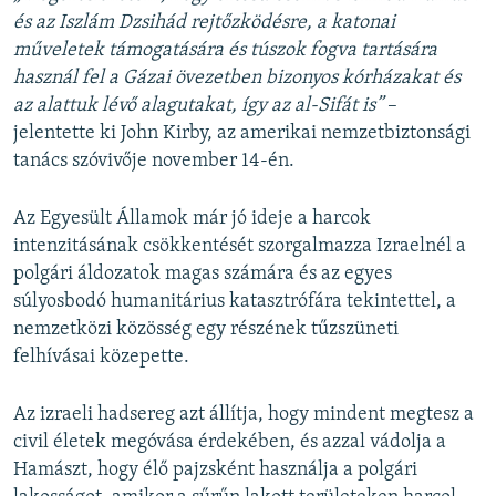
és az Iszlám Dzsihád rejtőzködésre, a katonai
műveletek támogatására és túszok fogva tartására
használ fel a Gázai övezetben bizonyos kórházakat és
az alattuk lévő alagutakat, így az al-Sifát is”
–
jelentette ki John Kirby, az amerikai nemzetbiztonsági
tanács szóvivője november 14-én.
Az Egyesült Államok már jó ideje a harcok
intenzitásának csökkentését szorgalmazza Izraelnél a
polgári áldozatok magas számára és az egyes
súlyosbodó humanitárius katasztrófára tekintettel, a
nemzetközi közösség egy részének tűzszüneti
felhívásai közepette.
Az izraeli hadsereg azt állítja, hogy mindent megtesz a
civil életek megóvása érdekében, és azzal vádolja a
Hamászt, hogy élő pajzsként használja a polgári