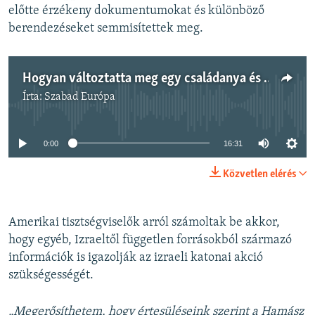
előtte érzékeny dokumentumokat és különböző
berendezéseket semmisítettek meg.
Hogyan változtatta meg egy családanya és egy budapesti sürgősségi orvos életét a Hamász Izrael elleni támadása
Írta:
Szabad Európa
Jelenleg nincs elérhető tartalom
0:00
16:31
Közvetlen elérés
Amerikai tisztségviselők arról számoltak be akkor,
hogy egyéb, Izraeltől független forrásokból származó
információk is igazolják az izraeli katonai akció
szükségességét.
„Megerősíthetem, hogy értesüléseink szerint a Hamász