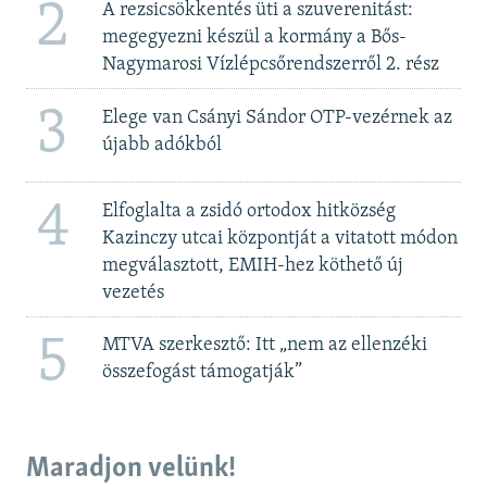
2
A rezsicsökkentés üti a szuverenitást:
megegyezni készül a kormány a Bős-
Nagymarosi Vízlépcsőrendszerről 2. rész
3
Elege van Csányi Sándor OTP-vezérnek az
újabb adókból
4
Elfoglalta a zsidó ortodox hitközség
Kazinczy utcai központját a vitatott módon
megválasztott, EMIH-hez köthető új
vezetés
5
MTVA szerkesztő: Itt „nem az ellenzéki
összefogást támogatják”
Maradjon velünk!