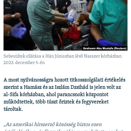
EURÓPAI UNIÓ
VILÁG
KLÍMAVÁLTOZÁS
A MÚLT TANULSÁGAI
KÖVESSEN MINKET!
Sebesültek ellátása a Hán Júniszban lévő Nasszer kórházban
2023. december 5-én
Valamennyi RFE/RL weboldal
A most nyilvánosságra hozott titkosszolgálati értékelés
szerint a Hamász és az Iszlám Dzsihád is jelen volt az
al-Sifa kórházban, ahol parancsnoki központot
működtettek, több túszt őriztek és fegyvereket
tároltak.
„Az amerikai hírszerző közösség biztos ezen