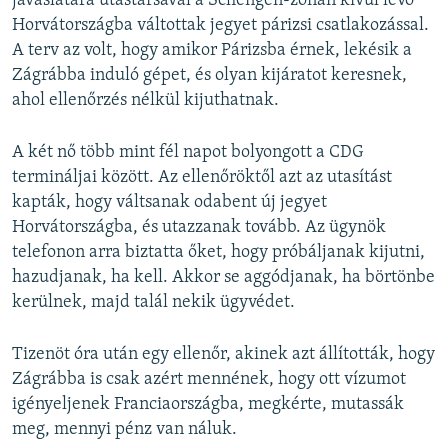
javaslatára utastársával a Schengen-zónán kívül lévő
Horvátországba váltottak jegyet párizsi csatlakozással.
A terv az volt, hogy amikor Párizsba érnek, lekésik a
Zágrábba induló gépet, és olyan kijáratot keresnek,
ahol ellenőrzés nélkül kijuthatnak.
A két nő több mint fél napot bolyongott a CDG
termináljai között. Az ellenőröktől azt az utasítást
kapták, hogy váltsanak odabent új jegyet
Horvátországba, és utazzanak tovább. Az ügynök
telefonon arra biztatta őket, hogy próbáljanak kijutni,
hazudjanak, ha kell. Akkor se aggódjanak, ha börtönbe
kerülnek, majd talál nekik ügyvédet.
Tizenöt óra után egy ellenőr, akinek azt állították, hogy
Zágrábba is csak azért mennének, hogy ott vízumot
igényeljenek Franciaországba, megkérte, mutassák
meg, mennyi pénz van náluk.