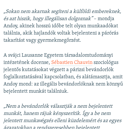
„Sokan nem akarnak segíteni a külföldi embereknek,
és azt hiszik, hogy illegálisan dolgoznak”
– mondja
Andoy, akinek hosszú időbe telt olyan munkaadókat
találnia, akik hajlandók voltak bejelenteni a párórás
takarítást vagy gyermekmegőrzést.
A svájci Lausanne Egyetem társadalomtudományi
intézetének docense,
Sébastien Chauvin
szociológus
jelentős kutatásokat végzett a párizsi bevándorlók
foglalkoztatásával kapcsolatban, és alátámasztja, amit
Andoy mond: az illegális bevándorlóknak nem könnyű
bejelentett munkát találniuk.
„Nem a bevándorlók választják a nem bejelentett
munkát, hanem rájuk kényszerítik. Így a be nem
jelentett munkavégzés elleni küzdelemért és az egyes
ágazatokban a rendszeresebben bejelentett