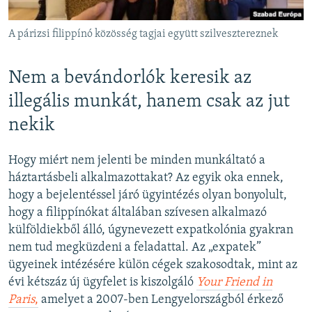
A párizsi filippínó közösség tagjai együtt szilvesztereznek
Nem a bevándorlók keresik az
illegális munkát, hanem csak az jut
nekik
Hogy miért nem jelenti be minden munkáltató a
háztartásbeli alkalmazottakat? Az egyik oka ennek,
hogy a bejelentéssel járó ügyintézés olyan bonyolult,
hogy a filippínókat általában szívesen alkalmazó
külföldiekből álló, úgynevezett expatkolónia gyakran
nem tud megküzdeni a feladattal. Az „expatek”
ügyeinek intézésére külön cégek szakosodtak, mint az
évi kétszáz új ügyfelet is kiszolgáló
Your Friend in
Paris
,
amelyet a 2007-ben Lengyelországból érkező