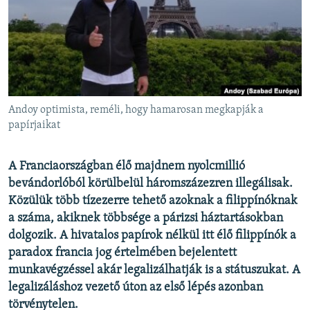
EURÓPAI UNIÓ
VILÁG
KLÍMAVÁLTOZÁS
A MÚLT TANULSÁGAI
Andoy optimista, reméli, hogy hamarosan megkapják a
KÖVESSEN MINKET!
papírjaikat
A Franciaországban élő majdnem nyolcmillió
bevándorlóból
körülbelül háromszázezren illegálisak.
Valamennyi RFE/RL weboldal
Közülük több tízezerre tehető azoknak a filippínóknak
a száma, akiknek többsége a párizsi háztartásokban
dolgozik. A hivatalos papírok nélkül itt élő filippínók a
paradox francia jog értelmében bejelentett
munkavégzéssel akár legalizálhatják is a státuszukat.
A
legalizáláshoz vezető úton az első lépés azonban
törvénytelen.