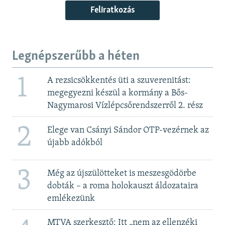
Feliratkozás
Legnépszerűbb a héten
1
A rezsicsökkentés üti a szuverenitást:
megegyezni készül a kormány a Bős-
Nagymarosi Vízlépcsőrendszerről 2. rész
2
Elege van Csányi Sándor OTP-vezérnek az
újabb adókból
3
Még az újszülötteket is meszesgödörbe
dobták – a roma holokauszt áldozataira
emlékezünk
MTVA szerkesztő: Itt „nem az ellenzéki