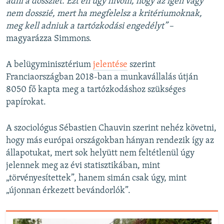
adni a dossziét. Ezt én úgy hívom, hogy az igen vagy
nem dosszié, mert ha megfelelsz a kritériumoknak,
meg kell adniuk a tartózkodási engedélyt”
–
magyarázza Simmons.
A belügyminisztérium
jelentése
szerint
Franciaországban 2018-ban a munkavállalás útján
8050 fő kapta meg a tartózkodáshoz szükséges
papírokat.
A szociológus Sébastien Chauvin szerint nehéz követni,
hogy más európai országokban hányan rendezik így az
állapotukat, mert sok helyütt nem feltétlenül úgy
jelennek meg az évi statisztikában, mint
„törvényesítettek”, hanem simán csak úgy, mint
„újonnan érkezett bevándorlók”.