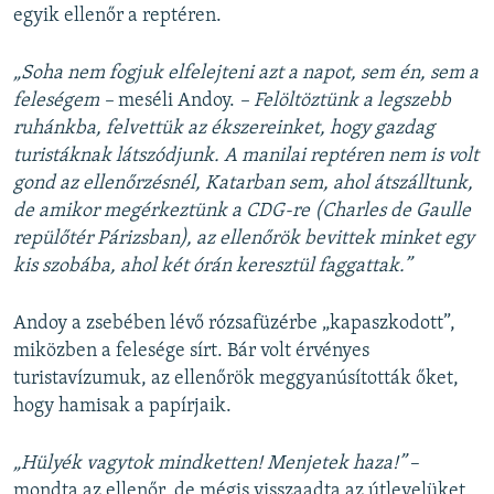
egyik ellenőr a reptéren.
„Soha nem fogjuk elfelejteni azt a napot, sem én, sem a
feleségem –
meséli Andoy.
– Felöltöztünk a legszebb
ruhánkba, felvettük az ékszereinket, hogy gazdag
turistáknak látszódjunk. A manilai reptéren nem is volt
gond az ellenőrzésnél, Katarban sem, ahol átszálltunk,
de amikor megérkeztünk a CDG-re (Charles de Gaulle
repülőtér Párizsban), az ellenőrök bevittek minket egy
kis szobába, ahol két órán keresztül faggattak.”
Andoy a zsebében lévő rózsafüzérbe „kapaszkodott”,
miközben a felesége sírt. Bár volt érvényes
turistavízumuk, az ellenőrök meggyanúsították őket,
hogy hamisak a papírjaik.
„Hülyék vagytok mindketten! Menjetek haza!”
–
mondta az ellenőr, de mégis visszaadta az útlevelüket.