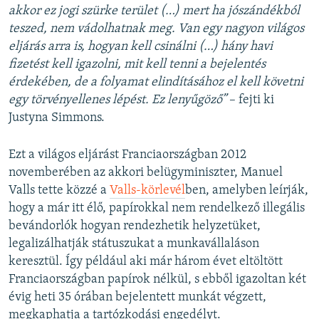
akkor ez jogi szürke terület (…) mert ha jószándékból
teszed, nem vádolhatnak meg. Van egy nagyon világos
eljárás arra is, hogyan kell csinálni (…) hány havi
fizetést kell igazolni, mit kell tenni a bejelentés
érdekében, de a folyamat elindításához el kell követni
egy törvényellenes lépést. Ez lenyűgöző”
– fejti ki
Justyna Simmons.
Ezt a világos eljárást Franciaországban 2012
novemberében az akkori belügyminiszter, Manuel
Valls tette közzé a
Valls-körlevél
ben, amelyben leírják,
hogy a már itt élő, papírokkal nem rendelkező illegális
bevándorlók hogyan rendezhetik helyzetüket,
legalizálhatják státuszukat a munkavállaláson
keresztül. Így például aki már három évet eltöltött
Franciaországban papírok nélkül, s ebből igazoltan két
évig heti 35 órában bejelentett munkát végzett,
megkaphatja a tartózkodási engedélyt.