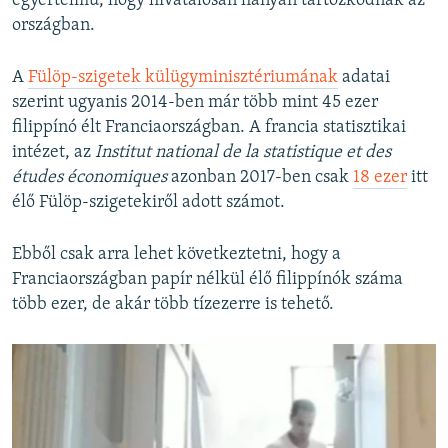
egyértelmű, hogy hivatalosan hányan tartózkodnak az
országban.
A
Fülöp-szigetek külügyminisztériumának
adatai
szerint ugyanis 2014-ben már több mint 45 ezer
filippínó élt Franciaországban. A francia statisztikai
intézet, az
Institut national de la statistique et des
études économiques
azonban 2017-ben csak
18 ezer
itt
élő Fülöp-szigetekiről adott számot.
Ebből csak arra lehet következtetni, hogy a
Franciaországban papír nélkül élő filippínók száma
több ezer, de akár több tízezerre is tehető.