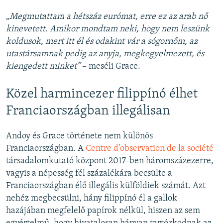
„Megmutattam a hétszáz eurómat, erre ez az arab nő
kinevetett. Amikor mondtam neki, hogy nem leszünk
koldusok, mert itt él és odakint vár a sógornőm, az
utastársamnak pedig az anyja, megkegyelmezett, és
kiengedett minket”
– meséli Grace.
Közel harmincezer filippínó élhet
Franciaországban illegálisan
Andoy és Grace története nem különös
Franciaországban. A
Centre d’observation de la société
társadalomkutató központ 2017-ben háromszázezerre,
vagyis a népesség fél százalékára becsülte a
Franciaországban élő illegális külföldiek számát. Azt
nehéz megbecsülni, hány filippínó él a gallok
hazájában megfelelő papírok nélkül, hiszen az sem