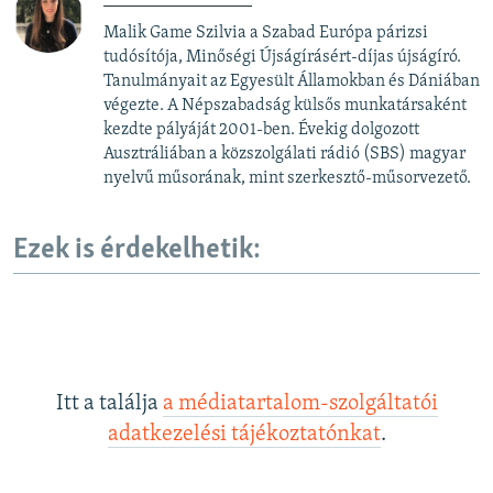
Malik Game Szilvia a Szabad Európa párizsi
tudósítója, Minőségi Újságírásért-díjas újságíró.
Tanulmányait az Egyesült Államokban és Dániában
végezte. A Népszabadság külsős munkatársaként
kezdte pályáját 2001-ben. Évekig dolgozott
Ausztráliában a közszolgálati rádió (SBS) magyar
nyelvű műsorának, mint szerkesztő-műsorvezető.
Ezek is érdekelhetik:
Itt a találja
a médiatartalom-szolgáltatói
adatkezelési tájékoztatónkat
.