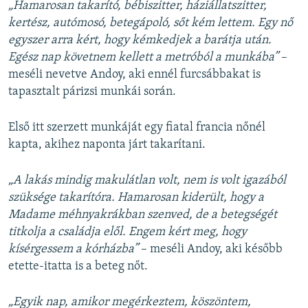
„Hamarosan takarító, bébiszitter, háziállatszitter,
kertész, autómosó, betegápoló, sőt kém lettem. Egy nő
egyszer arra kért, hogy kémkedjek a barátja után.
Egész nap követnem kellett a metróból a munkába”
–
meséli nevetve Andoy, aki ennél furcsábbakat is
tapasztalt párizsi munkái során.
Első itt szerzett munkáját egy fiatal francia nőnél
kapta, akihez naponta járt takarítani.
„A lakás mindig makulátlan volt, nem is volt igazából
szüksége takarítóra. Hamarosan kiderült, hogy a
Madame méhnyakrákban szenved, de a betegségét
titkolja a családja elől. Engem kért meg, hogy
kísérgessem a kórházba”
– meséli Andoy, aki később
etette-itatta is a beteg nőt.
„Egyik nap, amikor megérkeztem, köszöntem,