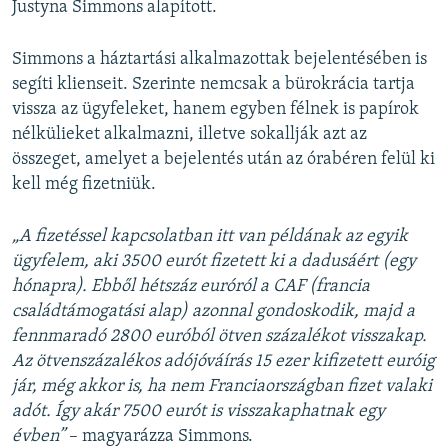
Justyna Simmons alapított.
Simmons a háztartási alkalmazottak bejelentésében is
segíti klienseit. Szerinte nemcsak a bürokrácia tartja
vissza az ügyfeleket, hanem egyben félnek is papírok
nélkülieket alkalmazni, illetve sokallják azt az
összeget, amelyet a bejelentés után az órabéren felül ki
kell még fizetniük.
„A fizetéssel kapcsolatban itt van példának az egyik
ügyfelem, aki 3500 eurót fizetett ki a dadusáért (egy
hónapra). Ebből hétszáz euróról a CAF (francia
családtámogatási alap) azonnal gondoskodik, majd a
fennmaradó 2800 euróból ötven százalékot visszakap.
Az ötvenszázalékos adójóváírás 15 ezer kifizetett euróig
jár, még akkor is, ha nem Franciaországban fizet valaki
adót. Így akár 7500 eurót is visszakaphatnak egy
évben”
– magyarázza Simmons.