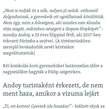
„Nem is tudják itt a nők, milyen jó nekik: otthonról
dolgozhatnak, a gyerekeik ott ugrálhatnak körülöttük.
Nem úgy, mint a feleségem, aki minden este álomba
sírja magát, miközben nézegeti a lányom fényképét”
–
mondja Andoy, a 33 éves filippínó férfi, aki 2017-ben
érkezett Párizsba a nejével. (A történetünkben
szereplő bevándorlók nevét kérésükre
megváltoztattuk)
Két kisiskolás korú gyermeküket határozatlan időre a
nagyszülőkre hagyták a Fülöp-szigeteken.
Andoy turistaként érkezett, de nem
ment haza, amikor a vízuma lejárt
„Ti, ott ketten! Gyertek ide hozzám!”
– kiáltott rájuk az