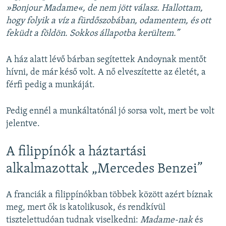
»Bonjour Madame«, de nem jött válasz. Hallottam,
hogy folyik a víz a fürdőszobában, odamentem, és ott
feküdt a földön. Sokkos állapotba kerültem.”
A ház alatt lévő bárban segítettek Andoynak mentőt
hívni, de már késő volt. A nő elveszítette az életét, a
férfi pedig a munkáját.
Pedig ennél a munkáltatónál jó sorsa volt, mert be volt
jelentve.
A filippínók a háztartási
alkalmazottak „Mercedes Benzei”
A franciák a filippínókban többek között azért bíznak
meg, mert ők is katolikusok, és rendkívül
tisztelettudóan tudnak viselkedni:
Madame-nak
és