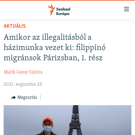
Akadálymentes
mód
Ugrás
AKTUÁLIS
a
NAPIRENDEN
Amikor az illegalitásból a
fő
AKTUÁLIS
oldalra
házimunka vezet ki: filippínó
FELIRATKOZÁS
PODCASTOK
Ugrás
migránsok Párizsban, 1. rész
a
VIDEÓK
tartalomjegyzékre
Malik Game Szilvia
Spotify
ELEMZŐ
Ugrás
a
2021. augusztus 23.
NER15
Feliratkozás
keresésre
SZABADON
Megosztás
TÁRSADALOM
DEMOKRÁCIA
A PÉNZ NYOMÁBAN