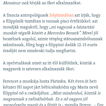
Monsieur-nek
hívják az őket alkalmazókat.
A francia antropológusok
folyóiratában
azt írják, hogy
a filippínók tisztában is vannak piaci értékükkel: azt
mondják magukról, hogy
„mi vagyunk a háztartási
munkát végzők között a Mercedes Benzek”.
Mivel jól
beszélnek angolul, szinte tényleg státuszszimbólumnak
számítanak, főleg hogy a filippínó dadák 12-15 eurós
óradíját nem mindenki tudja megfizetni.
A nyelvtudásuk miatt az itt élő külföldiek, köztük a
magyarok is szívesen alkalmazzák őket.
Ferencet a munkája hozta Párizsba. Két éven át heti
kétszer fél napot járt bébicsőszködni egy Maria nevű
filippínó nő a családjához.
„Mint mindenhol, köztük is
megvannak a rafináltabbak. Ez a nő nagyon jól
menedzselte magát és a férjét is
– mondja Ferenc.
– Egy