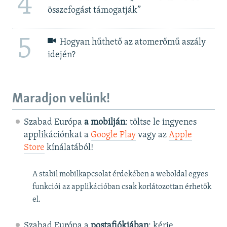
4
összefogást támogatják”
5
Hogyan hűthető az atomerőmű aszály
idején?
Maradjon velünk!
Szabad Európa
a mobilján
: töltse le ingyenes
applikációnkat a
Google Play
vagy az
Apple
Store
kínálatából!
A stabil mobilkapcsolat érdekében a weboldal egyes
funkciói az applikációban csak korlátozottan érhetők
el.
Szabad Európa a
postafiókjában
: kérje