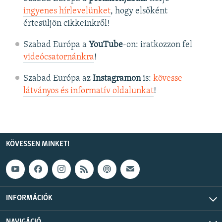
ingyenes hírlevelünket
, hogy elsőként
értesüljön cikkeinkről!
Szabad Európa a
YouTube
-on: iratkozzon fel
videócsatornánkra
!
Szabad Európa az
Instagramon
is:
kövesse
látványos és informatív oldalunkat
! ​
KÖVESSEN MINKET!
INFORMÁCIÓK