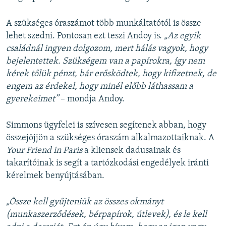
A szükséges óraszámot több munkáltatótól is össze
lehet szedni. Pontosan ezt teszi Andoy is.
„Az egyik
családnál ingyen dolgozom, mert hálás vagyok, hogy
bejelentettek. Szükségem van a papírokra, így nem
kérek tőlük pénzt, bár erősködtek, hogy kifizetnek, de
engem az érdekel, hogy minél előbb láthassam a
gyerekeimet”
– mondja Andoy.
Simmons ügyfelei is szívesen segítenek abban, hogy
összejöjjön a szükséges óraszám alkalmazottaiknak. A
Your Friend in Paris
a kliensek dadusainak és
takarítóinak is segít a tartózkodási engedélyek iránti
kérelmek benyújtásában.
„Össze kell gyűjteniük az összes okmányt
(munkaszerződések, bérpapírok, útlevek), és le kell