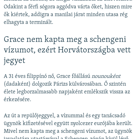
Odakint a férfi sógora aggódva várta őket, hiszen mire
ők kiértek, addigra a manilai járat minden utasa rég
elhagyta a terminált.
Grace nem kapta meg a schengeni
vízumot, ezért Horvátországba vett
jegyet
A 31 éves filippínó nő, Grace főállású
nounouként
(dadaként) dolgozik Párizs külvárosában. Ő szintén
élete legborzalmasabb napjaként emlékszik vissza az
érkezésére.
Az út a repülőjeggyel, a vízummal és egy tanácsadó
ügynök kifizetésével együtt nyolcezer eurójába került.
Mivel nem kapta meg a schengeni vízumot, az ügynök