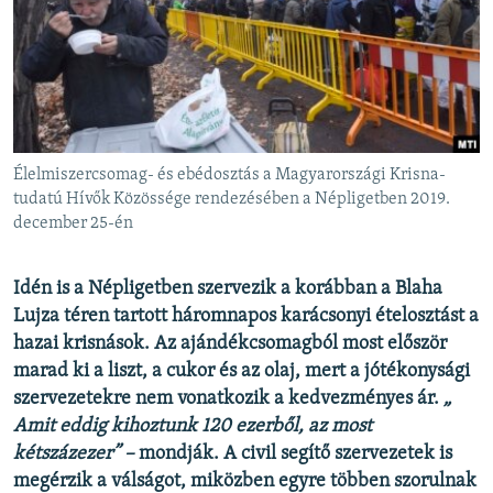
EURÓPAI UNIÓ
VILÁG
KLÍMAVÁLTOZÁS
A MÚLT TANULSÁGAI
Élelmiszercsomag- és ebédosztás a Magyarországi Krisna-
KÖVESSEN MINKET!
tudatú Hívők Közössége rendezésében a Népligetben 2019.
december 25-én
Idén is a Népligetben szervezik a korábban a Blaha
Valamennyi RFE/RL weboldal
Lujza téren tartott háromnapos karácsonyi ételosztást a
hazai krisnások. Az ajándékcsomagból most először
marad ki a liszt, a cukor és az olaj, mert a jótékonysági
szervezetekre nem vonatkozik a kedvezményes ár.
„​
Amit eddig kihoztunk 120 ezerből, az most
kétszázezer” –
mondják. A civil segítő szervezetek is
megérzik a válságot, miközben egyre többen szorulnak