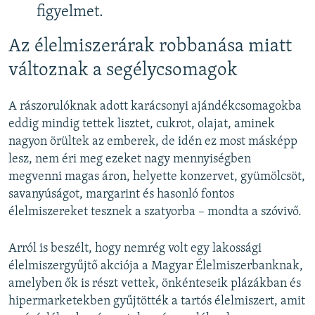
figyelmet.
Az élelmiszerárak robbanása miatt
változnak a segélycsomagok
A rászorulóknak adott karácsonyi ajándékcsomagokba
eddig mindig tettek lisztet, cukrot, olajat, aminek
nagyon örültek az emberek, de idén ez most másképp
lesz, nem éri meg ezeket nagy mennyiségben
megvenni magas áron, helyette konzervet, gyümölcsöt,
savanyúságot, margarint és hasonló fontos
élelmiszereket tesznek a szatyorba – mondta a szóvivő.
Arról is beszélt, hogy nemrég volt egy lakossági
élelmiszergyűjtő akciója a Magyar Élelmiszerbanknak,
amelyben ők is részt vettek, önkénteseik plázákban és
hipermarketekben gyűjtötték a tartós élelmiszert, amit