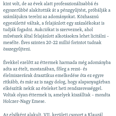
kint volt, de az évek alatt professzionálisabbá és
egyszerűbbé alakították át a pénzgyűjtést, próbálják a
számlájukra terelni az adományokat. Közhasznú
egyesületté váltak, a felajánlott egy százalékokat is
tudják fogadni. Aukciókat is szerveznek, ahol
művészek által felajánlott alkotásokra lehet licitálni –
mesélte. Éves szinten 20-22 millió forintot tudnak
összegyűjteni.
Évekkel ezelőtt az éttermek harmada még adományba
adta az ételt, mostanában, főleg a rezsi- és
élelmiszerárak drasztikus emelkedése óta ez egyre
ritkább, és már az is nagy dolog, hogy alapanyagárban
elkészítik nekik az ételeket heti rendszerességgel.
Voltak olyan éttermek is, amelyek kiszálltak – mondta
Holczer-Nagy Emese.
Az elsőként alakult, VII. kerületi csoport a Klauzál