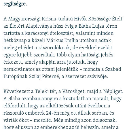
segítségre.
A Magyarországi Krisna-tudatú Hívők Közössége Ételt
az Életért Alapítványa húsz évig a Blaha Lujza téren
tartotta a karácsonyi ételosztást, valamint minden
hétköznap a közeli Márkus Emília utcában adtak
meleg ebédet a rászorulóknak, de évekkel ezelőtt
egyre kijjebb szorultak, több olyan hatósági jelzés
érkezett, amely alapján arra jutottak, hogy
nemkívánatos az ottani jelenlétük – mondta a Szabad
Európának Szilaj Péterné, a szervezet szóvivője.
Következett a Teleki tér, a Városliget, majd a Népliget.
A Blaha azonban annyira a köztudatban maradt, hogy
előfordult, hogy az elköltözésük utáni években a
rászoruló emberek 24-én még ott álltak sorban, és
várták őket – mesélte. Még mindig azon dolgoznak,
hogy eljusson az emberekhez az új helyszín, amely a