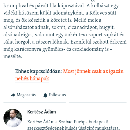
krumplival és párolt lila káposztával. A kolbászt egy
vidéki húsüzem küldi adományként, a Kőleves süti
meg, és ők készítik a köretet is. Mellé meleg
alsóruházatot adnak, zoknit, cicanadrágot, bugyit,
alsónadrágot, valamint egy önkéntes csoport sapkát és
sálat horgolt a rászorulóknak. Ezenfelül szokott érkezni
még karácsonyra gyümölcs- és csokiadomány is –
mesélte.
Ehhez kapcsolódóan:
Most jönnek csak az igazán
nehéz hónapok
Megosztás
Follow us
Kertész Ádám
Kertész Ádám a Szabad Európa budapesti
szerkesztőségének külsős újságíró munkatársa.