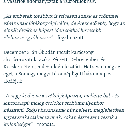
a vásárlók adományoztak a rászorulóknak.
„Az emberek továbbra is szívesen adnak és örömmel
vásárolnak jótékonysági célra, de érezhető volt, hogy az
elmúlt évekhez képest idén sokkal kevesebb
élelmiszer gyűlt össze”
– fogalmazott.
December 3-án Óbudán indult karácsonyi
akciósorozatuk, azóta Pécsett, Debrecenben és
Kecskeméten rendeztek ételosztást. Hátravan még az
egri, a Somogy megyei és a népligeti háromnapos
akciójuk.
„
A nagy kedvenc a székelykáposzta, mellette bab- és
lencsealapú meleg ételeket szoktunk ilyenkor
készíteni. Szóját használunk hús helyett, meglehetősen
ügyes szakácsaink vannak, sokan észre sem veszik a
különbséget”
– mondta.