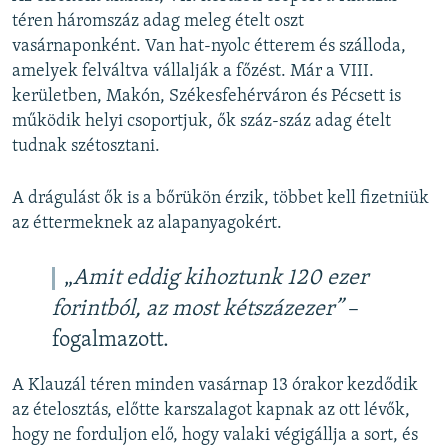
téren háromszáz adag meleg ételt oszt
vasárnaponként. Van hat-nyolc étterem és szálloda,
amelyek felváltva vállalják a főzést. Már a VIII.
kerületben, Makón, Székesfehérváron és Pécsett is
működik helyi csoportjuk, ők száz-száz adag ételt
tudnak szétosztani.
A drágulást ők is a bőrükön érzik, többet kell fizetniük
az éttermeknek az alapanyagokért.
„​
Amit eddig kihoztunk 120 ezer
forintból, az most kétszázezer”
–
fogalmazott.
A Klauzál téren minden vasárnap 13 órakor kezdődik
az ételosztás, előtte karszalagot kapnak az ott lévők,
hogy ne forduljon elő, hogy valaki végigállja a sort, és