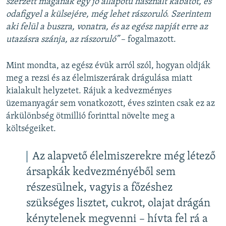
szerzett magának egy jó állapotú használt kabátot, és
odafigyel a külsejére, még lehet rászoruló. Szerintem
aki felül a buszra, vonatra, és az egész napját erre az
utazásra szánja, az rászoruló”
– fogalmazott.
Mint mondta, az egész évük arról szól, hogyan oldják
meg a rezsi és az élelmiszerárak drágulása miatt
kialakult helyzetet. Rájuk a kedvezményes
üzemanyagár sem vonatkozott, éves szinten csak ez az
árkülönbség ötmillió forinttal növelte meg a
költségeiket.
Az alapvető élelmiszerekre még létező
ársapkák kedvezményéből sem
részesülnek, vagyis a főzéshez
szükséges lisztet, cukrot, olajat drágán
kénytelenek megvenni – hívta fel rá a