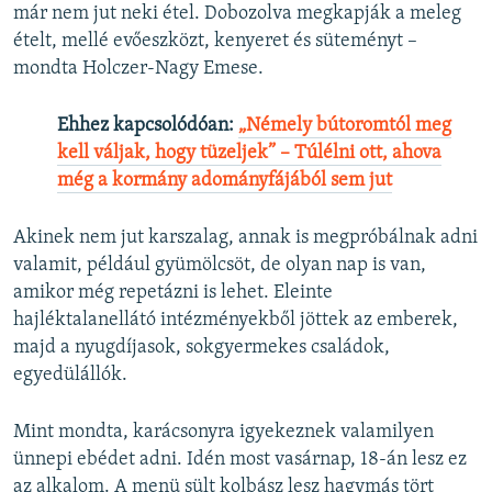
már nem jut neki étel. Dobozolva megkapják a meleg
ételt, mellé evőeszközt, kenyeret és süteményt –
mondta Holczer-Nagy Emese.
Ehhez kapcsolódóan:
„Némely bútoromtól meg
kell váljak, hogy tüzeljek” – Túlélni ott, ahova
még a kormány adományfájából sem jut
Akinek nem jut karszalag, annak is megpróbálnak adni
valamit, például gyümölcsöt, de olyan nap is van,
amikor még repetázni is lehet. Eleinte
hajléktalanellátó intézményekből jöttek az emberek,
majd a nyugdíjasok, sokgyermekes családok,
egyedülállók.
Mint mondta, karácsonyra igyekeznek valamilyen
ünnepi ebédet adni. Idén most vasárnap, 18-án lesz ez
az alkalom. A menü sült kolbász lesz hagymás tört