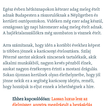
Egész évben hétköznapokon kétezer adag meleg ételt
adnak Budapesten a rászorulóknak a Népligetben és
kerületi osztópontokon. Vidéken még ezer adag készül,
országosan így napi háromezer adag meleg ételt adnak.
A hajléktalanszállókra még szombaton is visznek ételt.
Arra számítanak, hogy idén a korábbi évekhez képest
is többen jönnek a karácsonyi ételosztásra. Szilaj
Péterné szerint akiknek nincsenek tartalékaik, akik
alkalmi munkákból, nagyon kevés pénzből élnek,
azokat nagyon érzékenyen érinti a mostani drágulás.
Sokan újonnan kerülnek olyan élethelyzetbe, hogy jól
jönne nekik ez a segítség karácsony idején, reméli,
hogy hozzájuk is eljut ennek a lehetőségnek a híre.
Ehhez kapcsolódóan:
Lassan luxus lesz az
élelmiszer, annyira megdrágult a bevásárlás