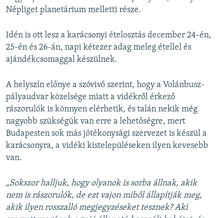
Népliget planetárium melletti része.
Idén is ott lesz a karácsonyi ételosztás december 24-én,
25-én és 26-án, napi kétezer adag meleg étellel és
ajándékcsomaggal készülnek.
A helyszín előnye a szóvivő szerint, hogy a Volánbusz-
pályaudvar közelsége miatt a vidékről érkező
rászorulók is könnyen elérhetik, és talán nekik még
nagyobb szükségük van erre a lehetőségre, mert
Budapesten sok más jótékonysági szervezet is készül a
karácsonyra, a vidéki kistelepüléseken ilyen kevesebb
van.
„Sokszor halljuk, hogy olyanok is sorba állnak, akik
nem is rászorulók, de ezt vajon miből állapítják meg,
akik ilyen rosszalló megjegyzéseket tesznek? Aki