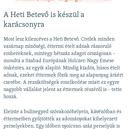
A Heti Betevő is készül a
karácsonyra
Most lesz kilencéves a Heti Betevő. Civilek minden
vasárnap minőségi, éttermi ételt adnak rászoruló
embereknek, mintegy hétszáz adagot országosan –
mondta a Szabad Európának Holczer-Nagy Emese
önkéntes, az egyik alapító. Mindig kiadós, húsos ételt
adnak, ezeket éttermek főzik meg az alapanyag áráért
cserébe. A rezsiköltségek emelkedése miatt ez egyre
nagyobb vállalást jelent az éttermek részéről is – tette
hozzá.
Eleinte a bulinegyed szórakozóhelyein, kávézóiban és
éttermeiben gyűjtötték az adományokat kihelyezett
perselyekben. Egy időben nyolcvan-száz perselyük is