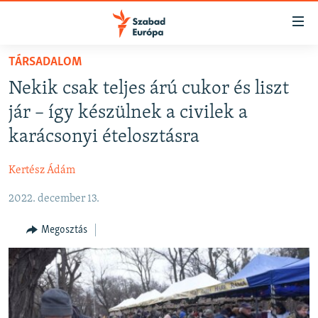
Akadálymentes
mód
Ugrás
TÁRSADALOM
a
NAPIRENDEN
Nekik csak teljes árú cukor és liszt
fő
AKTUÁLIS
oldalra
jár – így készülnek a civilek a
FELIRATKOZÁS
PODCASTOK
Ugrás
karácsonyi ételosztásra
a
VIDEÓK
tartalomjegyzékre
Kertész Ádám
Spotify
ELEMZŐ
Ugrás
a
2022. december 13.
NER15
Feliratkozás
keresésre
SZABADON
Megosztás
TÁRSADALOM
DEMOKRÁCIA
A PÉNZ NYOMÁBAN