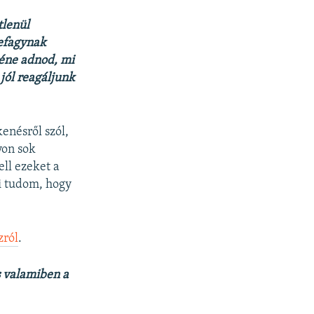
tlenül
lefagynak
kéne adnod, mi
 jól reagáljunk
enésről szól,
yon sok
ll ezeket a
ni tudom, hogy
zról
.
s valamiben a