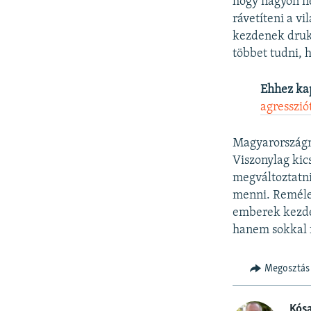
hogy nagyon ne
rávetíteni a vi
kezdenek druk
többet tudni, 
Ehhez ka
agresszió
Magyarországna
Viszonylag kics
megváltoztatni
menni. Remélem
emberek kezde
hanem sokkal f
Megosztás
Kós