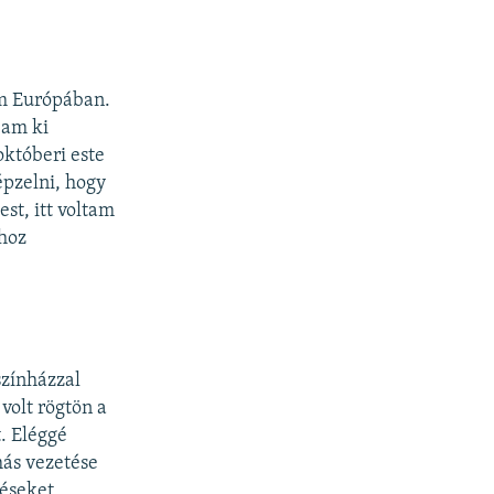
am Európában.
jam ki
któberi este
épzelni, hogy
st, itt voltam
shoz
zínházzal
volt rögtön a
. Eléggé
más vezetése
éseket