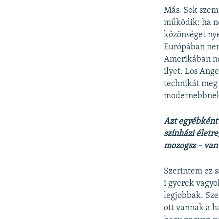
Más. Sok szemp
működik: ha ne
közönséget ny
Európában nem 
Amerikában né
ilyet. Los Ang
technikát meg 
modernebbne
Azt egyébként 
színházi életr
mozogsz – van 
Szerintem ez s
i gyerek vagyo
legjobbak. Sze
ott vannak a h