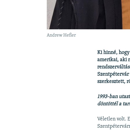
Andrew Hefler
Ki hinné, hogy
amerikai, aki
rendszerváltás
Szentpétervár 
szerkesztett, r
1993-ban utazt
döntöttél a tart
Véletlen volt.
Szentpétervár