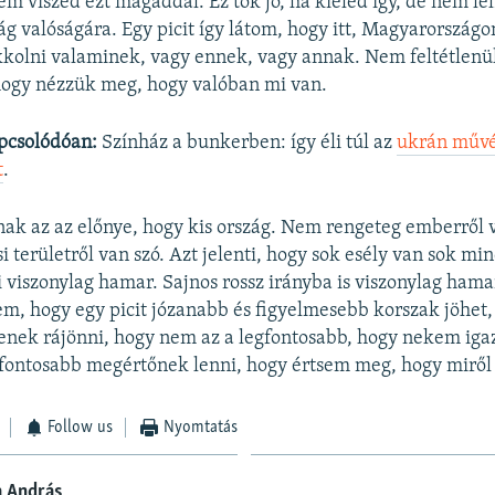
m viszed ezt magaddal. Ez tök jó, ha kiéled így, de nem leh
lág valóságára. Egy picit így látom, hogy itt, Magyarországo
kolni valaminek, vagy ennek, vagy annak. Nem feltétlenü
hogy nézzük meg, hogy valóban mi van.
pcsolódóan:
Színház a bunkerben: így éli túl az
ukrán művé
t
.
k az az előnye, hogy kis ország. Nem rengeteg emberről v
i területről van szó. Azt jelenti, hogy sok esély van sok mi
 viszonylag hamar. Sajnos rossz irányba is viszonylag hama
, hogy egy picit józanabb és figyelmesebb korszak jöhet,
nek rájönni, hogy nem az a legfontosabb, hogy nekem iga
ontosabb megértőnek lenni, hogy értsem meg, hogy miről v
Follow us
Nyomtatás
a András