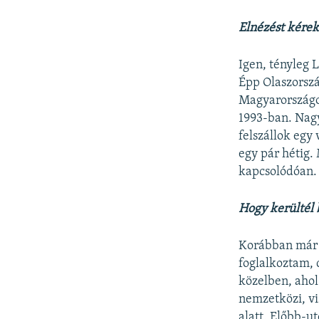
Elnézést kérek
Igen, tényleg 
Épp Olaszorsz
Magyarországot
1993-ban. Nagy
felszállok egy
egy pár hétig.
kapcsolódóan.
Hogy kerültél 
Korábban már 
foglalkoztam, 
közelben, ahol
nemzetközi, vi
alatt. Előbb-