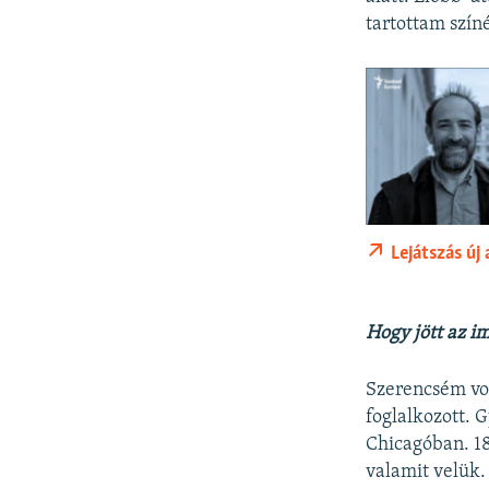
tartottam szín
Lejátszás új
Hogy jött az i
Szerencsém vol
foglalkozott. 
Chicagóban. 18
valamit velük.