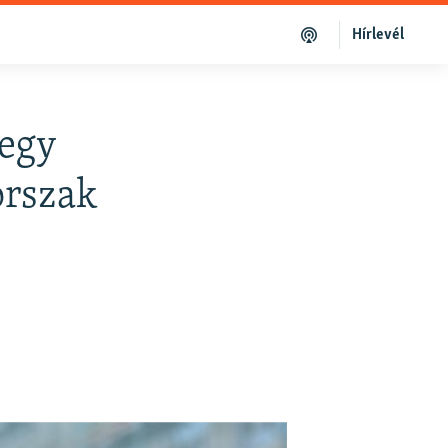
Hírlevél
 egy
orszak