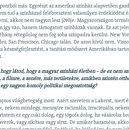
ontból más. Egyrészt az amerikai színház alapvetően gazd
m tud a színházad felébreszteni valamilyen érdeklődést és
erni, akkor nem nagyon lesz jövője. Magyarországon termé
így van, hanem támogatott színházak vannak. Ez azt jelen
hány rétegdolog nem fog soha színpadra kerülni. New Yor
eles, San Francisco, Chicago talán. De azon kívül nem. Viszo
a készségfejlesztést, a tanítási módszert Amerikában tart
k.
hogy látod, hogy a magyar színházi életben – de ez nem sz
e, a filmre, a zenére, más területekre, amikben szintén ott
egy nagyon komoly politikai megosztottság?
ajnos világbetegség most. Azért szeretem a Lakerst, mert 
k, nekem mindegy, mennyire racionális, irracionális, neke
rintem ez egy cuki dolog, egy jópofa dolog, ha vásárolsz ho
averok, vagy sikítasz vagy sírsz. De amikor hazamész, akk