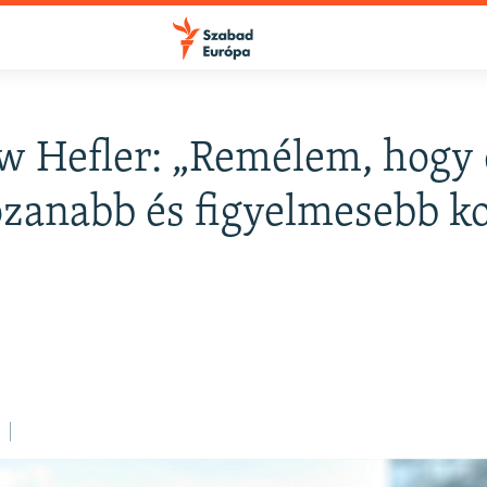
 Hefler: „Remélem, hogy
FELIRATKOZÁS
józanabb és figyelmesebb k
Apple Podcasts
Spotify
Feliratkozás