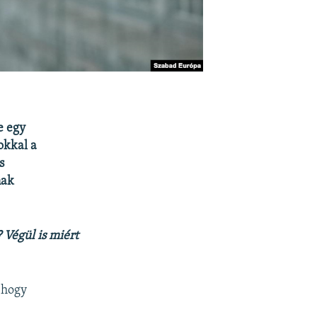
e egy
okkal a
s
nak
 Végül is miért
, hogy