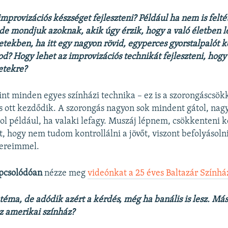
improvizációs készséget fejleszteni? Például ha nem is felté
de mondjuk azoknak, akik úgy érzik, hogy a való életben 
etekben, ha itt egy nagyon rövid, egyperces gyorstalpalót 
od? Hogy lehet az improvizációs technikát fejleszteni, hogy
etekre?
nt minden egyes színházi technika – ez is a szorongáscsökk
s ott kezdődik. A szorongás nagyon sok mindent gátol, nag
l például, ha valaki lefagy. Muszáj lépnem, csökkenteni ke
t, hogy nem tudom kontrollálni a jövőt, viszont befolyásol
nereimmel.
pcsolódóan
nézze meg
videónkat a 25 éves Baltazár Színhá
 téma, de adódik azért a kérdés, még ha banális is lesz. Má
z amerikai színház?