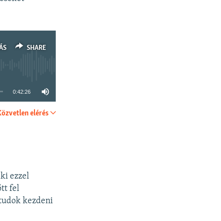
ÁS
SHARE
0:42:26
Közvetlen elérés
SHARE
ki ezzel
tt fel
 tudok kezdeni