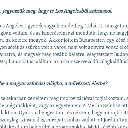
, jegyezzük meg, hogy te Los Angelesből származol.
Los Angeles-i gyerek vagyok eredetileg. Tehát itt utazgatt
ágban voltam, és az ismerőseim azt mondták, hogy ne hagy
, ha keletre megyek. Akkor jöttem Budapestre, egy késő o
on sötét és szürke volt a város, nem volt annyira vonzó elk
 vonatra, és megyek még tovább keletre. Megtetszett Budape
 Majd munkát is találtam az akkor szerveződő világkiállítá
be a magyar színházi világba, a művészeti életbe?
zenekarban zenéltem meg improvizációval foglalkoztam, s
de még diákként, vagy az egyetemen. A Merlin Színház ott 
 laktam. Gyakran beugrottam, és néztem, hogy mi zajlik itt
szonylag színvonalas, európai színház zajlott ott Jordán Ta
utóbb kezdtem bekerülni a programokba. Majd később képz