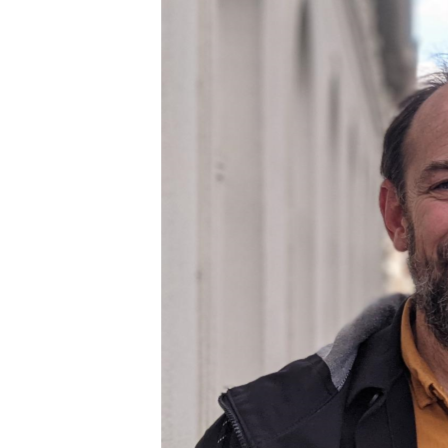
EURÓPAI UNIÓ
VILÁG
KLÍMAVÁLTOZÁS
A MÚLT TANULSÁGAI