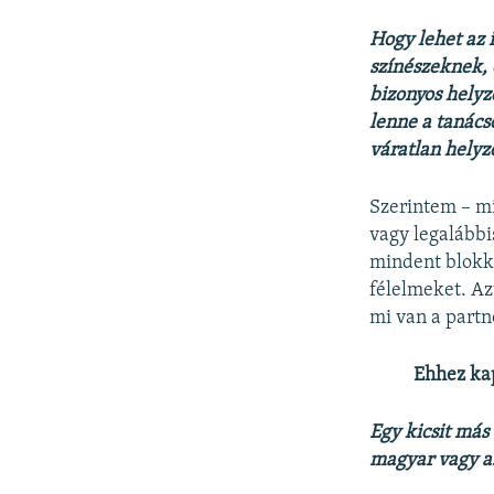
Hogy lehet az 
színészeknek, 
bizonyos helyz
lenne a tanács
váratlan helyz
Szerintem – mi
vagy legalábbi
mindent blokko
félelmeket. Az
mi van a part
Ehhez ka
Egy kicsit más
magyar vagy a