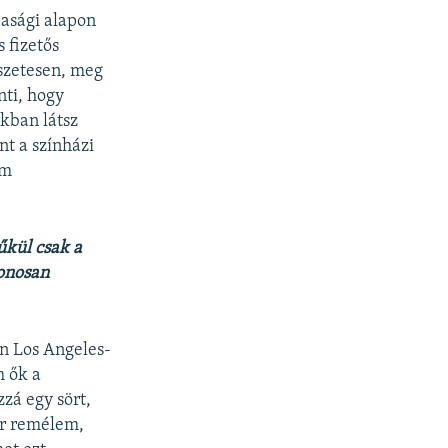
asági alapon
 fizetős
szetesen, meg
ti, hogy
kban látsz
nt a színházi
om
űkül csak a
honosan
én Los Angeles-
m ők a
zzá egy sört,
or remélem,