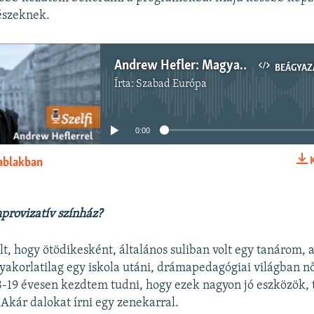
észeknek.
Andrew Hefler: Magyarországnak nagy előnye, hogy kis ország, sok mindent lehet hamar megváltoztatni, igaz, rossz irányba is
BEÁGYAZ
Írta:
Szabad Európa
Jelenleg nincs elérhető tartalom
0:00
 ablakban
BEÁGYAZÁS
mprovizatív színház?
t, hogy ötödikesként, általános suliban volt egy tanárom, a
Gyakorlatilag egy iskola utáni, drámapedagógiai világban nő
-19 évesen kezdtem tudni, hogy ezek nagyon jó eszközök,
 Akár dalokat írni egy zenekarral.