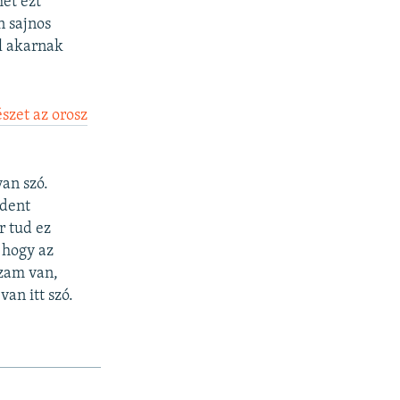
et ezt
n sajnos
l akarnak
szet az orosz
an szó.
ndent
r tud ez
 hogy az
zam van,
an itt szó.