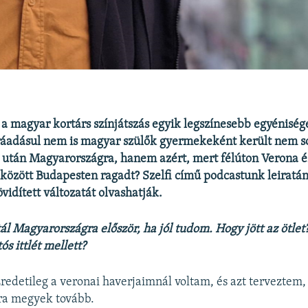
 a magyar kortárs színjátszás egyik legszínesebb egyéniség
 ráadásul nem is magyar szülők gyermekeként került nem s
 után Magyarországra, hanem azért, mert félúton Verona é
között Budapesten ragadt? Szelfi című podcastunk leiratá
övidített változatát olvashatják.
ál Magyarországra először, ha jól tudom. Hogy jött az ötlet?
ós ittlét mellett?
 Eredetileg a veronai haverjaimnál voltam, és azt terveztem
ra megyek tovább.