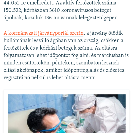
44.051-re emelkedett. Az aktív fertőzöttek száma
150.522, kórházban 3610 koronavírusos beteget
ápolnak, közülük 136-an vannak lélegeztetőgépen.
A kormányzati járványportál szerin
t a járvány ötödik
hullámának leszálló ágában van az ország, csökken a
fertőzöttek és a kórházi betegek száma. Az oltásra
folyamatosan lehet időpontot foglalni, és márciusban is
minden csütörtökön, pénteken, szombaton lesznek
oltási akciónapok, amikor időpontfoglalás és előzetes
regisztráció nélkül is lehet oltásra menni.