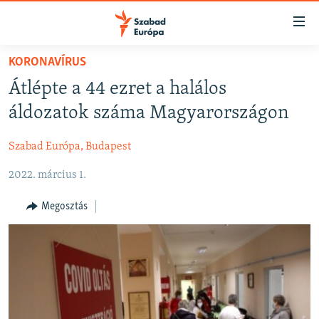
Akadálymentes
mód
Ugrás
KORONAVÍRUS
a
NAPIRENDEN
Átlépte a 44 ezret a halálos
fő
AKTUÁLIS
oldalra
áldozatok száma Magyarországon
FELIRATKOZÁS
PODCASTOK
Ugrás
a
Szabad Európa, Budapest
VIDEÓK
tartalomjegyzékre
Spotify
2022. március 1.
ELEMZŐ
Ugrás
a
NER15
Megosztás
Feliratkozás
keresésre
SZABADON
TÁRSADALOM
DEMOKRÁCIA
A PÉNZ NYOMÁBAN