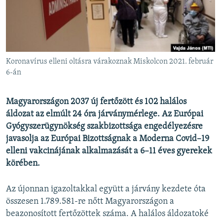
EURÓPAI UNIÓ
VILÁG
KLÍMAVÁLTOZÁS
A MÚLT TANULSÁGAI
Koronavírus elleni oltásra várakoznak Miskolcon 2021. február
6-án
KÖVESSEN MINKET!
Magyarországon 2037 új fertőzött és 102 halálos
áldozat az elmúlt 24 óra járványmérlege. Az Európai
Gyógyszerügynökség szakbizottsága engedélyezésre
Valamennyi RFE/RL weboldal
javasolja az Európai Bizottságnak a Moderna Covid–19
elleni vakcinájának alkalmazását a 6–11 éves gyerekek
körében.
Az újonnan igazoltakkal együtt a járvány kezdete óta
összesen 1.789.581-re nőtt Magyarországon a
beazonosított fertőzöttek száma. A halálos áldozatoké