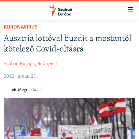
Akadálymentes
mód
Ugrás
KORONAVÍRUS
a
NAPIRENDEN
Ausztria lottóval buzdít a mostantól
fő
AKTUÁLIS
oldalra
kötelező Covid-oltásra
FELIRATKOZÁS
PODCASTOK
Ugrás
a
Szabad Európa, Budapest
VIDEÓK
tartalomjegyzékre
Spotify
2022. január 20.
ELEMZŐ
Ugrás
a
NER15
Megosztás
Feliratkozás
keresésre
SZABADON
TÁRSADALOM
DEMOKRÁCIA
A PÉNZ NYOMÁBAN