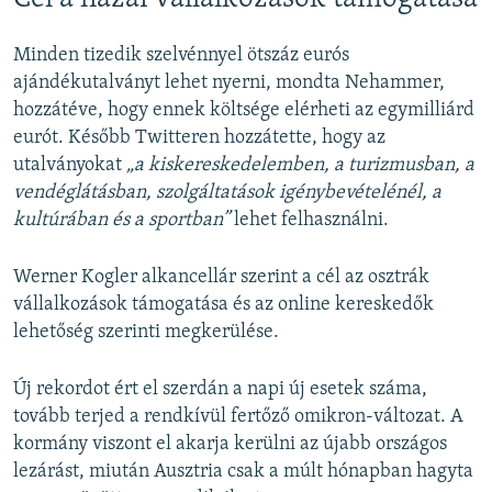
Minden tizedik szelvénnyel ötszáz eurós
ajándékutalványt lehet nyerni, mondta Nehammer,
hozzátéve, hogy ennek költsége elérheti az egymilliárd
eurót. Később Twitteren hozzátette, hogy az
utalványokat
„a kiskereskedelemben, a turizmusban, a
vendéglátásban, szolgáltatások igénybevételénél, a
kultúrában és a sportban”
lehet felhasználni.
Werner Kogler alkancellár szerint a cél az osztrák
vállalkozások támogatása és az online kereskedők
lehetőség szerinti megkerülése.
Új rekordot ért el szerdán a napi új esetek száma,
tovább terjed a rendkívül fertőző omikron-változat. A
kormány viszont el akarja kerülni az újabb országos
lezárást, miután Ausztria csak a múlt hónapban hagyta