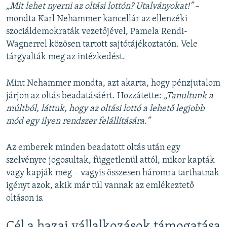
„Mit lehet nyerni az oltási lottón? Utalványokat!”
–
mondta Karl Nehammer kancellár az ellenzéki
szociáldemokraták vezetőjével, Pamela Rendi-
Wagnerrel közösen tartott sajtótájékoztatón. Vele
tárgyalták meg az intézkedést.
Mint Nehammer mondta, azt akarta, hogy pénzjutalom
járjon az oltás beadatásáért. Hozzátette:
„Tanultunk a
múltból, láttuk, hogy az oltási lottó a lehető legjobb
mód egy ilyen rendszer felállítására.”
Az emberek minden beadatott oltás után egy
szelvényre jogosultak, függetlenül attól, mikor kapták
vagy kapják meg – vagyis összesen háromra tarthatnak
igényt azok, akik már túl vannak az emlékeztető
oltáson is.
Cél a hazai vállalkozások támogatása