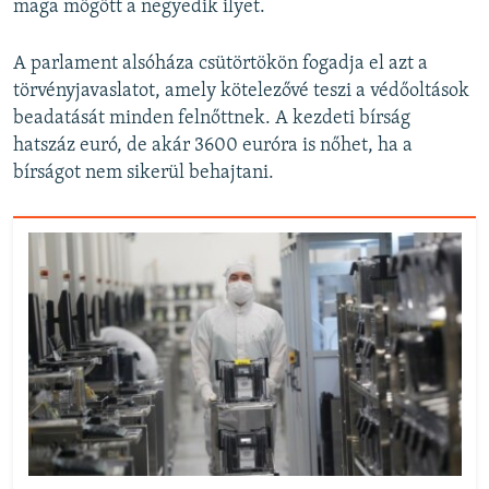
maga mögött a negyedik ilyet.
A parlament alsóháza csütörtökön fogadja el azt a
törvényjavaslatot, amely kötelezővé teszi a védőoltások
beadatását minden felnőttnek. A kezdeti bírság
hatszáz euró, de akár 3600 euróra is nőhet, ha a
bírságot nem sikerül behajtani.