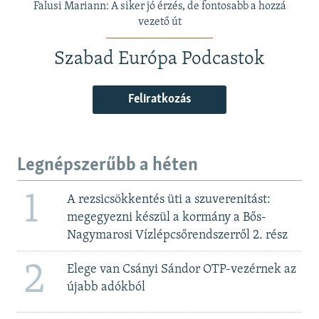
Falusi Mariann: A siker jó érzés, de fontosabb a hozzá
vezető út
Szabad Európa Podcastok
Feliratkozás
Legnépszerűbb a héten
1
A rezsicsökkentés üti a szuverenitást:
megegyezni készül a kormány a Bős-
Nagymarosi Vízlépcsőrendszerről 2. rész
2
Elege van Csányi Sándor OTP-vezérnek az
újabb adókból