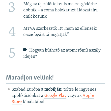
3
Még az újszülötteket is meszesgödörbe
dobták – a roma holokauszt áldozataira
emlékezünk
4
MTVA szerkesztő: Itt „nem az ellenzéki
összefogást támogatják”
5
Hogyan hűthető az atomerőmű aszály
idején?
Maradjon velünk!
Szabad Európa
a mobilján
: töltse le ingyenes
applikációnkat a
Google Play
vagy az
Apple
Store
kínálatából!