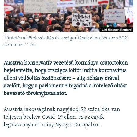
EURÓPAI UNIÓ
VILÁG
KLÍMAVÁLTOZÁS
A MÚLT TANULSÁGAI
Tüntetés a kötelező oltás és a szigorítások ellen Bécsben 2021.
december 11-én
KÖVESSEN MINKET!
Ausztria konzervatív vezetésű kormánya csütörtökön
bejelentette, hogy országos lottót indít a koronavírus
elleni védőoltás ösztönzésére – alig néhány órával
Valamennyi RFE/RL weboldal
azelőtt, hogy a parlament elfogadná a kötelező oltást
bevezető törvényjavaslatot.
Ausztria lakosságának nagyjából 72 százaléka van
teljesen beoltva Covid–19 ellen, ez az egyik
legalacsonyabb arány Nyugat-Európában.