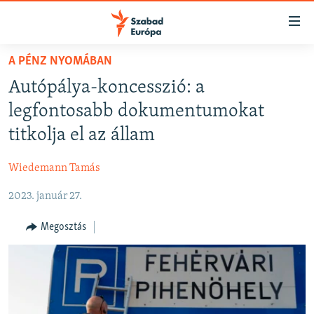
Akadálymentes
mód
Ugrás
A PÉNZ NYOMÁBAN
a
NAPIRENDEN
Autópálya-koncesszió: a
fő
AKTUÁLIS
oldalra
legfontosabb dokumentumokat
FELIRATKOZÁS
PODCASTOK
Ugrás
titkolja el az állam
a
VIDEÓK
tartalomjegyzékre
Wiedemann Tamás
Spotify
ELEMZŐ
Ugrás
a
2023. január 27.
NER15
Feliratkozás
keresésre
SZABADON
Megosztás
TÁRSADALOM
DEMOKRÁCIA
A PÉNZ NYOMÁBAN