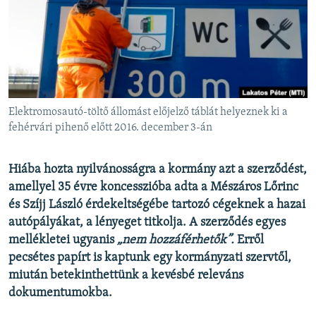
EURÓPAI UNIÓ
VILÁG
KLÍMAVÁLTOZÁS
A MÚLT TANULSÁGAI
Elektromosautó-töltő állomást előjelző táblát helyeznek ki a
KÖVESSEN MINKET!
fehérvári pihenő előtt 2016. december 3-án
Hiába hozta nyilvánosságra a kormány azt a szerződést,
amellyel 35 évre koncesszióba adta a Mészáros Lőrinc
Valamennyi RFE/RL weboldal
és Szíjj László érdekeltségébe tartozó cégeknek a hazai
autópályákat, a lényeget titkolja. A szerződés egyes
mellékletei ugyanis
„nem hozzáférhetők”.
Erről
pecsétes papírt is kaptunk egy kormányzati szervtől,
miután betekinthettünk a kevésbé releváns
dokumentumokba.