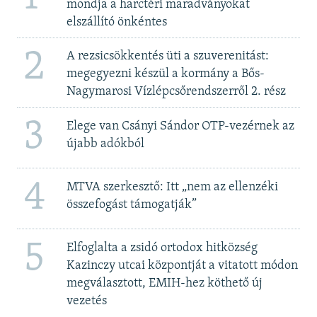
mondja a harctéri maradványokat
elszállító önkéntes
2
A rezsicsökkentés üti a szuverenitást:
megegyezni készül a kormány a Bős-
Nagymarosi Vízlépcsőrendszerről 2. rész
3
Elege van Csányi Sándor OTP-vezérnek az
újabb adókból
4
MTVA szerkesztő: Itt „nem az ellenzéki
összefogást támogatják”
5
Elfoglalta a zsidó ortodox hitközség
Kazinczy utcai központját a vitatott módon
megválasztott, EMIH-hez köthető új
vezetés