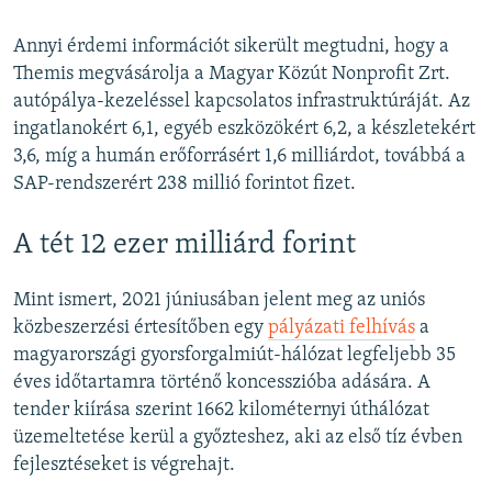
Annyi érdemi információt sikerült megtudni, hogy a
Themis megvásárolja a Magyar Közút Nonprofit Zrt.
autópálya-kezeléssel kapcsolatos infrastruktúráját. Az
ingatlanokért 6,1, egyéb eszközökért 6,2, a készletekért
3,6, míg a humán erőforrásért 1,6 milliárdot, továbbá a
SAP-rendszerért 238 millió forintot fizet.
A tét 12 ezer milliárd forint
Mint ismert, 2021 júniusában jelent meg az uniós
közbeszerzési értesítőben egy
pályázati felhívás
a
magyarországi gyorsforgalmiút-hálózat legfeljebb 35
éves időtartamra történő koncesszióba adására. A
tender kiírása szerint 1662 kilométernyi úthálózat
üzemeltetése kerül a győzteshez, aki az első tíz évben
fejlesztéseket is végrehajt.