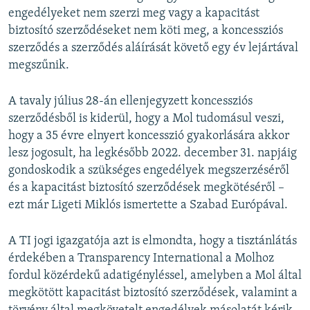
engedélyeket nem szerzi meg vagy a kapacitást
biztosító szerződéseket nem köti meg, a koncessziós
szerződés a szerződés aláírását követő egy év lejártával
megszűnik.
A tavaly július 28-án ellenjegyzett koncessziós
szerződésből is kiderül, hogy a Mol tudomásul veszi,
hogy a 35 évre elnyert koncesszió gyakorlására akkor
lesz jogosult, ha legkésőbb 2022. december 31. napjáig
gondoskodik a szükséges engedélyek megszerzéséről
és a kapacitást biztosító szerződések megkötéséről –
ezt már Ligeti Miklós ismertette a Szabad Európával.
A TI jogi igazgatója azt is elmondta, hogy a tisztánlátás
érdekében a Transparency International a Molhoz
fordul közérdekű adatigényléssel, amelyben a Mol által
megkötött kapacitást biztosító szerződések, valamint a