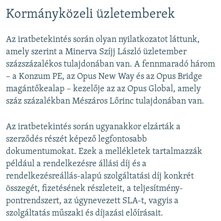
Kormányközeli üzletemberek
Az iratbetekintés során olyan nyilatkozatot láttunk,
amely szerint a Minerva Szíjj László üzletember
százszázalékos tulajdonában van. A fennmaradó három
– a Konzum PE, az Opus New Way és az Opus Bridge
magántőkealap – kezelője az az Opus Global, amely
száz százalékban Mészáros Lőrinc tulajdonában van.
Az iratbetekintés során ugyanakkor elzárták a
szerződés részét képező legfontosabb
dokumentumokat. Ezek a mellékletek tartalmazzák
például a rendelkezésre állási díj és a
rendelkezésreállás-alapú szolgáltatási díj konkrét
összegét, fizetésének részleteit, a teljesítmény-
pontrendszert, az úgynevezett SLA-t, vagyis a
szolgáltatás műszaki és díjazási előírásait.