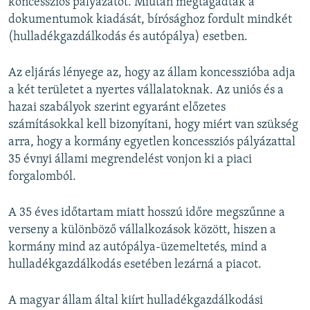
koncessziós pályázatot. Miután megtagadták a
dokumentumok kiadását, bírósághoz fordult mindkét
(hulladékgazdálkodás és autópálya) esetben.
Az eljárás lényege az, hogy az állam koncesszióba adja
a két területet a nyertes vállalatoknak. Az uniós és a
hazai szabályok szerint egyaránt előzetes
számításokkal kell bizonyítani, hogy miért van szükség
arra, hogy a kormány egyetlen koncessziós pályázattal
35 évnyi állami megrendelést vonjon ki a piaci
forgalomból.
A 35 éves időtartam miatt hosszú időre megszűnne a
verseny a különböző vállalkozások között, hiszen a
kormány mind az autópálya-üzemeltetés, mind a
hulladékgazdálkodás esetében lezárná a piacot.
A magyar állam által kiírt hulladékgazdálkodási