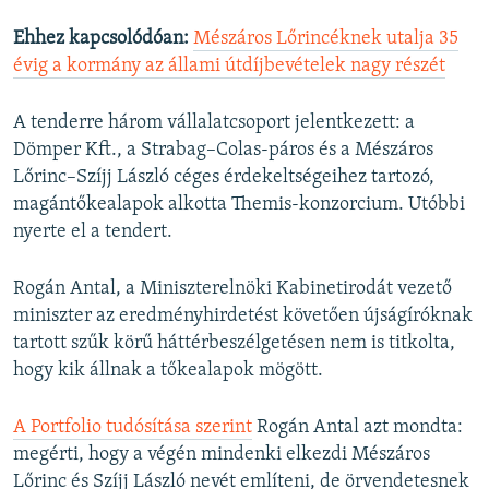
Ehhez kapcsolódóan:
Mészáros Lőrincéknek utalja 35
évig a kormány az állami útdíjbevételek nagy részét
A tenderre három vállalatcsoport jelentkezett: a
Dömper Kft., a Strabag–Colas-páros és a Mészáros
Lőrinc–Szíjj László céges érdekeltségeihez tartozó,
magántőkealapok alkotta Themis-konzorcium. Utóbbi
nyerte el a tendert.
Rogán Antal, a Miniszterelnöki Kabinetirodát vezető
miniszter az eredményhirdetést követően újságíróknak
tartott szűk körű háttérbeszélgetésen nem is titkolta,
hogy kik állnak a tőkealapok mögött.
A Portfolio tudósítása szerint
Rogán Antal azt mondta:
megérti, hogy a végén mindenki elkezdi Mészáros
Lőrinc és Szíjj László nevét említeni, de örvendetesnek