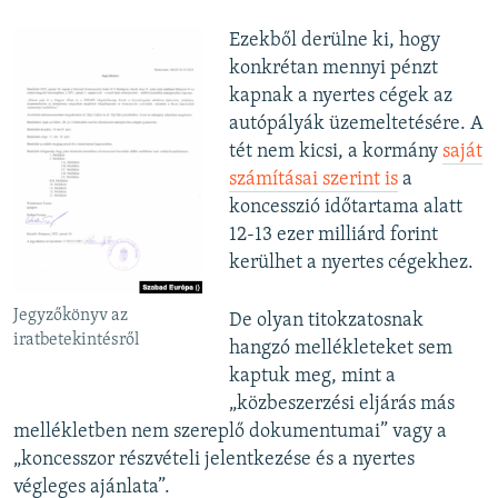
Ezekből derülne ki, hogy
konkrétan mennyi pénzt
kapnak a nyertes cégek az
autópályák üzemeltetésére. A
tét nem kicsi, a kormány
saját
számításai szerint is
a
koncesszió időtartama alatt
12-13 ezer milliárd forint
kerülhet a nyertes cégekhez.
Jegyzőkönyv az
De olyan titokzatosnak
iratbetekintésről
hangzó mellékleteket sem
kaptuk meg, mint a
„közbeszerzési eljárás más
mellékletben nem szereplő dokumentumai” vagy a
„koncesszor részvételi jelentkezése és a nyertes
végleges ajánlata”.