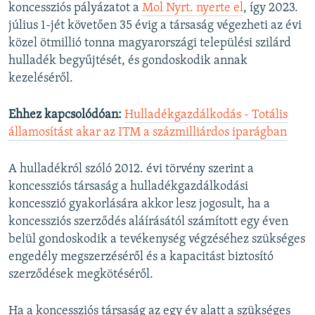
koncessziós pályázatot a
Mol Nyrt. nyerte el
, így 2023.
július 1-jét követően 35 évig a társaság végezheti az évi
közel ötmillió tonna magyarországi települési szilárd
hulladék begyűjtését, és gondoskodik annak
kezeléséről.
Ehhez kapcsolódóan:
Hulladékgazdálkodás - Totális
államosítást akar az ITM a százmilliárdos iparágban
A hulladékról szóló 2012. évi törvény szerint a
koncessziós társaság a hulladékgazdálkodási
koncesszió gyakorlására akkor lesz jogosult, ha a
koncessziós szerződés aláírásától számított egy éven
belül gondoskodik a tevékenység végzéséhez szükséges
engedély megszerzéséről és a kapacitást biztosító
szerződések megkötéséről.
Ha a koncessziós társaság az egy év alatt a szükséges