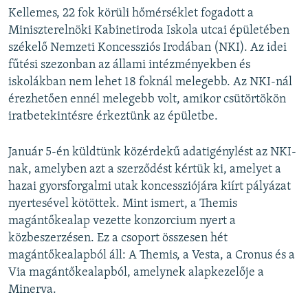
Kellemes, 22 fok körüli hőmérséklet fogadott a
Miniszterelnöki Kabinetiroda Iskola utcai épületében
székelő Nemzeti Koncessziós Irodában (NKI). Az idei
fűtési szezonban az állami intézményekben és
iskolákban nem lehet 18 foknál melegebb. Az NKI-nál
érezhetően ennél melegebb volt, amikor csütörtökön
iratbetekintésre érkeztünk az épületbe.
Január 5-én küldtünk közérdekű adatigénylést az NKI-
nak, amelyben azt a szerződést kértük ki, amelyet a
hazai gyorsforgalmi utak koncessziójára kiírt pályázat
nyertesével kötöttek. Mint ismert, a Themis
magántőkealap vezette konzorcium nyert a
közbeszerzésen. Ez a csoport összesen hét
magántőkealapból áll: A Themis, a Vesta, a Cronus és a
Via magántőkealapból, amelynek alapkezelője a
Minerva.