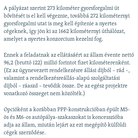
A pályázat szerint 273 kilométer gyorsforgalmi út
bővítését is el kell végeznie, továbbá 272 kilométernyi
gyorsforgalmi utat is meg kell építenie a nyertes
cégeknek, így jön ki az 1662 kilométernyi úthálózat,
amelyet a nyertes konzorcium kezelni fog.
Ennek a feladatnak az ellátásáért az állam évente nettó
96,2 (bruttó 122) millió forintot fizet kilométerenként.
(Ez az úgynevezett rendelkezésre állási díjból – rád –,
valamint a rendelkezésreállás-alapú szolgáltatási
díjból – ráaszd – tevődik össze. De az egész projektre
vonatkozó összeget nem közölték.)
Opcióként a korábban PPP-konstrukcióban épült M5-
ös és M6-os autópálya-szakaszokat is koncesszióba
adja az állam, miután lejárt az ezt megépítő külföldi
cégek szerződése.