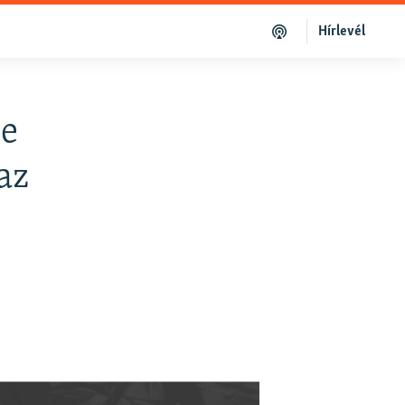
Hírlevél
be
az