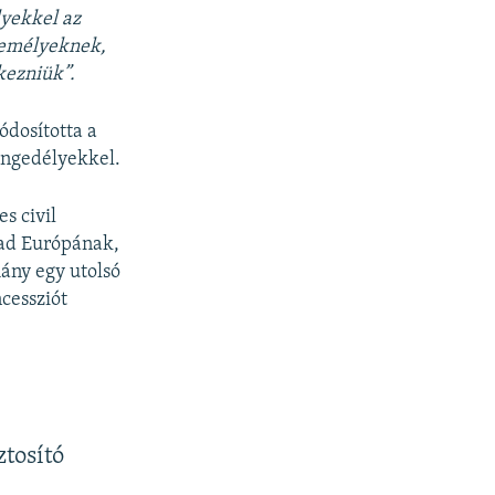
lyekkel az
személyeknek,
kezniük”.
ódosította a
 engedélyekkel.
s civil
bad Európának,
ány egy utolsó
cessziót
ztosító