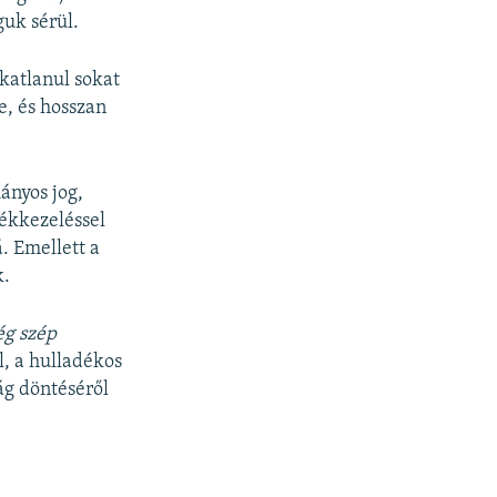
guk sérül.
katlanul sokat
e, és hosszan
ányos jog,
dékkezeléssel
. Emellett a
k.
ég szép
, a hulladékos
ág döntéséről