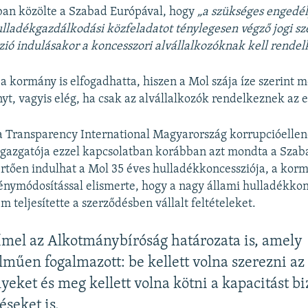
ban közölte a Szabad Európával, hogy
„a szükséges engedé
ulladékgazdálkodási közfeladatot ténylegesen végző jogi 
zió indulásakor a koncesszori alvállalkozóknak kell rendel
 a kormány is elfogadhatta, hiszen a Mol szája íze szerint m
yt, vagyis elég, ha csak az alvállalkozók rendelkeznek az
 a Transparency International Magyarország korrupcióellene
 igazgatója ezzel kapcsolatban korábban azt mondta a Sza
rtően indulhat a Mol 35 éves hulladékkoncessziója, a korm
vénymódosítással elismerte, hogy a nagy állami hulladékkon
 teljesítette a szerződésben vállalt feltételeket.
ímel az Alkotmánybíróság határozata is, amely
lműen fogalmazott: be kellett volna szerezni az
yeket és meg kellett volna kötni a kapacitást bi
éseket is.