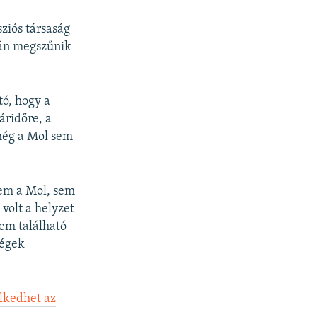
ziós társaság
ján megszűnik
tó, hogy a
áridőre, a
még a Mol sem
em a Mol, sem
volt a helyzet
em található
cégek
lkedhet az