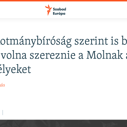
otmánybíróság szerint is 
FELIRATKOZÁS
t volna szereznie a Molnak 
lyeket
Apple Podcasts
más
Spotify
Feliratkozás