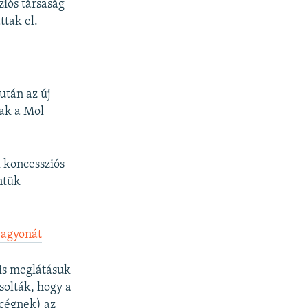
ziós társaság
ttak el.
után az új
sak a Mol
l koncessziós
ntük
vagyonát
yis meglátásuk
solták, hogy a
 cégnek) az