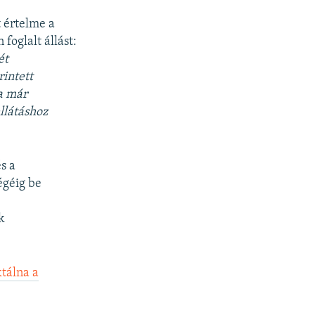
 értelme a
oglalt állást:
ét
rintett
a már
llátáshoz
s a
égéig be
k
tálna a