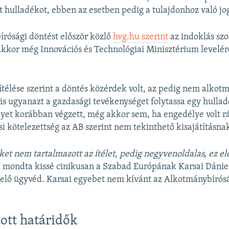
tt hulladékot, ebben az esetben pedig a tulajdonhoz való jo
rósági döntést először közlő
hvg.hu szerint
az indoklás szo
akkor még Innovációs és Technológiai Minisztérium levelér
ítélése szerint a döntés közérdek volt, az pedig nem alkotm
is ugyanazt a gazdasági tevékenységet folytassa egy hulla
lyet korábban végzett, még akkor sem, ha engedélye volt rá
i kötelezettség az AB szerint nem tekinthető kisajátításna
et nem tartalmazott az ítélet, pedig negyvenoldalas, ez el
 mondta kissé cinikusan a Szabad Európának Karsai Dániel
elő ügyvéd. Karsai egyebet nem kívánt az Alkotmánybírós
ott határidők