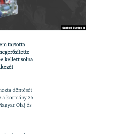
em tartotta
megerősítette
e kellett volna
lkozói
hozta döntését
y a kormány 35
Magyar Olaj és