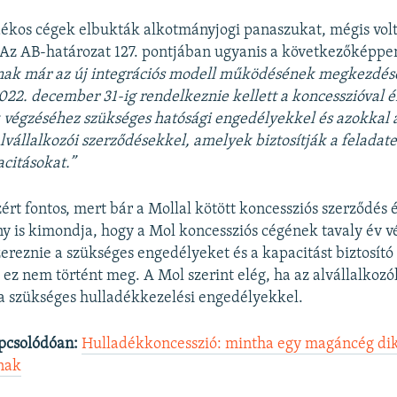
ékos cégek elbukták alkotmányjogi panaszukat, mégis volt
z AB-határozat 127. pontjában ugyanis a következőképpen f
nak már az új integrációs modell működésének megkezdés
22. december 31-ig rendelkeznie kellett a koncesszióval é
 végzéséhez szükséges hatósági engedélyekkel és azokkal 
lvállalkozói szerződésekkel, amelyek biztosítják a feladate
citásokat.”
ért fontos, mert bár a Mollal kötött koncessziós szerződés é
y is kimondja, hogy a Mol koncessziós cégének tavaly év v
zereznie a szükséges engedélyeket és a kapacitást biztosító
 ez nem történt meg. A Mol szerint elég, ha az alvállalkozó
a szükséges hulladékkezelési engedélyekkel.
pcsolódóan:
Hulladékkoncesszió: mintha egy magáncég dik
nak