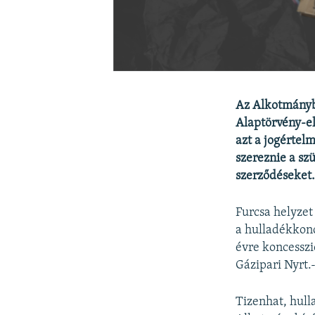
Az Alkotmánybí
Alaptörvény-el
azt a jogértel
szereznie a sz
szerződéseket
Furcsa helyzet
a hulladékkon
évre koncesszi
Gázipari Nyrt.
Tizenhat, hull