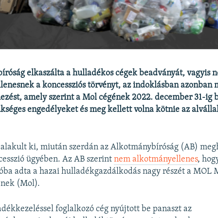
róság elkaszálta a hulladékos cégek beadványát, vagyis n
lenesnek a koncessziós törvényt, az indoklásban azonban 
mezést, amely szerint a Mol cégének 2022. december 31-ig b
ükséges engedélyeket és meg kellett volna kötnie az alválla
.
 alakult ki, miután szerdán az Alkotmánybíróság (AB) meg
cesszió ügyében. Az AB szerint
nem alkotmányellenes
, hog
óba adta a hazai hulladékgazdálkodás nagy részét a MOL 
-nek (Mol).
adékkezeléssel foglalkozó cég nyújtott be panaszt az