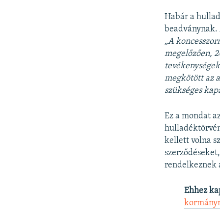
Habár a hullad
beadványnak. A
„A koncesszor
megelőzően, 20
tevékenységek
megkötött az a
szükséges kapa
Ez a mondat az
hulladéktörvén
kellett volna s
szerződéseket,
rendelkeznek 
Ehhez ka
kormány