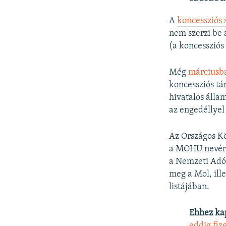
A
koncessziós 
nem szerzi be 
(a koncessziós 
Még
márciusba
koncessziós tá
hivatalos áll
az engedéllyel
Az Országos K
a MOHU nevére 
a Nemzeti Adó-
meg a Mol, ill
listájában.
Ehhez ka
eddig fize