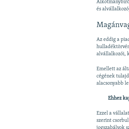
Alkotmánybírós
és alvállalkozó
Magánvag
Az eddig a pia
hulladéktörvén
alvállalkozói,
Emellett az ál
cégének tulajd
alacsonyabb les
Ehhez ka
Ezzel a vállal
szerint csorbu
jogszabályok s