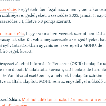
szerződés
is egyértelműen fogalmaz: amennyiben a koncess
a szükséges engedélyeket, a szerződés 2023. január 1. nap
szerződés 5.1, illetve 5.3 pontja szerint).
n írtunk róla
, hogy szakmai szervezetek szerint nem látha
rsaságnak sikerült volna megszereznie az engedélyeket hat
ami nyilvántartásokban ugyanis nem szerepelt a MOHU, de 
 bíró cégek között.
örnyezetvédelmi Információs Rendszer (OKIR) honlapján s
nem dobott ki találatot a kormányzati honlap, de hasonló 
 és Vámhivatal esetében is, amelynek honlapján szintén n
etve az általa alapított MOHU sem az engedéllyel működő 
pcsolódóan:
Mol-hulladékkoncesszió: háromszorosára eme
tett díj összege