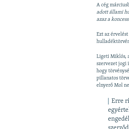
A cég március
adott állami h
azaz a koncess
Ezt az érvelést
hulladéktörvén
Ligeti Miklós,
szervezet jogi
hogy törvénysé
pillanatos tör
elnyerő Mol nem
Erre r
egyérte
engedél
szerződ