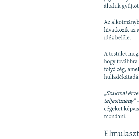
általuk gyűjtö
Az alkotmánybí
hivatkozik az 
idéz belőle.
A testület meg
hogy továbbra 
folyó cég, ame
hulladékátadás
„Szakmai érvek
teljesítmény”
–
cégeket képvis
mondani.
Elmulaszt