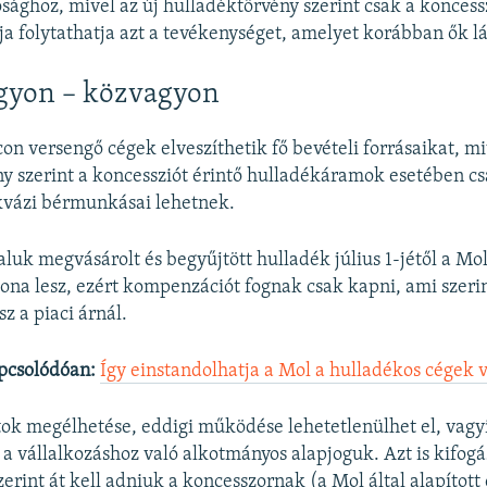
ághoz, mivel az új hulladéktörvény szerint csak a koncess
ja folytathatja azt a tevékenységet, amelyet korábban ők lá
yon – közvagyon
con versengő cégek elveszíthetik fő bevételi forrásaikat, mi
y szerint a koncessziót érintő hulladékáramok esetében c
 kvázi bérmunkásai lehetnek.
taluk megvásárolt és begyűjtött hulladék július 1-jétől a Mo
ona lesz, ezért kompenzációt fognak csak kapni, ami szeri
z a piaci árnál.
pcsolódóan:
Így einstandolhatja a Mol a hulladékos cégek 
atok megélhetése, eddigi működése lehetetlenülhet el, vag
l a vállalkozáshoz való alkotmányos alapjoguk. Azt is kifogá
zerint át kell adniuk a koncesszornak (a Mol által alapított