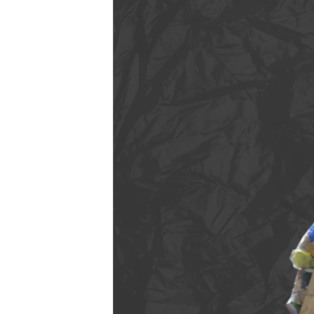
EURÓPAI UNIÓ
VILÁG
KLÍMAVÁLTOZÁS
A MÚLT TANULSÁGAI