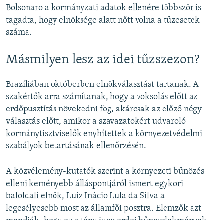
Bolsonaro a kormányzati adatok ellenére többször is
tagadta, hogy elnöksége alatt nőtt volna a tűzesetek
száma.
Másmilyen lesz az idei tűzszezon?
Brazíliában októberben elnökválasztást tartanak. A
szakértők arra számítanak, hogy a voksolás előtt az
erdőpusztítás növekedni fog, akárcsak az előző négy
választás előtt, amikor a szavazatokért udvaroló
kormánytisztviselők enyhítettek a környezetvédelmi
szabályok betartásának ellenőrzésén.
A közvélemény-kutatók szerint a környezeti bűnözés
elleni keményebb álláspontjáról ismert egykori
baloldali elnök, Luiz Inácio Lula da Silva a
legesélyesebb most az államfői posztra. Elemzők azt