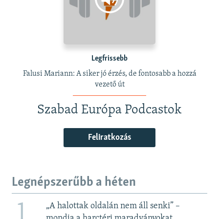
Legfrissebb
Falusi Mariann: A siker jó érzés, de fontosabb a hozzá
vezető út
Szabad Európa Podcastok
Feliratkozás
Legnépszerűbb a héten
1
„A halottak oldalán nem áll senki” –
mondja a harctéri maradványokat