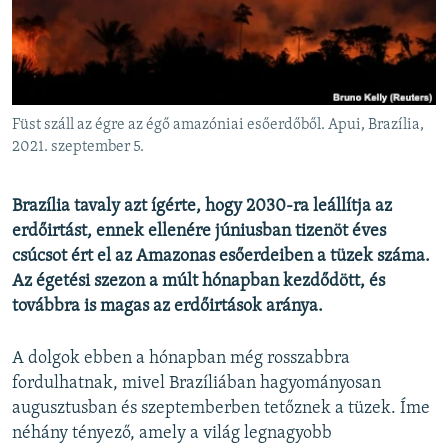
EURÓPAI UNIÓ
VILÁG
KLÍMAVÁLTOZÁS
A MÚLT TANULSÁGAI
Füst száll az égre az égő amazóniai esőerdőből. Apui, Brazília,
2021. szeptember 5.
KÖVESSEN MINKET!
Brazília tavaly azt ígérte, hogy 2030-ra leállítja az
erdőirtást, ennek ellenére júniusban tizenöt éves
csúcsot ért el az Amazonas esőerdeiben a tüzek száma.
Valamennyi RFE/RL weboldal
Az égetési szezon a múlt hónapban kezdődött, és
továbbra is magas az erdőirtások aránya.
A dolgok ebben a hónapban még rosszabbra
fordulhatnak, mivel Brazíliában hagyományosan
augusztusban és szeptemberben tetőznek a tüzek. Íme
néhány tényező, amely a világ legnagyobb