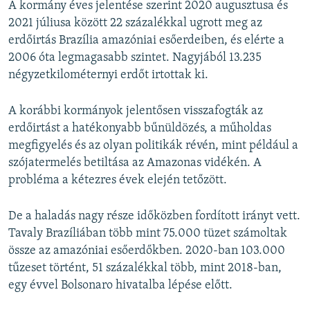
A kormány éves jelentése szerint 2020 augusztusa és
2021 júliusa között 22 százalékkal ugrott meg az
erdőirtás Brazília amazóniai esőerdeiben, és elérte a
2006 óta legmagasabb szintet. Nagyjából 13.235
négyzetkilométernyi erdőt irtottak ki.
A korábbi kormányok jelentősen visszafogták az
erdőirtást a hatékonyabb bűnüldözés, a műholdas
megfigyelés és az olyan politikák révén, mint például a
szójatermelés betiltása az Amazonas vidékén. A
probléma a kétezres évek elején tetőzött.
De a haladás nagy része időközben fordított irányt vett.
Tavaly Brazíliában több mint 75.000 tüzet számoltak
össze az amazóniai esőerdőkben. 2020-ban 103.000
tűzeset történt, 51 százalékkal több, mint 2018-ban,
egy évvel Bolsonaro hivatalba lépése előtt.