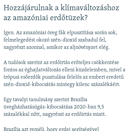
Hozzájárulnak a klímaváltozáshoz
az amazóniai erdőtüzek?
Igen. Az amazóniai öreg fák elpusztítása során sok,
felmelegedést okozó szén-dioxid szabadul fel,
nagyrészt azonnal, amikor az aljnövényzet elég.
A tudósok szerint az erdőirtás erőteljes csökkentése
fontos az éghajlatváltozás elleni küzdelemben, mivel a
trópusi esőerdők pusztulása felelős az emberi eredetű
szén-dioxid-kibocsátás mintegy kilenc százalékáért.
Egy tavalyi tanulmány szerint Brazília
üvegházhatásúgáz-kibocsátása 2020-ban 9,5
százalékkal nőtt, nagyrészt az erdőirtás miatt.
Brazília azt reméli, hogy erdei segítségével