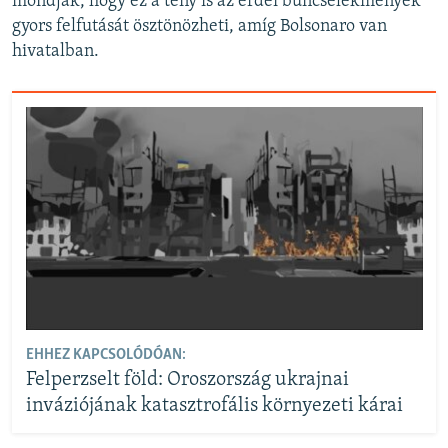
mondják, hogy ez a tény is az erdei bűncselekmények
gyors felfutását ösztönözheti, amíg Bolsonaro van
hivatalban.
EHHEZ KAPCSOLÓDÓAN:
Felperzselt föld: Oroszország ukrajnai
inváziójának katasztrofális környezeti kárai