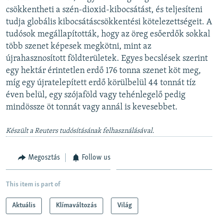
csökkentheti a szén-dioxid-kibocsátást, és teljesíteni
tudja globális kibocsátáscsökkentési kötelezettségeit. A
tudósok megállapították, hogy az öreg esőerdők sokkal
több szenet képesek megkötni, mint az
újrahasznosított földterületek. Egyes becslések szerint
egy hektár érintetlen erdő 176 tonna szenet köt meg,
míg egy újratelepített erdő körülbelül 44 tonnát tíz
éven belül, egy szójaföld vagy tehénlegelő pedig
mindössze öt tonnát vagy annál is kevesebbet.
Készült a Reuters tudósításának felhasználásával.
Megosztás
Follow us
This item is part of
Aktuális
Klímaváltozás
Világ