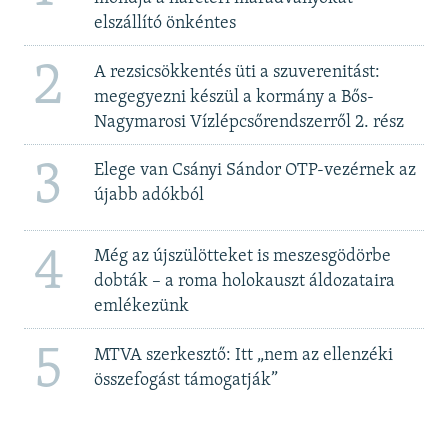
elszállító önkéntes
2
A rezsicsökkentés üti a szuverenitást:
megegyezni készül a kormány a Bős-
Nagymarosi Vízlépcsőrendszerről 2. rész
3
Elege van Csányi Sándor OTP-vezérnek az
újabb adókból
4
Még az újszülötteket is meszesgödörbe
dobták – a roma holokauszt áldozataira
emlékezünk
5
MTVA szerkesztő: Itt „nem az ellenzéki
összefogást támogatják”