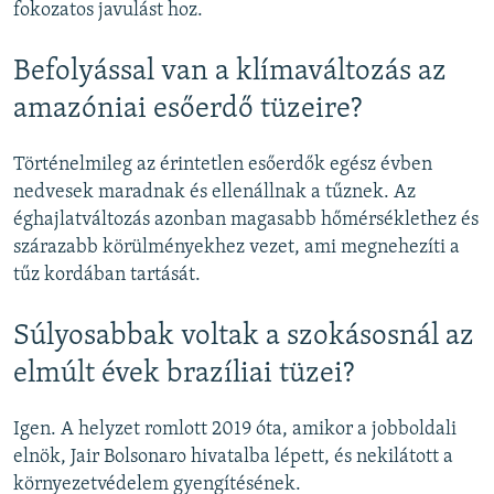
fokozatos javulást hoz.
Befolyással van a klímaváltozás az
amazóniai esőerdő tüzeire?
Történelmileg az érintetlen esőerdők egész évben
nedvesek maradnak és ellenállnak a tűznek. Az
éghajlatváltozás azonban magasabb hőmérséklethez és
szárazabb körülményekhez vezet, ami megnehezíti a
tűz kordában tartását.
Súlyosabbak voltak a szokásosnál az
elmúlt évek brazíliai tüzei?
Igen. A helyzet romlott 2019 óta, amikor a jobboldali
elnök, Jair Bolsonaro hivatalba lépett, és nekilátott a
környezetvédelem gyengítésének.