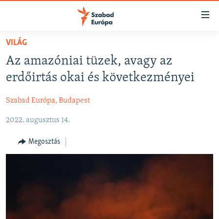
Akadálymentes
mód
Ugrás
VILÁG
a
NAPIRENDEN
Az amazóniai tüzek, avagy az
fő
AKTUÁLIS
oldalra
erdőirtás okai és következményei
FELIRATKOZÁS
PODCASTOK
Ugrás
a
Szabad Európa, Budapest
VIDEÓK
tartalomjegyzékre
Spotify
2022. augusztus 14.
ELEMZŐ
Ugrás
a
NER15
Megosztás
Feliratkozás
keresésre
SZABADON
TÁRSADALOM
DEMOKRÁCIA
A PÉNZ NYOMÁBAN