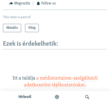
Megosztás
Follow us
This item is part of
Aktuális
Világ
Ezek is érdekelhetik:
Itt a találja
a médiatartalom-szolgáltatói
adatkezelési tájékoztatónkat
.
Hírlevél
Legfrissebb podcastunk: