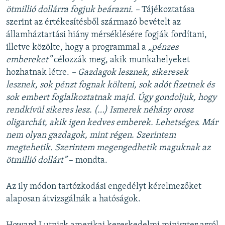
ötmillió dollárra fogjuk beárazni. –
Tájékoztatása
szerint az értékesítésből származó bevételt az
államháztartási hiány mérséklésére fogják fordítani,
illetve közölte, hogy a programmal a
„pénzes
embereket”
célozzák meg, akik munkahelyeket
hozhatnak létre.
– Gazdagok lesznek, sikeresek
lesznek, sok pénzt fognak költeni, sok adót fizetnek és
sok embert foglalkoztatnak majd. Úgy gondoljuk, hogy
rendkívül sikeres lesz. (…)
Ismerek néhány orosz
oligarchát, akik igen kedves emberek. Lehetséges. Már
nem olyan gazdagok, mint régen. Szerintem
megtehetik. Szerintem megengedhetik maguknak az
ötmillió dollárt”
– mondta.
Az ily módon tartózkodási engedélyt kérelmezőket
alaposan átvizsgálnák a hatóságok.