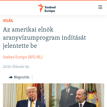
Akadálymentes
mód
Ugrás
VILÁG
a
NAPIRENDEN
Az amerikai elnök
fő
AKTUÁLIS
oldalra
aranyvízumprogram indítását
FELIRATKOZÁS
PODCASTOK
Ugrás
jelentette be
a
VIDEÓK
tartalomjegyzékre
Szabad Európa (RFE/RL)
Spotify
ELEMZŐ
Ugrás
a
2025. február 26.
NER15
Feliratkozás
keresésre
SZABADON
Megosztás
TÁRSADALOM
DEMOKRÁCIA
A PÉNZ NYOMÁBAN