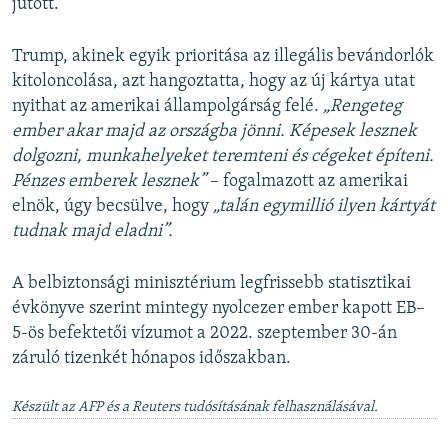
jutott.
Trump, akinek egyik prioritása az illegális bevándorlók
kitoloncolása, azt hangoztatta, hogy az új kártya utat
nyithat az amerikai állampolgárság felé.
„Rengeteg
ember akar majd az országba jönni. Képesek lesznek
dolgozni, munkahelyeket teremteni és cégeket építeni.
Pénzes emberek lesznek”
– fogalmazott az amerikai
elnök, úgy becsülve, hogy
„talán egymillió ilyen kártyát
tudnak majd eladni”.
A belbiztonsági minisztérium legfrissebb statisztikai
évkönyve szerint mintegy nyolcezer ember kapott EB–
5-ös befektetői vízumot a 2022. szeptember 30-án
záruló tizenkét hónapos időszakban.
Készült az AFP és a Reuters tudósításának felhasználásával.