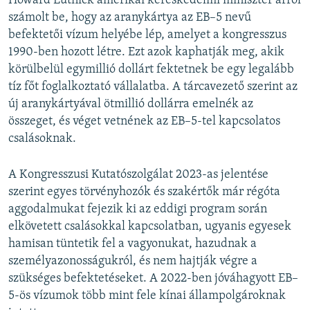
Howard Lutnick amerikai kereskedelmi miniszter arról
számolt be, hogy az aranykártya az EB–5 nevű
befektetői vízum helyébe lép, amelyet a kongresszus
1990-ben hozott létre. Ezt azok kaphatják meg, akik
körülbelül egymillió dollárt fektetnek be egy legalább
tíz főt foglalkoztató vállalatba. A tárcavezető szerint az
új aranykártyával ötmillió dollárra emelnék az
összeget, és véget vetnének az EB–5-tel kapcsolatos
csalásoknak.
A Kongresszusi Kutatószolgálat 2023-as jelentése
szerint egyes törvényhozók és szakértők már régóta
aggodalmukat fejezik ki az eddigi program során
elkövetett csalásokkal kapcsolatban, ugyanis egyesek
hamisan tüntetik fel a vagyonukat, hazudnak a
személyazonosságukról, és nem hajtják végre a
szükséges befektetéseket. A 2022-ben jóváhagyott EB–
5-ös vízumok több mint fele kínai állampolgároknak