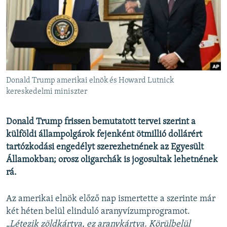
EURÓPAI UNIÓ
VILÁG
KLÍMAVÁLTOZÁS
A MÚLT TANULSÁGAI
Donald Trump amerikai elnök és Howard Lutnick
KÖVESSEN MINKET!
kereskedelmi miniszter
Donald Trump frissen bemutatott tervei szerint a
külföldi állampolgárok fejenként ötmillió dollárért
Valamennyi RFE/RL weboldal
tartózkodási engedélyt szerezhetnének az Egyesült
Államokban; orosz oligarchák is jogosultak lehetnének
rá.
Az amerikai elnök előző nap ismertette a szerinte már
két héten belül elinduló aranyvízumprogramot.
„Létezik zöldkártya, ez aranykártya. Körülbelül