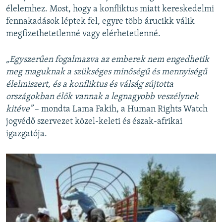
élelemhez. Most, hogy a konfliktus miatt kereskedelmi
fennakadások léptek fel, egyre több árucikk válik
megfizethetetlenné vagy elérhetetlenné.
„Egyszerűen fogalmazva az emberek nem engedhetik
meg maguknak a szükséges minőségű és mennyiségű
élelmiszert, és a konfliktus és válság sújtotta
országokban élők vannak a legnagyobb veszélynek
kitéve”
– mondta Lama Fakih, a Human Rights Watch
jogvédő szervezet közel-keleti és észak-afrikai
igazgatója.