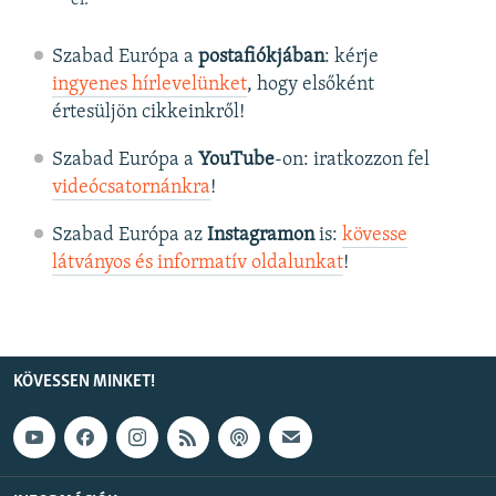
Szabad Európa a
postafiókjában
: kérje
ingyenes hírlevelünket
, hogy elsőként
értesüljön cikkeinkről!
Szabad Európa a
YouTube
-on: iratkozzon fel
videócsatornánkra
!
Szabad Európa az
Instagramon
is:
kövesse
látványos és informatív oldalunkat
! ​
KÖVESSEN MINKET!