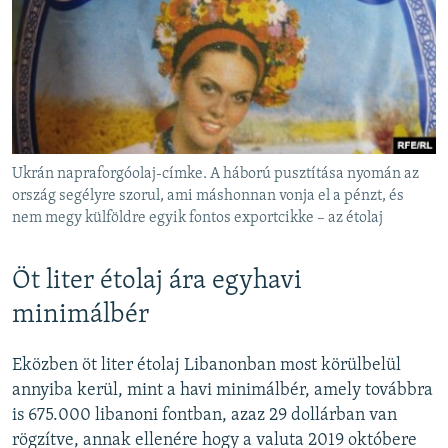
Ukrán napraforgóolaj-címke. A háború pusztítása nyomán az
ország segélyre szorul, ami máshonnan vonja el a pénzt, és
nem megy külföldre egyik fontos exportcikke – az étolaj
Öt liter étolaj ára egyhavi
minimálbér
Eközben öt liter étolaj Libanonban most körülbelül
annyiba kerül, mint a havi minimálbér, amely továbbra
is 675.000 libanoni fontban, azaz 29 dollárban van
rögzítve, annak ellenére hogy a valuta 2019 októbere