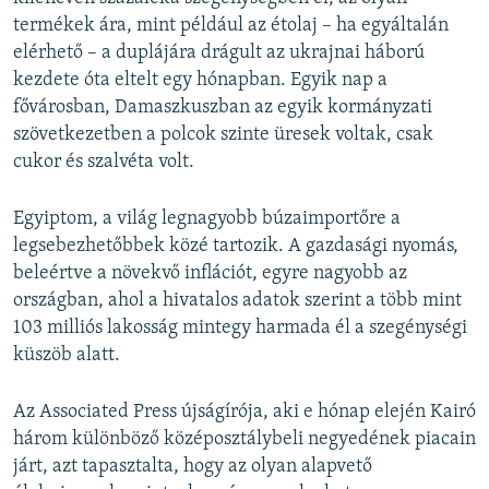
termékek ára, mint például az étolaj – ha egyáltalán
elérhető – a duplájára drágult az ukrajnai háború
kezdete óta eltelt egy hónapban. Egyik nap a
fővárosban, Damaszkuszban az egyik kormányzati
szövetkezetben a polcok szinte üresek voltak, csak
cukor és szalvéta volt.
Egyiptom, a világ legnagyobb búzaimportőre a
legsebezhetőbbek közé tartozik. A gazdasági nyomás,
beleértve a növekvő inflációt, egyre nagyobb az
országban, ahol a hivatalos adatok szerint a több mint
103 milliós lakosság mintegy harmada él a szegénységi
küszöb alatt.
Az Associated Press újságírója, aki e hónap elején Kairó
három különböző középosztálybeli negyedének piacain
járt, azt tapasztalta, hogy az olyan alapvető