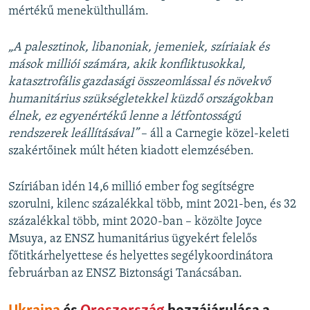
mértékű menekülthullám.
„A palesztinok, libanoniak, jemeniek, szíriaiak és
mások milliói számára, akik konfliktusokkal,
katasztrofális gazdasági összeomlással és növekvő
humanitárius szükségletekkel küzdő országokban
élnek, ez egyenértékű lenne a létfontosságú
rendszerek leállításával”
– áll a Carnegie közel-keleti
szakértőinek múlt héten kiadott elemzésében.
Szíriában idén 14,6 millió ember fog segítségre
szorulni, kilenc százalékkal több, mint 2021-ben, és 32
százalékkal több, mint 2020-ban – közölte Joyce
Msuya, az ENSZ humanitárius ügyekért felelős
főtitkárhelyettese és helyettes segélykoordinátora
februárban az ENSZ Biztonsági Tanácsában.