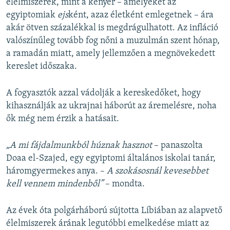
élelmiszerek, mint a kenyér – amelyeket az
egyiptomiak
ejs
ként, azaz életként emlegetnek – ára
akár ötven százalékkal is megdrágulhatott. Az infláció
valószínűleg tovább fog nőni a muzulmán szent hónap,
a ramadán miatt, amely jellemzően a megnövekedett
kereslet időszaka.
A fogyasztók azzal vádolják a kereskedőket, hogy
kihasználják az ukrajnai háborút az áremelésre, noha
ők még nem érzik a hatásait.
„A mi fájdalmunkból húznak hasznot
– panaszolta
Doaa el-Szajed, egy egyiptomi általános iskolai tanár,
háromgyermekes anya. –
A szokásosnál kevesebbet
kell vennem mindenből”
– mondta.
Az évek óta polgárháború sújtotta Líbiában az alapvető
élelmiszerek árának legutóbbi emelkedése miatt az