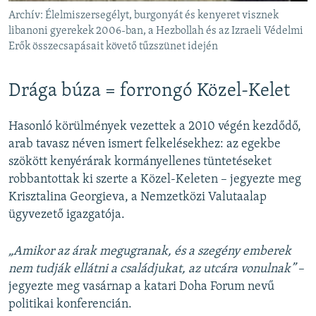
Archív: Élelmiszersegélyt, burgonyát és kenyeret visznek
libanoni gyerekek 2006-ban, a Hezbollah és az Izraeli Védelmi
Erők összecsapásait követő tűzszünet idején
Drága búza = forrongó Közel-Kelet
Hasonló körülmények vezettek a 2010 végén kezdődő,
arab tavasz néven ismert felkelésekhez: az egekbe
szökött kenyérárak kormányellenes tüntetéseket
robbantottak ki szerte a Közel-Keleten – jegyezte meg
Krisztalina Georgieva, a Nemzetközi Valutaalap
ügyvezető igazgatója.
„Amikor az árak megugranak, és a szegény emberek
nem tudják ellátni a családjukat, az utcára vonulnak”
–
jegyezte meg vasárnap a katari Doha Forum nevű
politikai konferencián.