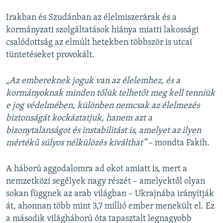
Irakban és Szudánban az élelmiszerárak és a
kormányzati szolgáltatások hiánya miatti lakossági
csalódottság az elmúlt hetekben többször is utcai
tüntetéseket provokált.
„Az embereknek joguk van az élelemhez, és a
kormányoknak minden tőlük telhetőt meg kell tenniük
e jog védelmében, különben nemcsak az élelmezés
biztonságát kockáztatjuk, hanem azt a
bizonytalanságot és instabilitást is, amelyet az ilyen
mértékű súlyos nélkülözés kiválthat”
– mondta Fakih.
A háború aggodalomra ad okot amiatt is, mert a
nemzetközi segélyek nagy részét – amelyektől olyan
sokan függnek az arab világban – Ukrajnába irányítják
át, ahonnan több mint 3,7 millió ember menekült el. Ez
a második világháború óta tapasztalt legnagyobb