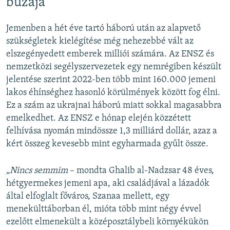
búzája
Jemenben a hét éve tartó háború után az alapvető
szükségletek kielégítése még nehezebbé vált az
elszegényedett emberek milliói számára. Az ENSZ és
nemzetközi segélyszervezetek egy nemrégiben készült
jelentése szerint 2022-ben több mint 160.000 jemeni
lakos éhínséghez hasonló körülmények között fog élni.
Ez a szám az ukrajnai háború miatt sokkal magasabbra
emelkedhet. Az ENSZ e hónap elején közzétett
felhívása nyomán mindössze 1,3 milliárd dollár, azaz a
kért összeg kevesebb mint egyharmada gyűlt össze.
„Nincs semmim
– mondta Ghalib al-Nadzsar 48 éves,
hétgyermekes jemeni apa, aki családjával a lázadók
által elfoglalt főváros, Szanaa mellett, egy
menekülttáborban él, mióta több mint négy évvel
ezelőtt elmenekült a középosztálybeli környékükön