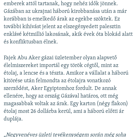
emberek attól tartanak, hogy nehéz idők jönnek.
Gázában az ukrajnai háború kirobbanása után a már
korábban is emelkedő árak az egekbe szöktek. Ez
további kihívást jelent az elszegényedett palesztin
enklávé kétmillió lakosának, akik évek óta blokád alatt
és konfliktusban élnek.
Fajek Abu Aker gázai üzletember olyan alapvető
élelmiszereket importál egy török cégtől, mint az
étolaj, a lencse és a tészta. Amikor a vállalat a háború
kitörése után felmondta az étolajra vonatkozó
szerződést, Aker Egyiptomhoz fordult. De annak
ellenére, hogy az ország Gázával határos, ott még
magasabbak voltak az árak. Egy karton (négy flakon)
étolaj most 26 dollárba kerül, ami a háború előtti ár
duplája.
„Negyvenéves üzleti tevékenységem során még soha