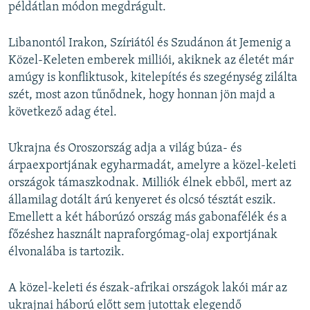
példátlan módon megdrágult.
Libanontól Irakon, Szíriától és Szudánon át Jemenig a
Közel-Keleten emberek milliói, akiknek az életét már
amúgy is konfliktusok, kitelepítés és szegénység zilálta
szét, most azon tűnődnek, hogy honnan jön majd a
következő adag étel.
Ukrajna és Oroszország adja a világ búza- és
árpaexportjának egyharmadát, amelyre a közel-keleti
országok támaszkodnak. Milliók élnek ebből, mert az
államilag dotált árú kenyeret és olcsó tésztát eszik.
Emellett a két háborúzó ország más gabonafélék és a
főzéshez használt napraforgómag-olaj exportjának
élvonalába is tartozik.
A közel-keleti és észak-afrikai országok lakói már az
ukrajnai háború előtt sem jutottak elegendő