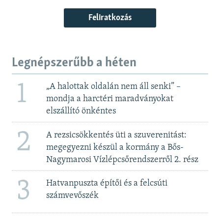
Feliratkozás
Legnépszerűbb a héten
1
„A halottak oldalán nem áll senki” –
mondja a harctéri maradványokat
elszállító önkéntes
2
A rezsicsökkentés üti a szuverenitást:
megegyezni készül a kormány a Bős-
Nagymarosi Vízlépcsőrendszerről 2. rész
3
Hatvanpuszta építői és a felcsúti
számvevőszék