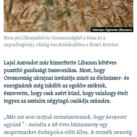
EURÓPAI UNIÓ
VILÁG
KLÍMAVÁLTOZÁS
A MÚLT TANULSÁGAI
Nem jön Ukrajnából és Oroszországból a búza és a
napraforgóolaj, válság van kialakulóban a Közel-Keleten
KÖVESSEN MINKET!
Lajal Aszvadot már kimerítette Libanon kétéves
pusztító gazdasági összeomlása. Most, hogy
Oroszország ukrajnai inváziója miatt az élelmiszer- és
Valamennyi RFE/RL weboldal
energiaárak még inkább az egekbe szöktek,
észrevette, hogy csak azért küzd, hogy valahogy ételt
tegyen az asztalra négytagú családja számára.
„Már azt sem tartjuk természetesnek, hogy kenyeret
együnk”
– mondta a 48 éves háziasszony egy
szupermarket étolajpolca előtt állva. A termék nemrég