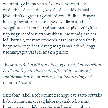
óta mintegy kilencven százalékot veszített az
értékéből. A családok, köztük Aszvadék is havi
jövedelmük egyre nagyobb részét költik a környék
közös generátoraira, amelyek az állam által
szolgáltatott áram hiányában biztosítják a világítást a
nap nagy részében otthonukban. Most még ezek is
leállhatnak, mert az emberek azzal szembesülnek,
hogy nem engedhetik meg maguknak többé, hogy
üzemanyagot vásároljanak a piacon.
„Visszatértünk a kőkorszakba, gyertyát, kétszersültet
és Picont (egy feldolgozott sajtmárka – a szerk.)
raktározunk arra az esetre, ha minden elfogyna”
–
mondta Aszvad.
Szíriában, ahol a több mint tizenegy éve tartó brutális
háború miatt az ország lakosságának több mint
kilencven százaléka szegénységben él, az olyan