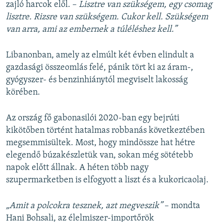
zajló harcok elől. –
Lisztre van szükségem, egy csomag
lisztre. Rizsre van szükségem. Cukor kell. Szükségem
van arra, ami az embernek a túléléshez kell.”
Libanonban, amely az elmúlt két évben elindult a
gazdasági összeomlás felé, pánik tört ki az áram-,
gyógyszer- és benzinhiánytól megviselt lakosság
körében.
Az ország fő gabonasilói 2020-ban egy bejrúti
kikötőben történt hatalmas robbanás következtében
megsemmisültek. Most, hogy mindössze hat hétre
elegendő búzakészletük van, sokan még sötétebb
napok előtt állnak. A héten több nagy
szupermarketben is elfogyott a liszt és a kukoricaolaj.
„Amit a polcokra tesznek, azt megveszik”
– mondta
Hani Bohsali, az élelmiszer-importőrök