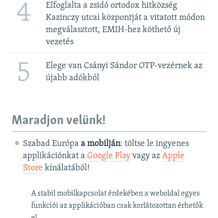
4
Elfoglalta a zsidó ortodox hitközség
Kazinczy utcai központját a vitatott módon
megválasztott, EMIH-hez köthető új
vezetés
5
Elege van Csányi Sándor OTP-vezérnek az
újabb adókból
Maradjon velünk!
Szabad Európa
a mobilján
: töltse le ingyenes
applikációnkat a
Google Play
vagy az
Apple
Store
kínálatából!
A stabil mobilkapcsolat érdekében a weboldal egyes
funkciói az applikációban csak korlátozottan érhetők
el.