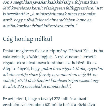
sor, a megoldási javaslat kialakításáig a folyamatban
lévő kivitelezés került részlegesen felfüggesztésre.”
Azt
is hozzátették:
„A minisztériumnak nincs tudomása
arról, hogy a fővállalkozó elmaradásban lenne az
alvállalkozókat érintő kifizetések terén.”
Cég honlap nélkül
Emiatt megkerestük az Aléíptmény-Hálózat Kft.-t is, ha
válaszolnak, közölni fogjuk. A nyilvánosan elérhető
cégadatokra hivatkozva korábban azt is közöltük az
Alépítményről, hogy
„mára üres cégnek tűnik, egyetlen
alkalmazottja sincs (tavaly novemberben még 54-en
voltak), rövid távú fizetési kötelezettségei viszont egy
év alatt 343 százalékkal emelkedtek”.
Ez azt jelenti, hogy a tavalyi 278 milliós adózott
eredménnyel szemben 621 millió forint a rövid távú