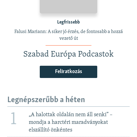
Legfrissebb
Falusi Mariann: A siker jó érzés, de fontosabb a hozzá
vezető út
Szabad Európa Podcastok
Feliratkozás
Legnépszerűbb a héten
1
„A halottak oldalán nem áll senki” –
mondja a harctéri maradványokat
elszállító önkéntes