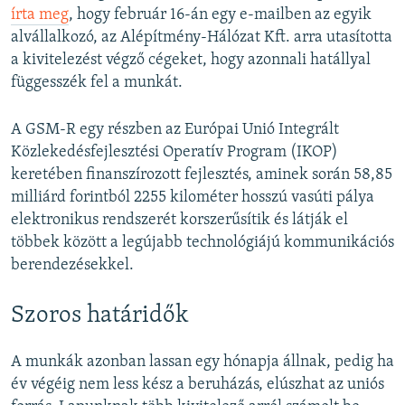
írta meg
, hogy február 16-án egy e-mailben az egyik
alvállalkozó, az Alépítmény-Hálózat Kft. arra utasította
a kivitelezést végző cégeket, hogy azonnali hatállyal
függesszék fel a munkát.
A GSM-R egy részben az Európai Unió Integrált
Közlekedésfejlesztési Operatív Program (IKOP)
keretében finanszírozott fejlesztés, aminek során 58,85
milliárd forintból 2255 kilométer hosszú vasúti pálya
elektronikus rendszerét korszerűsítik és látják el
többek között a legújabb technológiájú kommunikációs
berendezésekkel.
Szoros határidők
A munkák azonban lassan egy hónapja állnak, pedig ha
év végéig nem less kész a beruházás, elúszhat az uniós