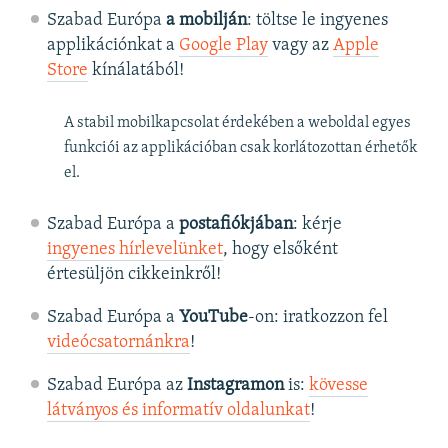
Szabad Európa
a mobilján
: töltse le ingyenes
applikációnkat a
Google Play
vagy az
Apple
Store
kínálatából!
A stabil mobilkapcsolat érdekében a weboldal egyes
funkciói az applikációban csak korlátozottan érhetők
el.
Szabad Európa a
postafiókjában
: kérje
ingyenes hírlevelünket
, hogy elsőként
értesüljön cikkeinkről!
Szabad Európa a
YouTube
-on: iratkozzon fel
videócsatornánkra
!
Szabad Európa az
Instagramon
is:
kövesse
látványos és informatív oldalunkat
! ​