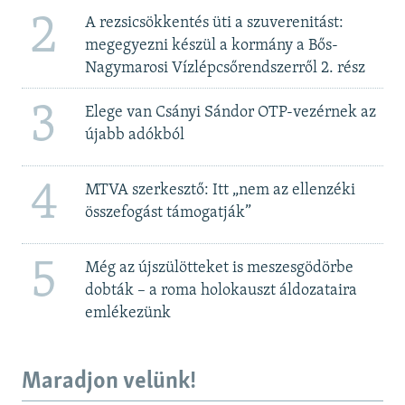
2
A rezsicsökkentés üti a szuverenitást:
megegyezni készül a kormány a Bős-
Nagymarosi Vízlépcsőrendszerről 2. rész
3
Elege van Csányi Sándor OTP-vezérnek az
újabb adókból
4
MTVA szerkesztő: Itt „nem az ellenzéki
összefogást támogatják”
5
Még az újszülötteket is meszesgödörbe
dobták – a roma holokauszt áldozataira
emlékezünk
Maradjon velünk!