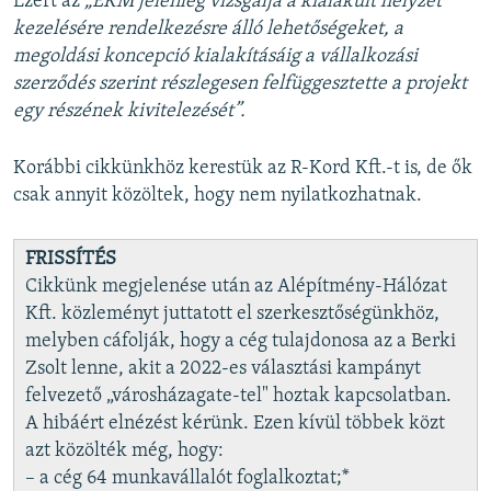
Ezért az
„ÉKM jelenleg vizsgálja a kialakult helyzet
kezelésére rendelkezésre álló lehetőségeket, a
megoldási koncepció kialakításáig a vállalkozási
szerződés szerint részlegesen felfüggesztette a projekt
egy részének kivitelezését”.
Korábbi cikkünkhöz kerestük az R-Kord Kft.-t is, de ők
csak annyit közöltek, hogy nem nyilatkozhatnak.
FRISSÍTÉS
Cikkünk megjelenése után az Alépítmény-Hálózat
Kft. közleményt juttatott el szerkesztőségünkhöz,
melyben cáfolják, hogy a cég tulajdonosa az a Berki
Zsolt lenne, akit a 2022-es választási kampányt
felvezető „városházagate-tel" hoztak kapcsolatban.
A hibáért elnézést kérünk. Ezen kívül többek közt
azt közölték még, hogy:
– a cég 64 munkavállalót foglalkoztat;*