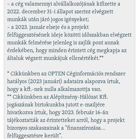
– a cég valamennyi alvállalkozójának kifizette a
2022. december 31-i állapot szerint elvégzett
munkák után járó jogos igényeket;
– a 2023. január elseje és a projekt
felfüggesztésének ideje közötti időszakban elvégzett
munkák felmérése jelenleg is zajlik pont annak
érdekében, hogy minden érintett cég megkapja az
általuk végzett munkájuk ellenértékét.**
* Cikkünkben az OPTEN Céginformációs rendszer
hatályos (2023 januári) adataira alapozva írtuk,
hogy a kft.-nek nulla alkalmazottja van.
** Cikkünkben az Alépítmény-Hálózat Kft.
jogászának birtokunkba jutott e-mailjére
hivatkozva írtuk, hogy 2023. február 16-án
tájékoztatták az érintetteket arról, hogy a projekt
bizonyos szakaszainak a "finanszírozása...
felfüggesztésre került”.