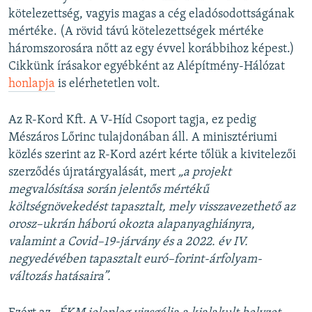
kötelezettség, vagyis magas a cég eladósodottságának
mértéke. (A rövid távú kötelezettségek mértéke
háromszorosára nőtt az egy évvel korábbihoz képest.)
Cikkünk írásakor egyébként az Alépítmény-Hálózat
honlapja
is elérhetetlen volt.
Az R-Kord Kft. A V-Híd Csoport tagja, ez pedig
Mészáros Lőrinc tulajdonában áll. A minisztériumi
közlés szerint az R-Kord azért kérte tőlük a kivitelezői
szerződés újratárgyalását, mert
„a projekt
megvalósítása során jelentős mértékű
költségnövekedést tapasztalt, mely visszavezethető az
orosz–ukrán háború okozta alapanyaghiányra,
valamint a Covid–19-járvány és a 2022. év IV.
negyedévében tapasztalt euró–forint-árfolyam-
változás hatásaira”.