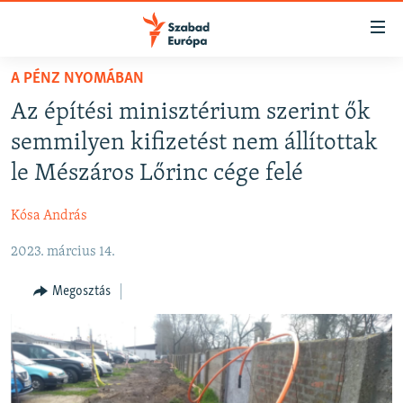
Akadálymentes
mód
Ugrás
A PÉNZ NYOMÁBAN
a
NAPIRENDEN
Az építési minisztérium szerint ők
fő
AKTUÁLIS
oldalra
semmilyen kifizetést nem állítottak
FELIRATKOZÁS
PODCASTOK
Ugrás
le Mészáros Lőrinc cége felé
a
VIDEÓK
tartalomjegyzékre
Kósa András
Spotify
ELEMZŐ
Ugrás
a
2023. március 14.
NER15
Feliratkozás
keresésre
SZABADON
Megosztás
TÁRSADALOM
DEMOKRÁCIA
A PÉNZ NYOMÁBAN