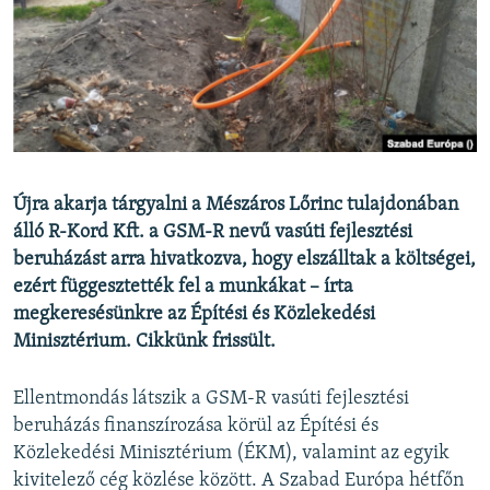
EURÓPAI UNIÓ
VILÁG
KLÍMAVÁLTOZÁS
A MÚLT TANULSÁGAI
KÖVESSEN MINKET!
Újra akarja tárgyalni a Mészáros Lőrinc tulajdonában
álló R-Kord Kft. a GSM-R nevű vasúti fejlesztési
beruházást arra hivatkozva, hogy elszálltak a költségei,
ezért függesztették fel a munkákat – írta
Valamennyi RFE/RL weboldal
megkeresésünkre az Építési és Közlekedési
Minisztérium. Cikkünk frissült.
Ellentmondás látszik a GSM-R vasúti fejlesztési
beruházás finanszírozása körül az Építési és
Közlekedési Minisztérium (ÉKM), valamint az egyik
kivitelező cég közlése között. A Szabad Európa hétfőn