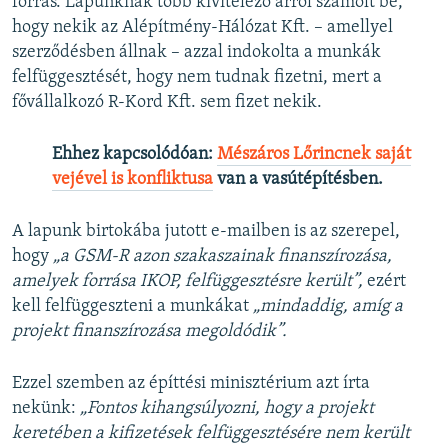
forrás. Lapunknak több kivitelező arról számolt be,
hogy nekik az Alépítmény-Hálózat Kft. – amellyel
szerződésben állnak – azzal indokolta a munkák
felfüggesztését, hogy nem tudnak fizetni, mert a
fővállalkozó R-Kord Kft. sem fizet nekik.
Ehhez kapcsolódóan:
Mészáros Lőrincnek saját
vejével is konfliktusa
van a vasútépítésben.
A lapunk birtokába jutott e-mailben is az szerepel,
hogy
„a GSM-R azon szakaszainak finanszírozása,
amelyek forrása IKOP, felfüggesztésre került”,
ezért
kell felfüggeszteni a munkákat
„mindaddig, amíg a
projekt finanszírozása megoldódik”.
Ezzel szemben az építtési minisztérium azt írta
nekünk:
„Fontos kihangsúlyozni, hogy a projekt
keretében a kifizetések felfüggesztésére nem került