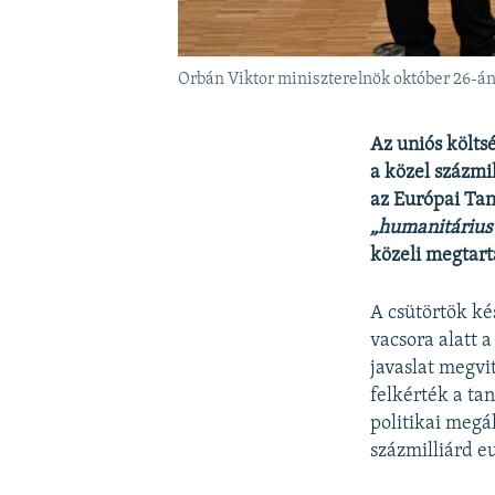
Orbán Viktor miniszterelnök október 26-án
Az uniós költsé
a közel százmil
az Európai Tan
„humanitárius
közeli megtart
A csütörtök ké
vacsora alatt 
javaslat megvi
felkérték a tan
politikai megál
százmilliárd eu