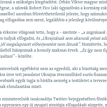
írozná a szükséges kiegészítést. Orbán Viktor magyar mini
ségese, a szlovák Robert Fico (aki úgyszólván a kormány esk
sszelbe) azonban félreérthetetlenül jelezte, hogy számukr
g elfogadása sem szent, legalábbis a jelenlegi körülménye
a érkezve világossá tette, hogy a – szerinte –
„a migránsok 
m tudjuk elfogadni, és
„Ukrajnának sem akarunk pénzt adn
jól megalapozott előterjesztést nem látunk”.
Hozzátette, h
aslatból hiányoznak a komoly szakmai érvek.
„Ez így nem fo
tasítani”
– közölte.
zterelnök egyébként nem az egyedüli, aki a bizottság sze
ára ütve tett javaslatot Ukrajna ötvenmilliárd eurós finans
vőszék egyik tagja is bírálta nemrég a testületet a terveze
ak elmulasztása miatt.
a miniszterelnök tanácsadója Twitter-bejegyzésében főnök
 egyenesen egy új nyugati stratégia elfogadását sürgette, m