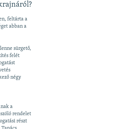
krajnáról?
n, feltárta a
éget abban a
lenne sürgető,
tés felét
ogatást
vetés
tkező négy
ának a
 szóló rendelet
ogatási részt
i Tanács