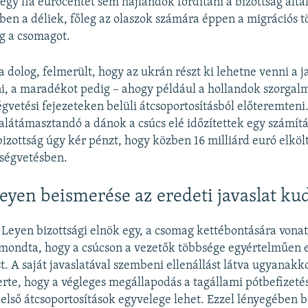
gy fia eurócentet sem hajlandók fordítani a bizottság által
ben a déliek, főleg az olaszok számára éppen a migrációs t
g a csomagot.
a dolog, felmerült, hogy az ukrán részt ki lehetne venni a j
i, a maradékot pedig – ahogy például a hollandok szorgal
égvetési fejezeteken belüli átcsoportosításból előteremteni.
alátámasztandó a dánok a csúcs elé időzítettek egy számítá
 bizottság úgy kér pénzt, hogy közben 16 milliárd euró elköl
tségvetésben.
eyen beismerése az eredeti javaslat ku
 Leyen bizottsági elnök egy, a csomag kettébontására vona
 mondta, hogy a csúcson a vezetők többsége egyértelműen el
t. A saját javaslatával szembeni ellenállást látva ugyanakk
erte, hogy a végleges megállapodás a tagállami pótbefizeté
belső átcsoportosítások egyvelege lehet. Ezzel lényegében 