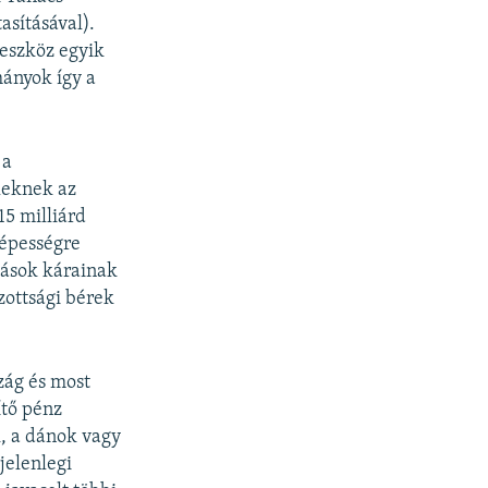
asításával).
 eszköz egyik
mányok így a
 a
eleknek az
15 milliárd
képességre
apások kárainak
zottsági bérek
zág és most
ítő pénz
k, a dánok vagy
jelenlegi