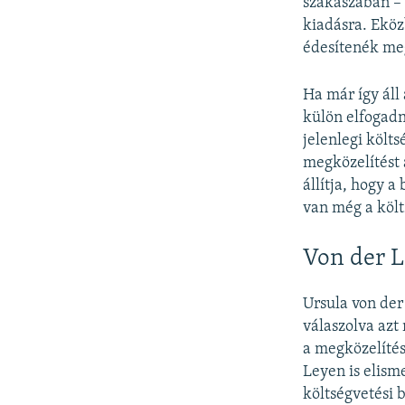
szakaszában – e
kiadásra. Eköz
édesítenék me
Ha már így áll 
külön elfogadn
jelenlegi költs
megközelítést 
állítja, hogy a
van még a köl
Von der L
Ursula von der
válaszolva azt
a megközelítés
Leyen is elism
költségvetési 