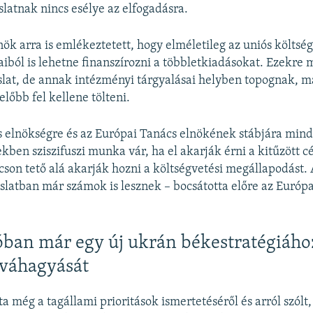
slatnak nincs esélye az elfogadásra.
nök arra is emlékeztetett, hogy elméletileg az uniós költség
aiból is lehetne finanszírozni a többletkiadásokat. Ezekre 
aslat, de annak intézményi tárgyalásai helyben topognak, m
lőbb fel kellene tölteni.
s elnökségre és az Európai Tanács elnökének stábjára min
ben sziszifuszi munka vár, ha el akarják érni a kitűzött cél
son tető alá akarják hozni a költségvetési megállapodást. 
slatban már számok is lesznek – bocsátotta előre az Európ
ban már egy új ukrán békestratégiához
óváhagyását
ta még a tagállami prioritások ismertetéséről és arról szólt,