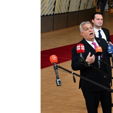
EURÓPAI UNIÓ
VILÁG
KLÍMAVÁLTOZÁS
A MÚLT TANULSÁGAI