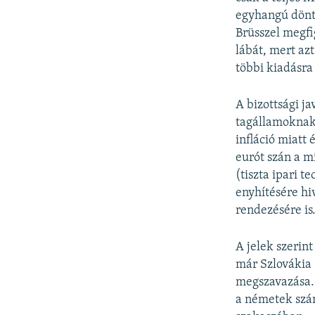
egyhangú dönté
Brüsszel megfi
lábát, mert az
többi kiadásra
A bizottsági ja
tagállamoknak 
infláció miatt
eurót szán a m
(tiszta ipari 
enyhítésére hi
rendezésére is
A jelek szerin
már Szlovákia 
megszavazása. 
a németek szám