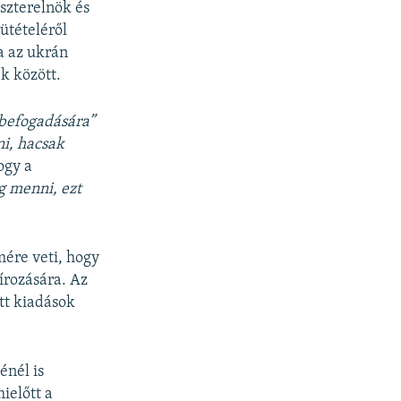
szterelnök és
ütételéről
a az ukrán
k között.
befogadására”
i, hacsak
ogy a
g menni, ezt
mére veti, hogy
zírozására. Az
tt kiadások
énél is
ielőtt a