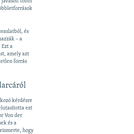
 javasolt többi
öbbletforrások
avaslatból, és
mazzák – a
 Ezt a
st, amely azt
tetlen forrás
darcáról
tkozó kérdésre
utasította ezt
or Von der
sek és a
beismerte, hogy