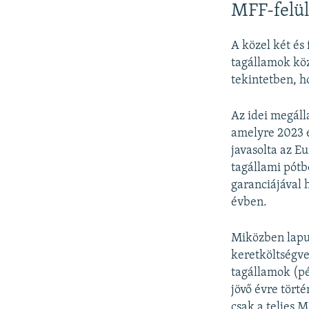
MFF-felül
A közel két és 
tagállamok köz
tekintetben, ho
Az idei megáll
amelyre 2023 é
javasolta az E
tagállami pótb
garanciájával 
évben.
Miközben lapun
keretköltségve
tagállamok (pé
jövő évre tört
csak a teljes 