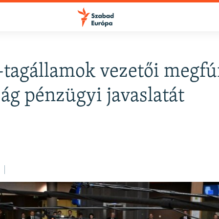
tagállamok vezetői megfú
ság pénzügyi javaslatát