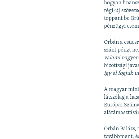
hogyan finansz
régi-új szövet
toppant be Brü
pénzügyi csoma
Orbán a csúcsr
szánt pénzt ne
valami nagyon 
bizottsági jav
így el fogjuk u
A magyar minis
látszólag a has
Európai Számve
alátámasztásán
Orbán Balázs, 
továbbment, és