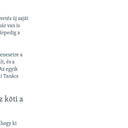
vetés új saját
már van is
árpedig a
denesetre a
t, és a
Az egyik
ai Tanács
 köti a
 hogy ki