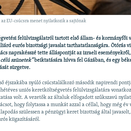
 az EU-csúcsra menet nyilatkozik a sajtónak
gvetési felülvizsgálatról tartott első állam- és kormányfői 
liárd eurós bizottsági javaslat tarthatatlanságára. Ötórás v
ács naprakésszé tette álláspontját az izraeli eseményekről,
 célú szünetek”
beiktatására hívva fel Gázában, és egy bé
ását sürgetve.
ső éjszakába nyúló csúcstalálkozó második napirendi pontja
a hétéves uniós keretköltségvetés felülvizsgálatára vonatkoz
tatása volt. A vezetők az általuk elfogadott szűkszavú nyil
ácsot, hogy folytassa a munkát azzal a céllal, hogy még év 
lapodás szülessen a pénzügyi keret bizottság által javasolt,
rós kiigazításáról.