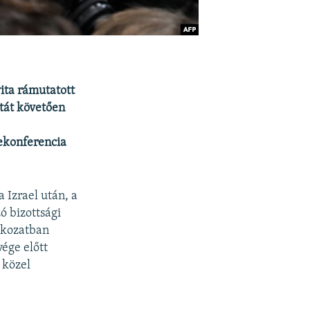
vita rámutatott
itát követően
kekonferencia
 Izrael után, a
ó bizottsági
atkozatban
vége előtt
 közel