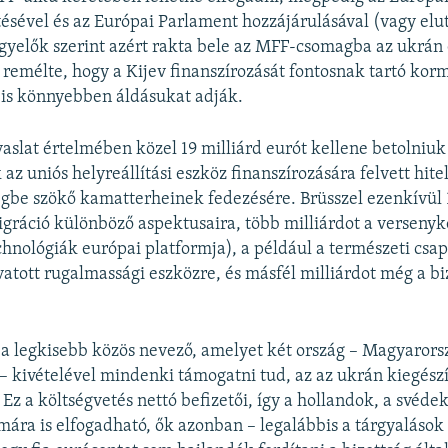
sével és az Európai Parlament hozzájárulásával (vagy elut
gyelők szerint azért rakta bele az MFF-csomagba az ukrán
t remélte, hogy a Kijev finanszírozását fontosnak tartó kor
 is könnyebben áldásukat adják.
vaslat értelmében közel 19 milliárd eurót kellene betolniuk
az uniós helyreállítási eszköz finanszírozására felvett hit
 égbe szökő kamatterheinek fedezésére. Brüsszel ezenkívül 
igráció különböző aspektusaira, több milliárdot a verseny
technológiák európai platformja), a például a természeti cs
vatott rugalmassági eszközre, és másfél milliárdot még a bi
.
t a legkisebb közös nevező, amelyet két ország – Magyarors
– kivételével mindenki támogatni tud, az az ukrán kiegész
Ez a költségvetés nettó befizetői, így a hollandok, a svéde
ára is elfogadható, ők azonban – legalábbis a tárgyalások 