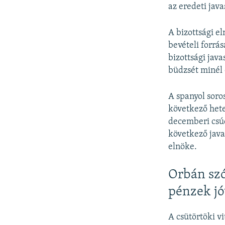
az eredeti java
A bizottsági el
bevételi forrás
bizottsági jav
büdzsét minél e
A spanyol soro
következő hetek
decemberi csúc
következő java
elnöke.
Orbán szó
pénzek j
A csütörtöki vi