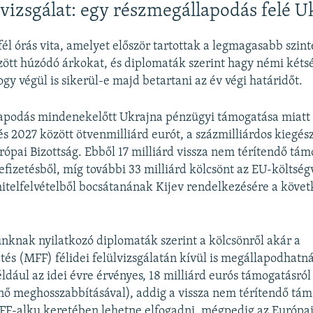
vizsgálat: egy részmegállapodás felé U
fél órás vita, amelyet először tartottak a legmagasabb szinte
ött húzódó árkokat, és diplomaták szerint hagy némi kéts
gy végül is sikerül-e majd betartani az év végi határidőt.
apodás mindenekelőtt Ukrajna pénzügyi támogatása miatt 
s 2027 között ötvenmilliárd eurót, a százmilliárdos kiegészí
urópai Bizottság. Ebből 17 milliárd vissza nem térítendő tám
efizetésből, míg további 33 milliárd kölcsönt az EU-költség
hitelfelvételből bocsátanának Kijev rendelkezésére a köve
knak nyilatkozó diplomaták szerint a kölcsönről akár a
tés (MFF) félidei felülvizsgálatán kívül is megállapodhatn
ldául az idei évre érvényes, 18 milliárd eurós támogatásról
énő meghosszabbításával), addig a vissza nem térítendő tám
MFF-alku keretében lehetne elfogadni, mégpedig az Európa