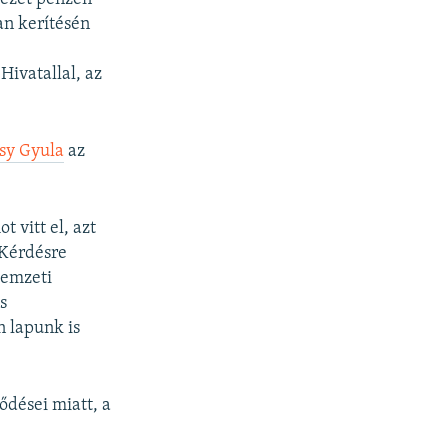
lan kerítésén
ivatallal, az
ásy Gyula
az
 vitt el, azt
 Kérdésre
Nemzeti
s
n lapunk is
ődései miatt, a