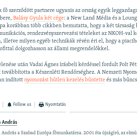
fő szerződött partnere ugyanis az ország egyik leggazdag
mbere,
Balásy Gyula két cége
: a New Land Média és a Loung
pa korábban több cikkben bemutatta, hogy a két társaság 
unikációs, rendezvényszervezési tételeket az NKOH-val k
 illetve milyen egyéb technikák révén éri el, hogy a piaci
fittal dolgozhasson az állami megrendelőkkel.
enése után Vadai Ágnes írásbeli kérdéssel fordult Polt Pét
t továbbította a Készenléti Rendőrséghez. A Nemzeti Nyom
an indított
nyomozást hűtlen kezelés bűntette
és más bűnc
Follow us
Nyomtatás
a András
 András a Szabad Európa főmunkatársa. 2001 óta újságíró, az elmú