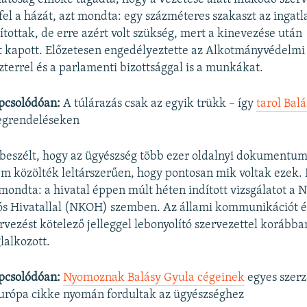
 fel a házát, azt mondta: egy százméteres szakaszt az ingat
ítottak, de erre azért volt szükség, mert a kinevezése után
 kapott. Előzetesen engedélyeztette az Alkotmányvédelmi H
szterrel és a parlamenti bizottsággal is a munkákat.
pcsolódóan:
A túlárazás csak az egyik trükk – így
tarol Bal
egrendeléseken
 beszélt, hogy az ügyészség több ezer oldalnyi dokumentumot
m közölték leltárszerűen, hogy pontosan mik voltak ezek.
 mondta: a hivatal éppen múlt héten indított vizsgálatot a 
 Hivatallal (NKOH) szemben. Az állami kommunikációt é
vezést kötelező jelleggel lebonyolító szervezettel korábba
lalkozott.
pcsolódóan:
Nyomoznak Balásy Gyula cégeinek
egyes szerz
urópa cikke nyomán fordultak az ügyészséghez