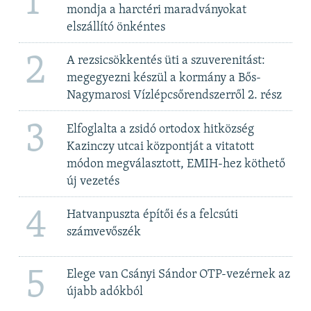
1
mondja a harctéri maradványokat
elszállító önkéntes
2
A rezsicsökkentés üti a szuverenitást:
megegyezni készül a kormány a Bős-
Nagymarosi Vízlépcsőrendszerről 2. rész
3
Elfoglalta a zsidó ortodox hitközség
Kazinczy utcai központját a vitatott
módon megválasztott, EMIH-hez köthető
új vezetés
4
Hatvanpuszta építői és a felcsúti
számvevőszék
5
Elege van Csányi Sándor OTP-vezérnek az
újabb adókból