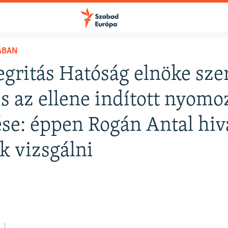
ÁBAN
egritás Hatóság elnöke sze
FELIRATKOZÁS
s az ellene indított nyomo
ése: éppen Rogán Antal hiv
Apple Podcasts
k vizsgálni
Spotify
Feliratkozás