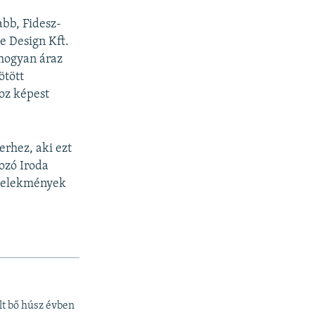
abb, Fidesz-
e Design Kft.
hogyan áraz
ötött
hoz képest
erhez, aki ezt
ozó Iroda
selekmények
lt bő húsz évben