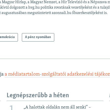
 a Magyar Hírlap, a Magyar Nemzet, a Hír Televízió és a Népszava 
kívül dolgozott a hvg.hu politika rovatának vezetőjeként és a tulajd
 augusztusában megszüntetett azonnali.hu főszerkesztőjeként is.
emokrácia
A pénz nyomában
lja
a médiatartalom-szolgáltatói adatkezelési tájéko
Legnépszerűbb a héten
„A halottak oldalán nem áll senki” –