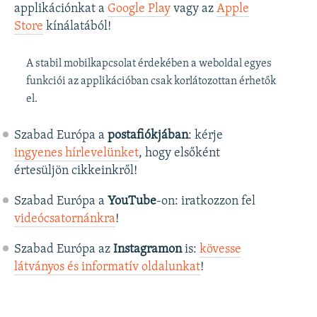
applikációnkat a
Google Play
vagy az
Apple
Store
kínálatából!
A stabil mobilkapcsolat érdekében a weboldal egyes
funkciói az applikációban csak korlátozottan érhetők
el.
Szabad Európa a
postafiókjában
: kérje
ingyenes hírlevelünket
, hogy elsőként
értesüljön cikkeinkről!
Szabad Európa a
YouTube
-on: iratkozzon fel
videócsatornánkra
!
Szabad Európa az
Instagramon
is:
kövesse
látványos és informatív oldalunkat
! ​