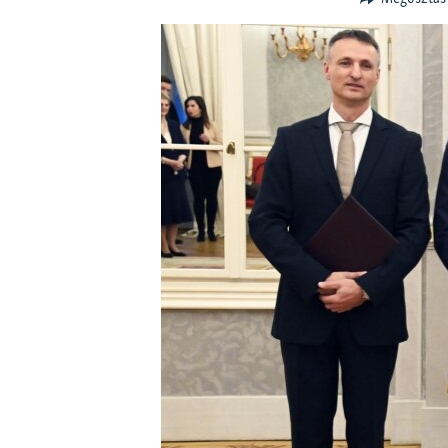
EURÓPAI UNIÓ
VILÁG
KLÍMAVÁLTOZÁS
A MÚLT TANULSÁGAI