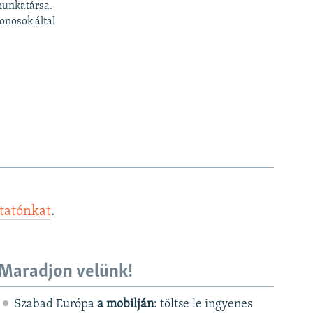
munkatársa.
onosok által
ztatónkat
.
Maradjon velünk!
Szabad Európa
a mobilján
: töltse le ingyenes