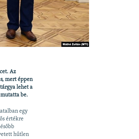
cet. Az
es, mert éppen
tárgya lehet a
 mutatta be.
vatalban egy
tős értékre
 Később
etett hűtlen