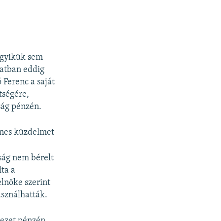
egyikük sem
latban eddig
 Ferenc a saját
ltségére,
óság pénzén.
enes küzdelmet
óság nem bérelt
lta a
elnöke szerint
asználhatták.
vezet pénzén