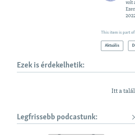
volt
Ezen
2022
This item is part of
Aktuális
D
Ezek is érdekelhetik:
Itt a talá
Legfrissebb podcastunk: