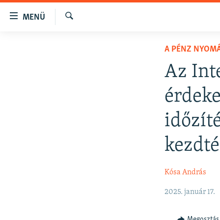
Akadálymentes
MENÜ
mód
Keresés
Ugrás
NAPIRENDEN
A PÉNZ NYOM
a
AKTUÁLIS
fő
Az Int
oldalra
PODCASTOK
Ugrás
érdeke
VIDEÓK
a
tartalomjegyzékre
ELEMZŐ
időzít
Ugrás
NER15
a
kezdté
keresésre
SZABADON
TÁRSADALOM
Kósa András
DEMOKRÁCIA
2025. január 17.
A PÉNZ NYOMÁBAN
Megosztás