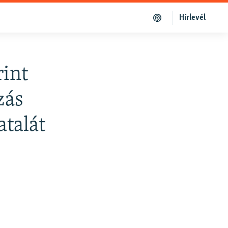
Hírlevél
rint
zás
atalát