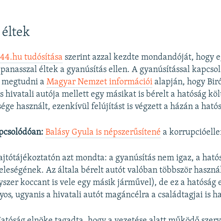
 éltek
44.hu tudósítása
szerint azzal kezdte mondandóját, hogy 
, panasszal éltek a gyanúsítás ellen. A gyanúsítással kapcso
t megtudni a
Magyar Nemzet információi
alapján, hogy Biró
s hivatali autója mellett egy másikat is bérelt a hatóság kö
ége használt, ezenkívül felújítást is végzett a házán a hat
pcsolódóan:
Balásy Gyula is népszerűsítené
a korrupcióell
sajtótájékoztatón azt mondta: a gyanúsítás nem igaz, a hat
feleségének. Az általa bérelt autót valóban többször haszná
yszer koccant is vele egy másik járművel), de ez a hatóság 
yos, ugyanis a hivatali autót magáncélra a családtagjai is h
Hatóság elnöke tagadta, hogy a vezetése alatt működő szer