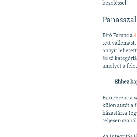
kezeléssel.
Panasszal
Biró Ferenc a
4
tett vallomást
annyit lehetet
felső kategóriá
amelyet a feles
Ehhez ka
Biró Ferenc a 
külön autót a 
házastársa (eg
teljesen szabál
Az Integritás 