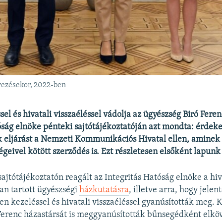
evezésekor, 2022-ben
el és hivatali visszaéléssel vádolja az ügyészség Biró Feren
óság elnöke pénteki sajtótájékoztatóján azt mondta: érdek
k eljárást a Nemzeti Kommunikációs Hivatal ellen, aminek 
égeivel kötött szerződés is. Ezt részletesen elsőként lapunk
sajtótájékoztatón reagált az Integritás Hatóság elnöke a hi
n tartott ügyészségi
házkutatásra
, illetve arra, hogy jelen
len kezeléssel és hivatali visszaéléssel gyanúsították meg.
 Ferenc házastársát is meggyanúsították bűnsegédként elköv