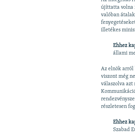
újíttatta volna
valóban átalak
fenyegetéseket
illetékes mini
Ehhez ka
állami m
Az elnök arról
viszont még ne
válaszolva azt
Kommunikációs
rendezvényszer
részletesen fog
Ehhez ka
Szabad E