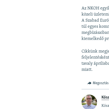
Az NKOH egyik 
közeli üzlete
A Szabad Euró
túl egyes komm
megbízásaiban,
kiemelkedő pro
Cikkünk megjel
feljelentéskén
tavaly áprilisb
miatt.
Megosztás
Kós
Kósa