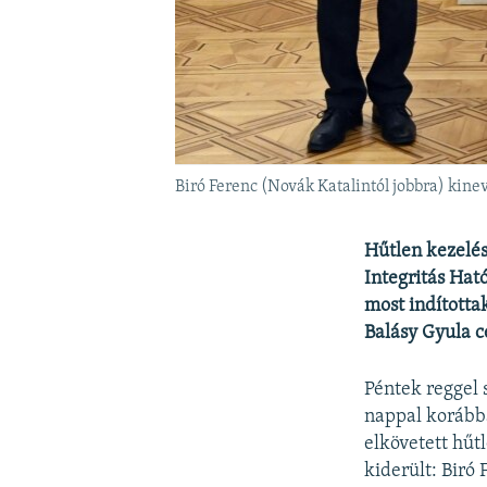
Biró Ferenc (Novák Katalintól jobbra) kin
Hűtlen kezeléss
Integritás Hat
most indította
Balásy Gyula c
Péntek reggel 
nappal korábba
elkövetett hűt
kiderült: Biró