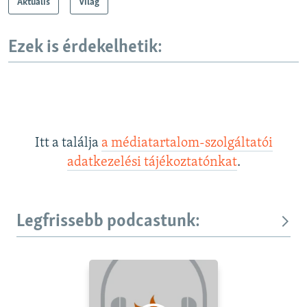
Aktuális
Világ
i
d
Ezek is érdekelhetik:
e
Itt a találja
a médiatartalom-szolgáltatói
adatkezelési tájékoztatónkat
.
Legfrissebb podcastunk: