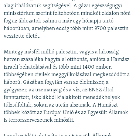
alagúthálózatuk segítségével. A gázai egészségügyi
minisztérium szerint feltehetően mindkét oldalon nőni
fog az áldozatok száma a már egy hónapja tartó
háborúban, amelyben eddig több mint 9700 palesztin
vesztette életét.
Mintegy másfél millió palesztin, vagyis a lakosság
hetven százaléka hagyta el otthonát, amióta a Hamász
izraeli behatolásával és több mint 1400 ember,
többségében civilek meggyilkolásával megkezdődött a
háború. Gázában fogytán van az élelmiszer, a
gyógyszer, az üzemanyag és a víz, az ENSZ által
fenntartott, iskolákból kialakított menedékhelyek
túlzsúfoltak, sokan az utcán alszanak. A Hamászt
többek között az Európai Unió és az Egyesült Államok
is terrorszervezetnek minősíti.