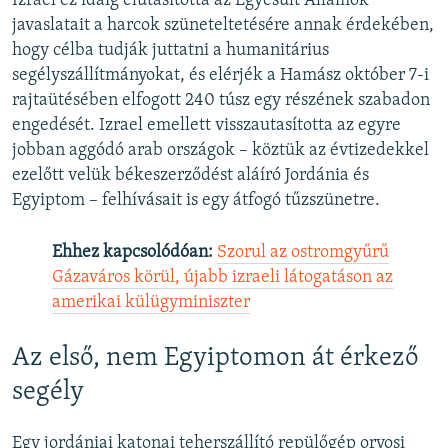
Izrael ez idáig elutasította az Egyesült Államok
javaslatait a harcok szüneteltetésére annak érdekében,
hogy célba tudják juttatni a humanitárius
segélyszállítmányokat, és elérjék a Hamász október 7-i
rajtaütésében elfogott 240 túsz egy részének szabadon
engedését. Izrael emellett visszautasította az egyre
jobban aggódó arab országok – köztük az évtizedekkel
ezelőtt velük békeszerződést aláíró Jordánia és
Egyiptom – felhívásait is egy átfogó tűzszünetre.
Ehhez kapcsolódóan:
Szorul az ostromgyűrű
Gázaváros körül, újabb izraeli látogatáson az
amerikai külügyminiszter
Az első, nem Egyiptomon át érkező
segély
Egy jordániai katonai teherszállító repülőgép orvosi