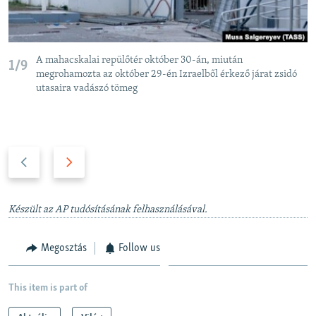
A mahacskalai repülőtér október 30-án, miután
1/9
megrohamozta az október 29-én Izraelből érkező járat zsidó
utasaira vadászó tömeg
P
N
r
e
e
x
v
t
Készült az AP tudósításának felhasználásával.
i
s
o
l
Megosztás
Follow us
u
i
s
d
This item is part of
s
e
l