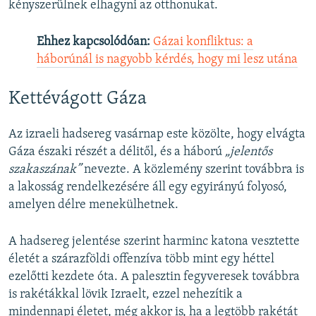
kényszerülnek elhagyni az otthonukat.
Ehhez kapcsolódóan:
Gázai konfliktus: a
háborúnál is nagyobb kérdés, hogy mi lesz utána
Kettévágott Gáza
Az izraeli hadsereg vasárnap este közölte, hogy elvágta
Gáza északi részét a délitől, és a háború
„jelentős
szakaszának”
nevezte. A közlemény szerint továbbra is
a lakosság rendelkezésére áll egy egyirányú folyosó,
amelyen délre menekülhetnek.
A hadsereg jelentése szerint harminc katona vesztette
életét a szárazföldi offenzíva több mint egy héttel
ezelőtti kezdete óta. A palesztin fegyveresek továbbra
is rakétákkal lövik Izraelt, ezzel nehezítik a
mindennapi életet, még akkor is, ha a legtöbb rakétát