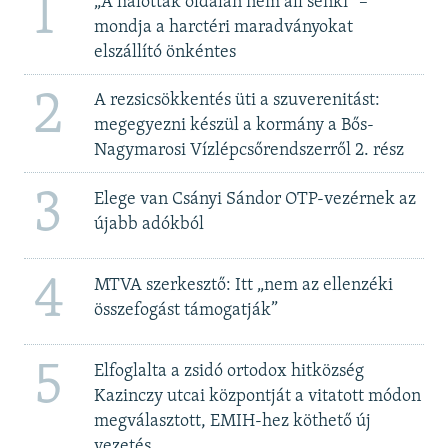
1
„A halottak oldalán nem áll senki” –
mondja a harctéri maradványokat
elszállító önkéntes
2
A rezsicsökkentés üti a szuverenitást:
megegyezni készül a kormány a Bős-
Nagymarosi Vízlépcsőrendszerről 2. rész
3
Elege van Csányi Sándor OTP-vezérnek az
újabb adókból
4
MTVA szerkesztő: Itt „nem az ellenzéki
összefogást támogatják”
5
Elfoglalta a zsidó ortodox hitközség
Kazinczy utcai központját a vitatott módon
megválasztott, EMIH-hez köthető új
vezetés