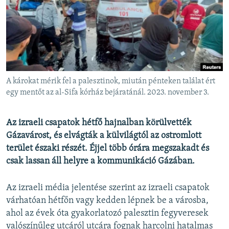
EURÓPAI UNIÓ
VILÁG
KLÍMAVÁLTOZÁS
A MÚLT TANULSÁGAI
A károkat mérik fel a palesztinok, miután pénteken találat ért
KÖVESSEN MINKET!
egy mentőt az al-Sifa kórház bejáratánál. 2023. november 3.
Az izraeli csapatok hétfő hajnalban körülvették
Gázavárost, és elvágták a külvilágtól az ostromlott
Valamennyi RFE/RL weboldal
terület északi részét. Éjjel több órára megszakadt és
csak lassan áll helyre a kommunikáció Gázában.
Az izraeli média jelentése szerint az izraeli csapatok
várhatóan hétfőn vagy kedden lépnek be a városba,
ahol az évek óta gyakorlatozó palesztin fegyveresek
valószínűleg utcáról utcára fognak harcolni hatalmas