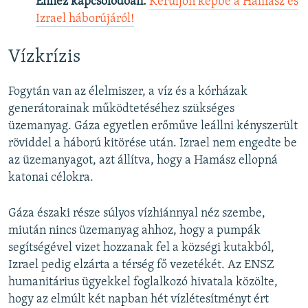
Ehhez kapcsolódóan:
Kerüljön képbe a Hamász és
Izrael háborújáról!
Vízkrízis
Fogytán van az élelmiszer, a víz és a kórházak
generátorainak működtetéséhez szükséges
üzemanyag. Gáza egyetlen erőműve leállni kényszerült
röviddel a háború kitörése után. Izrael nem engedte be
az üzemanyagot, azt állítva, hogy a Hamász ellopná
katonai célokra.
Gáza északi része súlyos vízhiánnyal néz szembe,
miután nincs üzemanyag ahhoz, hogy a pumpák
segítségével vizet hozzanak fel a községi kutakból,
Izrael pedig elzárta a térség fő vezetékét. Az ENSZ
humanitárius ügyekkel foglalkozó hivatala közölte,
hogy az elmúlt két napban hét vízlétesítményt ért