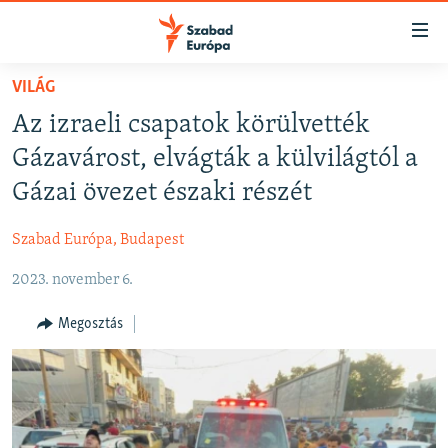
Akadálymentes
mód
Ugrás
VILÁG
a
NAPIRENDEN
Az izraeli csapatok körülvették
fő
AKTUÁLIS
oldalra
Gázavárost, elvágták a külvilágtól a
FELIRATKOZÁS
PODCASTOK
Ugrás
Gázai övezet északi részét
a
VIDEÓK
tartalomjegyzékre
Szabad Európa, Budapest
Spotify
ELEMZŐ
Ugrás
a
2023. november 6.
NER15
Feliratkozás
keresésre
SZABADON
Megosztás
TÁRSADALOM
DEMOKRÁCIA
A PÉNZ NYOMÁBAN