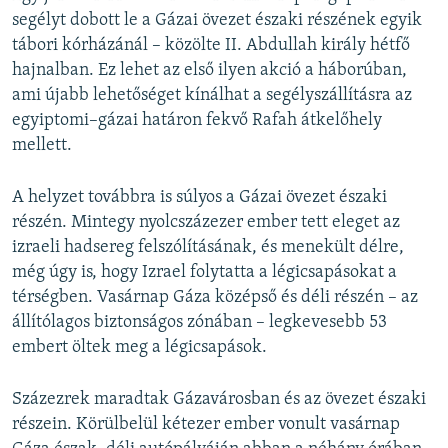
segélyt dobott le a Gázai övezet északi részének egyik
tábori kórházánál – közölte II. Abdullah király hétfő
hajnalban. Ez lehet az első ilyen akció a háborúban,
ami újabb lehetőséget kínálhat a segélyszállításra az
egyiptomi–gázai határon fekvő Rafah átkelőhely
mellett.
A helyzet továbbra is súlyos a Gázai övezet északi
részén. Mintegy nyolcszázezer ember tett eleget az
izraeli hadsereg felszólításának, és menekült délre,
még úgy is, hogy Izrael folytatta a légicsapásokat a
térségben. Vasárnap Gáza középső és déli részén – az
állítólagos biztonságos zónában – legkevesebb 53
embert öltek meg a légicsapások.
Százezrek maradtak Gázavárosban és az övezet északi
részein. Körülbelül kétezer ember vonult vasárnap