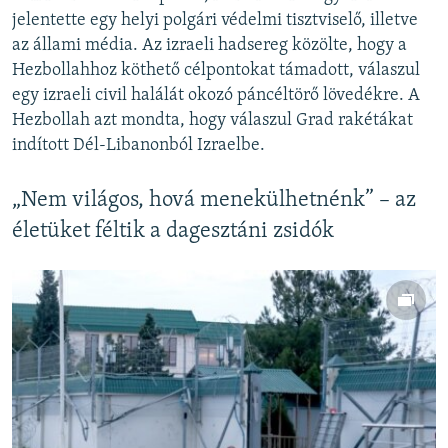
jelentette egy helyi polgári védelmi tisztviselő, illetve
az állami média. Az izraeli hadsereg közölte, hogy a
Hezbollahhoz köthető célpontokat támadott, válaszul
egy izraeli civil halálát okozó páncéltörő lövedékre. A
Hezbollah azt mondta, hogy válaszul Grad rakétákat
indított Dél-Libanonból Izraelbe.
„Nem világos, hová menekülhetnénk” – az
életüket féltik a dagesztáni zsidók