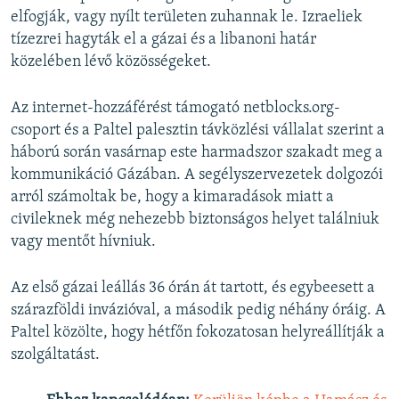
elfogják, vagy nyílt területen zuhannak le. Izraeliek
tízezrei hagyták el a gázai és a libanoni határ
közelében lévő közösségeket.
Az internet-hozzáférést támogató netblocks.org-
csoport és a Paltel palesztin távközlési vállalat szerint a
háború során vasárnap este harmadszor szakadt meg a
kommunikáció Gázában. A segélyszervezetek dolgozói
arról számoltak be, hogy a kimaradások miatt a
civileknek még nehezebb biztonságos helyet találniuk
vagy mentőt hívniuk.
Az első gázai leállás 36 órán át tartott, és egybeesett a
szárazföldi invázióval, a második pedig néhány óráig. A
Paltel közölte, hogy hétfőn fokozatosan helyreállítják a
szolgáltatást.