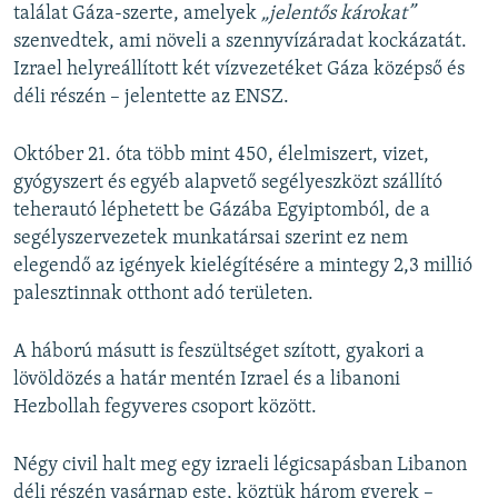
találat Gáza-szerte, amelyek
„jelentős károkat”
szenvedtek, ami növeli a szennyvízáradat kockázatát.
Izrael helyreállított két vízvezetéket Gáza középső és
déli részén – jelentette az ENSZ.
Október 21. óta több mint 450, élelmiszert, vizet,
gyógyszert és egyéb alapvető segélyeszközt szállító
teherautó léphetett be Gázába Egyiptomból, de a
segélyszervezetek munkatársai szerint ez nem
elegendő az igények kielégítésére a mintegy 2,3 millió
palesztinnak otthont adó területen.
A háború másutt is feszültséget szított, gyakori a
lövöldözés a határ mentén Izrael és a libanoni
Hezbollah fegyveres csoport között.
Négy civil halt meg egy izraeli légicsapásban Libanon
déli részén vasárnap este, köztük három gyerek –