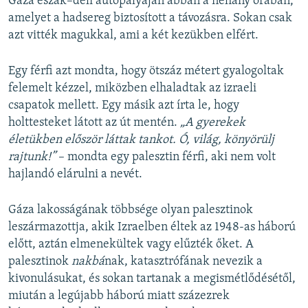
Gáza észak–déli autópályáján abban a néhány órában,
amelyet a hadsereg biztosított a távozásra. Sokan csak
azt vitték magukkal, ami a két kezükben elfért.
Egy férfi azt mondta, hogy ötszáz métert gyalogoltak
felemelt kézzel, miközben elhaladtak az izraeli
csapatok mellett. Egy másik azt írta le, hogy
holttesteket látott az út mentén.
„A gyerekek
életükben először láttak tankot. Ó, világ, könyörülj
rajtunk!”
– mondta egy palesztin férfi, aki nem volt
hajlandó elárulni a nevét.
Gáza lakosságának többsége olyan palesztinok
leszármazottja, akik Izraelben éltek az 1948-as háború
előtt, aztán elmenekültek vagy elűzték őket. A
palesztinok
nakbá
nak, katasztrófának nevezik a
kivonulásukat, és sokan tartanak a megismétlődésétől,
miután a legújabb háború miatt százezrek