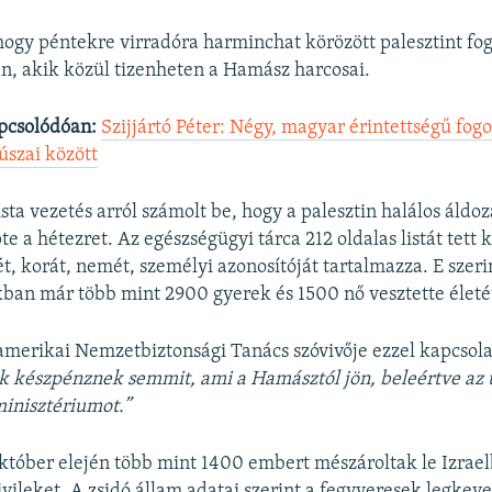
, hogy péntekre virradóra harminchat körözött palesztint fog
n, akik közül tizenheten a Hamász harcosai.
pcsolódóan:
Szijjártó Péter: Négy, magyar érintettségű fogo
szai között
ista vezetés arról számolt be, hogy a palesztin halálos áld
e a hétezret. Az egészségügyi tárca 212 oldalas listát tett 
t, korát, nemét, személyi azonosítóját tartalmazza. E szerin
ban már több mint 2900 gyerek és 1500 nő vesztette életé
 amerikai Nemzetbiztonsági Tanács szóvivője ezzel kapcsola
 készpénznek semmit, ami a Hamásztól jön, beleértve az 
inisztériumot.”
október elején több mint 1400 embert mészároltak le Izrae
vileket. A zsidó állam adatai szerint a fegyveresek legkev