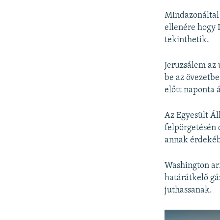
Mindazonáltal 
ellenére hogy 
tekinthetik.
Jeruzsálem az 
be az övezetbe
előtt naponta 
Az Egyesült Ál
felpörgetésén 
annak érdekéb
Washington arr
határátkelő gá
juthassanak.