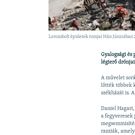
Lerombolt épületek romjai Hán Júniszban 
Gyalogsági és 
légierő drónja
A művelet sorá
lőtték többek 
székházát is. 
Daniel Hagari,
a fegyveresek 
megsemmisítése
razziák, amely