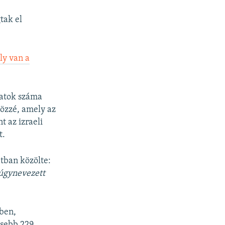
tak el
ly van a
ozatok száma
közzé, amely az
t az izraeli
t.
tban közölte:
úgynevezett
lben,
esebb 229