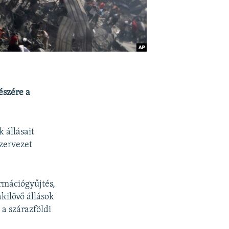
észére a
 állásait
szervezet
ormációgyűjtés,
kilövő állások
a szárazföldi