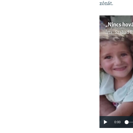
zónát.
Írta:
Szabad 
0:00