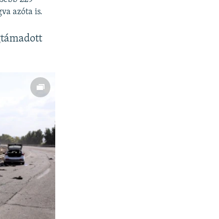
va azóta is.
gtámadott