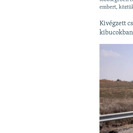
embert, köztük
Kivégzett c
kibucokba