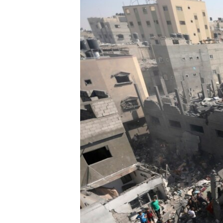
EURÓPAI UNIÓ
VILÁG
KLÍMAVÁLTOZÁS
A MÚLT TANULSÁGAI