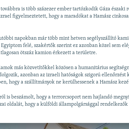
BEÁGYAZÁS
továbbra is több százezer ember tartózkodik Gáza északi 
Izrael figyelmeztetett, hogy a maradókat a Hamász cinkos
utóbbi napokban már több mint hetven segélyszállító kami
Auto
240p
360p
480p
 Egyiptom felé, szakértők szerint ez azonban közel sem elé
720p
1080p
átlagosan ötszáz kamion érkezett a területre.
lamok más közvetítőkkel közösen a humanitárius segítségn
dolgozik, azonban az izraeli hatóságok szigorú ellenőrzést
en, hogy a szállítmányok ne kerülhessenek a Hamász kezé
ól is beszámolt, hogy a terrorcsoport nem hajlandó megnyi
zai oldalát, hogy a külföldi állampolgársággal rendelkezők