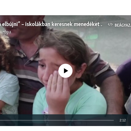
„Nincs hová elbújni” – iskolákban keresnek menedéket a gázaiak
BEÁGYAZ
Európa
Jelenleg nincs elérhető tartalom
2:12