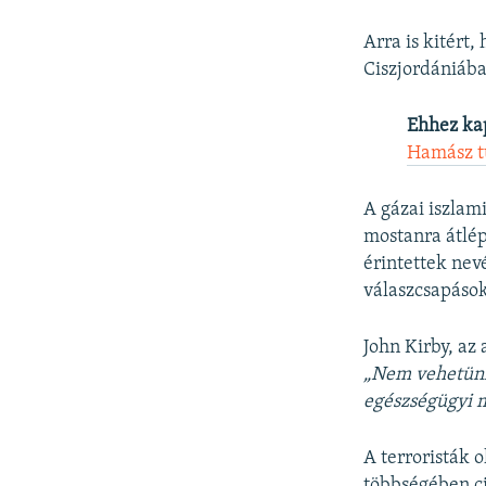
Arra is kitért
Ciszjordániába
Ehhez ka
Hamász tú
A gázai iszlam
mostanra átlépt
érintettek nevé
válaszcsapások
John Kirby, az
„Nem vehetünk
egészségügyi m
A terroristák 
többségében ci