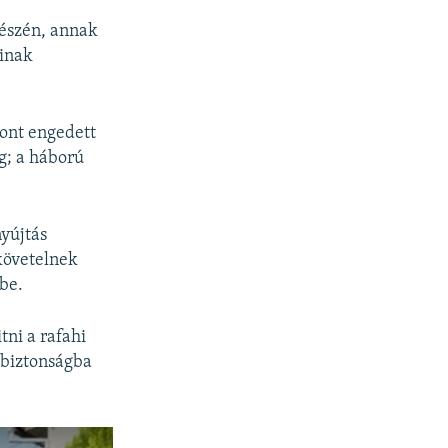
SHARE
részén, annak
360p
ainak
480p
720p
ont engedett
1080p
g; a háború
px
width
yújtás
 követelnek
be.
tni a rafahi
 biztonságba