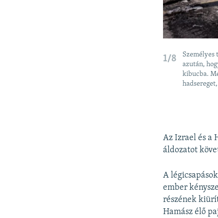
Személyes t
1/8
azután, hog
kibucba. Me
hadsereget,
Az Izrael és a
áldozatot köve
A légicsapások
ember kényszer
részének kiürí
Hamász élő paj