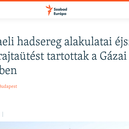
aeli hadsereg alakulatai éj
FELIRATKOZÁS
rajtaütést tartottak a Gázai
tben
Apple Podcasts
Budapest
Spotify
Feliratkozás