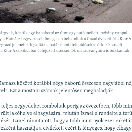
árgyak, köztük egy babakocsi az úton egy autó mellett, néhány nappal
y a Hamász fegyveresei tömegesen behatoltak a Gázai övezetből a Kfar A
grázó jelenetek fogadták a határ menti településekre érkező izraeli
 a Kfar Aza kibucban lefejezett csecsemők maradványaira is bukkantak
 Hamász közötti korábbi négy háború összesen nagyjából n
telt. Ezt a mostani számok jelentősen meghaladják.
 teljes negyedeket romboltak porig az övezetben, több min
ült lakóhelye elhagyására, miután Izrael elrendelte a terü
tését. Izrael rámutatott, hogy a több mint nyolcezer rakétát
zsként használja a civileket, ezért is lényeges, hogy elhag