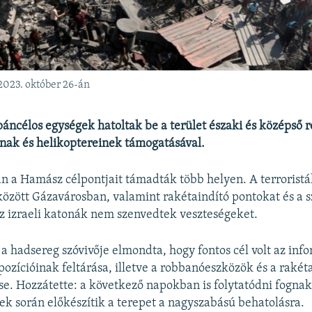
2023. október 26-án
páncélos egységek hatoltak be a terület északi és középső r
inak és helikoptereinek támogatásával.
n a Hamász célpontjait támadták több helyen. A terroristák
között Gázavárosban, valamint rakétaindító pontokat és a 
Az izraeli katonák nem szenvedtek veszteségeket.
 a hadsereg szóvivője elmondta, hogy fontos cél volt az inf
pozícióinak feltárása, illetve a robbanóeszközök és a rakéta
. Hozzátette: a következő napokban is folytatódni fognak 
ek során előkészítik a terepet a nagyszabású behatolásra.