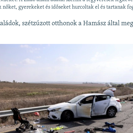
 nőket, gyerekeket és időseket hurcoltak el és tartanak fog
saládok, szétzúzott otthonok a Hamász által me
n