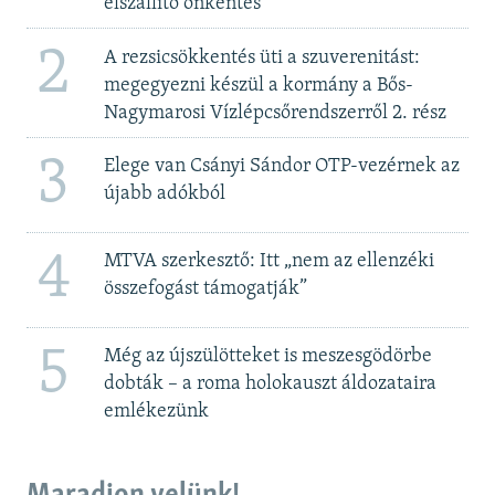
elszállító önkéntes
2
A rezsicsökkentés üti a szuverenitást:
megegyezni készül a kormány a Bős-
Nagymarosi Vízlépcsőrendszerről 2. rész
3
Elege van Csányi Sándor OTP-vezérnek az
újabb adókból
4
MTVA szerkesztő: Itt „nem az ellenzéki
összefogást támogatják”
5
Még az újszülötteket is meszesgödörbe
dobták – a roma holokauszt áldozataira
emlékezünk