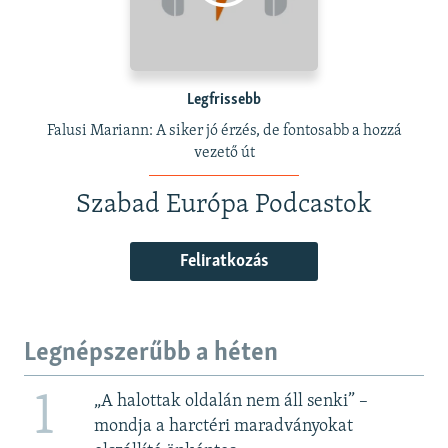
Legfrissebb
Falusi Mariann: A siker jó érzés, de fontosabb a hozzá
vezető út
Szabad Európa Podcastok
Feliratkozás
Legnépszerűbb a héten
1
„A halottak oldalán nem áll senki” –
mondja a harctéri maradványokat