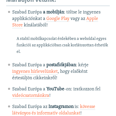
Maradjon velünk!
Szabad Európa
a mobilján
: töltse le ingyenes
applikációnkat a
Google Play
vagy az
Apple
Store
kínálatából!
A stabil mobilkapcsolat érdekében a weboldal egyes
funkciói az applikációban csak korlátozottan érhetők
el.
Szabad Európa a
postafiókjában
: kérje
ingyenes hírlevelünket
, hogy elsőként
értesüljön cikkeinkről!
Szabad Európa a
YouTube
-on: iratkozzon fel
videócsatornánkra
!
Szabad Európa az
Instagramon
is:
kövesse
látványos és informatív oldalunkat
! ​