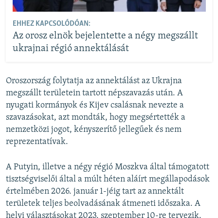
EHHEZ KAPCSOLÓDÓAN:
Az orosz elnök bejelentette a négy megszállt
ukrajnai régió annektálását
Oroszország folytatja az annektálást az Ukrajna
megszállt területein tartott népszavazás után. A
nyugati kormányok és Kijev csalásnak nevezte a
szavazásokat, azt mondták, hogy megsértették a
nemzetközi jogot, kényszerítő jellegűek és nem
reprezentatívak.
A Putyin, illetve a négy régió Moszkva által támogatott
tisztségviselői által a múlt héten aláírt megállapodások
értelmében 2026. január 1-jéig tart az annektált
területek teljes beolvadásának átmeneti időszaka. A
helyi választásokat 2023. szeptember 10-re tervezik.