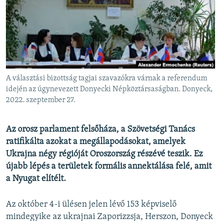
EURÓPAI UNIÓ
VILÁG
KLÍMAVÁLTOZÁS
A MÚLT TANULSÁGAI
A választási bizottság tagjai szavazókra várnak a referendum
KÖVESSEN MINKET!
idején az úgynevezett Donyecki Népköztársaságban. Donyeck,
2022. szeptember 27.
Az orosz parlament felsőháza, a Szövetségi Tanács
Valamennyi RFE/RL weboldal
ratifikálta azokat a megállapodásokat, amelyek
Ukrajna négy régióját Oroszország részévé teszik. Ez
újabb lépés a területek formális annektálása felé, amit
a Nyugat elítélt.
Az október 4-i ülésen jelen lévő 153 képviselő
mindegyike az ukrajnai Zaporizzsja, Herszon, Donyeck