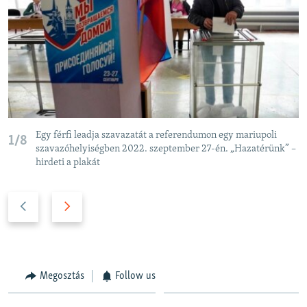
Egy férfi leadja szavazatát a referendumon egy mariupoli
1/8
szavazóhelyiségben 2022. szeptember 27-én. „Hazatérünk” –
hirdeti a plakát
P
N
r
e
e
x
v
t
i
s
Megosztás
Follow us
o
l
u
i