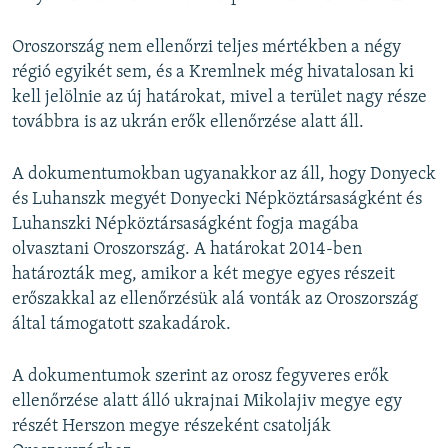
Oroszország nem ellenőrzi teljes mértékben a négy
régió egyikét sem, és a Kremlnek még hivatalosan ki
kell jelölnie az új határokat, mivel a terület nagy része
továbbra is az ukrán erők ellenőrzése alatt áll.
A dokumentumokban ugyanakkor az áll, hogy Donyeck
és Luhanszk megyét Donyecki Népköztársaságként és
Luhanszki Népköztársaságként fogja magába
olvasztani Oroszország. A határokat 2014-ben
határozták meg, amikor a két megye egyes részeit
erőszakkal az ellenőrzésük alá vonták az Oroszország
által támogatott szakadárok.
A dokumentumok szerint az orosz fegyveres erők
ellenőrzése alatt álló ukrajnai Mikolajiv megye egy
részét Herszon megye részeként csatolják