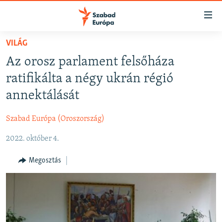
Akadálymentes
mód
Ugrás
VILÁG
a
NAPIRENDEN
Az orosz parlament felsőháza
fő
AKTUÁLIS
oldalra
ratifikálta a négy ukrán régió
FELIRATKOZÁS
PODCASTOK
Ugrás
annektálását
a
VIDEÓK
tartalomjegyzékre
Szabad Európa (Oroszország)
Spotify
ELEMZŐ
Ugrás
a
2022. október 4.
NER15
Feliratkozás
keresésre
SZABADON
Megosztás
TÁRSADALOM
DEMOKRÁCIA
A PÉNZ NYOMÁBAN