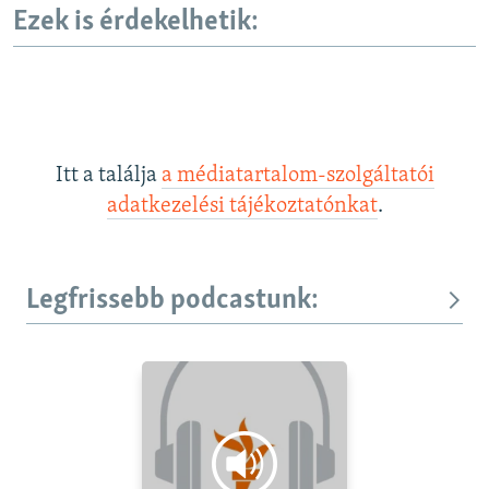
Ezek is érdekelhetik:
s
d
s
e
l
i
d
e
Itt a találja
a médiatartalom-szolgáltatói
adatkezelési tájékoztatónkat
.
Legfrissebb podcastunk: