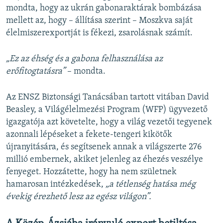
mondta, hogy az ukrán gabonaraktárak bombázása
mellett az, hogy – állítása szerint – Moszkva saját
élelmiszerexportját is fékezi, zsarolásnak számít.
„Ez az éhség és a gabona felhasználása az
erőfitogtatásra”
– mondta.
Az ENSZ Biztonsági Tanácsában tartott vitában David
Beasley, a Világélelmezési Program (WFP) ügyvezető
igazgatója azt követelte, hogy a világ vezetői tegyenek
azonnali lépéseket a fekete-tengeri kikötők
újranyitására, és segítsenek annak a világszerte 276
millió embernek, akiket jelenleg az éhezés veszélye
fenyeget. Hozzátette, hogy ha nem születnek
hamarosan intézkedések,
„a tétlenség hatása még
évekig érezhető lesz az egész világon”.