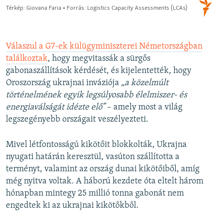
Válaszul a G7-ek külügyminiszterei Németországban
találkoztak
, hogy megvitassák a sürgős
gabonaszállítások kérdését, és kijelentették, hogy
Oroszország ukrajnai inváziója
„a közelmúlt
történelmének egyik legsúlyosabb élelmiszer- és
energiaválságát idézte elő”
– amely most a világ
legszegényebb országait veszélyezteti.
Mivel létfontosságú kikötőit blokkolták, Ukrajna
nyugati határán keresztül, vasúton szállította a
terményt, valamint az ország dunai kikötőiből, amíg
még nyitva voltak. A háború kezdete óta eltelt három
hónapban mintegy 25 millió tonna gabonát nem
engedtek ki az ukrajnai kikötőkből.