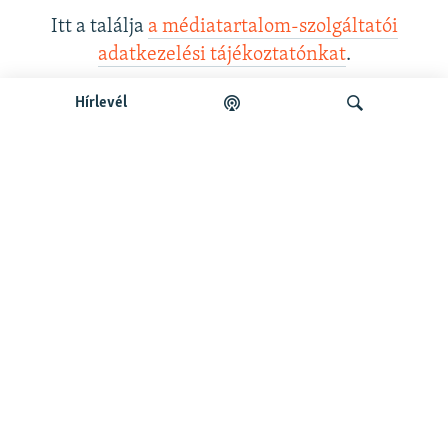
Itt a találja
a médiatartalom-szolgáltatói
adatkezelési tájékoztatónkat
.
Hírlevél
Legfrissebb podcastunk:
Keresés
Legfrissebb
Falusi Mariann: A siker jó érzés, de fontosabb a hozzá