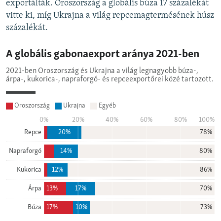
exportálták. Oroszország a globális búza 17 százalékát
vitte ki, míg Ukrajna a világ repcemagtermésének húsz
százalékát.