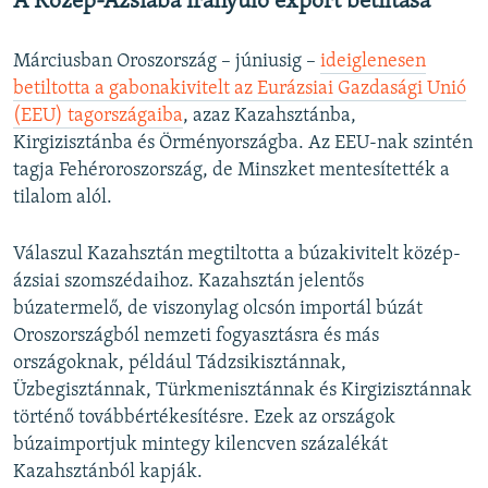
A Közép-Ázsiába irányuló export betiltása
Márciusban Oroszország – júniusig –
ideiglenesen
betiltotta a gabonakivitelt az Eurázsiai Gazdasági Unió
(EEU) tagországaiba
, azaz Kazahsztánba,
Kirgizisztánba és Örményországba. Az EEU-nak szintén
tagja Fehéroroszország, de Minszket mentesítették a
tilalom alól.
Válaszul Kazahsztán megtiltotta a búzakivitelt közép-
ázsiai szomszédaihoz. Kazahsztán jelentős
búzatermelő, de viszonylag olcsón importál búzát
Oroszországból nemzeti fogyasztásra és más
országoknak, például Tádzsikisztánnak,
Üzbegisztánnak, Türkmenisztánnak és Kirgizisztánnak
történő továbbértékesítésre. Ezek az országok
búzaimportjuk mintegy kilencven százalékát
Kazahsztánból kapják.