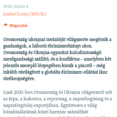
EURÓPAI UNIÓ
2022. június 4.
VILÁG
Szabad Európa (RFE/RL)
KLÍMAVÁLTOZÁS
Megosztás
A MÚLT TANULSÁGAI
Oroszország ukrajnai invázióját világszerte megérzik a
gazdaságok, a háború élelmiszerhiányt okoz.
KÖVESSEN MINKET!
Oroszország és Ukrajna egyaránt kulcsfontosságú
mezőgazdasági szállító, és a konfliktus – amelyben két
jelentős szereplő lényegében kiesik a piacról – még
Valamennyi RFE/RL weboldal
inkább rávilágított a globális élelmiszer-ellátási lánc
törékenységére.
Csak 2021-ben Oroszország és Ukrajna világvezető volt
az árpa, a kukorica, a repcemag, a napraforgómag és a
napraforgóolaj exportjában. Együttesen a világ
búzakínálatának közel harminc százalékát