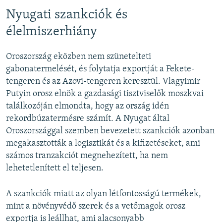
Nyugati szankciók és
élelmiszerhiány
Oroszország eközben nem szünetelteti
gabonatermelését, és folytatja exportját a Fekete-
tengeren és az Azovi-tengeren keresztül. Vlagyimir
Putyin orosz elnök a gazdasági tisztviselők moszkvai
találkozóján elmondta, hogy az ország idén
rekordbúzatermésre számít. A Nyugat által
Oroszországgal szemben bevezetett szankciók azonban
megakasztották a logisztikát és a kifizetéseket, ami
számos tranzakciót megnehezített, ha nem
lehetetlenített el teljesen.
A szankciók miatt az olyan létfontosságú termékek,
mint a növényvédő szerek és a vetőmagok orosz
exportja is leállhat, ami alacsonyabb