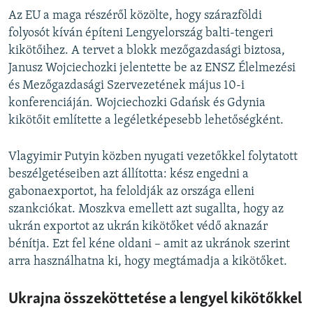
Az EU a maga részéről közölte, hogy szárazföldi
folyosót kíván építeni Lengyelország balti-tengeri
kikötőihez. A tervet a blokk mezőgazdasági biztosa,
Janusz Wojciechozki jelentette be az ENSZ Élelmezési
és Mezőgazdasági Szervezetének május 10-i
konferenciáján. Wojciechozki Gdańsk és Gdynia
kikötőit említette a legéletképesebb lehetőségként.
Vlagyimir Putyin közben nyugati vezetőkkel folytatott
beszélgetéseiben azt állította: kész engedni a
gabonaexportot, ha feloldják az országa elleni
szankciókat. Moszkva emellett azt sugallta, hogy az
ukrán exportot az ukrán kikötőket védő aknazár
bénítja. Ezt fel kéne oldani – amit az ukránok szerint
arra használhatna ki, hogy megtámadja a kikötőket.