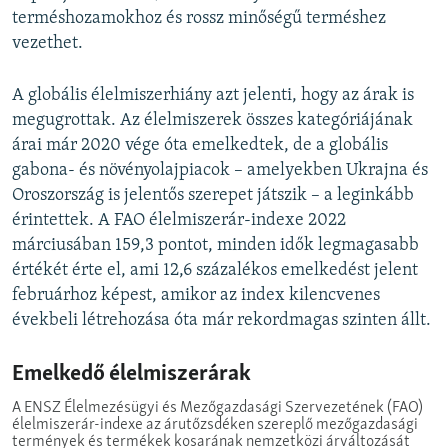
terméshozamokhoz és rossz minőségű terméshez
vezethet.
A globális élelmiszerhiány azt jelenti, hogy az árak is
megugrottak. Az élelmiszerek összes kategóriájának
árai már 2020 vége óta emelkedtek, de a globális
gabona- és növényolajpiacok – amelyekben Ukrajna és
Oroszország is jelentős szerepet játszik – a leginkább
érintettek. A FAO élelmiszerár-indexe 2022
márciusában 159,3 pontot, minden idők legmagasabb
értékét érte el, ami 12,6 százalékos emelkedést jelent
februárhoz képest, amikor az index kilencvenes
évekbeli létrehozása óta már rekordmagas szinten állt.