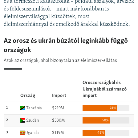
és a természeti katasztrófák – például aszályok, árvizek
és földcsuszamlások – miatt már korábban is
élelmiszerválsággal küzdöttek, most
élelmiszerhiánnyal és emelkedő árakkal küszködnek.