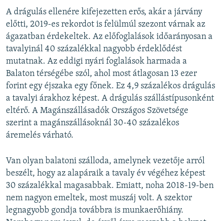
A drágulás ellenére kifejezetten erős, akár a járvány
előtti, 2019-es rekordot is felülmúl szezont várnak az
ágazatban érdekeltek. Az előfoglalások időarányosan a
tavalyinál 40 százalékkal nagyobb érdeklődést
mutatnak. Az eddigi nyári foglalások harmada a
Balaton térségébe szól, ahol most átlagosan 13 ezer
forint egy éjszaka egy főnek. Ez 4,9 százalékos drágulás
a tavalyi árakhoz képest. A drágulás szállástípusonként
eltérő. A Magánszállásadók Országos Szövetsége
szerint a magánszállásoknál 30-40 százalékos
áremelés várható.
Van olyan balatoni szálloda, amelynek vezetője arról
beszélt, hogy az alapáraik a tavaly év végéhez képest
30 százalékkal magasabbak. Emiatt, noha 2018-19-ben
nem nagyon emeltek, most muszáj volt. A szektor
legnagyobb gondja továbbra is munkaerőhiány.