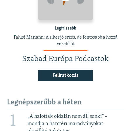
Legfrissebb
Falusi Mariann: A siker jó érzés, de fontosabb a hozzá
vezető út
Szabad Európa Podcastok
Feliratkozás
Legnépszerűbb a héten
1
„A halottak oldalán nem áll senki” –
mondja a harctéri maradványokat