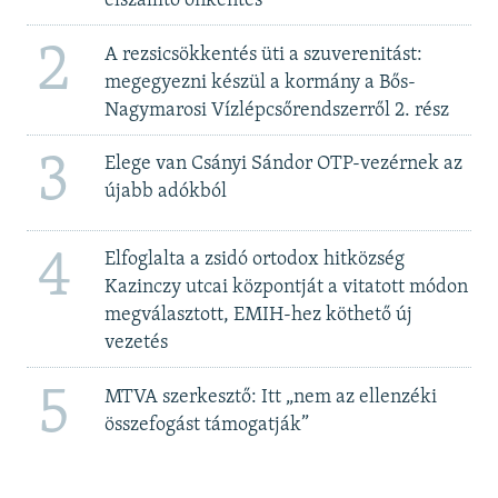
elszállító önkéntes
2
A rezsicsökkentés üti a szuverenitást:
megegyezni készül a kormány a Bős-
Nagymarosi Vízlépcsőrendszerről 2. rész
3
Elege van Csányi Sándor OTP-vezérnek az
újabb adókból
4
Elfoglalta a zsidó ortodox hitközség
Kazinczy utcai központját a vitatott módon
megválasztott, EMIH-hez köthető új
vezetés
5
MTVA szerkesztő: Itt „nem az ellenzéki
összefogást támogatják”