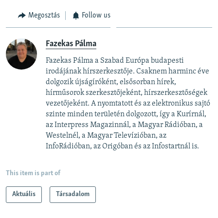
Megosztás
Follow us
Fazekas Pálma
Fazekas Pálma a Szabad Európa budapesti
irodájának hírszerkesztője. Csaknem harminc éve
dolgozik újságíróként, elsősorban hírek,
hírműsorok szerkesztőjeként, hírszerkesztőségek
vezetőjeként. A nyomtatott és az elektronikus sajtó
szinte minden területén dolgozott, így a Kurírnál,
az Interpress Magazinnál, a Magyar Rádióban, a
Westelnél, a Magyar Televízióban, az
InfoRádióban, az Origóban és az Infostartnál is.
This item is part of
Aktuális
Társadalom