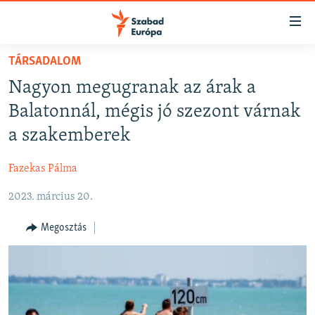
Akadálymentes
mód
Ugrás
TÁRSADALOM
a
NAPIRENDEN
Nagyon megugranak az árak a
fő
AKTUÁLIS
oldalra
Balatonnál, mégis jó szezont várnak
FELIRATKOZÁS
PODCASTOK
Ugrás
a szakemberek
a
VIDEÓK
tartalomjegyzékre
Fazekas Pálma
Spotify
ELEMZŐ
Ugrás
a
2023. március 20.
NER15
Feliratkozás
keresésre
SZABADON
Megosztás
TÁRSADALOM
DEMOKRÁCIA
A PÉNZ NYOMÁBAN