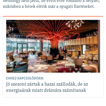
Nemhogy nem javul, de évről évre rosszabb a helyzet,
miközben a bérek elérik már a nyugati fizetéseket.
EHHEZ KAPCSOLÓDÓAN:
Jó szezont zártak a hazai szállodák, de az
energiaárak miatt drámára számítanak