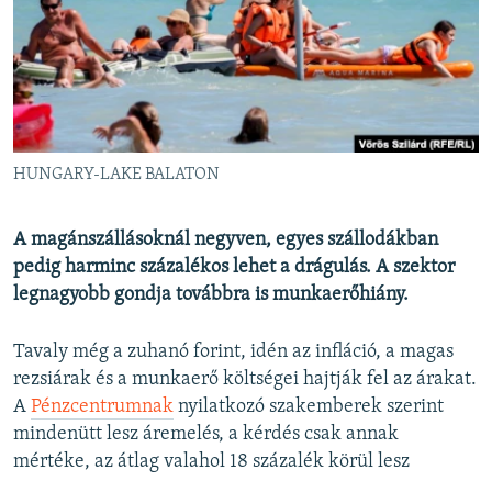
EURÓPAI UNIÓ
VILÁG
KLÍMAVÁLTOZÁS
A MÚLT TANULSÁGAI
HUNGARY-LAKE BALATON
KÖVESSEN MINKET!
A magánszállásoknál negyven, egyes szállodákban
pedig harminc százalékos lehet a drágulás. A szektor
legnagyobb gondja továbbra is munkaerőhiány.
Valamennyi RFE/RL weboldal
Tavaly még a zuhanó forint, idén az infláció, a magas
rezsiárak és a munkaerő költségei hajtják fel az árakat.
A
Pénzcentrumnak
nyilatkozó szakemberek szerint
mindenütt lesz áremelés, a kérdés csak annak
mértéke, az átlag valahol 18 százalék körül lesz