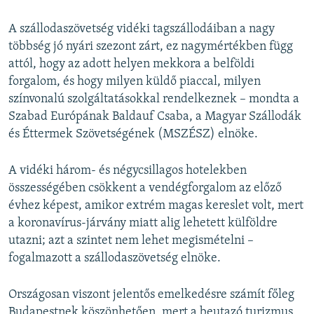
A szállodaszövetség vidéki tagszállodáiban a nagy
többség jó nyári szezont zárt, ez nagymértékben függ
attól, hogy az adott helyen mekkora a belföldi
forgalom, és hogy milyen küldő piaccal, milyen
színvonalú szolgáltatásokkal rendelkeznek – mondta a
Szabad Európának Baldauf Csaba, a Magyar Szállodák
és Éttermek Szövetségének (MSZÉSZ) elnöke.
A vidéki három- és négycsillagos hotelekben
összességében csökkent a vendégforgalom az előző
évhez képest, amikor extrém magas kereslet volt, mert
a koronavírus-járvány miatt alig lehetett külföldre
utazni; azt a szintet nem lehet megismételni –
fogalmazott a szállodaszövetség elnöke.
Országosan viszont jelentős emelkedésre számít főleg
Budapestnek köszönhetően, mert a beutazó turizmus