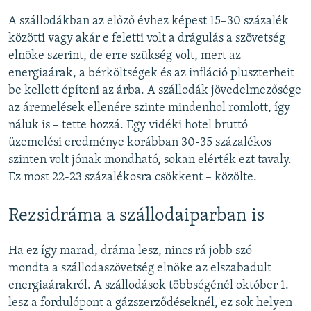
A szállodákban az előző évhez képest 15–30 százalék
közötti vagy akár e feletti volt a drágulás a szövetség
elnöke szerint, de erre szükség volt, mert az
energiaárak, a bérköltségek és az infláció pluszterheit
be kellett építeni az árba. A szállodák jövedelmezősége
az áremelések ellenére szinte mindenhol romlott, így
náluk is – tette hozzá. Egy vidéki hotel bruttó
üzemelési eredménye korábban 30-35 százalékos
szinten volt jónak mondható, sokan elérték ezt tavaly.
Ez most 22-23 százalékosra csökkent – közölte.
Rezsidráma a szállodaiparban is
Ha ez így marad, dráma lesz, nincs rá jobb szó –
mondta a szállodaszövetség elnöke az elszabadult
energiaárakról. A szállodások többségénél október 1.
lesz a fordulópont a gázszerződéseknél, ez sok helyen