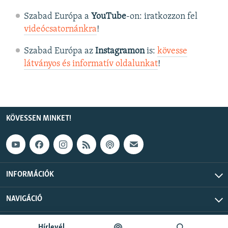
Szabad Európa a
YouTube
-on: iratkozzon fel
videócsatornánkra
!
Szabad Európa az
Instagramon
is:
kövesse
látványos és informatív oldalunkat
! ​
KÖVESSEN MINKET!
INFORMÁCIÓK
NAVIGÁCIÓ
Szabad Európa © 2026 RFE/RL, Inc. Minden jog fenntartva.
Hírlevél