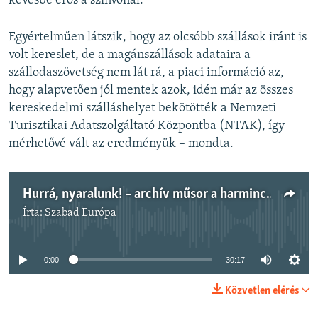
kevésbé erős a színvonal.
Egyértelműen látszik, hogy az olcsóbb szállások iránt is
volt kereslet, de a magánszállások adataira a
szállodaszövetség nem lát rá, a piaci információ az,
hogy alapvetően jól mentek azok, idén már az összes
kereskedelmi szálláshelyet bekötötték a Nemzeti
Turisztikai Adatszolgáltató Központba (NTAK), így
mérhetővé vált az eredményük – mondta.
Hurrá, nyaralunk! – archív műsor a harminc évvel ezelőtti nyaralási szokásokról
Írta:
Szabad Európa
Jelenleg nincs elérhető tartalom
0:00
30:17
Közvetlen elérés