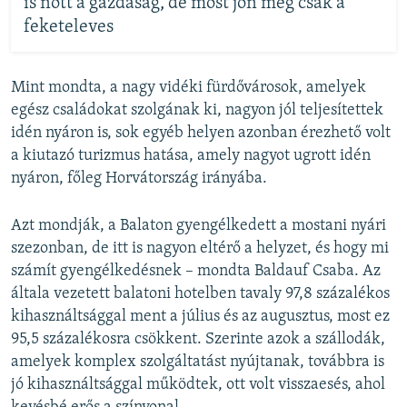
is nőtt a gazdaság, de most jön még csak a
feketeleves
Mint mondta, a nagy vidéki fürdővárosok, amelyek
egész családokat szolgának ki, nagyon jól teljesítettek
idén nyáron is, sok egyéb helyen azonban érezhető volt
a kiutazó turizmus hatása, amely nagyot ugrott idén
nyáron, főleg Horvátország irányába.
Azt mondják, a Balaton gyengélkedett a mostani nyári
szezonban, de itt is nagyon eltérő a helyzet, és hogy mi
számít gyengélkedésnek – mondta Baldauf Csaba. Az
általa vezetett balatoni hotelben tavaly 97,8 százalékos
kihasználtsággal ment a július és az augusztus, most ez
95,5 százalékosra csökkent. Szerinte azok a szállodák,
amelyek komplex szolgáltatást nyújtanak, továbbra is
jó kihasználtsággal működtek, ott volt visszaesés, ahol