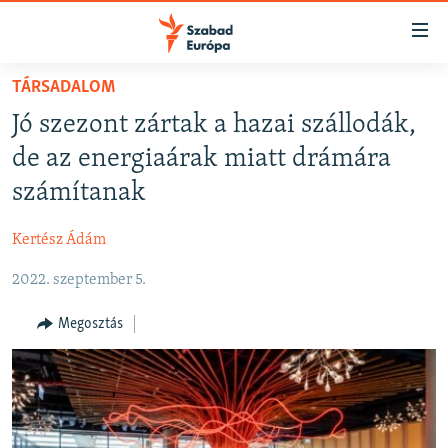
Akadálymentes
mód
Ugrás
TÁRSADALOM
a
NAPIRENDEN
Jó szezont zártak a hazai szállodák,
fő
AKTUÁLIS
oldalra
de az energiaárak miatt drámára
FELIRATKOZÁS
PODCASTOK
Ugrás
számítanak
a
VIDEÓK
tartalomjegyzékre
Kertész Ádám
Spotify
ELEMZŐ
Ugrás
a
2022. szeptember 5.
NER15
Feliratkozás
keresésre
SZABADON
Megosztás
TÁRSADALOM
DEMOKRÁCIA
A PÉNZ NYOMÁBAN