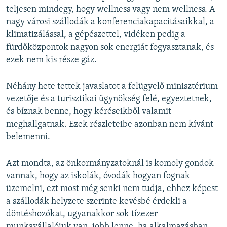
teljesen mindegy, hogy wellness vagy nem wellness. A
nagy városi szállodák a konferenciakapacitásaikkal, a
klimatizálással, a gépészettel, vidéken pedig a
fürdőközpontok nagyon sok energiát fogyasztanak, és
ezek nem kis része gáz.
Néhány hete tettek javaslatot a felügyelő minisztérium
vezetője és a turisztikai ügynökség felé, egyeztetnek,
és bíznak benne, hogy kéréseikből valamit
meghallgatnak. Ezek részleteibe azonban nem kívánt
belemenni.
Azt mondta, az önkormányzatoknál is komoly gondok
vannak, hogy az iskolák, óvodák hogyan fognak
üzemelni, ezt most még senki nem tudja, ehhez képest
a szállodák helyzete szerinte kevésbé érdekli a
döntéshozókat, ugyanakkor sok tízezer
munkavállalójuk van, jobb lenne, ha alkalmazásban