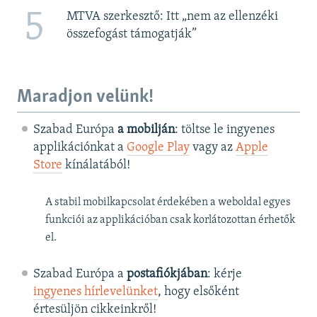
5
MTVA szerkesztő: Itt „nem az ellenzéki
összefogást támogatják”
Maradjon velünk!
Szabad Európa
a mobilján
: töltse le ingyenes
applikációnkat a
Google Play
vagy az
Apple
Store
kínálatából!
A stabil mobilkapcsolat érdekében a weboldal egyes
funkciói az applikációban csak korlátozottan érhetők
el.
Szabad Európa a
postafiókjában
: kérje
ingyenes hírlevelünket
, hogy elsőként
értesüljön cikkeinkről!