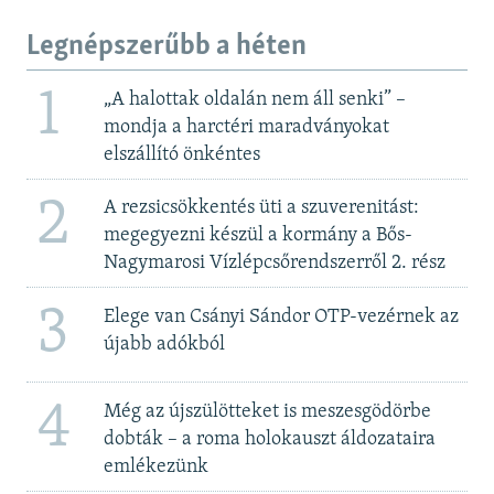
Legnépszerűbb a héten
1
„A halottak oldalán nem áll senki” –
mondja a harctéri maradványokat
elszállító önkéntes
2
A rezsicsökkentés üti a szuverenitást:
megegyezni készül a kormány a Bős-
Nagymarosi Vízlépcsőrendszerről 2. rész
3
Elege van Csányi Sándor OTP-vezérnek az
újabb adókból
4
Még az újszülötteket is meszesgödörbe
dobták – a roma holokauszt áldozataira
emlékezünk