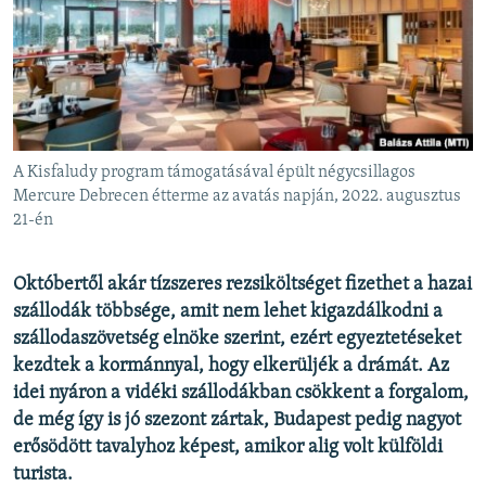
EURÓPAI UNIÓ
VILÁG
KLÍMAVÁLTOZÁS
A MÚLT TANULSÁGAI
A Kisfaludy program támogatásával épült négycsillagos
KÖVESSEN MINKET!
Mercure Debrecen étterme az avatás napján, 2022. augusztus
21-én
Októbertől akár tízszeres rezsiköltséget fizethet a hazai
Valamennyi RFE/RL weboldal
szállodák többsége, amit nem lehet kigazdálkodni a
szállodaszövetség elnöke szerint, ezért egyeztetéseket
kezdtek a kormánnyal, hogy elkerüljék a drámát. Az
idei nyáron a vidéki szállodákban csökkent a forgalom,
de még így is jó szezont zártak, Budapest pedig nagyot
erősödött tavalyhoz képest, amikor alig volt külföldi
turista.