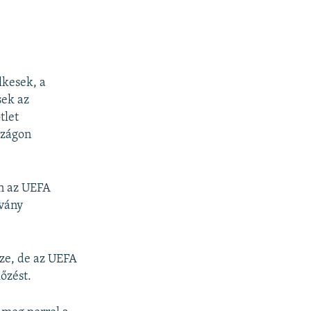
lkesek, a
sek az
tlet
szágon
n az UEFA
rvány
sze, de az UEFA
őzést.