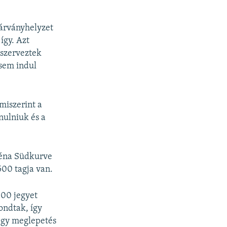
járványhelyzet
így. Azt
 szerveztek
 sem indul
miszerint a
nulniuk és a
réna Südkurve
500 tagja van.
100 jegyet
ondtak, így
agy meglepetés