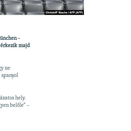
München -
 érkezik majd
gy ne
 spanyol
zatos hely.
yen belőle” –