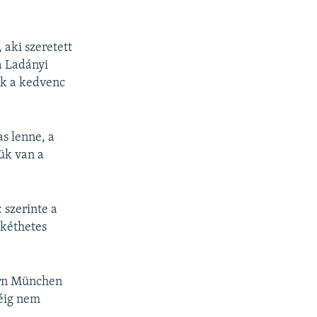
aki szeretett
a Ladányi
ik a kedvenc
as lenne, a
ük van a
 szerinte a
 kéthetes
ern München
séig nem