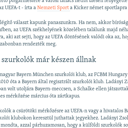
orto polgármestere a városi tanács hétfői ülésén fenyegette
az UEFA-t - írta a
Nemzeti Sport
a Kicker német sportlapra
légítő választ kapunk panaszunkra. Ha nem, akkor bírósá
nfben, az UEFA székhelyének közelében találunk majd néhá
, aki azt sejti, hogy az UEFA döntésének valódi oka az, ho
sszabonban rendezték meg.
szurkolók már készen állnak
magyar Bayern München szurkolói klub, az FCBM Hungary
10 óta a Bayern által regisztrált szurkolói klub. Ladányi Z
an volt utoljára Bayern-meccsen, a Schalke ellen játszotta
zes mérkőzése március óta zártkapus.
olók a csürötöki mérkőzésre az UEFA-n vagy a hivatalos 
lói klubokon keresztül juthattak jegyekhez. Ladányi Zsol
 mondta, azzal párhuzamosan, hogy a külföldi szurkolók s