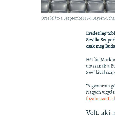
Üres lelátó a Szeptember 18-i Bayern-Sch
Eredetileg töb
Sevilla Szupe
csak meg Buda
Hétfőn Markus 
utazzanak a Bu
Sevillával csa
“A gyomrom gö
Nagyon vigyázn
fogalmazott a 
Volt, aki