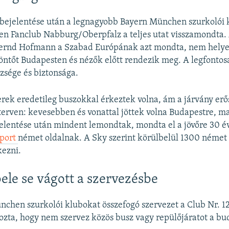
bejelentése után a legnagyobb Bayern München szurkolói k
n Fanclub Nabburg/Oberpfalz a teljes utat visszamondta. 
Bernd Hofmann a Szabad Európának azt mondta, nem helyes
tőt Budapesten és nézők előtt rendezik meg. A legfontosa
zsége és biztonsága.
rek eredetileg buszokkal érkeztek volna, ám a járvány erő
 terven: kevesebben és vonattal jöttek volna Budapestre, ma
lentése után mindent lemondtak, mondta el a jövőre 30 é
port
német oldalnak. A Sky szerint körülbelül 1300 német 
kezni.
bele se vágott a szervezésbe
chen szurkolói klubokat összefogó szervezet a Club Nr. 1
rozta, hogy nem szervez közös busz vagy repülőjáratot a bu