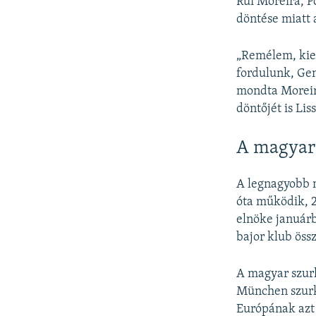
Rui Moreira, P
döntése miatt 
„Remélem, kie
fordulunk, Ge
mondta Moreira
döntőjét is Li
A magyar 
A legnagyobb 
óta működik, 20
elnöke januárb
bajor klub öss
A magyar szurk
München szurko
Európának azt