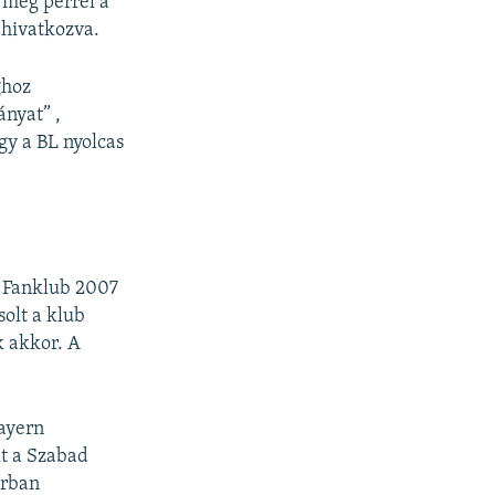
 meg perrel a
 hivatkozva.
ghoz
nyat” ,
gy a BL nyolcas
 Fanklub 2007
solt a klub
k akkor. A
Bayern
t a Szabad
orban