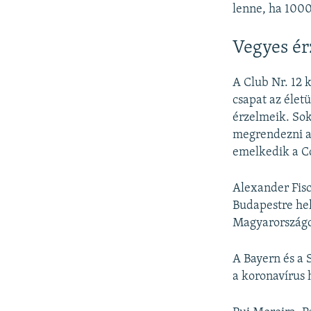
lenne, ha 1000
Vegyes é
A Club Nr. 12 k
csapat az élet
érzelmeik. Sok
megrendezni a
emelkedik a C
Alexander Fis
Budapestre hel
Magyarországo
A Bayern és a 
a koronavírus 