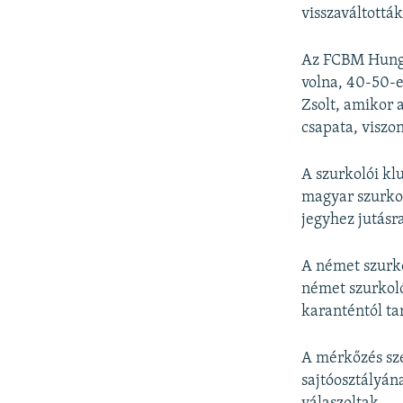
visszaváltottá
Az FCBM Hungar
volna, 40-50-
Zsolt, amikor 
csapata, viszo
A szurkolói kl
magyar szurkol
jegyhez jutásr
A német szurko
német szurkoló
karanténtól ta
A mérkőzés sz
sajtóosztályá