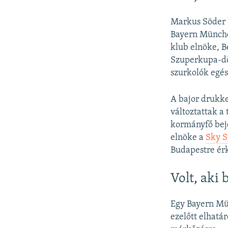
Markus Söder 
Bayern Münche
klub elnöke, 
Szuperkupa-dön
szurkolók egés
A bajor drukke
változtattak a
kormányfő beje
elnöke a
Sky S
Budapestre ér
Volt, aki 
Egy Bayern Mün
ezelőtt elhatá