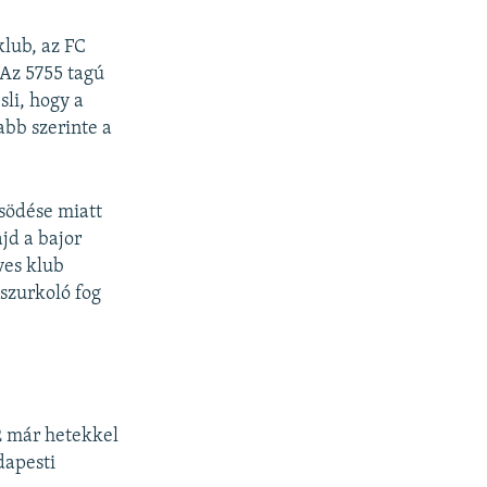
lub, az FC
Az 5755 tagú
li, hogy a
bb szerinte a
södése miatt
jd a bajor
ves klub
szurkoló fog
2 már hetekkel
dapesti