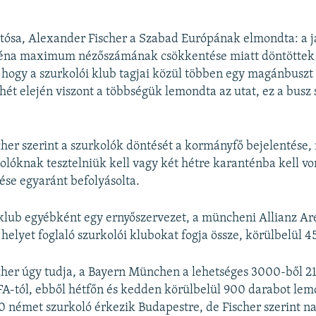
jtósa, Alexander Fischer a Szabad Európának elmondta: a 
réna maximum nézőszámának csökkentése miatt döntöttek 
 hogy a szurkolói klub tagjai közül többen egy magánbuszt
hét elején viszont a többségük lemondta az utat, ez a busz
her szerint a szurkolók döntését a kormányfő bejelentése, 
olóknak tesztelniük kell vagy két hétre karanténba kell vo
ése egyaránt befolyásolta.
 klub egyébként egy ernyőszervezet, a müncheni Allianz A
helyet foglaló szurkolói klubokat fogja össze, körülbelül 4
her úgy tudja, a Bayern München a lehetséges 3000-ből 2
FA-tól, ebből hétfőn és kedden körülbelül 900 darabot lem
német szurkoló érkezik Budapestre, de Fischer szerint n