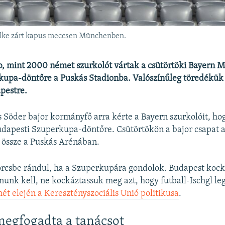
alke zárt kapus meccsen Münchenben.
b, mint 2000 német szurkolót vártak a csütörtöki Bayern 
rkupa-döntőre a Puskás Stadionba. Valószínűleg töredékük
pestre.
Söder bajor kormányfő arra kérte a Bayern szurkolóit, ho
dapesti Szuperkupa-döntőre. Csütörtökön a bajor csapat a
p össze a Puskás Arénában.
rcsbe rándul, ha a Szuperkupára gondolok. Budapest kocká
unk kell, ne kockáztassuk meg azt, hogy futball-Ischgl leg
hét elején a Keresztényszociális Unió politikusa
.
 megfogadta a tanácsot