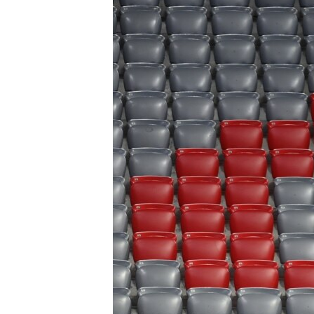
EURÓPAI UNIÓ
VILÁG
KLÍMAVÁLTOZÁS
A MÚLT TANULSÁGAI