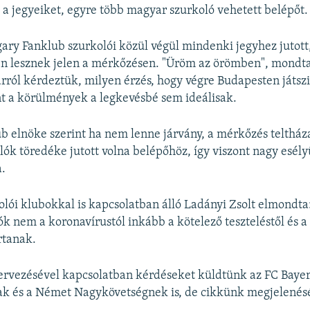
k a jegyeiket, egyre több magyar szurkoló vehetett belépőt.
y Fanklub szurkolói közül végül mindenki jegyhez jutott, 
en lesznek jelen a mérkőzésen. "Üröm az örömben", mondt
arról kérdeztük, milyen érzés, hogy végre Budapesten játsz
nt a körülmények a legkevésbé sem ideálisak.
ub elnöke szerint ha nem lenne járvány, a mérkőzés teltház
ók töredéke jutott volna belépőhöz, így viszont nagy esély
a.
lói klubokkal is kapcsolatban álló Ladányi Zsolt elmondta:
k nem a koronavírustól inkább a kötelező teszteléstől és a
rtanak.
ervezésével kapcsolatban kérdéseket küldtünk az FC Bay
nak és a Német Nagykövetségnek is, de cikkünk megjelené