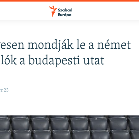
esen mondják le a német
FELIRATKOZÁS
lók a budapesti utat
Apple Podcasts
r 23.
Spotify
Feliratkozás