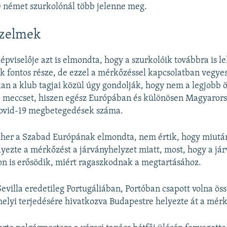
 német szurkolónál több jelenne meg.
rzelmek
épviselője azt is elmondta, hogy a szurkolóik továbbra is le
ük fontos része, de ezzel a mérkőzéssel kapcsolatban vegye
an a klub tagjai közül úgy gondolják, hogy nem a legjobb ö
 meccset, hiszen egész Európában és különösen Magyaror
ovid-19 megbetegedések száma.
cher a Szabad Európának elmondta, nem értik, hogy miutá
yezte a mérkőzést a járványhelyzet miatt, most, hogy a já
n is erősödik, miért ragaszkodnak a megtartásához.
Sevilla eredetileg Portugáliában, Portóban csapott volna ös
helyi terjedésére hivatkozva Budapestre helyezte át a mérk