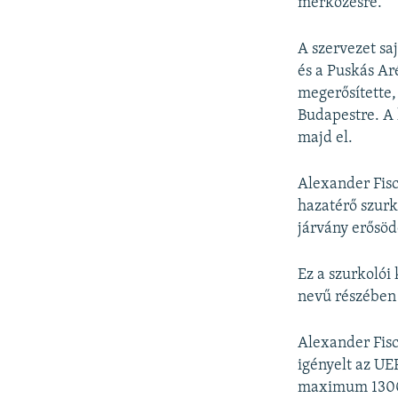
mérkőzésre.
A szervezet sa
és a Puskás A
megerősítette,
Budapestre. A 
majd el.
Alexander Fisc
hazatérő szurk
járvány erősöd
Ez a szurkolói
nevű részében 
Alexander Fisc
igényelt az UE
maximum 1300 