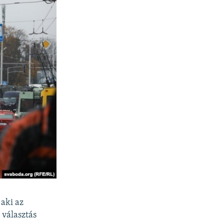
aki az
 választás