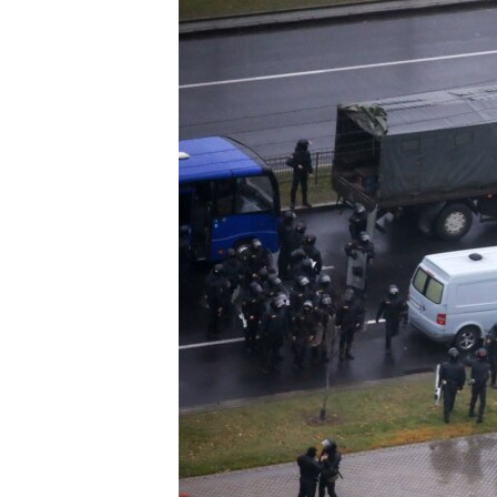
EURÓPAI UNIÓ
VILÁG
KLÍMAVÁLTOZÁS
A MÚLT TANULSÁGAI