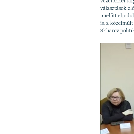
vezetőkkel tár
választások el
mielőtt elindul
is, a közelmúlt
Skliarov politi