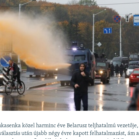
kasenka közel harminc éve Belarusz teljhatalmú vezetője, 
álasztás után újabb négy évre kapott felhatalmazást, ám a