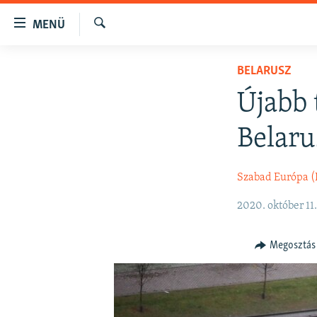
Akadálymentes
MENÜ
mód
Keresés
Ugrás
NAPIRENDEN
BELARUSZ
a
AKTUÁLIS
fő
Újabb 
oldalra
PODCASTOK
Ugrás
Belar
VIDEÓK
a
tartalomjegyzékre
ELEMZŐ
Szabad Európa 
Ugrás
NER15
a
2020. október 11
keresésre
SZABADON
TÁRSADALOM
Megosztás
DEMOKRÁCIA
A PÉNZ NYOMÁBAN