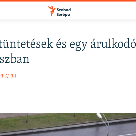
tüntetések és egy árulkodó
uszban
(RFE/RL)
.