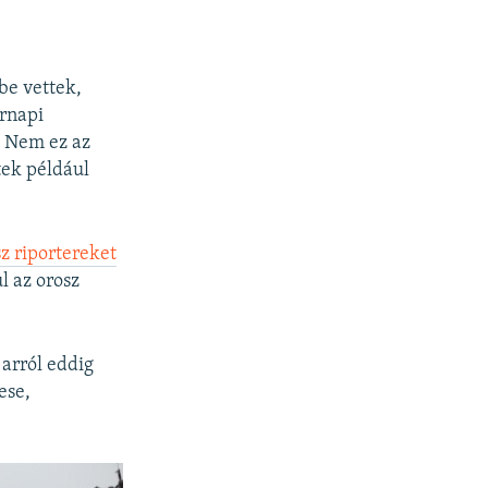
tbe vettek,
árnapi
. Nem ez az
tek például
z riportereket
l az orosz
 arról eddig
ese,