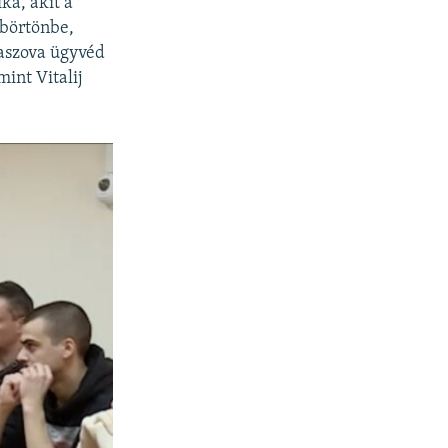
ka, akit a
 börtönbe,
Vlaszova ügyvéd
mint Vitalij