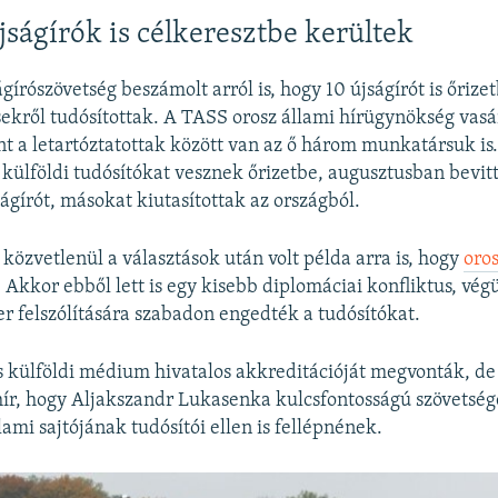
jságírók is célkeresztbe kerültek
gírószövetség beszámolt arról is, hogy 10 újságírót is őrize
sekről tudósítottak. A TASS orosz állami hírügynökség vas
int a letartóztatottak között van az ő három munkatársuk is
y külföldi tudósítókat vesznek őrizetbe, augusztusban bevit
ságírót, másokat kiutasítottak az országból.
közvetlenül a választások után volt példa arra is, hogy
oros
. Akkor ebből lett is egy kisebb diplomáciai konfliktus, végü
r felszólítására szabadon engedték a tudósítókat.
s külföldi médium hivatalos akkreditációját megvonták, de
ír, hogy Aljakszandr Lukasenka kulcsfontosságú szövetség
ami sajtójának tudósítói ellen is fellépnének.