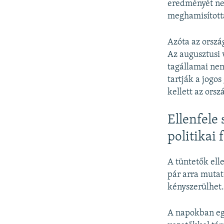
eredményét nem
meghamisította
Azóta az orszá
Az augusztusi 
tagállamai nem
tartják a jogo
kellett az orsz
Ellenfele
politikai 
A tüntetők ell
pár arra mutat
kényszerülhet
A napokban egy