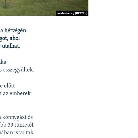
 a hétvégén
got, ahol
 utalhat.
nka
s összegyűltek.
 előtt
va az emberek
n könnygázt és
ább 39 tüntetőt
nában is voltak