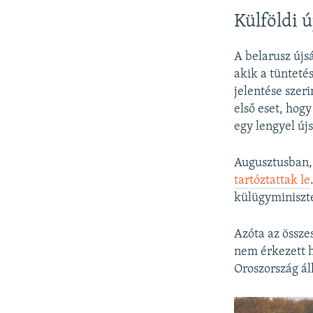
Külföldi ú
A belarusz újsá
akik a tünteté
jelentése szer
első eset, hog
egy lengyel új
Augusztusban, 
tartóztattak le
külügyminiszte
Azóta az össze
nem érkezett h
Oroszország áll