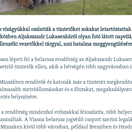
 vízágyúkkal oszlatták a tüntetőket sokakat letartóztattak
közben Aljakszandr Lukasenkáról olyan fotó látott napvilá
llenzéki vezetőkkel tárgyal, ami hatalma meggyengülésére
san lépett fel a belarusz rendőrség az Aljakszandr Lukase
etelő tüntetők ellen, akik a hétvégén több nagyvárosban i
 Minszkben rendőrök és katonák már a tüntetés megkezdése
rgalmasabb metróállomásokat és a főutakat, megakadályoz
tetés helyszínére.
 a rendőrség mindenhol erőszakkal feloszlatta, több helye
használtak. A Viasna belarusz jogvédő csoport szerint legal
, Minszken kívül több városban, például Bresztben és Hrod