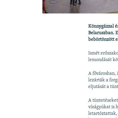
Könnygázzal és
Belaruszban. E
bebörtönzött e
Ismét erőszako
lemondását köv
A fővárosban,
lezárták a fo
eljutását a tün
A tüntetéseket
vízágyúkat is 
letartóztattak