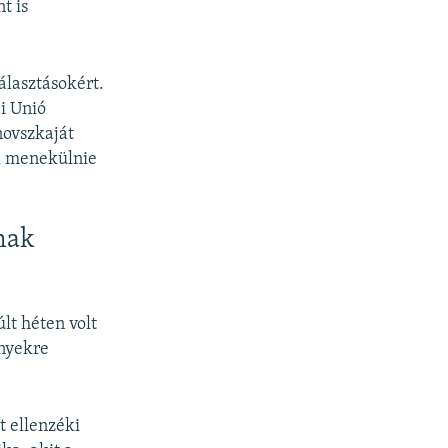
t is
álasztásokért.
i Unió
novszkaját
al menekülnie
nak
lt héten volt
ényekre
t ellenzéki