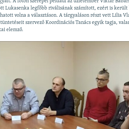
gyalt. A fotón szerepel például az üzletember Viktar Babari
őtt Lukasenka legfőbb riválisának számított, ezért is került
hatott volna a választáson. A tárgyaláson részt vett Lilia 
 tüntetéseit szervező Koordinációs Tanács egyik tagja, vala
kai elemző.