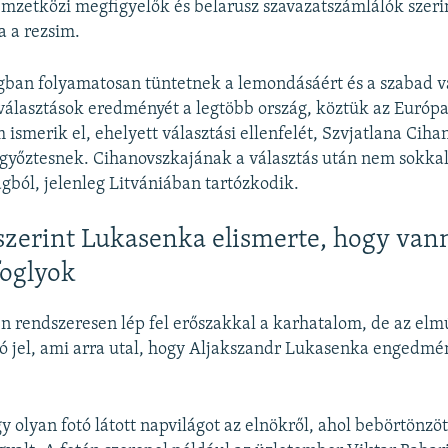
zetközi megfigyelők és belarusz szavazatszámlálók szerin
 a rezsim.
gban folyamatosan tüntetnek a lemondásáért és a szabad v
választások eredményét a legtöbb ország, köztük az Európa
 ismerik el, ehelyett választási ellenfelét, Szvjatlana Ciha
s győztesnek. Cihanovszkajának a választás után nem sokk
ágból, jelenleg Litvániában tartózkodik.
 szerint Lukasenka elismerte, hogy van
foglyok
en rendszeresen lép fel erőszakkal a karhatalom, de az elmú
ó jel, ami arra utal, hogy Aljakszandr Lukasenka engedm
.
 olyan fotó látott napvilágot az elnökről, ahol bebörtönzöt