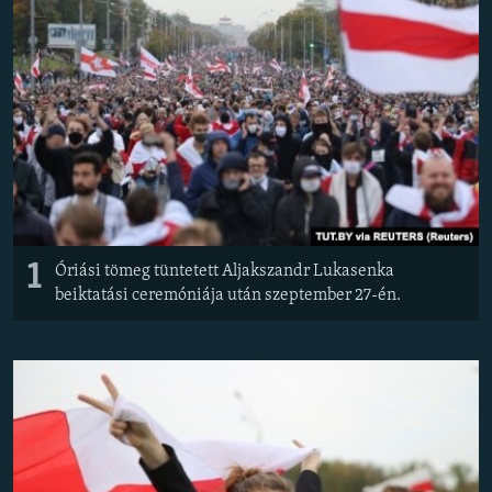
EURÓPAI UNIÓ
VILÁG
KLÍMAVÁLTOZÁS
A MÚLT TANULSÁGAI
KÖVESSEN MINKET!
1
Óriási tömeg tüntetett Aljakszandr Lukasenka
beiktatási ceremóniája után szeptember 27-én.
Valamennyi RFE/RL weboldal