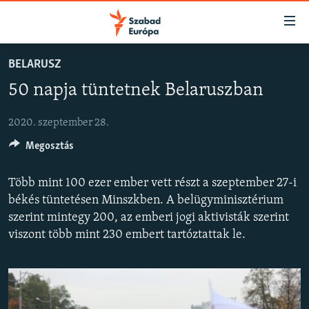
Akadálymentes
mód
Ugrás
BELARUSZ
a
NAPIRENDEN
50 napja tüntetnek Belaruszban
fő
AKTUÁLIS
oldalra
PODCASTOK
Ugrás
2020. szeptember 28.
a
Megosztás
VIDEÓK
tartalomjegyzékre
ELEMZŐ
Ugrás
Több mint 100 ezer ember vett részt a szeptember 27-i
a
NER15
békés tüntetésen Minszkben. A belügyminisztérium
keresésre
szerint mintegy 200, az emberi jogi aktivisták szerint
SZABADON
viszont több mint 230 embert tartóztattak le.
TÁRSADALOM
DEMOKRÁCIA
A PÉNZ NYOMÁBAN