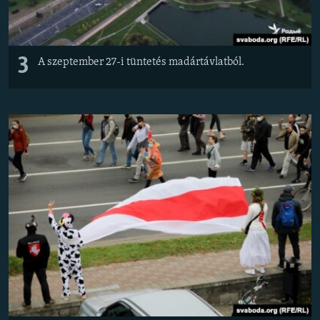
3
A szeptember 27-i tüntetés madártávlatból.