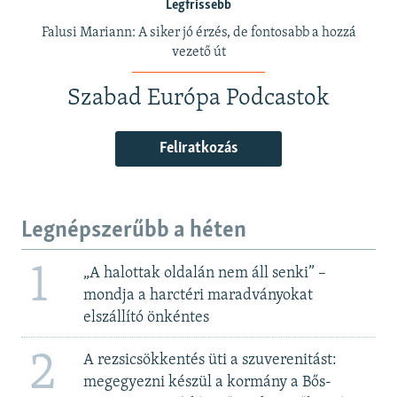
Legfrissebb
Falusi Mariann: A siker jó érzés, de fontosabb a hozzá
vezető út
Szabad Európa Podcastok
Feliratkozás
Legnépszerűbb a héten
1
„A halottak oldalán nem áll senki” –
mondja a harctéri maradványokat
elszállító önkéntes
2
A rezsicsökkentés üti a szuverenitást:
megegyezni készül a kormány a Bős-