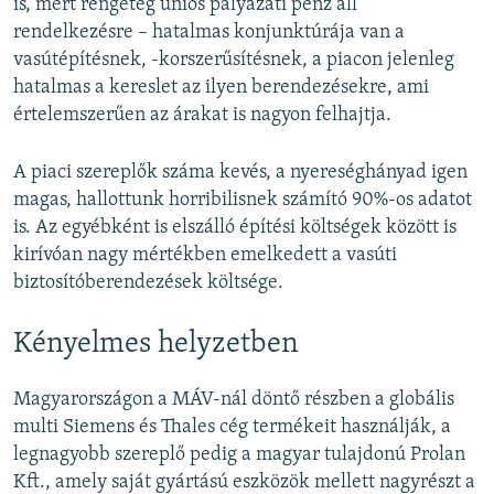
is, mert rengeteg uniós pályázati pénz áll
rendelkezésre – hatalmas konjunktúrája van a
vasútépítésnek, -korszerűsítésnek, a piacon jelenleg
hatalmas a kereslet az ilyen berendezésekre, ami
értelemszerűen az árakat is nagyon felhajtja.
A piaci szereplők száma kevés, a nyereséghányad igen
magas, hallottunk horribilisnek számító 90%-os adatot
is. Az egyébként is elszálló építési költségek között is
kirívóan nagy mértékben emelkedett a vasúti
biztosítóberendezések költsége.
Kényelmes helyzetben
Magyarországon a MÁV-nál döntő részben a globális
multi Siemens és Thales cég termékeit használják, a
legnagyobb szereplő pedig a magyar tulajdonú Prolan
Kft., amely saját gyártású eszközök mellett nagyrészt a