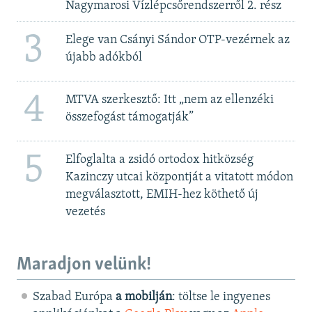
Nagymarosi Vízlépcsőrendszerről 2. rész
3
Elege van Csányi Sándor OTP-vezérnek az
újabb adókból
4
MTVA szerkesztő: Itt „nem az ellenzéki
összefogást támogatják”
5
Elfoglalta a zsidó ortodox hitközség
Kazinczy utcai központját a vitatott módon
megválasztott, EMIH-hez köthető új
vezetés
Maradjon velünk!
Szabad Európa
a mobilján
: töltse le ingyenes