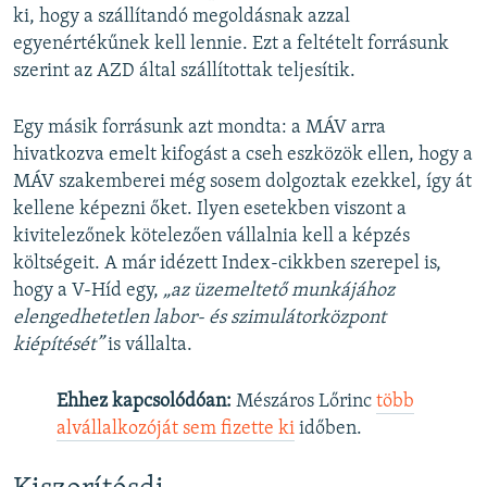
ki, hogy a szállítandó megoldásnak azzal
egyenértékűnek kell lennie. Ezt a feltételt forrásunk
szerint az AZD által szállítottak teljesítik.
Egy másik forrásunk azt mondta: a MÁV arra
hivatkozva emelt kifogást a cseh eszközök ellen, hogy a
MÁV szakemberei még sosem dolgoztak ezekkel, így át
kellene képezni őket. Ilyen esetekben viszont a
kivitelezőnek kötelezően vállalnia kell a képzés
költségeit. A már idézett Index-cikkben szerepel is,
hogy a V-Híd egy,
„az üzemeltető munkájához
elengedhetetlen labor- és szimulátorközpont
kiépítését”
is vállalta.
Ehhez kapcsolódóan:
Mészáros Lőrinc
több
alvállalkozóját sem fizette ki
időben.