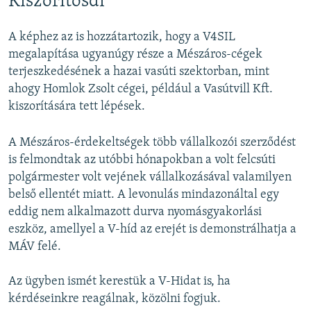
Kiszorítósdi
A képhez az is hozzátartozik, hogy a V4SIL
megalapítása ugyanúgy része a Mészáros-cégek
terjeszkedésének a hazai vasúti szektorban, mint
ahogy Homlok Zsolt cégei, például a Vasútvill Kft.
kiszorítására tett lépések.
A Mészáros-érdekeltségek több vállalkozói szerződést
is felmondtak az utóbbi hónapokban a volt felcsúti
polgármester volt vejének vállalkozásával valamilyen
belső ellentét miatt. A levonulás mindazonáltal egy
eddig nem alkalmazott durva nyomásgyakorlási
eszköz, amellyel a V-híd az erejét is demonstrálhatja a
MÁV felé.
Az ügyben ismét kerestük a V-Hidat is, ha
kérdéseinkre reagálnak, közölni fogjuk.