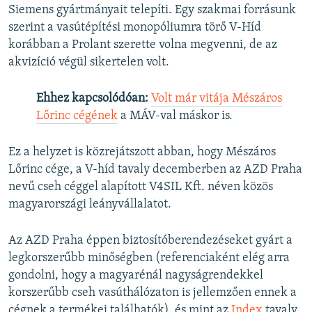
Siemens gyártmányait telepíti. Egy szakmai forrásunk
szerint a vasútépítési monopóliumra törő V-Híd
korábban a Prolant szerette volna megvenni, de az
akvizíció végül sikertelen volt.
Ehhez kapcsolódóan:
Volt már vitája Mészáros
Lőrinc cégének
a MÁV-val máskor is.
Ez a helyzet is közrejátszott abban, hogy Mészáros
Lőrinc cége, a V-híd tavaly decemberben az AZD Praha
nevű cseh céggel alapított V4SIL Kft. néven közös
magyarországi leányvállalatot.
Az AZD Praha éppen biztosítóberendezéseket gyárt a
legkorszerűbb minőségben (referenciaként elég arra
gondolni, hogy a magyarénál nagyságrendekkel
korszerűbb cseh vasúthálózaton is jellemzően ennek a
cégnek a termékei találhatók), és mint az
Index
tavaly