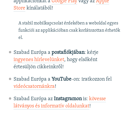
applikációnkat a
Google Play
vagy az
Apple
Store
kínálatából!
A stabil mobilkapcsolat érdekében a weboldal egyes
funkciói az applikációban csak korlátozottan érhetők
el.
Szabad Európa a
postafiókjában
: kérje
ingyenes hírlevelünket
, hogy elsőként
értesüljön cikkeinkről!
Szabad Európa a
YouTube
-on: iratkozzon fel
videócsatornánkra
!
Szabad Európa az
Instagramon
is:
kövesse
látványos és informatív oldalunkat
! ​