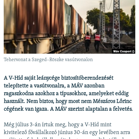
EURÓPAI UNIÓ
VILÁG
KLÍMAVÁLTOZÁS
A MÚLT TANULSÁGAI
KÖVESSEN MINKET!
Tehervonat a Szeged–Röszke vasútvonalon
A V-Híd saját leánycége biztosítóberendezését
Valamennyi RFE/RL weboldal
telepítette a vasútvonalra, a MÁV azonban
ragaszkodna azokhoz a típusokhoz, amelyeket eddig
használt. Nem biztos, hogy most nem Mészáros Lőrinc
cégének van igaza. A MÁV szerint alaptalan a felvetés.
Még július 3-án írtuk meg, hogy a V-Híd mint
kivitelező fővállalkozó június 30-án egy levélben arra