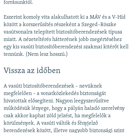
forrásunktól.
Eszerint komoly vita alakulhatott ki a MÁV és a V-Híd
között a korszerűsítés részeként a Szeged–Röszke
vasútvonalra telepített biztosítóberendezések típusa
miatt. A nézeteltérés hátterének jobb megértéséhez
egy kis vasúti biztosítóberendezési szakmai kitérőt kell
tennünk. (Nem lesz hosszú.)
Vissza az időben
A vasúti biztosítóberendezések – nevüknek
megfelelően – a vonatközlekedés biztonságát
hivatottak elősegíteni. Nagyon leegyszerűsítve
működésük lényege, hogy a pályán haladó szerelvény
csak akkor kaphat zöld jelzést, ha megfelelők a
körülmények. A vasúti váltók és fényjelző
berendezések között, illetve nagyobb biztonsági szint