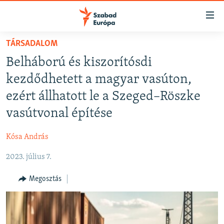
Akadálymentes
mód
Ugrás
TÁRSADALOM
a
NAPIRENDEN
Belháború és kiszorítósdi
fő
AKTUÁLIS
oldalra
kezdődhetett a magyar vasúton,
FELIRATKOZÁS
PODCASTOK
Ugrás
ezért állhatott le a Szeged–Röszke
a
VIDEÓK
vasútvonal építése
tartalomjegyzékre
Spotify
ELEMZŐ
Ugrás
Kósa András
a
NER15
Feliratkozás
keresésre
2023. július 7.
SZABADON
TÁRSADALOM
Megosztás
DEMOKRÁCIA
A PÉNZ NYOMÁBAN