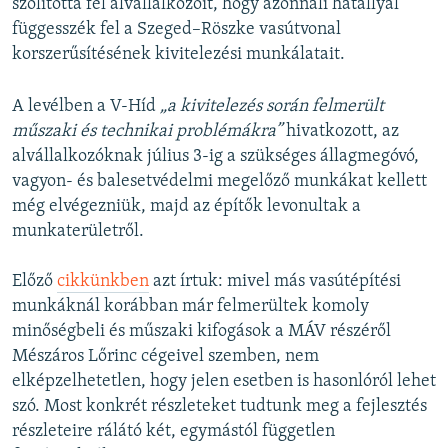
szólította fel alvállalkozóit, hogy azonnali hatállyal
függesszék fel a Szeged–Röszke vasútvonal
korszerűsítésének kivitelezési munkálatait.
A levélben a V-Híd
„a kivitelezés során felmerült
műszaki és technikai problémákra”
hivatkozott, az
alvállalkozóknak július 3-ig a szükséges állagmegóvó,
vagyon- és balesetvédelmi megelőző munkákat kellett
még elvégezniük, majd az építők levonultak a
munkaterületről.
Előző
cikkünkben
azt írtuk: mivel más vasútépítési
munkáknál korábban már felmerültek komoly
minőségbeli és műszaki kifogások a MÁV részéről
Mészáros Lőrinc cégeivel szemben, nem
elképzelhetetlen, hogy jelen esetben is hasonlóról lehet
szó. Most konkrét részleteket tudtunk meg a fejlesztés
részleteire rálátó két, egymástól független