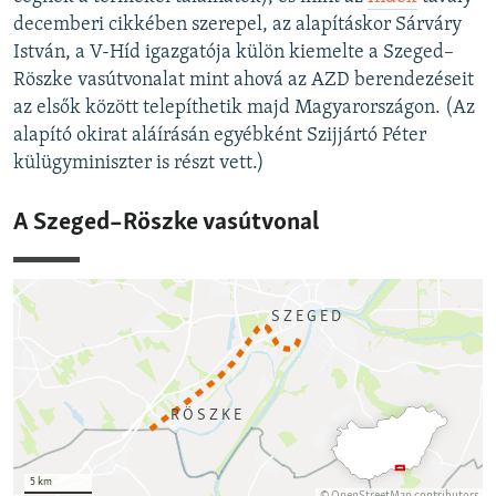
decemberi cikkében szerepel, az alapításkor Sárváry
István, a V-Híd igazgatója külön kiemelte a Szeged–
Röszke vasútvonalat mint ahová az AZD berendezéseit
az elsők között telepíthetik majd Magyarországon. (Az
alapító okirat aláírásán egyébként Szijjártó Péter
külügyminiszter is részt vett.)