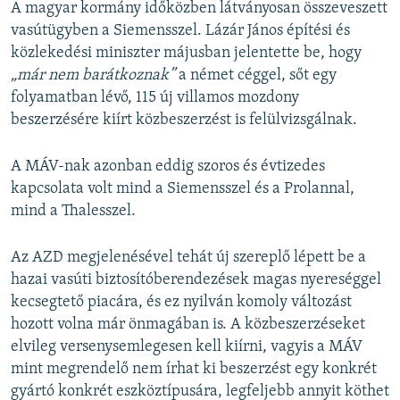
A magyar kormány időközben látványosan összeveszett
vasútügyben a Siemensszel. Lázár János építési és
közlekedési miniszter májusban jelentette be, hogy
„már nem barátkoznak”
a német céggel, sőt egy
folyamatban lévő, 115 új villamos mozdony
beszerzésére kiírt közbeszerzést is felülvizsgálnak.
A MÁV-nak azonban eddig szoros és évtizedes
kapcsolata volt mind a Siemensszel és a Prolannal,
mind a Thalesszel.
Az AZD megjelenésével tehát új szereplő lépett be a
hazai vasúti biztosítóberendezések magas nyereséggel
kecsegtető piacára, és ez nyilván komoly változást
hozott volna már önmagában is. A közbeszerzéseket
elvileg versenysemlegesen kell kiírni, vagyis a MÁV
mint megrendelő nem írhat ki beszerzést egy konkrét
gyártó konkrét eszköztípusára, legfeljebb annyit köthet