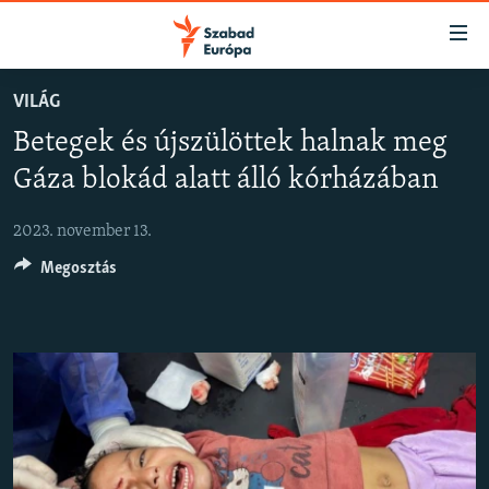
Akadálymentes
mód
Ugrás
VILÁG
a
NAPIRENDEN
Betegek és újszülöttek halnak meg
fő
AKTUÁLIS
oldalra
Gáza blokád alatt álló kórházában
FELIRATKOZÁS
PODCASTOK
Ugrás
a
2023. november 13.
VIDEÓK
tartalomjegyzékre
Spotify
Megosztás
ELEMZŐ
Ugrás
a
NER15
Feliratkozás
keresésre
SZABADON
TÁRSADALOM
DEMOKRÁCIA
A PÉNZ NYOMÁBAN