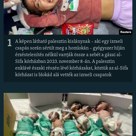
EURÓPAI UNIÓ
VILÁG
KLÍMAVÁLTOZÁS
A MÚLT TANULSÁGAI
1
A képen látható palesztin kislánynak – aki egy izraeli
csapás során sérült meg a homlokán – gyógyszer híján
KÖVESSEN MINKET!
érzéstelenítés nélkül varrják össze a sebét a gázai al-
Sifa kórházban 2023. november 8-án. A palesztin
enklávé északi részén lévő kórházakat, köztük az al-Sifa
kórházat is blokád alá vették az izraeli csapatok
Valamennyi RFE/RL weboldal