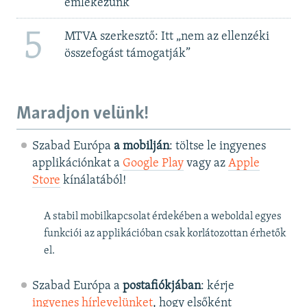
emlékezünk
5
MTVA szerkesztő: Itt „nem az ellenzéki
összefogást támogatják”
Maradjon velünk!
Szabad Európa
a mobilján
: töltse le ingyenes
applikációnkat a
Google Play
vagy az
Apple
Store
kínálatából!
A stabil mobilkapcsolat érdekében a weboldal egyes
funkciói az applikációban csak korlátozottan érhetők
el.
Szabad Európa a
postafiókjában
: kérje
ingyenes hírlevelünket
, hogy elsőként