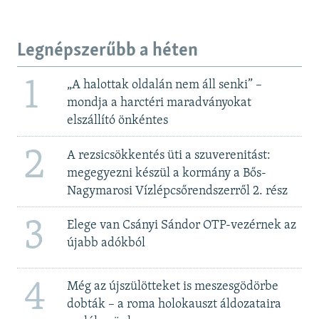
Legnépszerűbb a héten
1
„A halottak oldalán nem áll senki” –
mondja a harctéri maradványokat
elszállító önkéntes
2
A rezsicsökkentés üti a szuverenitást:
megegyezni készül a kormány a Bős-
Nagymarosi Vízlépcsőrendszerről 2. rész
3
Elege van Csányi Sándor OTP-vezérnek az
újabb adókból
4
Még az újszülötteket is meszesgödörbe
dobták – a roma holokauszt áldozataira