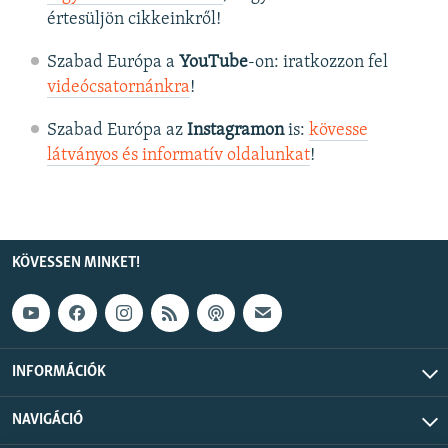
értesüljön cikkeinkről!
Szabad Európa a
YouTube
-on: iratkozzon fel
videócsatornánkra
!
Szabad Európa az
Instagramon
is:
kövesse
látványos és informatív oldalunkat
! ​
KÖVESSEN MINKET!
INFORMÁCIÓK
NAVIGÁCIÓ