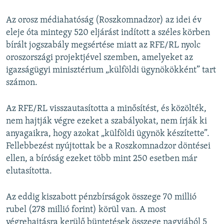
Az orosz médiahatóság (Roszkomnadzor) az idei év
eleje óta mintegy 520 eljárást indított a széles körben
bírált jogszabály megsértése miatt az RFE/RL nyolc
oroszországi projektjével szemben, amelyeket az
igazságügyi minisztérium „külföldi ügynökökként” tart
számon.
Az RFE/RL visszautasította a minősítést, és közölték,
nem hajtják végre ezeket a szabályokat, nem írják ki
anyagaikra, hogy azokat „külföldi ügynök készítette”.
Fellebbezést nyújtottak be a Roszkomnadzor döntései
ellen, a bíróság ezeket több mint 250 esetben már
elutasította.
Az eddig kiszabott pénzbírságok összege 70 millió
rubel (278 millió forint) körül van. A most
végrehajtásra kerülő büntetések összege nagyjából 5