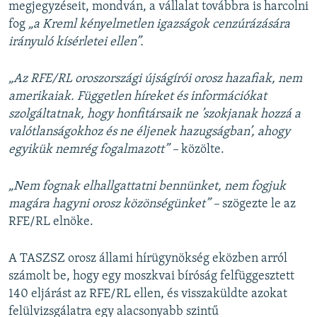
megjegyzéseit, mondván, a vállalat továbbra is harcolni
fog
„a Kreml kényelmetlen igazságok cenzúrázására
irányuló kísérletei ellen”.
„Az RFE/RL oroszországi újságírói orosz hazafiak, nem
amerikaiak. Független híreket és információkat
szolgáltatnak, hogy honfitársaik ne ’szokjanak hozzá a
valótlanságokhoz és ne éljenek hazugságban’, ahogy
egyikük nemrég fogalmazott” –
közölte.
„Nem fognak elhallgattatni bennünket, nem fogjuk
magára hagyni orosz közönségünket” –
szögezte le az
RFE/RL elnöke.
A TASZSZ orosz állami hírügynökség eközben arról
számolt be, hogy egy moszkvai bíróság felfüggesztett
140 eljárást az RFE/RL ellen, és visszaküldte azokat
felülvizsgálatra egy alacsonyabb szintű