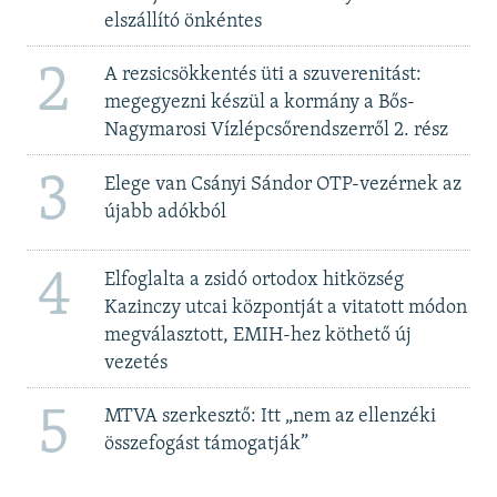
elszállító önkéntes
2
A rezsicsökkentés üti a szuverenitást:
megegyezni készül a kormány a Bős-
Nagymarosi Vízlépcsőrendszerről 2. rész
3
Elege van Csányi Sándor OTP-vezérnek az
újabb adókból
4
Elfoglalta a zsidó ortodox hitközség
Kazinczy utcai központját a vitatott módon
megválasztott, EMIH-hez köthető új
vezetés
5
MTVA szerkesztő: Itt „nem az ellenzéki
összefogást támogatják”