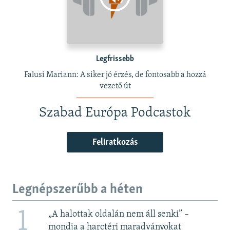
Legfrissebb
Falusi Mariann: A siker jó érzés, de fontosabb a hozzá
vezető út
Szabad Európa Podcastok
Feliratkozás
Legnépszerűbb a héten
1
„A halottak oldalán nem áll senki” –
mondja a harctéri maradványokat