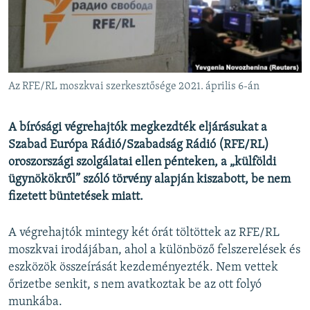
EURÓPAI UNIÓ
VILÁG
KLÍMAVÁLTOZÁS
A MÚLT TANULSÁGAI
Az RFE/RL moszkvai szerkesztősége 2021. április 6-án
KÖVESSEN MINKET!
A bírósági végrehajtók megkezdték eljárásukat a
Szabad Európa Rádió/Szabadság Rádió (RFE/RL)
oroszországi szolgálatai ellen pénteken, a „külföldi
ügynökökről” szóló törvény alapján kiszabott, be nem
Valamennyi RFE/RL weboldal
fizetett büntetések miatt.
A végrehajtók mintegy két órát töltöttek az RFE/RL
moszkvai irodájában, ahol a különböző felszerelések és
eszközök összeírását kezdeményezték. Nem vettek
őrizetbe senkit, s nem avatkoztak be az ott folyó
munkába.