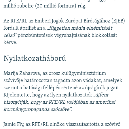
millió rubelre (20 millió forintra) rúg.
Az RFE/RL az Emberi Jogok Európai Bíróságához (EJEB)
fordult áprilisban a
„független média elnémítását
célzó”
pénzbüntetések végrehajtásának blokkolását
kérve.
Nyilatkozatháború
Marija Zaharova, az orosz külügyminisztérium
szóvivője határozottan tagadta azon vádakat, amelyek
szerint a hatósági fellépés sértené az újságírók jogait.
Kijelentette, hogy az ilyen nyilatkozatok
„újfent
bizonyítják, hogy az RFE/RL valójában az amerikai
kormánypropaganda szócsöve”
.
Jamie Fly, az RFE/RL elnöke visszautasította a szóvivő