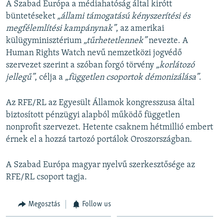
A Szabad Európa a médiahatóság által kirótt
büntetéseket
„állami támogatású kényszerítési és
megfélemlítési kampánynak”
, az amerikai
külügyminisztérium
„tűrhetetlennek”
nevezte. A
Human Rights Watch nevű nemzetközi jogvédő
szervezet szerint a szóban forgó törvény
„korlátozó
jellegű”
, célja a
„független csoportok démonizálása”
.
Az RFE/RL az Egyesült Államok kongresszusa által
biztosított pénzügyi alapból működő független
nonprofit szervezet. Hetente csaknem hétmillió embert
érnek el a hozzá tartozó portálok Oroszországban.
A Szabad Európa magyar nyelvű szerkesztősége az
RFE/RL csoport tagja.
Megosztás
Follow us