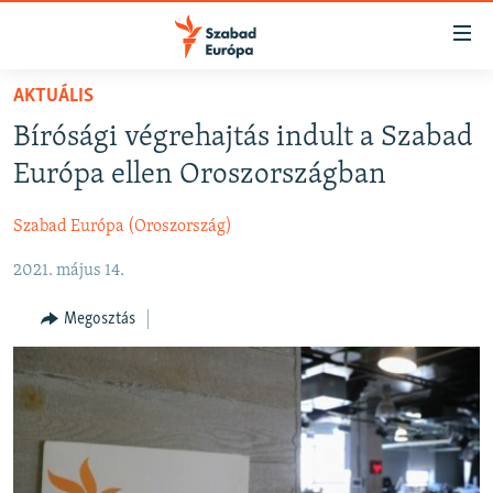
Akadálymentes
mód
Ugrás
AKTUÁLIS
a
NAPIRENDEN
Bírósági végrehajtás indult a Szabad
fő
AKTUÁLIS
oldalra
Európa ellen Oroszországban
FELIRATKOZÁS
PODCASTOK
Ugrás
a
Szabad Európa (Oroszország)
VIDEÓK
tartalomjegyzékre
Spotify
2021. május 14.
ELEMZŐ
Ugrás
a
NER15
Megosztás
Feliratkozás
keresésre
SZABADON
TÁRSADALOM
DEMOKRÁCIA
A PÉNZ NYOMÁBAN