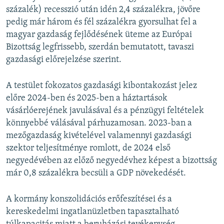
százalék) recesszió után idén 2,4 százalékra, jövőre
pedig már három és fél százalékra gyorsulhat fel a
magyar gazdaság fejlődésének üteme az Európai
Bizottság legfrissebb, szerdán bemutatott, tavaszi
gazdasági előrejelzése szerint.
A testület fokozatos gazdasági kibontakozást jelez
előre 2024-ben és 2025-ben a háztartások
vásárlóerejének javulásával és a pénzügyi feltételek
könnyebbé válásával párhuzamosan. 2023-ban a
mezőgazdaság kivételével valamennyi gazdasági
szektor teljesítménye romlott, de 2024 első
negyedévében az előző negyedévhez képest a bizottság
már 0,8 százalékra becsüli a GDP növekedését.
A kormány konszolidációs erőfeszítései és a
kereskedelmi ingatlanüzletben tapasztalható