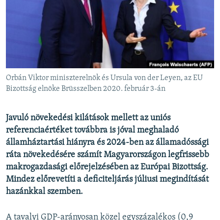
EURÓPAI UNIÓ
VILÁG
KLÍMAVÁLTOZÁS
A MÚLT TANULSÁGAI
Orbán Viktor miniszterelnök és Ursula von der Leyen, az EU
KÖVESSEN MINKET!
Bizottság elnöke Brüsszelben 2020. február 3-án
Javuló növekedési kilátások mellett az uniós
referenciaértéket továbbra is jóval meghaladó
Valamennyi RFE/RL weboldal
államháztartási hiányra és 2024-ben az államadóssági
ráta növekedésére számít Magyarországon legfrissebb
makrogazdasági előrejelzésében az Európai Bizottság.
Mindez előrevetíti a deficiteljárás júliusi megindítását
hazánkkal szemben.
A tavalyi GDP-arányosan közel egyszázalékos (0,9