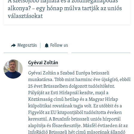
A szélsőjobb hajnala és a zöldmegállapodás
alkonya? – egy hónap múlva tartják az uniós
választásokat
Megosztás
Follow us
Gyévai Zoltán
Gyévai Zoltán a Szabad Európa brüsszeli
munkatársa. Több mint harminc éve újságíró, ebből
25 évet Brüsszelben dolgozott tudósítóként.
Pályáját az Esti Hírlapnál kezdte, majd a
Köztársaság című hetilap és a Magyar Hírlap
külpolitikai rovatának tagja volt. Ez utóbbit és a
Figyelőt az EU központjából tudósította éveken
keresztül. A BruxInfo brüsszeli uniós hírportál
alapítója és főszerkesztője. Másfél évtizeden át az
InfoRádió Brüsszeli hét című műsorának állandó