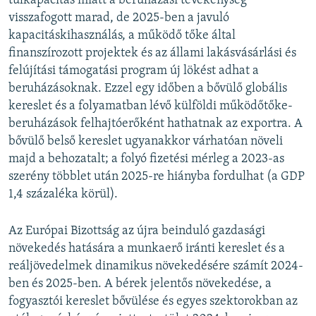
túlkapacitás miatt a beruházási tevékenység
visszafogott marad, de 2025-ben a javuló
kapacitáskihasználás, a működő tőke által
finanszírozott projektek és az állami lakásvásárlási és
felújítási támogatási program új lökést adhat a
beruházásoknak. Ezzel egy időben a bővülő globális
kereslet és a folyamatban lévő külföldi működőtőke-
beruházások felhajtóerőként hathatnak az exportra. A
bővülő belső kereslet ugyanakkor várhatóan növeli
majd a behozatalt; a folyó fizetési mérleg a 2023-as
szerény többlet után 2025-re hiányba fordulhat (a GDP
1,4 százaléka körül).
Az Európai Bizottság az újra beinduló gazdasági
növekedés hatására a munkaerő iránti kereslet és a
reáljövedelmek dinamikus növekedésére számít 2024-
ben és 2025-ben. A bérek jelentős növekedése, a
fogyasztói kereslet bővülése és egyes szektorokban az