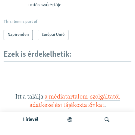
uniós szakértője.
This item is part of
Napirenden
Európai Unió
Ezek is érdekelhetik:
Itt a találja
a médiatartalom-szolgáltatói
adatkezelési tájékoztatónkat
.
Hírlevél
Legfrissebb podcastunk: