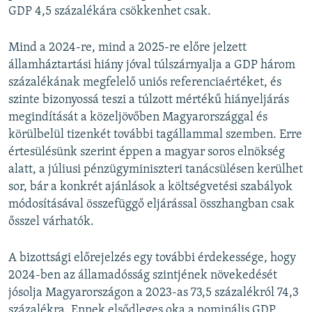
GDP 4,5 százalékára csökkenhet csak.
Mind a 2024-re, mind a 2025-re előre jelzett
államháztartási hiány jóval túlszárnyalja a GDP három
százalékának megfelelő uniós referenciaértéket, és
szinte bizonyossá teszi a túlzott mértékű hiányeljárás
megindítását a közeljövőben Magyarországgal és
körülbelül tizenkét további tagállammal szemben. Erre
értesülésünk szerint éppen a magyar soros elnökség
alatt, a júliusi pénzügyminiszteri tanácsülésen kerülhet
sor, bár a konkrét ajánlások a költségvetési szabályok
módosításával összefüggő eljárással összhangban csak
ősszel várhatók.
A bizottsági előrejelzés egy további érdekessége, hogy
2024-ben az államadósság szintjének növekedését
jósolja Magyarországon a 2023-as 73,5 százalékról 74,3
százalékra. Ennek elsődleges oka a nominális GDP