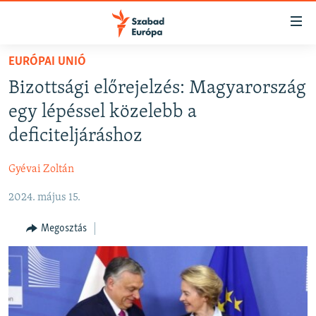
Akadálymentes
mód
Ugrás
EURÓPAI UNIÓ
a
NAPIRENDEN
Bizottsági előrejelzés: Magyarország
fő
AKTUÁLIS
oldalra
egy lépéssel közelebb a
FELIRATKOZÁS
PODCASTOK
Ugrás
deficiteljáráshoz
a
VIDEÓK
tartalomjegyzékre
Gyévai Zoltán
Spotify
ELEMZŐ
Ugrás
a
2024. május 15.
NER15
Feliratkozás
keresésre
SZABADON
Megosztás
TÁRSADALOM
DEMOKRÁCIA
A PÉNZ NYOMÁBAN