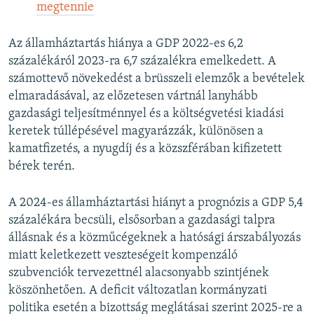
megtennie
Az államháztartás hiánya a GDP 2022-es 6,2
százalékáról 2023-ra 6,7 százalékra emelkedett. A
számottevő növekedést a brüsszeli elemzők a bevételek
elmaradásával, az előzetesen vártnál lanyhább
gazdasági teljesítménnyel és a költségvetési kiadási
keretek túllépésével magyarázzák, különösen a
kamatfizetés, a nyugdíj és a közszférában kifizetett
bérek terén.
A 2024-es államháztartási hiányt a prognózis a GDP 5,4
százalékára becsüli, elsősorban a gazdasági talpra
állásnak és a közműcégeknek a hatósági árszabályozás
miatt keletkezett veszteségeit kompenzáló
szubvenciók tervezettnél alacsonyabb szintjének
köszönhetően. A deficit változatlan kormányzati
politika esetén a bizottság meglátásai szerint 2025-re a