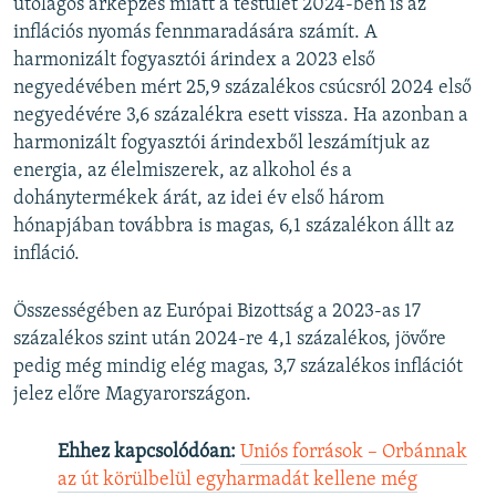
utólagos árképzés miatt a testület 2024-ben is az
inflációs nyomás fennmaradására számít. A
harmonizált fogyasztói árindex a 2023 első
negyedévében mért 25,9 százalékos csúcsról 2024 első
negyedévére 3,6 százalékra esett vissza. Ha azonban a
harmonizált fogyasztói árindexből leszámítjuk az
energia, az élelmiszerek, az alkohol és a
dohánytermékek árát, az idei év első három
hónapjában továbbra is magas, 6,1 százalékon állt az
infláció.
Összességében az Európai Bizottság a 2023-as 17
százalékos szint után 2024-re 4,1 százalékos, jövőre
pedig még mindig elég magas, 3,7 százalékos inflációt
jelez előre Magyarországon.
Ehhez kapcsolódóan:
Uniós források – Orbánnak
az út körülbelül egyharmadát kellene még