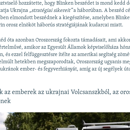
sztviselő hozzátette, hogy Blinken beszédet is mond kedd d
atja Ukrajna
„stratégiai sikereit”
a háborúban. A beszéd cé
iben elmondott beszédnek a kiegészítése, amelyben Blinke
in orosz elnököt háborús stratégiájának kudarcai miatt.
zéd óta azonban Oroszország fokozta támadásait, ami akkor
rtelművé, amikor az Egyesült Államok képviselőháza hóna
, és ezzel felfüggesztésre ítélte az amerikai segítség zömé
elmúlt hetekben megszaporodtak, Oroszország ugyanis me
 ukránok ember- és fegyverhiányát, amíg az új segélyek ú
az emberek az ukrajnai Volcsanszkból, az oro
őnek