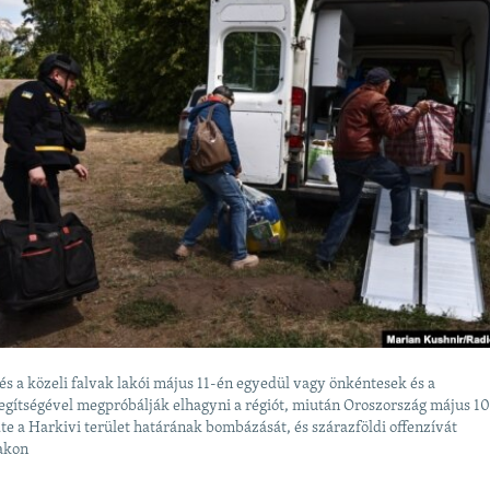
és a közeli falvak lakói május 11-én egyedül vagy önkéntesek és a
egítségével megpróbálják elhagyni a régiót, miután Oroszország május 10
e a Harkivi terület határának bombázását, és szárazföldi offenzívát
zakon