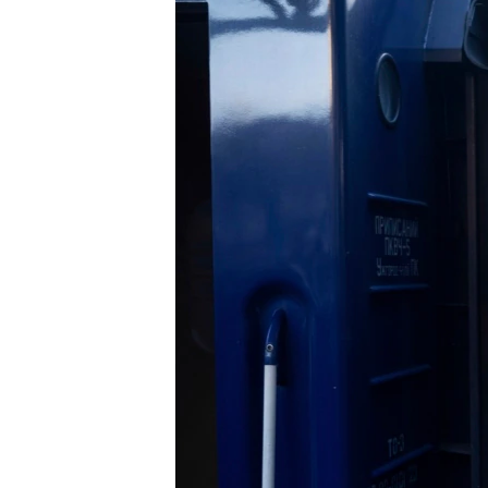
EURÓPAI UNIÓ
VILÁG
KLÍMAVÁLTOZÁS
A MÚLT TANULSÁGAI