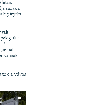
élután,
lja annak a
n kigúnyolta
 vált
pokig ült a
t. A
gpróbálja
ton vannak
szok a város