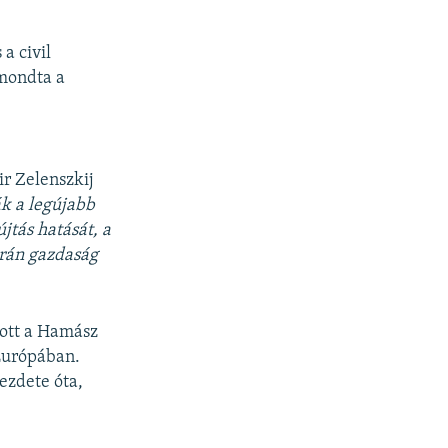
a civil
 mondta a
ir Zelenszkij
k a legújabb
jtás hatását, a
krán gazdaság
tott a Hamász
 Európában.
ezdete óta,