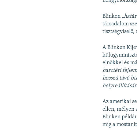
Lengyelország
Blinken
„határ
társadalom sze
tisztségviselő,
A Blinken Kij
külügyminiszté
elnökkel és má
harctéri fejle
hosszú távú bi
helyreállításán
Az amerikai se
ellen, mélyen 
Blinken példáu
míg a mostanit