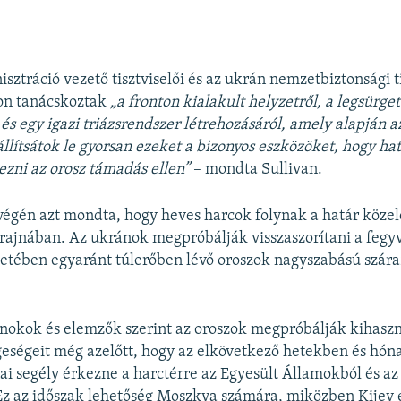
sztráció vezető tisztviselői és az ukrán nemzetbiztonsági t
non tanácskoztak
„a fronton kialakult helyzetről, a legsürge
és egy igazi triázsrendszer létrehozásáról, amely alapján 
állítsátok le gyorsan ezeket a bizonyos eszközöket, hogy h
zni az orosz támadás ellen”
– mondta Sullivan.
végén azt mondta, hogy heves harcok folynak a határ közel
ajnában. Az ukránok megpróbálják visszaszorítani a fegy
etében egyaránt túlerőben lévő oroszok nagyszabású szára
nokok és elemzők szerint az oroszok megpróbálják kihaszn
eségeit még azelőtt, hogy az elkövetkező hetekben és hó
i segély érkezne a harctérre az Egyesült Államokból és az
Ez az időszak lehetőség Moszkva számára, miközben Kijev 