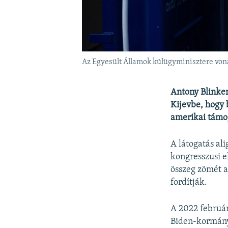
Az Egyesült Államok külügyminisztere vona
Antony Blinken
Kijevbe, hogy 
amerikai támo
A látogatás al
kongresszusi e
összeg zömét a
fordítják.
A 2022 február
Biden-kormányz