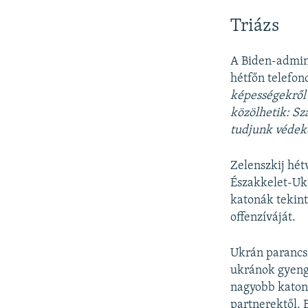
Triázs
A Biden-admini
hétfőn telefo
képességekről 
közölhetik: Sz
tudjunk védeke
Zelenszkij hét
Északkelet-Ukr
katonák tekint
offenzíváját.
Ukrán parancs
ukránok gyeng
nagyobb katona
partnerektől. 