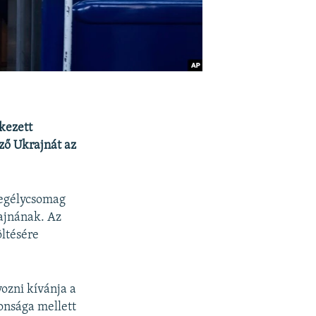
kezett
ző Ukrajnát az
 segélycsomag
rajnának. Az
öltésére
ozni kívánja a
onsága mellett