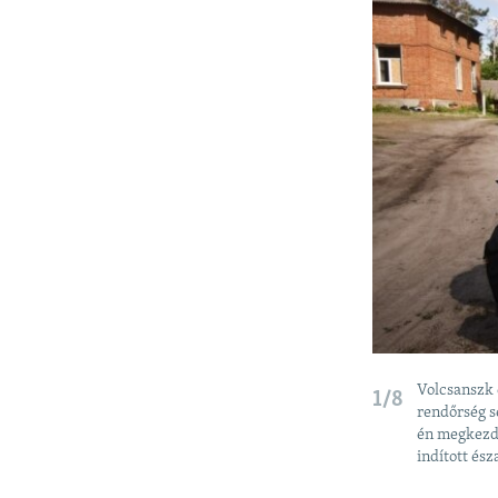
Volcsanszk 
1/8
rendőrség s
én megkezdt
indított és