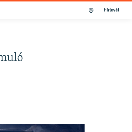
Hírlevél
omuló