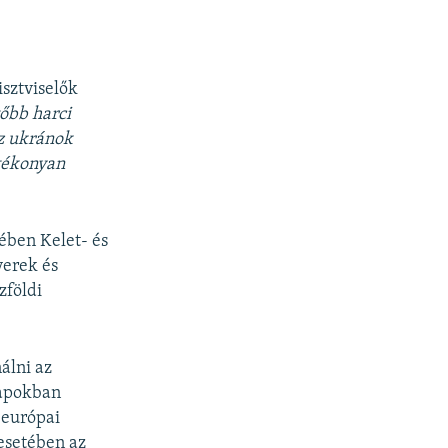
i
s
o
l
u
i
s
d
isztviselők
s
e
tőbb harci
l
az ukránok
i
atékonyan
d
e
ében Kelet- és
verek és
zföldi
álni az
napokban
 európai
esetében az