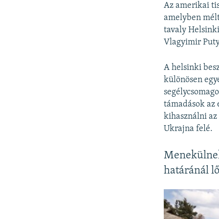
Az amerikai ti
amelyben mélt
tavaly Helsink
Vlagyimir Puty
A helsinki bes
különösen egyé
segélycsomagon
támadások az 
kihasználni az
Ukrajna felé.
Menekülnek 
határánál l