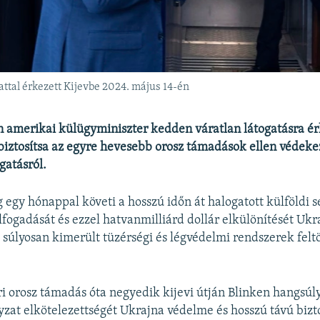
ttal érkezett Kijevbe 2024. május 14-én
 amerikai külügyminiszter kedden váratlan látogatásra ér
biztosítsa az egyre hevesebb orosz támadások ellen védeke
gatásról.
ig egy hónappal követi a hosszú időn át halogatott külföldi
lfogadását és ezzel hatvanmilliárd dollár elkülönítését Uk
 súlyosan kimerült tüzérségi és légvédelmi rendszerek felt
i orosz támadás óta negyedik kijevi útján Blinken hangsúly
at elkötelezettségét Ukrajna védelme és hosszú távú bizt