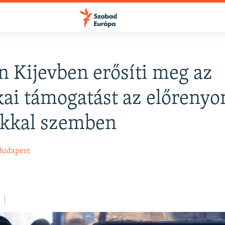
n Kijevben erősíti meg az
FELIRATKOZÁS
ai támogatást az előreny
okkal szemben
Apple Podcasts
Budapest
Spotify
Feliratkozás