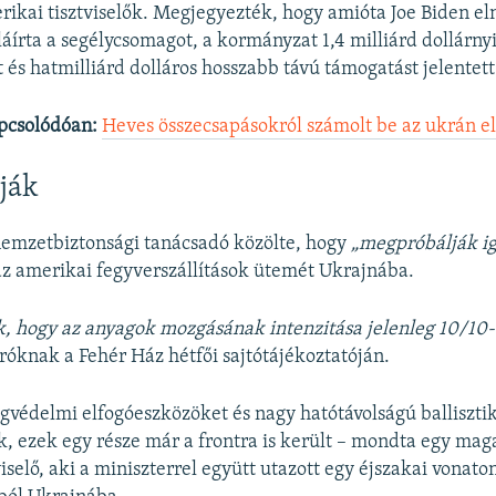
rikai tisztviselők. Megjegyezték, hogy amióta Joe Biden e
áírta a segélycsomagot, a kormányzat 1,4 milliárd dollárnyi
t és hatmilliárd dolláros hosszabb távú támogatást jelentet
pcsolódóan:
Heves összecsapásokról számolt be az ukrán e
tják
nemzetbiztonsági tanácsadó közölte, hogy
„megpróbálják i
z amerikai fegyverszállítások ütemét Ukrajnába.
k, hogy az anyagok mozgásának intenzitása jelenleg 10/10
íróknak a Fehér Ház hétfői sajtótájékoztatóján.
égvédelmi elfogóeszközöket és nagy hatótávolságú balliszti
ak, ezek egy része már a frontra is került – mondta egy mag
iselő, aki a miniszterrel együtt utazott egy éjszakai vonato