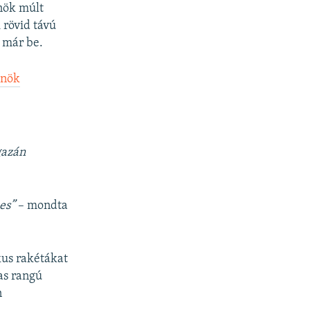
lnök múlt
 rövid távú
t már be.
lnök
gazán
-es”
– mondta
kus rakétákat
as rangú
n