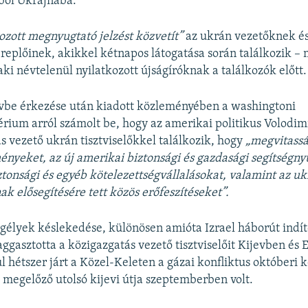
ból Ukrajnába.
ozott megnyugtató jelzést közvetít”
az ukrán vezetőknek és 
replőinek, akikkel kétnapos látogatása során találkozik –
 aki névtelenül nyilatkozott újságíróknak a találkozók előtt.
evbe érkezése után kiadott közleményében a washingtoni
rium arról számolt be, hogy az amerikai politikus Volodim
s vezető ukrán tisztviselőkkel találkozik, hogy
„megvitassá
ményeket, az új amerikai biztonsági és gazdasági segítségnyú
ztonsági és egyéb kötelezettségvállalásokat, valamint az u
ak elősegítésére tett közös erőfeszítéseket”.
gélyek késlekedése, különösen amióta Izrael háborút indí
aggasztotta a közigazgatás vezető tisztviselőit Kijevben és
l hétszer járt a Közel-Keleten a gázai konfliktus októberi k
 megelőző utolsó kijevi útja szeptemberben volt.