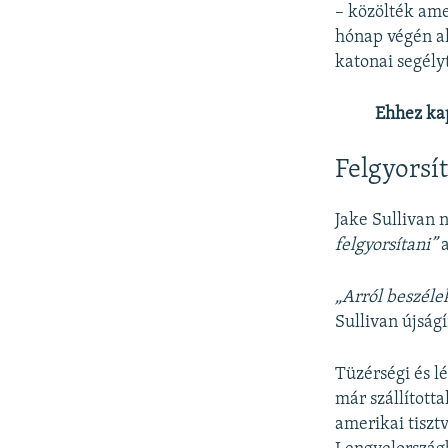
– közölték ame
hónap végén al
katonai segély
Ehhez ka
Felgyorsí
Jake Sullivan 
felgyorsítani”
a
„Arról beszéle
Sullivan újság
Tüzérségi és l
már szállított
amerikai tisztv