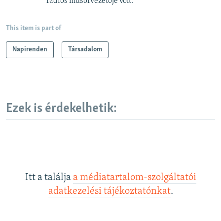
rádiós műsorvezetője volt.
This item is part of
Napirenden
Társadalom
Ezek is érdekelhetik:
Itt a találja
a médiatartalom-szolgáltatói
adatkezelési tájékoztatónkat
.