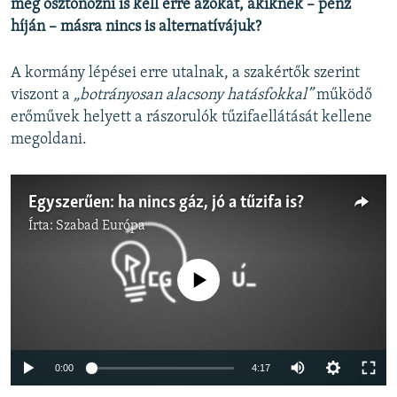
még ösztönözni is kell erre azokat, akiknek – pénz
híján – másra nincs is alternatívájuk?
A kormány lépései erre utalnak, a szakértők szerint
viszont a
„botrányosan alacsony hatásfokkal”
működő
erőművek helyett a rászorulók tűzifaellátását kellene
megoldani.
Egyszerűen: ha nincs gáz, jó a tűzifa is?
Írta:
Szabad Európa
Jelenleg nincs elérhető tartalom
Auto
0:00
4:17
240p