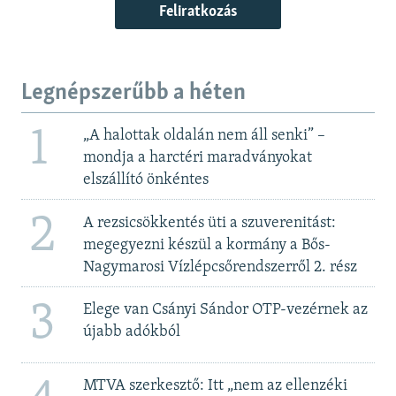
Feliratkozás
Legnépszerűbb a héten
1
„A halottak oldalán nem áll senki” –
mondja a harctéri maradványokat
elszállító önkéntes
2
A rezsicsökkentés üti a szuverenitást:
megegyezni készül a kormány a Bős-
Nagymarosi Vízlépcsőrendszerről 2. rész
3
Elege van Csányi Sándor OTP-vezérnek az
újabb adókból
MTVA szerkesztő: Itt „nem az ellenzéki