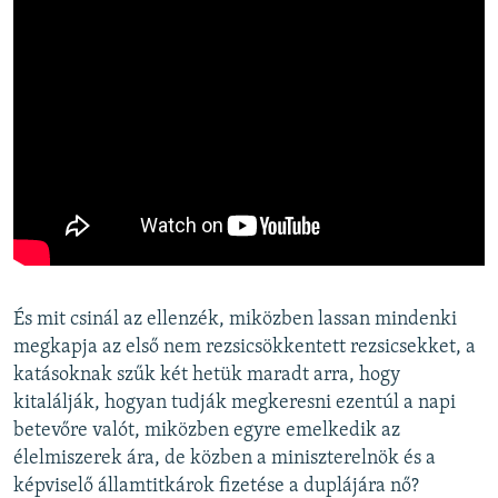
És mit csinál az ellenzék, miközben lassan mindenki
megkapja az első nem rezsicsökkentett rezsicsekket, a
katásoknak szűk két hetük maradt arra, hogy
kitalálják, hogyan tudják megkeresni ezentúl a napi
betevőre valót, miközben egyre emelkedik az
élelmiszerek ára, de közben a miniszterelnök és a
képviselő államtitkárok fizetése a duplájára nő?