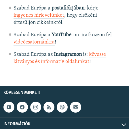
Szabad Európa a
postafiókjában
: kérje
ingyenes hírlevelünket
, hogy elsőként
értesüljön cikkeinkről!
Szabad Európa a
YouTube
-on: iratkozzon fel
videócsatornánkra
!
Szabad Európa az
Instagramon
is:
kövesse
látványos és informatív oldalunkat
! ​
KÖVESSEN MINKET!
INFORMÁCIÓK