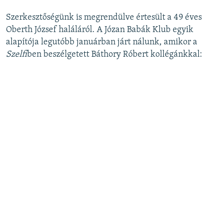
Szerkesztőségünk is megrendülve értesült a 49 éves
360p
Oberth József haláláról. A Józan Babák Klub egyik
Auto
240p
360p
480p
480p
alapítója legutóbb januárban járt nálunk, amikor a
720p
Szelfi
ben beszélgetett Báthory Róbert kollégánkkal:
720p
1080p
1080p