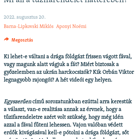
Mi áll a tűzifarendelet hátterében?
EURÓPAI UNIÓ
VILÁG
2022. augusztus 20.
Barna-Lipkovski Miklós
Aponyi Noémi
KLÍMAVÁLTOZÁS
A MÚLT TANULSÁGAI
Megosztás
KÖVESSEN MINKET!
Ki lehet-e váltani a drága földgázt frissen vágott fával,
vagy magunk alatt vágjuk a fát? Miért biztosak a
győzelemben az ukrán harckocsizók? Kik Orbán Viktor
legnagyobb rajongói? A hét videói egy helyen.
Valamennyi RFE/RL weboldal
Egyszerűen
című sorozatunkban ezúttal arra kerestük
a választ, van-e realitása annak az érvnek, hogy a
tűzifarendeletre azért volt szükség, hogy még idén
azzal a fával fűteni lehessen. Vajon valóban védett
erdők kivágásával kell-e pótolni a drága földgázt, sőt