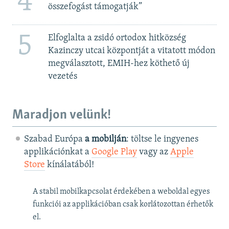
4
összefogást támogatják”
5
Elfoglalta a zsidó ortodox hitközség
Kazinczy utcai központját a vitatott módon
megválasztott, EMIH-hez köthető új
vezetés
Maradjon velünk!
Szabad Európa
a mobilján
: töltse le ingyenes
applikációnkat a
Google Play
vagy az
Apple
Store
kínálatából!
A stabil mobilkapcsolat érdekében a weboldal egyes
funkciói az applikációban csak korlátozottan érhetők
el.