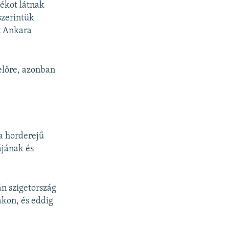
tékot látnak
szerintük
nt Ankara
előre, azonban
ra horderejű
ájának és
án szigetország
akon, és eddig