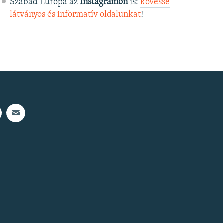
Szabad Európa az
Instagramon
is:
kövesse
látványos és informatív oldalunkat
! ​