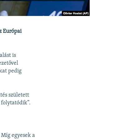
z Európai
lást is
ezetővel
kat pedig
tés született
folytatódik”.
 Míg egyesek a