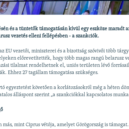
tésén és a tüntetők támogatásán kívül egy eszköze maradt a
rusz vezetés elleni fellépésben - a szankciók.
 EU vezetői, miniszterei és a bizottság szóvivői több tárgya
elyeken előrevetítették, hogy több magas rangú belarusz v
ási tilalmat rendelhetnek el, uniós területen lévő forrásai
ák. Ehhez 27 tagállam támogatása szükséges.
rtó egyeztetést követően a korlátozásokról még a héten dön
vatalos álláspont szerint „a szankciókkal kapcsolatos munka 
gő
más, mint Ciprus vétója, amelyet Görögország is támogat.