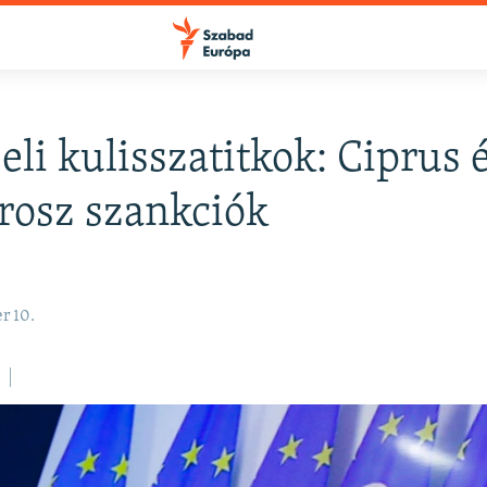
eli kulisszatitkok: Ciprus é
FELIRATKOZÁS
rosz szankciók
Apple Podcasts
r 10.
Spotify
Feliratkozás