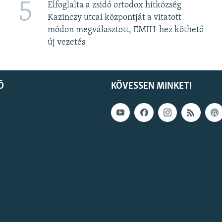
5
Elfoglalta a zsidó ortodox hitközség
Kazinczy utcai központját a vitatott
módon megválasztott, EMIH-hez köthető
új vezetés
Ó
KÖVESSEN MINKET!