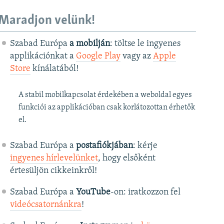
Maradjon velünk!
Szabad Európa
a mobilján
: töltse le ingyenes
applikációnkat a
Google Play
vagy az
Apple
Store
kínálatából!
A stabil mobilkapcsolat érdekében a weboldal egyes
funkciói az applikációban csak korlátozottan érhetők
el.
Szabad Európa a
postafiókjában
: kérje
ingyenes hírlevelünket
, hogy elsőként
értesüljön cikkeinkről!
Szabad Európa a
YouTube
-on: iratkozzon fel
videócsatornánkra
!