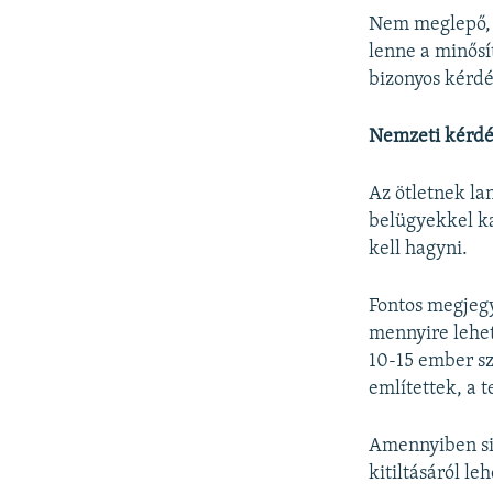
Nem meglepő, 
lenne a minősí
bizonyos kérdé
Nemzeti kérdé
Az ötletnek lan
belügyekkel ka
kell hagyni.
Fontos megjegy
mennyire lehet
10-15 ember sz
említettek, a 
Amennyiben sik
kitiltásáról l