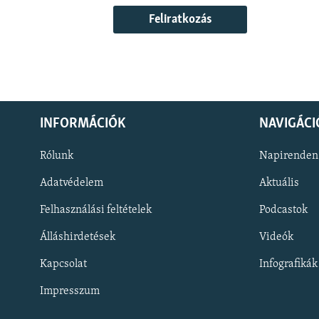
Feliratkozás
INFORMÁCIÓK
NAVIGÁCI
Rólunk
Napirenden
Adatvédelem
Aktuális
Felhasználási feltételek
Podcastok
Álláshirdetések
Videók
KÖVESSEN MINKET!
Kapcsolat
Infografikák
Impresszum
Valamennyi RFE/RL weboldal