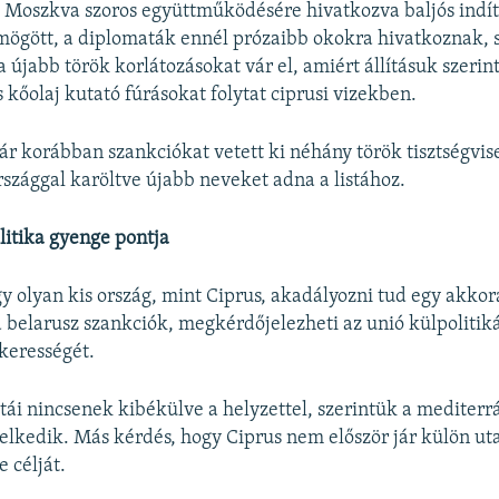
s Moszkva szoros együttműködésére hivatkozva baljós indí
mögött, a diplomaták ennél prózaibb okokra hivatkoznak, 
a újabb török korlátozásokat vár el, amiért állításuk szeri
és kőolaj kutató fúrásokat folytat ciprusi vizekben.
ár korábban szankciókat vetett ki néhány török tisztségvis
szággal karöltve újabb neveket adna a listához.
litika gyenge pontja
gy olyan kis ország, mint Ciprus, akadályozni tud egy akko
a belarusz szankciók, megkérdőjelezheti az unió külpolitik
kerességét.
ái nincsenek kibékülve a helyzettel, szerintük a mediterr
lkedik. Más kérdés, hogy Ciprus nem először jár külön ut
e célját.