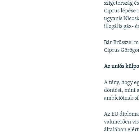
szigetország é
Ciprus lépése 
ugyanis Nicosi
illegális gáz- 
Bár Brüsszel m
Ciprus Görögor
Az uniós külpo
A tény, hogy e
döntést, mint 
ambícióinak si
Az EU diplomat
vakmerően vise
általában elért