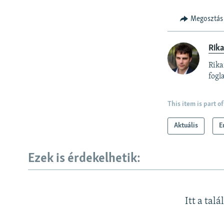
Megosztás
Rika
Rika
fogl
This item is part of
Aktuális
E
Ezek is érdekelhetik:
Itt a talá