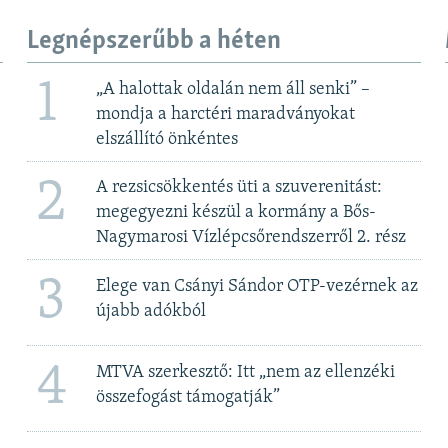
Legnépszerűbb a héten
1
„A halottak oldalán nem áll senki” –
mondja a harctéri maradványokat
elszállító önkéntes
2
A rezsicsökkentés üti a szuverenitást:
megegyezni készül a kormány a Bős-
Nagymarosi Vízlépcsőrendszerről 2. rész
3
Elege van Csányi Sándor OTP-vezérnek az
újabb adókból
4
MTVA szerkesztő: Itt „nem az ellenzéki
összefogást támogatják”