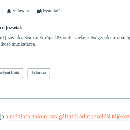
Follow us
Nyomtatás
rd Jozwiak
rd Jozwiak a Szabad Európa központi szerkesztőségének európai ü
alkozó munkatársa.
urópai Unió
Belarusz
lja
a médiatartalom-szolgáltatói adatkezelési tájéko