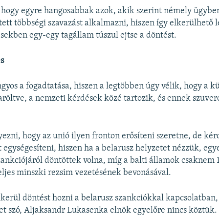
hogy egyre hangosabbak azok, akik szerint némely ügyb
tett többségi szavazást alkalmazni, hiszen így elkerülhető 
sekben egy-egy tagállam túszul ejtse a döntést.
s
gyos a fogadtatása, hiszen a legtöbben úgy vélik, hogy a kü
röltve, a nemzeti kérdések közé tartozik, és ennek szuver
ezni, hogy az unió ilyen fronton erősíteni szeretne, de kér
 egységesíteni, hiszen ha a belarusz helyzetet nézzük, egy
ankciójáról döntöttek volna, míg a balti államok csaknem 
teljes minszki rezsim vezetésének bevonásával.
erül döntést hozni a belarusz szankciókkal kapcsolatban
ehet szó, Aljaksandr Lukasenka elnök egyelőre nincs köztük.