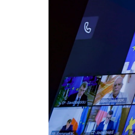
EURÓPAI UNIÓ
VILÁG
KLÍMAVÁLTOZÁS
A MÚLT TANULSÁGAI