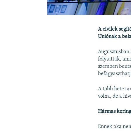
A civilek segí
Uniónak a bela
Augusztusban az
folytattak, am
szemben beutaz
befagyaszthatj
A több hete ta
volna, de a hi
Hármas kerin
Ennek oka nem 