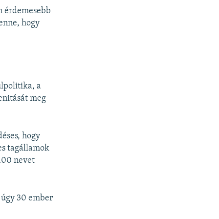
en érdemesebb
lenne, hogy
lpolitika, a
enitását meg
déses, hogy
es tagállamok
100 nevet
, úgy 30 ember