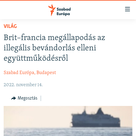
Akadálymentes
mód
Ugrás
VILÁG
a
NAPIRENDEN
Brit–francia megállapodás az
fő
AKTUÁLIS
oldalra
illegális bevándorlás elleni
FELIRATKOZÁS
PODCASTOK
Ugrás
együttműködésről
a
VIDEÓK
tartalomjegyzékre
Szabad Európa, Budapest
Spotify
ELEMZŐ
Ugrás
a
2022. november 14.
NER15
Feliratkozás
keresésre
SZABADON
Megosztás
TÁRSADALOM
DEMOKRÁCIA
A PÉNZ NYOMÁBAN