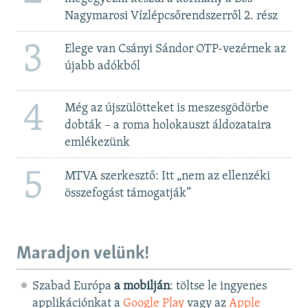
Nagymarosi Vízlépcsőrendszerről 2. rész
3
Elege van Csányi Sándor OTP-vezérnek az
újabb adókból
4
Még az újszülötteket is meszesgödörbe
dobták – a roma holokauszt áldozataira
emlékezünk
5
MTVA szerkesztő: Itt „nem az ellenzéki
összefogást támogatják”
Maradjon velünk!
Szabad Európa
a mobilján
: töltse le ingyenes
applikációnkat a
Google Play
vagy az
Apple