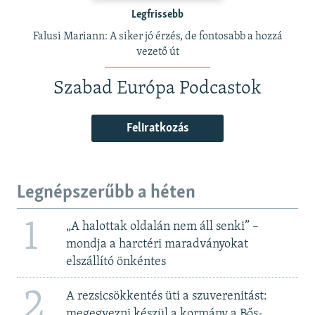
Legfrissebb
Falusi Mariann: A siker jó érzés, de fontosabb a hozzá
vezető út
Szabad Európa Podcastok
Feliratkozás
Legnépszerűbb a héten
1
„A halottak oldalán nem áll senki” –
mondja a harctéri maradványokat
elszállító önkéntes
2
A rezsicsökkentés üti a szuverenitást:
megegyezni készül a kormány a Bős-