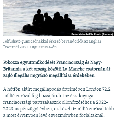
EURÓPAI UNIÓ
VILÁG
KLÍMAVÁLTOZÁS
A MÚLT TANULSÁGAI
Felfújható gumicsónakkal érkező bevándorlók az angliai
KÖVESSEN MINKET!
Dovernél 2021. augusztus 4-én
Fokozza együttműködését Franciaország és Nagy-
Britannia a két ország közötti La Manche csatornán át
Valamennyi RFE/RL weboldal
zajló illegális migráció megállítása érdekében.
A hétfőn aláírt megállapodás értelmében London 72,2
millió euróval fog hozzájárulni az északnyugat-
franciaországi partszakaszok ellenőrzéséhez a 2022–
2023-as pénzügyi évben, ez közel tízmillió euróval több
a most érvényben lévő egyezményben foglaltaknál.