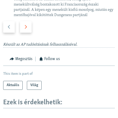
menekültválság bontakozott ki Franciaország északi
partjainál. A képen egy menekült kisfiú mosolyog, miután egy
mentőhajóval kikötöttek Dungeness partjánál
P
N
r
e
e
x
v
t
Készült az AP tudósításának felhasználásával.
i
s
o
l
Megosztás
Follow us
u
i
s
d
This item is part of
s
e
l
Aktuális
Világ
i
d
Ezek is érdekelhetik:
e