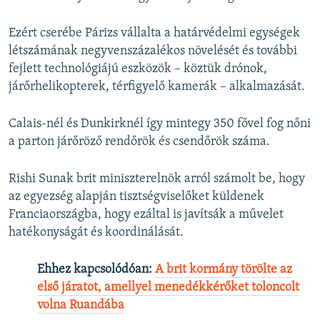
Ezért cserébe Párizs vállalta a határvédelmi egységek
létszámának negyvenszázalékos növelését és további
fejlett technológiájú eszközök – köztük drónok,
járőrhelikopterek, térfigyelő kamerák – alkalmazását.
Calais-nél és Dunkirknél így mintegy 350 fővel fog nőni
a parton járőröző rendőrök és csendőrök száma.
Rishi Sunak brit miniszterelnök arról számolt be, hogy
az egyezség alapján tisztségviselőket küldenek
Franciaországba, hogy ezáltal is javítsák a művelet
hatékonyságát és koordinálását.
Ehhez kapcsolódóan:
A brit kormány törölte az
első járatot, amellyel menedékkérőket toloncolt
volna Ruandába