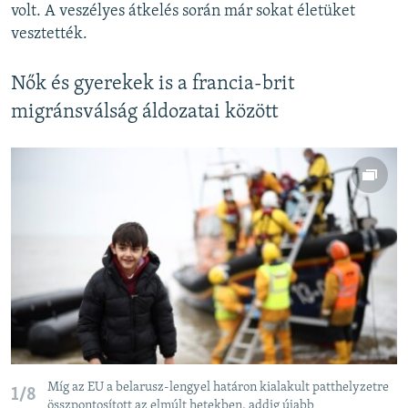
volt. A veszélyes átkelés során már sokat életüket
vesztették.
Nők és gyerekek is a francia-brit
migránsválság áldozatai között
Míg az EU a belarusz-lengyel határon kialakult patthelyzetre
1/8
összpontosított az elmúlt hetekben, addig újabb