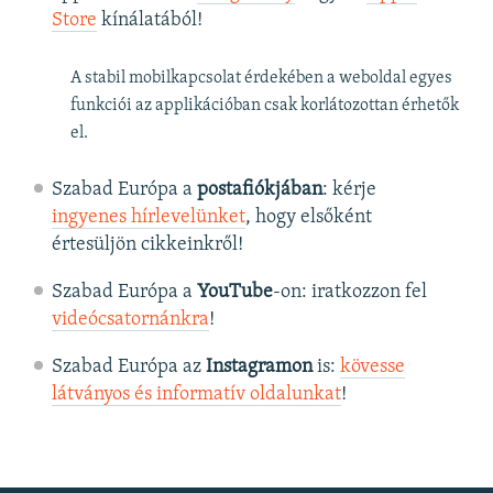
Store
kínálatából!
A stabil mobilkapcsolat érdekében a weboldal egyes
funkciói az applikációban csak korlátozottan érhetők
el.
Szabad Európa a
postafiókjában
: kérje
ingyenes hírlevelünket
, hogy elsőként
értesüljön cikkeinkről!
Szabad Európa a
YouTube
-on: iratkozzon fel
videócsatornánkra
!
Szabad Európa az
Instagramon
is:
kövesse
látványos és informatív oldalunkat
! ​