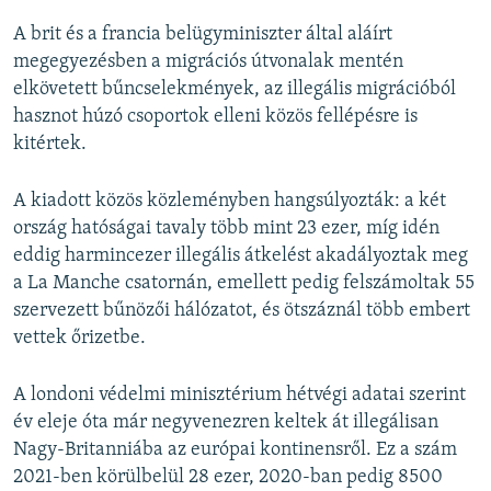
A brit és a francia belügyminiszter által aláírt
megegyezésben a migrációs útvonalak mentén
elkövetett bűncselekmények, az illegális migrációból
hasznot húzó csoportok elleni közös fellépésre is
kitértek.
A kiadott közös közleményben hangsúlyozták: a két
ország hatóságai tavaly több mint 23 ezer, míg idén
eddig harmincezer illegális átkelést akadályoztak meg
a La Manche csatornán, emellett pedig felszámoltak 55
szervezett bűnözői hálózatot, és ötszáznál több embert
vettek őrizetbe.
A londoni védelmi minisztérium hétvégi adatai szerint
év eleje óta már negyvenezren keltek át illegálisan
Nagy-Britanniába az európai kontinensről. Ez a szám
2021-ben körülbelül 28 ezer, 2020-ban pedig 8500