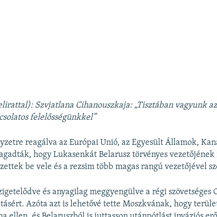
elirattal): Szvjatlana Cihanouszkaja: „Tisztában vagyunk az
solatos felelősségünkkel”
lyzetre reagálva az Európai Unió, az Egyesült Államok, Ka
gadták, hogy Lukasenkát Belarusz törvényes vezetőjének i
zettek be vele és a rezsim több magas rangú vezetőjével 
igetelődve és anyagilag meggyengülve a régi szövetséges 
tásért. Azóta azt is lehetővé tette Moszkvának, hogy terül
a ellen, és Belaruszból is juttasson utánpótlást inváziós er