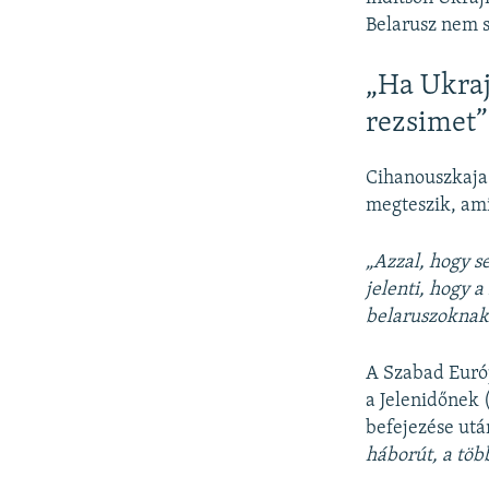
Belarusz nem s
„Ha Ukraj
rezsimet”
Cihanouszkaja 
megteszik, am
„Azzal, hogy s
jelenti, hogy 
belaruszoknak 
A Szabad Európ
a Jelenidőnek 
befejezése utá
háborút, a töb