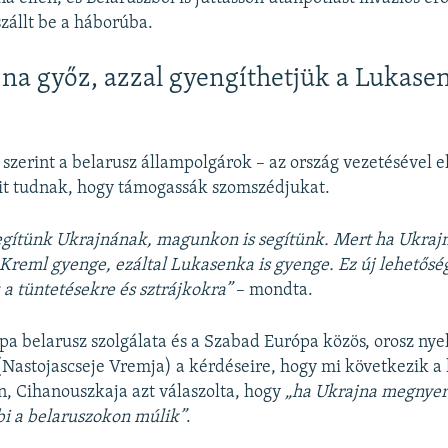
zállt be a háborúba.
na győz, azzal gyengíthetjük a Lukase
szerint a belarusz állampolgárok – az ország vezetésével e
it tudnak, hogy támogassák szomszédjukat.
egítünk Ukrajnának, magunkon is segítünk. Mert ha Ukrajn
a Kreml gyenge, ezáltal Lukasenka is gyenge. Ez új lehetőség
a tüntetésekre és sztrájkokra”
– mondta.
a belarusz szolgálata és a Szabad Európa közös, orosz ny
(Nastojascseje Vremja) a kérdéseire, hogy mi következik a
n, Cihanouszkaja azt válaszolta, hogy
„ha Ukrajna megnyeri
bi a belaruszokon múlik”
.