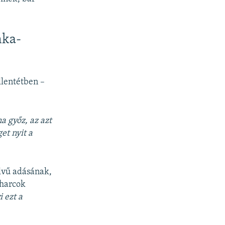
nka-
llentétben –
a győz, az azt
et nyit a
elvű adásának,
 harcok
 ezt a