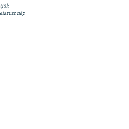
tjük
elarusz nép