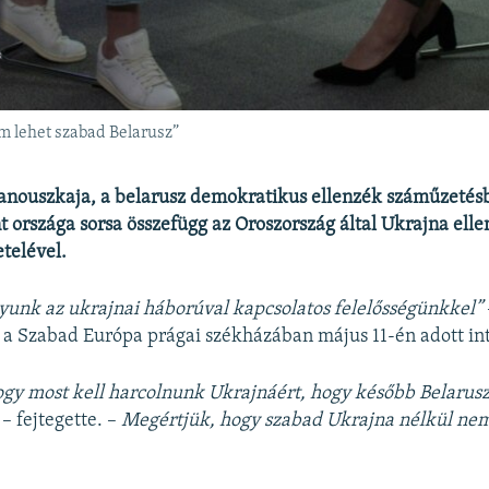
m lehet szabad Belarusz”
anouszkaja, a belarusz demokratikus ellenzék száműzetés
t országa sorsa összefügg az Oroszország által Ukrajna ellen
telével.
yunk az ukrajnai háborúval kapcsolatos felelősségünkkel”
a Szabad Európa prágai székházában május 11-én adott in
gy most kell harcolnunk Ukrajnáért, hogy később Belarusz
– fejtegette. –
Megértjük, hogy szabad Ukrajna nélkül nem