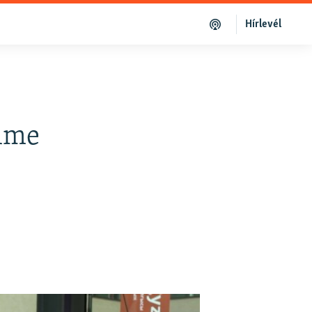
Hírlevél
elme