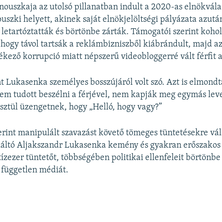
nouszkaja az utolsó pillanatban indult a 2020-as elnökvála
uszki helyett, akinek saját elnökjelöltségi pályázata azután
 letartóztatták és börtönbe zárták. Támogatói szerint koho
, hogy távol tartsák a reklámbizniszből kiábrándult, majd az
ékező korrupció miatt népszerű videobloggerré vált férfit a
nt Lukasenka személyes bosszújáról volt szó. Azt is elmondt
em tudott beszélni a férjével, nem kapják meg egymás level
ztül üzengetnek, hogy „Helló, hogy vagy?”
erint manipulált szavazást követő tömeges tüntetésekre vá
káltó Aljakszandr Lukasenka kemény és gyakran erőszakos
tízezer tüntetőt, többségében politikai ellenfeleit börtönbe 
a független médiát.