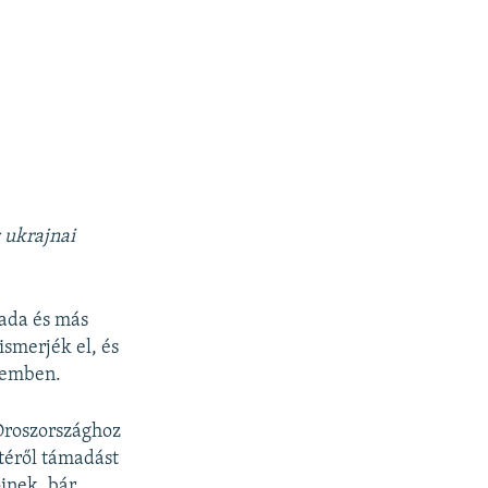
 ukrajnai
nada és más
smerjék el, és
szemben.
Oroszországhoz
etéről támadást
őinek, bár