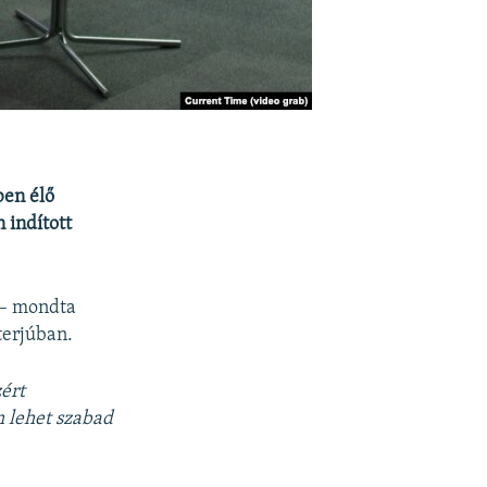
ben élő
 indított
– mondta
terjúban.
ért
 lehet szabad