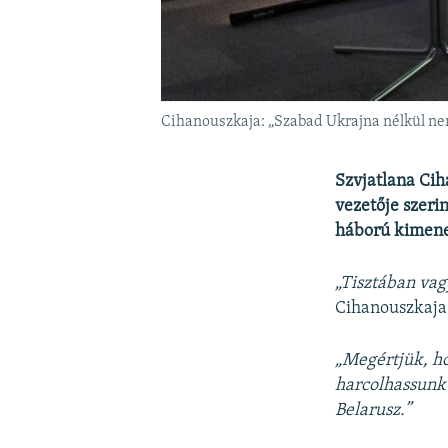
Cihanouszkaja: „Szabad Ukrajna nélkül ne
Szvjatlana Cih
vezetője szerin
háború kimene
„Tisztában vag
Cihanouszkaja 
„Megértjük, ho
harcolhassunk
Belarusz.”