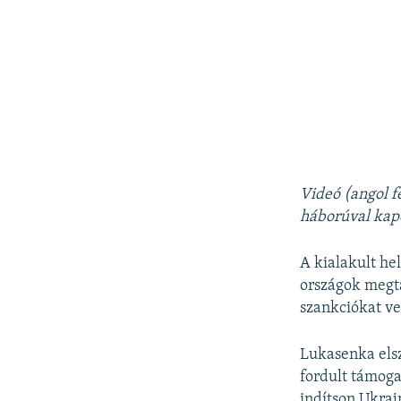
Videó (angol f
háborúval kapc
A kialakult he
országok megta
szankciókat ve
Lukasenka elsz
fordult támoga
indítson Ukrajn