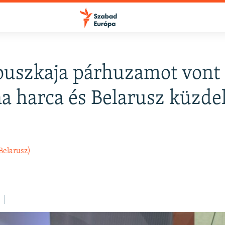
ouszkaja párhuzamot vont
a harca és Belarusz küzd
Belarusz)