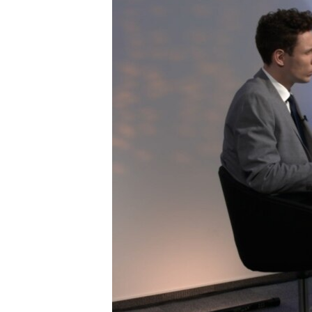
EURÓPAI UNIÓ
VILÁG
KLÍMAVÁLTOZÁS
A MÚLT TANULSÁGAI