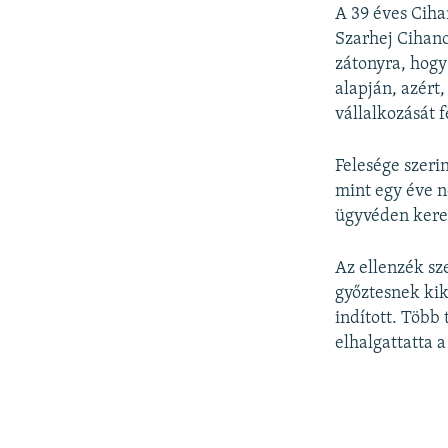
A 39 éves Ciha
Szarhej Cihano
zátonyra, hogy
alapján, azért
vállalkozását f
Felesége szeri
mint egy éve n
ügyvéden keres
Az ellenzék sz
győztesnek ki
indított. Több 
elhalgattatta 