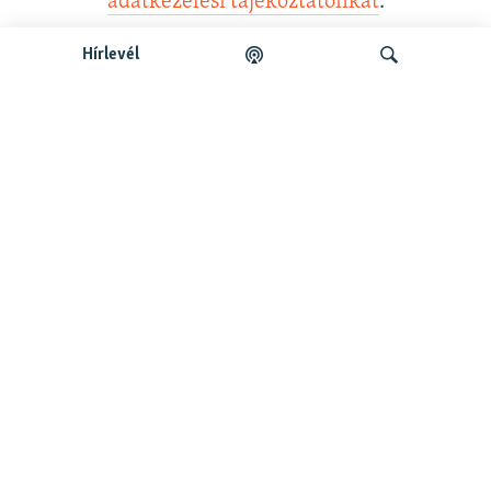
adatkezelési tájékoztatónkat
.
Hírlevél
Legfrissebb podcastunk:
Keresés
Legfrissebb
Falusi Mariann: A siker jó érzés, de fontosabb a hozzá
vezető út