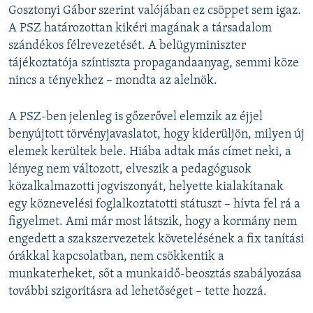
Gosztonyi Gábor szerint valójában ez csöppet sem igaz.
A PSZ határozottan kikéri magának a társadalom
szándékos félrevezetését. A belügyminiszter
tájékoztatója színtiszta propagandaanyag, semmi köze
nincs a tényekhez – mondta az alelnök.
A PSZ-ben jelenleg is gőzerővel elemzik az éjjel
benyújtott törvényjavaslatot, hogy kiderüljön, milyen új
elemek kerültek bele. Hiába adtak más címet neki, a
lényeg nem változott, elveszik a pedagógusok
közalkalmazotti jogviszonyát, helyette kialakítanak
egy köznevelési foglalkoztatotti státuszt – hívta fel rá a
figyelmet. Ami már most látszik, hogy a kormány nem
engedett a szakszervezetek követelésének a fix tanítási
órákkal kapcsolatban, nem csökkentik a
munkaterheket, sőt a munkaidő-beosztás szabályozása
további szigorításra ad lehetőséget – tette hozzá.