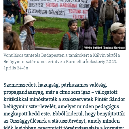
EURÓPAI UNIÓ
VILÁG
KLÍMAVÁLTOZÁS
A MÚLT TANULSÁGAI
KÖVESSEN MINKET!
Vonulásos tüntetés Budapesten a tanárokért a Kálvin tértől a
Belügyminisztériumot érintve a Karmelita kolostorig 2023.
április 24-én
Valamennyi RFE/RL weboldal
Szemenszedett hazugság, párhuzamos valóság,
propagandaanyag, már a címe sem igaz – válogatott
kritikákkal minősítették a szakszervetek Pintér Sándor
belügyminiszter levelét, amelyet minden pedagógus
megkapott kedd este. Ebből kiderül, hogy benyújtották
az Országgyűlésnek a státusztörvényt, amely minden
idők legjobban egyeztetett törvényjavaslata a kormány