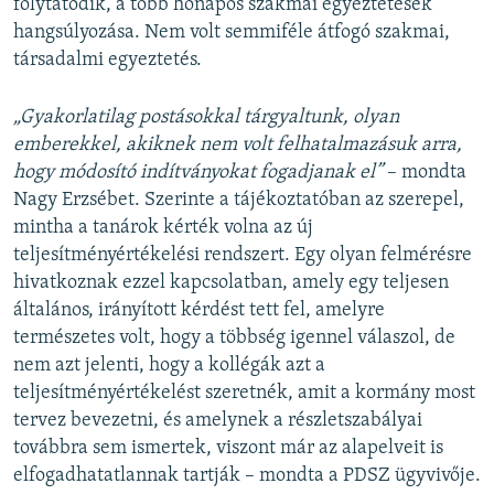
folytatódik, a több hónapos szakmai egyeztetések
hangsúlyozása. Nem volt semmiféle átfogó szakmai,
társadalmi egyeztetés.
„Gyakorlatilag postásokkal tárgyaltunk, olyan
emberekkel, akiknek nem volt felhatalmazásuk arra,
hogy módosító indítványokat fogadjanak el”
– mondta
Nagy Erzsébet. Szerinte a tájékoztatóban az szerepel,
mintha a tanárok kérték volna az új
teljesítményértékelési rendszert. Egy olyan felmérésre
hivatkoznak ezzel kapcsolatban, amely egy teljesen
általános, irányított kérdést tett fel, amelyre
természetes volt, hogy a többség igennel válaszol, de
nem azt jelenti, hogy a kollégák azt a
teljesítményértékelést szeretnék, amit a kormány most
tervez bevezetni, és amelynek a részletszabályai
továbbra sem ismertek, viszont már az alapelveit is
elfogadhatatlannak tartják – mondta a PDSZ ügyvivője.