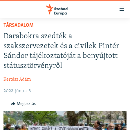
Akadálymentes
mód
Ugrás
TÁRSADALOM
a
NAPIRENDEN
Darabokra szedték a
fő
AKTUÁLIS
oldalra
szakszervezetek és a civilek Pintér
FELIRATKOZÁS
PODCASTOK
Ugrás
Sándor tájékoztatóját a benyújtott
a
VIDEÓK
státusztörvényről
tartalomjegyzékre
Spotify
ELEMZŐ
Ugrás
Kertész Ádám
a
NER15
Feliratkozás
keresésre
2023. június 8.
SZABADON
TÁRSADALOM
Megosztás
DEMOKRÁCIA
A PÉNZ NYOMÁBAN