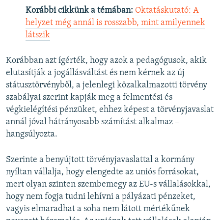
Korábbi cikkünk a témában:
Oktatáskutató: A
helyzet még annál is rosszabb, mint amilyennek
látszik
Korábban azt ígérték, hogy azok a pedagógusok, akik
elutasítják a jogállásváltást és nem kérnek az új
státusztörvényből, a jelenlegi közalkalmazotti törvény
szabályai szerint kapják meg a felmentési és
végkielégítési pénzüket, ehhez képest a törvényjavaslat
annál jóval hátrányosabb számítást alkalmaz –
hangsúlyozta.
Szerinte a benyújtott törvényjavaslattal a kormány
nyíltan vállalja, hogy elengedte az uniós forrásokat,
mert olyan szinten szembemegy az EU-s vállalásokkal,
hogy nem fogja tudni lehívni a pályázati pénzeket,
vagyis elmaradhat a soha nem látott mértékűnek