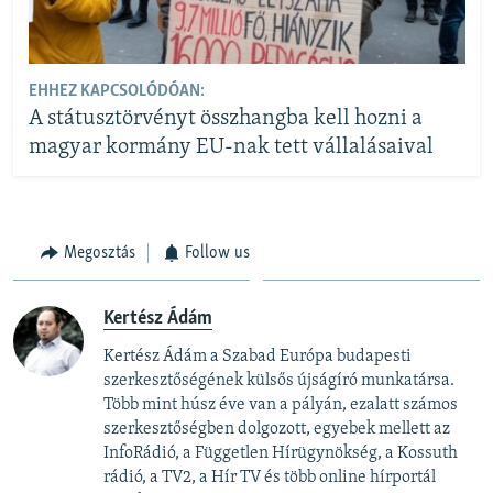
EHHEZ KAPCSOLÓDÓAN:
A státusztörvényt összhangba kell hozni a
magyar kormány EU-nak tett vállalásaival
Megosztás
Follow us
Kertész Ádám
Kertész Ádám a Szabad Európa budapesti
szerkesztőségének külsős újságíró munkatársa.
Több mint húsz éve van a pályán, ezalatt számos
szerkesztőségben dolgozott, egyebek mellett az
InfoRádió, a Független Hírügynökség, a Kossuth
rádió, a TV2, a Hír TV és több online hírportál