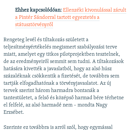
Ehhez kapcsolódóan:
Ellenzéki kivonulással zárult
a Pintér Sándorral tartott egyeztetés a
státusztörvényről
Rengeteg levél és tiltakozás született a
teljesítményértékelés megismert szabályozási terve
miatt, amelyet egy titkos pilotprojektben tesztelnek,
de az eredményeiről semmit sem tudni. A tiltakozások
hatására kivették a javaslatból, hogy az alsó húsz
százaléknak csökkentik a fizetését, de továbbra sem
tartják elfogadhatónak a törvényjavaslatot. Az új
tervek szerint három harmadra bontanák a
tantestületet, a felső és középső harmad bére térhetne
el felfelé, az alsó harmadé nem – mondta Nagy
Erzsébet.
Szerinte ez továbbra is arról szól, hogy egymással