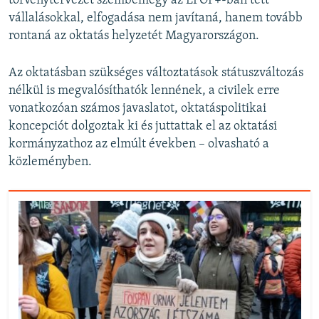
törvénytervezet szembemegy az EFOP+-ban tett
vállalásokkal, elfogadása nem javítaná, hanem tovább
rontaná az oktatás helyzetét Magyarországon.
Az oktatásban szükséges változtatások státuszváltozás
nélkül is megvalósíthatók lennének, a civilek erre
vonatkozóan számos javaslatot, oktatáspolitikai
koncepciót dolgoztak ki és juttattak el az oktatási
kormányzathoz az elmúlt években – olvasható a
közleményben.