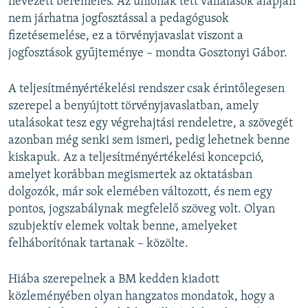
nevezett béremelés. Az uniónak tett vállalások alapján
nem járhatna jogfosztással a pedagógusok
fizetésemelése, ez a törvényjavaslat viszont a
jogfosztások gyűjteménye – mondta Gosztonyi Gábor.
A teljesítményértékelési rendszer csak érintőlegesen
szerepel a benyújtott törvényjavaslatban, amely
utalásokat tesz egy végrehajtási rendeletre, a szövegét
azonban még senki sem ismeri, pedig lehetnek benne
kiskapuk. Az a teljesítményértékelési koncepció,
amelyet korábban megismertek az oktatásban
dolgozók, már sok elemében változott, és nem egy
pontos, jogszabálynak megfelelő szöveg volt. Olyan
szubjektív elemek voltak benne, amelyeket
felháborítónak tartanak – közölte.
Hiába szerepelnek a BM kedden kiadott
közleményében olyan hangzatos mondatok, hogy a