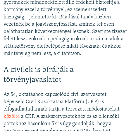
gyermekek mindenekfelett álló érdekeit biztosítja a
kormány ezzel a törvénnyel, ez szemenszedett
hazugság – jelentette ki. Ráadásul tanév közben
vezetnék be a jogviszonyfosztást, aminek teljesen
beláthatatlan következményei lesznek. Szerinte tízezer
felett lesz azoknak a pedagógusoknak a száma, akik a
státusztörvény életbelépése miatt távoznak, és akkor
már tényleg nem lesz, aki tanítson.
A civilek is bírálják a
törvényjavaslatot
Az 54, oktatáshoz kapcsolódó civil szervezetet
képviselő Civil Közoktatási Platform (CKP) is
elfogadhatatlannak tartja a tervezett módosításokat –
közölte
a CKP. A szakszervezetekhez és az ellenzéki
pártokhoz hasonlóan ők is úgy gondolják, hogy a