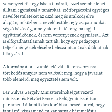
versenyeztetik egy iskola tanárait, ezzel szembe lehet
állítani egymással a tanárokat, szétforgácsolni egységes
nevelőtestületeket az oszd meg és uralkodj elve
alapján, miközben a nevelőtestület egy csapatmunkát
végző közösség, amely akkor hatékony, ha tagjai
együttműködnek, és nem versenyeznek egymással. Azt
is elfogadhatatlannak tartják, hogy egy pedagógus
teljesítményértékelésébe beleszámítanának diákjainak
hiányzásai.
A kormány által az unió felé vállalt konszenzusra
törekedés annyira nem valósult meg, hogy a javaslat
több eleméről még egyeztetés sem volt.
Bár Gulyás Gergely Miniszterelnökséget vezető
miniszter és Rétvári Bence, a Belügyminisztérium
parlamenti államtitkára korábban beszélt arról, hogy
januártól visszamenőleg kaphatnak béremelést a