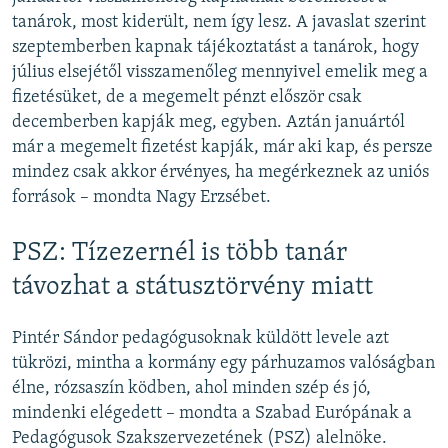
tanárok, most kiderült, nem így lesz. A javaslat szerint
szeptemberben kapnak tájékoztatást a tanárok, hogy
július elsejétől visszamenőleg mennyivel emelik meg a
fizetésüket, de a megemelt pénzt először csak
decemberben kapják meg, egyben. Aztán januártól
már a megemelt fizetést kapják, már aki kap, és persze
mindez csak akkor érvényes, ha megérkeznek az uniós
források – mondta Nagy Erzsébet.
PSZ: Tízezernél is több tanár
távozhat a státusztörvény miatt
Pintér Sándor pedagógusoknak küldött levele azt
tükrözi, mintha a kormány egy párhuzamos valóságban
élne, rózsaszín ködben, ahol minden szép és jó,
mindenki elégedett – mondta a Szabad Európának a
Pedagógusok Szakszervezetének (PSZ) alelnöke.