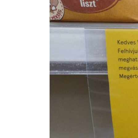
EURÓPAI UNIÓ
VILÁG
KLÍMAVÁLTOZÁS
A MÚLT TANULSÁGAI