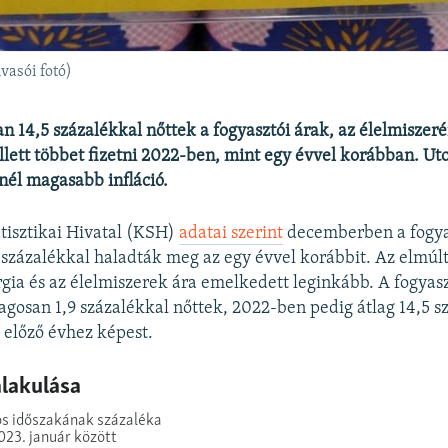
vasói fotó)
an 14,5 százalékkal nőttek a fogyasztói árak, az élelmiszeré
llett többet fizetni 2022-ben, mint egy évvel korábban. Ut
inél magasabb infláció.
tisztikai Hivatal (KSH)
adatai szerint
decemberben a fogya
 százalékkal haladták meg az egy évvel korábbit. Az elmúl
rgia és az élelmiszerek ára emelkedett leginkább. A fogyas
lagosan 1,9 százalékkal nőttek, 2022-ben pedig átlag 14,5 s
előző évhez képest.