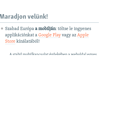
Maradjon velünk!
Szabad Európa
a mobilján
: töltse le ingyenes
applikációnkat a
Google Play
vagy az
Apple
Store
kínálatából!
A stabil mobilkapcsolat érdekében a weboldal egyes
funkciói az applikációban csak korlátozottan érhetők
el.
Szabad Európa a
postafiókjában
: kérje
ingyenes hírlevelünket
, hogy elsőként
értesüljön cikkeinkről!
Szabad Európa a
YouTube
-on: iratkozzon fel
videócsatornánkra
!