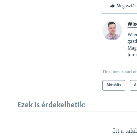
Megosztás
Wie
Wied
gazd
Magy
Jour
This item is part of
Aktuális
A
Ezek is érdekelhetik:
Itt a talá