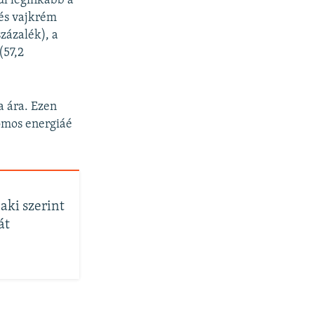
ül leginkább a
j és vajkrém
százalék), a
(57,2
a ára. Ezen
romos energiáé
aki szerint
át