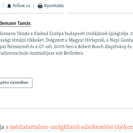
Follow us
Nyomtatás
demann Tamás
emann Tamás a Szabad Európa budapesti irodájának újságírója. 20
asági témájú cikkeket. Dolgozott a Magyar Hírlapnál, a Napi Gazda
ar Nemzetnél és a G7-nél. 2009-ben a Robert Bosch Alapítvány és 
nalistenschule ösztöndíjasa volt Berlinben.
 pénz nyomában
lja
a médiatartalom-szolgáltatói adatkezelési tájéko