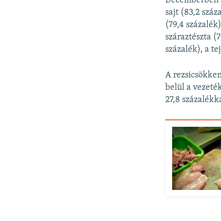
Decemberben az
sajt (83,2 száz
(79,4 százalék)
száraztészta (
százalék), a te
A rezsicsökken
belül a vezeték
27,8 százalékk