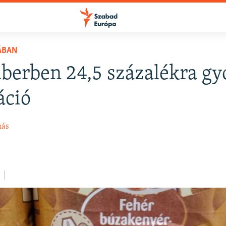
ÁBAN
erben 24,5 százalékra gy
FELIRATKOZÁS
áció
Apple Podcasts
más
Spotify
Feliratkozás