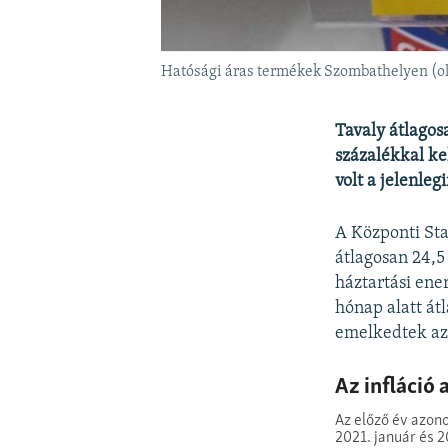
Hatósági áras termékek Szombathelyen (ol
Tavaly átlagos
százalékkal ke
volt a jelenleg
A Központi Sta
átlagosan 24,5
háztartási ene
hónap alatt át
emelkedtek az 