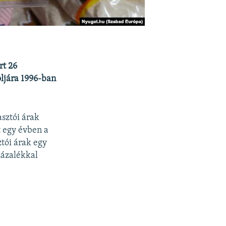
rt 26
oljára 1996-ban
sztói árak
t egy évben a
ztói árak egy
zázalékkal