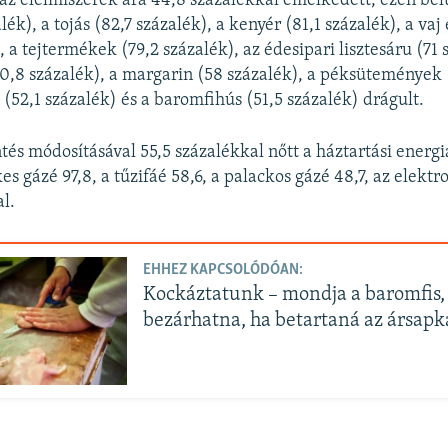
 élelmiszerek ára 44,8 százalékkal emelkedett, ezen bel
alék), a tojás (82,7 százalék), a kenyér (81,1 százalék), a va
, a tejtermékek (79,2 százalék), az édesipari lisztesáru (71 
70,8 százalék), a margarin (58 százalék), a péksütemények 
j (52,1 százalék) és a baromfihús (51,5 százalék) drágult.
tés módosításával 55,5 százalékkal nőtt a háztartási energi
es gázé 97,8, a tűzifáé 58,6, a palackos gázé 48,7, az elekt
al.
EHHEZ KAPCSOLÓDÓAN:
Kockáztatunk – mondja a baromfis, 
bezárhatna, ha betartaná az ársapk