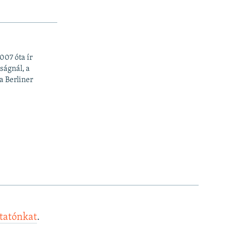
07 óta ír
ságnál, a
a Berliner
ztatónkat
.