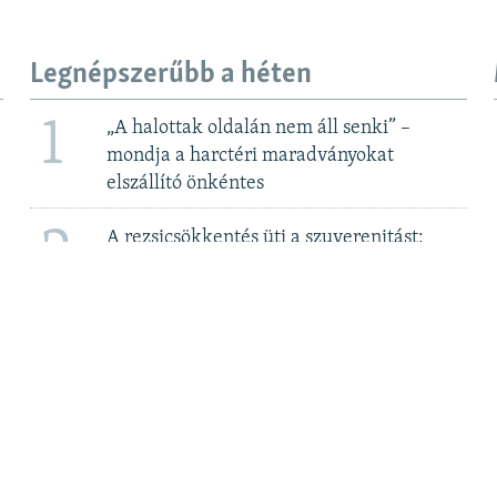
Legnépszerűbb a héten
1
„A halottak oldalán nem áll senki” –
mondja a harctéri maradványokat
elszállító önkéntes
2
A rezsicsökkentés üti a szuverenitást:
megegyezni készül a kormány a Bős-
Nagymarosi Vízlépcsőrendszerről 2. rész
3
Elege van Csányi Sándor OTP-vezérnek az
újabb adókból
4
Még az újszülötteket is meszesgödörbe
dobták – a roma holokauszt áldozataira