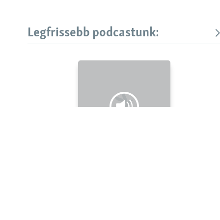
Legfrissebb podcastunk:
KÖVESSEN MINKET!
Valamennyi RFE/RL weboldal
Legfrissebb
Falusi Mariann: A siker jó érzés, de fontosabb a hozzá
vezető út
Szabad Európa Podcastok