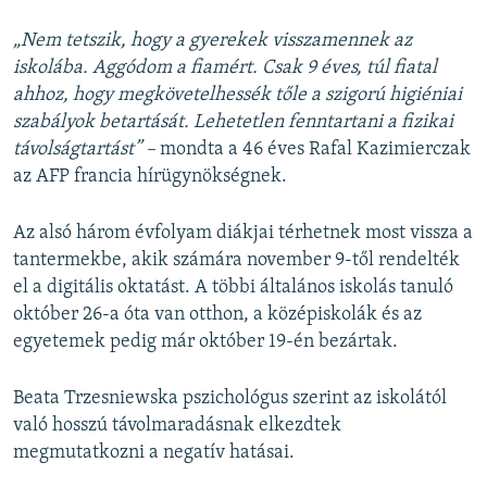
„Nem tetszik, hogy a gyerekek visszamennek az
iskolába. Aggódom a fiamért. Csak 9 éves, túl fiatal
ahhoz, hogy megkövetelhessék tőle a szigorú higiéniai
szabályok betartását. Lehetetlen fenntartani a fizikai
távolságtartást” –
mondta a 46 éves Rafal Kazimierczak
az AFP francia hírügynökségnek.
Az alsó három évfolyam diákjai térhetnek most vissza a
tantermekbe, akik számára november 9-től rendelték
el a digitális oktatást. A többi általános iskolás tanuló
október 26-a óta van otthon, a középiskolák és az
egyetemek pedig már október 19-én bezártak.
Beata Trzesniewska pszichológus szerint az iskolától
való hosszú távolmaradásnak elkezdtek
megmutatkozni a negatív hatásai.