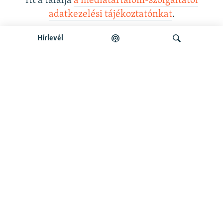
Itt a találja
a médiatartalom-szolgáltatói
adatkezelési tájékoztatónkat
.
Hírlevél
Legfrissebb podcastunk:
Keresés
Legfrissebb
Falusi Mariann: A siker jó érzés, de fontosabb a hozzá
vezető út