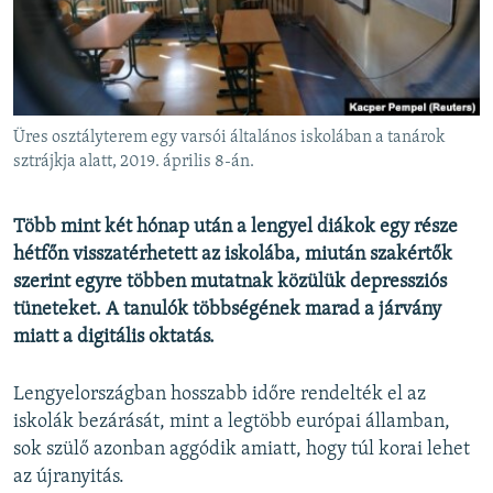
EURÓPAI UNIÓ
VILÁG
KLÍMAVÁLTOZÁS
A MÚLT TANULSÁGAI
Üres osztályterem egy varsói általános iskolában a tanárok
sztrájkja alatt, 2019. április 8-án.
KÖVESSEN MINKET!
Több mint két hónap után a lengyel diákok egy része
hétfőn visszatérhetett az iskolába, miután szakértők
szerint egyre többen mutatnak közülük depressziós
Valamennyi RFE/RL weboldal
tüneteket. A tanulók többségének marad a járvány
miatt a digitális oktatás.
Lengyelországban hosszabb időre rendelték el az
iskolák bezárását, mint a legtöbb európai államban,
sok szülő azonban aggódik amiatt, hogy túl korai lehet
az újranyitás.