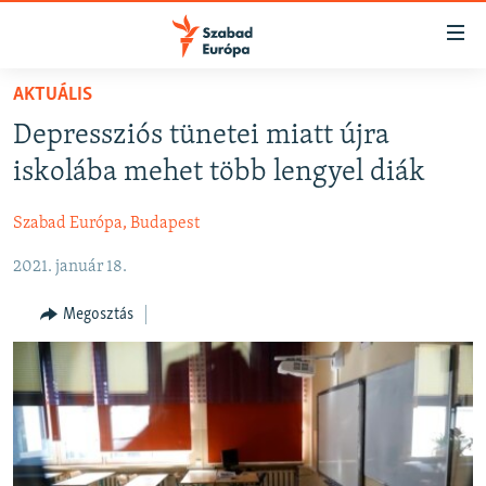
Akadálymentes
mód
Ugrás
AKTUÁLIS
a
NAPIRENDEN
Depressziós tünetei miatt újra
fő
AKTUÁLIS
oldalra
iskolába mehet több lengyel diák
FELIRATKOZÁS
PODCASTOK
Ugrás
a
Szabad Európa, Budapest
VIDEÓK
tartalomjegyzékre
Spotify
2021. január 18.
ELEMZŐ
Ugrás
a
NER15
Megosztás
Feliratkozás
keresésre
SZABADON
TÁRSADALOM
DEMOKRÁCIA
A PÉNZ NYOMÁBAN