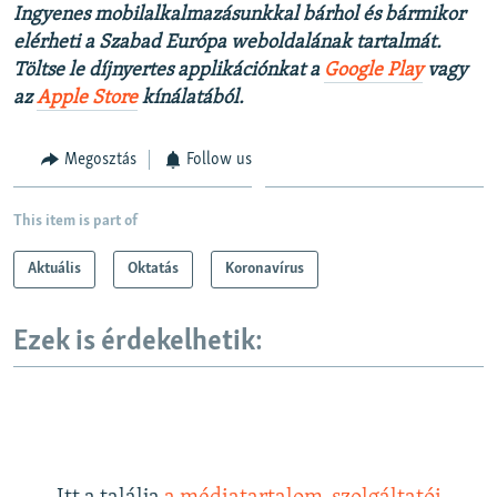
Ingyenes mobilalkalmazásunkkal bárhol és bármikor
elérheti a Szabad Európa weboldalának tartalmát.
Töltse le díjnyertes applikációnkat a
Google Play
vagy
az
Apple Store
kínálatából.
Megosztás
Follow us
This item is part of
Aktuális
Oktatás
Koronavírus
Ezek is érdekelhetik: