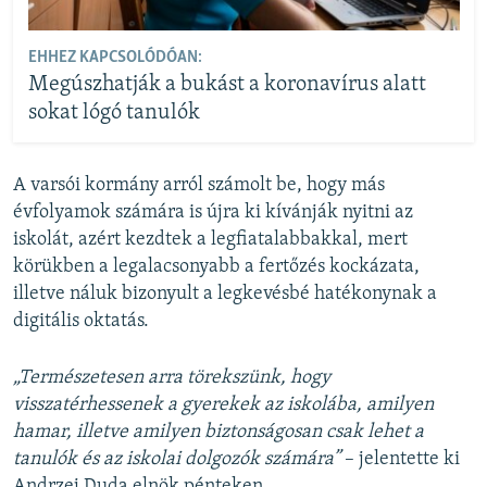
EHHEZ KAPCSOLÓDÓAN:
Megúszhatják a bukást a koronavírus alatt
sokat lógó tanulók
A varsói kormány arról számolt be, hogy más
évfolyamok számára is újra ki kívánják nyitni az
iskolát, azért kezdtek a legfiatalabbakkal, mert
körükben a legalacsonyabb a fertőzés kockázata,
illetve náluk bizonyult a legkevésbé hatékonynak a
digitális oktatás.
„Természetesen arra törekszünk, hogy
visszatérhessenek a gyerekek az iskolába, amilyen
hamar, illetve amilyen biztonságosan csak lehet a
tanulók és az iskolai dolgozók számára”
– jelentette ki
Andrzej Duda elnök pénteken.