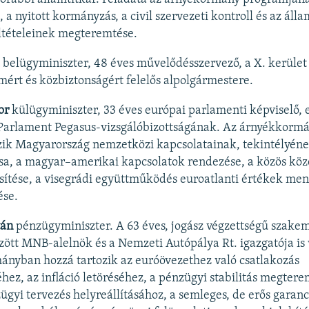
 a nyitott kormányzás, a civil szervezeti kontroll és az áll
eltételeinek megteremtése.
belügyminiszter, 48 éves művelődésszervező, a X. kerület
ért és közbiztonságért felelős alpolgármestere.
or
külügyminiszter, 33 éves európai parlamenti képviselő, 
 Parlament Pegasus-vizsgálóbizottságának. Az árnyékkorm
zik Magyarország nemzetközi kapcsolatainak, tekintélyén
ása, a magyar–amerikai kapcsolatok rendezése, a közös kö
ősítése, a visegrádi együttműködés euroatlanti értékek men
ése.
tán
pénzügyminiszter. A 63 éves, jogász végzettségű szake
ött MNB-alelnök és a Nemzeti Autópálya Rt. igazgatója is v
nyban hozzá tartozik az euróövezethez való csatlakozás
éhez, az infláció letöréséhez, a pénzügyi stabilitás megter
zügyi tervezés helyreállításához, a semleges, de erős garan