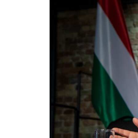
EURÓPAI UNIÓ
VILÁG
KLÍMAVÁLTOZÁS
A MÚLT TANULSÁGAI