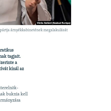
i pártja árnyékkabinetének megalakulását
ratikus
ak tagjait.
zerinte a
ívát kínál az
zterelnök-
nak buknia kell
kormányzása