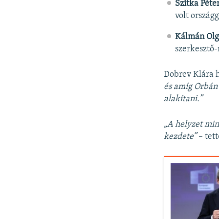
Szitka Péte
volt ország
Kálmán Olg
szerkesztő-r
Dobrev Klára 
és amíg Orbán 
alakítani.”
„A helyzet min
kezdete”
– tett