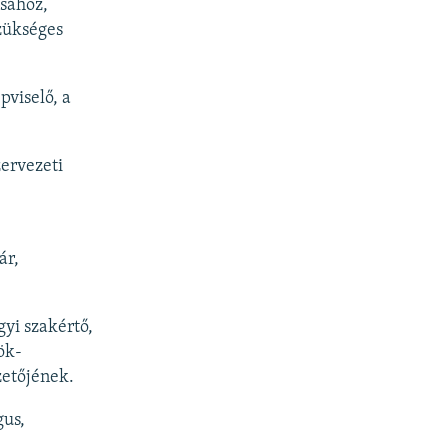
ásához,
zükséges
pviselő, a
ervezeti
ár,
yi szakértő,
ök-
zetőjének.
gus,