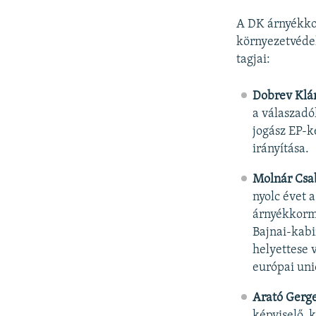
A DK árnyékkor
környezetvéde
tagjai:
Dobrev Klá
a válaszadó
jogász EP-k
irányítása.
Molnár Csa
nyolc évet 
árnyékkormá
Bajnai-kabi
helyettese 
európai unió
Arató Gerg
képviselő, 