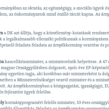
mányában az oktatás, az egészségügy, a szociális ügyek és 
lem, az önkormányzatok mind önálló tárcát kapna. Az ár
ra
a DK azt állítja, hogy a közvélemény-kutatások rendszeri
k a legalkalmasabb ellenzéki politikusnak a kormányzásra
épviselő feladata feladata az árnyékkormány vezetése és po
ba
kancelláriaminiszter, a miniszterelnök helyettese. A 47 
a magyar Országgyűlésben dolgozott, nyolc éve EP-képviselő
ny egyetlen tagja, aki korábban már miniszterként is dolg
netben a Miniszterelnökséget vezető miniszter és a minisz
volt. Az árnyékkormányban a közigazgatási, igazságügyi, E
s fejlesztési ügyek felelőse.
ely
kormányprogramért felelős miniszter, 53 éves országgyű
korábbi államtitkár. Feladata az árnyékormány programján