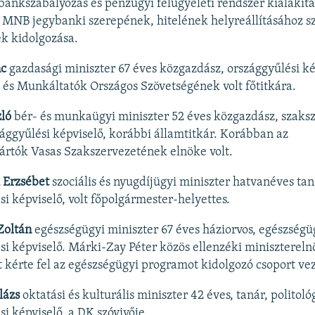
bankszabályozás és pénzügyi felügyeleti rendszer kialakít
 MNB jegybanki szerepének, hitelének helyreállításához s
k kidolgozása.
nc
gazdasági miniszter 67 éves közgazdász, országgyűlési ké
 és Munkáltatók Országos Szövetségének volt főtitkára.
ló
bér- és munkaügyi miniszter 52 éves közgazdász, szaksz
zággyűlési képviselő, korábbi államtitkár. Korábban az
rtók Vasas Szakszervezetének elnöke volt.
 Erzsébet
szociális és nyugdíjügyi miniszter hatvanéves tan
si képviselő, volt főpolgármester-helyettes.
oltán
egészségügyi miniszter 67 éves háziorvos, egészségüg
si képviselő. Márki-Zay Péter közös ellenzéki minisztereln
őt kérte fel az egészségügyi programot kidolgozó csoport ve
lázs
oktatási és kulturális miniszter 42 éves, tanár, politoló
i képviselő, a DK szóvivője.