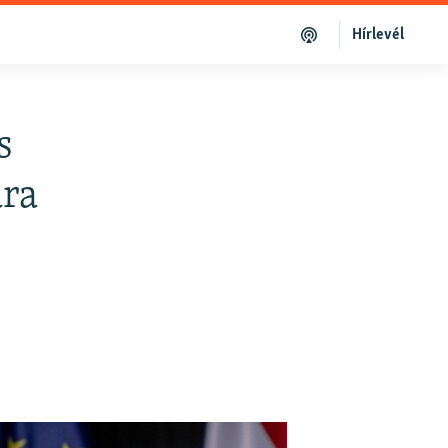
Hírlevél
s
ára