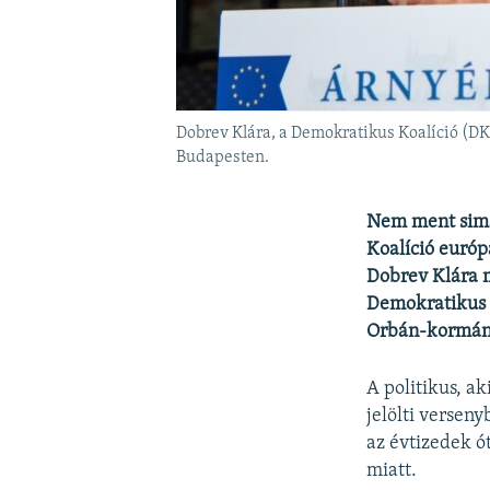
Dobrev Klára, a Demokratikus Koalíció (DK
Budapesten.
Nem ment simá
Koalíció európ
Dobrev Klára m
Demokratikus K
Orbán-kormán
A politikus, ak
jelölti versen
az évtizedek ó
miatt.