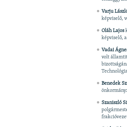
Varju Lászl
képviselő, v
Oláh Lajos
k
képviselő, a
Vadai Ágne
volt államt
bizottságán
Technológia
Benedek Szi
önkormányza
Szaniszló S
polgármeste
frakcióveze