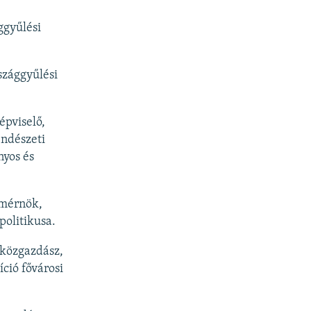
ggyűlési
szággyűlési
épviselő,
endészeti
nyos és
 mérnök,
politikusa.
 közgazdász,
ció fővárosi