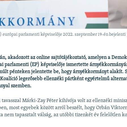
) európai parlamenti képviselője 2022. szeptember 19-én bejelent
n, akadozott az online sajtótájékoztató, amelyen a Demok
ai parlamenti (EP) képviselője ismertette árnyékkormányán
últ pénteken jelentette be, hogy árnyékkormányt alakít. S
oalíció legerősebb ellenzéki pártként egyértelmű alternat
nyal szemben.
i tavasszal Márki-Zay Péter kihívója volt az ellenzéki minis
yben, most egyebek között arról beszélt, hogy Orbán Viktor
ta nem tapasztalt válság, az utóbbi tizenkét év felelőtlen 