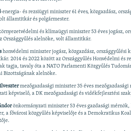
ó
energia- és rezsiügyi miniszter 61 éves, közgazdász, orszá
olt államtitkár és polgármester.
örnyezetvédelmi és klímaügyi miniszter 53 éves jogász, or
z Országgyűlés alelnöke, volt államtitkár.
s
honvédelmi miniszter jogász, közgazdász, országgyűlési k
itkár. 2014 és 2022 között az Országgyűlés Honvédelmi és r
ak tagja, tavaly óta a NATO Parlamenti Közgyűlés Tudomá
i Bizottságának alelnöke.
lveszter
mezőgazdasági miniszter 35 éves mezőgazdasági
ti képviselő, a DK mezőgazdasági és vidékfejlesztési szak
ándor
önkormányzati miniszter 53 éves gazdasági mérnök,
r, a fővárosi közgyűlés képviselője és a Demokratikus Koalí
tője.