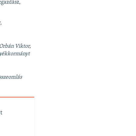
zgazdász,
,
Orbán Viktor,
rnyékkormányt
összeomlás
t