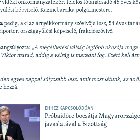
r
vidéki önkormányzatokért felelős főtanácsadó 45 éves kö
gyűlési képviselő, Kazincbarcika polgármestere.
a
pedig, aki az árnyékkormány szóvivője lesz, 54 éves tanár
iporter, országgyűlési képviselő, frakciószóvivő.
hangsúlyozta:
„A megélhetési válság legfőbb okozója maga 
Viktor marad, addig a válság is maradni fog. Ezért kell á
den egyes nappal súlyosabb lesz, amit most látunk, az az 
e hozzá.
EHHEZ KAPCSOLÓDÓAN:
Próbaidőre bocsátja Magyarországo
javaslatával a Bizottság