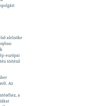
ampolgári
első alelnöke
ányban
ek
zép-európai
tén történő
mber
olt. Az
emtéséhez, a
ciákat