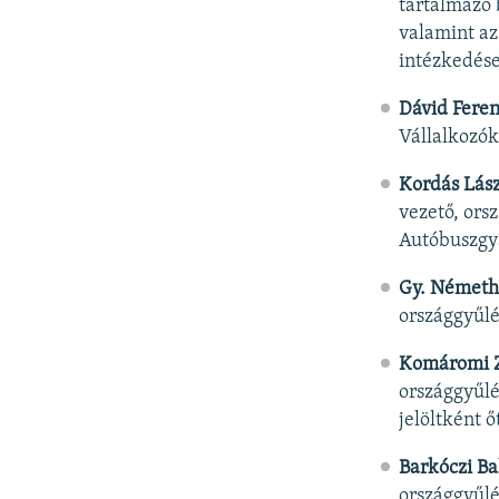
tartalmazó 
valamint az
intézkedése
Dávid Fere
Vállalkozók
Kordás Lász
vezető, ors
Autóbuszgyá
Gy. Németh
országgyűlé
Komáromi Z
országgyűlé
jelöltként 
Barkóczi Ba
országgyűlés