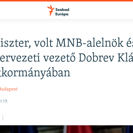
szter, volt MNB-alelnök é
FELIRATKOZÁS
ervezeti vezető Dobrev Kl
kkormányában
Apple Podcasts
Budapest
Spotify
 19.
Feliratkozás