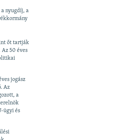
a nyugdíj, a
nyékkormány
nt őt tartják
. Az 50 éves
litikai
éves jogász
. Az
ozott, a
terelnök
U-ügyi és
lési
ak