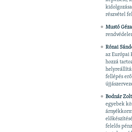
kidolgozása,
részvétel f
Mustó Géza
rendvédelem
Rónai Sánd
az Európai
hozzá tarto
helyreállít
fellépés er
újjászervez
Bodnár Zol
egyebek köz
árnyékkormá
előkészítés
felelős pén