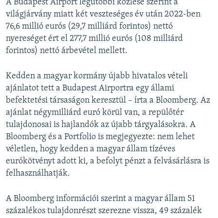
A Budapest Airport legutóbbi közlése szerint a
világjárvány miatt két veszteséges év után 2022-ben
76,6 millió eurós (29,7 milliárd forintos) nettó
nyereséget ért el 277,7 millió eurós (108 milliárd
forintos) nettó árbevétel mellett.
Kedden a magyar kormány újabb hivatalos vételi
ajánlatot tett a Budapest Airportra egy állami
befektetési társaságon keresztül – írta a Bloomberg. Az
ajánlat négymilliárd euró körül van, a repülőtér
tulajdonosai is hajlandók az újabb tárgyalásokra. A
Bloomberg és a Portfolio is megjegyezte: nem lehet
véletlen, hogy kedden a magyar állam tízéves
eurókötvényt adott ki, a befolyt pénzt a felvásárlásra is
felhasználhatják.
A Bloomberg információi szerint a magyar állam 51
százalékos tulajdonrészt szerezne vissza, 49 százalék