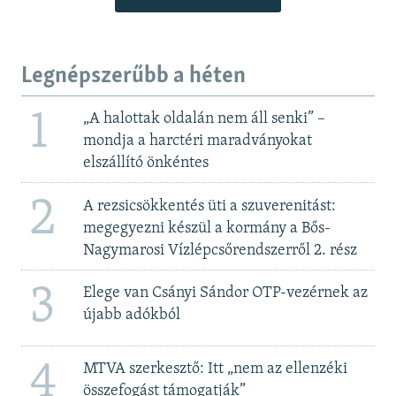
Legnépszerűbb a héten
1
„A halottak oldalán nem áll senki” –
mondja a harctéri maradványokat
elszállító önkéntes
2
A rezsicsökkentés üti a szuverenitást:
megegyezni készül a kormány a Bős-
Nagymarosi Vízlépcsőrendszerről 2. rész
3
Elege van Csányi Sándor OTP-vezérnek az
újabb adókból
4
MTVA szerkesztő: Itt „nem az ellenzéki
összefogást támogatják”