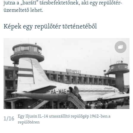
jutna a „baráti” társbefektetőnek, aki egy repülőtér-
üzemeltető lehet.
Képek egy repülőtér történetéből
Egy Iljusin IL–14 utasszállító repülőgép 1962-ben a
1/16
repülőtéren