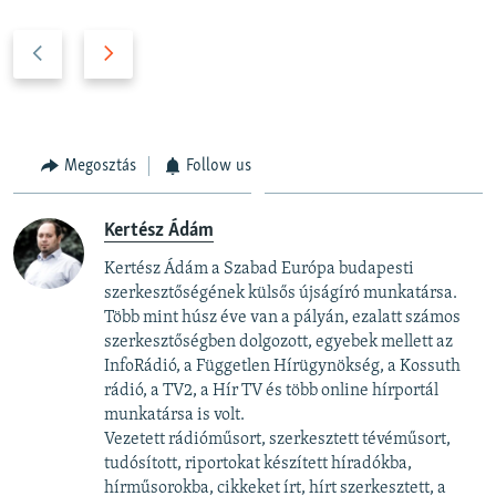
P
N
r
e
e
x
v
t
i
s
Megosztás
Follow us
o
l
u
i
Kertész Ádám
s
d
s
e
Kertész Ádám a Szabad Európa budapesti
l
szerkesztőségének külsős újságíró munkatársa.
i
Több mint húsz éve van a pályán, ezalatt számos
szerkesztőségben dolgozott, egyebek mellett az
d
InfoRádió, a Független Hírügynökség, a Kossuth
e
rádió, a TV2, a Hír TV és több online hírportál
munkatársa is volt.
Vezetett rádióműsort, szerkesztett tévéműsort,
tudósított, riportokat készített híradókba,
hírműsorokba, cikkeket írt, hírt szerkesztett, a