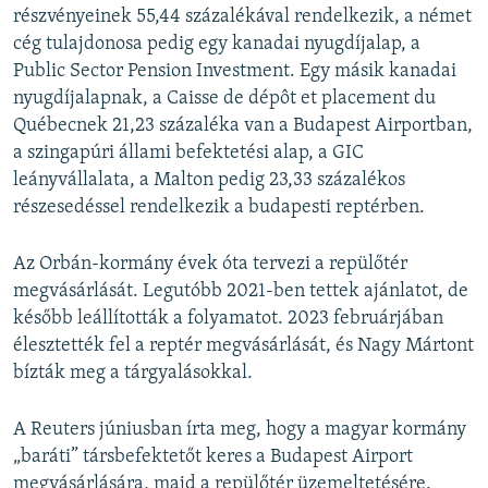
részvényeinek 55,44 százalékával rendelkezik, a német
cég tulajdonosa pedig egy kanadai nyugdíjalap, a
Public Sector Pension Investment. Egy másik kanadai
nyugdíjalapnak, a Caisse de dépôt et placement du
Québecnek 21,23 százaléka van a Budapest Airportban,
a szingapúri állami befektetési alap, a GIC
leányvállalata, a Malton pedig 23,33 százalékos
részesedéssel rendelkezik a budapesti reptérben.
Az Orbán-kormány évek óta tervezi a repülőtér
megvásárlását. Legutóbb 2021-ben tettek ajánlatot, de
később leállították a folyamatot. 2023 februárjában
élesztették fel a reptér megvásárlását, és Nagy Mártont
bízták meg a tárgyalásokkal.
A Reuters júniusban írta meg, hogy a magyar kormány
„baráti” társbefektetőt keres a Budapest Airport
megvásárlására, majd a repülőtér üzemeltetésére.