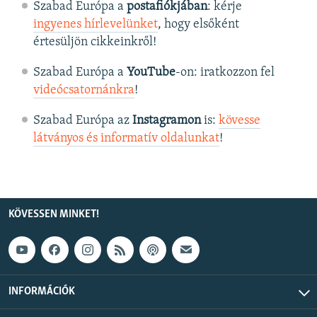
Szabad Európa a
postafiókjában
: kérje
ingyenes hírlevelünket
, hogy elsőként
értesüljön cikkeinkről!
Szabad Európa a
YouTube
-on: iratkozzon fel
videócsatornánkra
!
Szabad Európa az
Instagramon
is:
kövesse
látványos és informatív oldalunkat
! ​
KÖVESSEN MINKET!
INFORMÁCIÓK