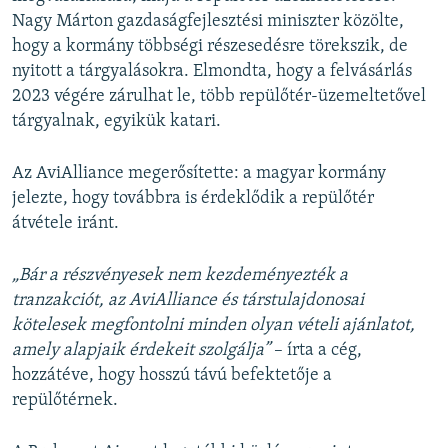
Nagy Márton gazdaságfejlesztési miniszter közölte,
hogy a kormány többségi részesedésre törekszik, de
nyitott a tárgyalásokra. Elmondta, hogy a felvásárlás
2023 végére zárulhat le, több repülőtér-üzemeltetővel
tárgyalnak, egyikük katari.
Az AviAlliance megerősítette: a magyar kormány
jelezte, hogy továbbra is érdeklődik a repülőtér
átvétele iránt.
„Bár a részvényesek nem kezdeményezték a
tranzakciót, az AviAlliance és társtulajdonosai
kötelesek megfontolni minden olyan vételi ajánlatot,
amely alapjaik érdekeit szolgálja”
– írta a cég,
hozzátéve, hogy hosszú távú befektetője a
repülőtérnek.