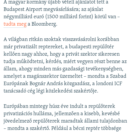
A magyar kormány újabb vételi ajánlatot tett a
Budapest Airport megvásárlására; az ajánlat
négymilliárd euró (1500 milliárd forint) körül van –
tudta meg
a Bloomberg.
A világban ritkán szoktak visszavásárolni korábban
már privatizált reptereket, a budapesti repülőtér
kellően nagy ahhoz, hogy a privát szektor sikeresen
tudja működtetni, kérdés, miért vegyen részt benne az
állam, ahogy minden más gazdasági tevékenységben,
amelyet a magánszektor üzemeltet – mondta a Szabad
Európának Bognár András közgazdász, a londoni ICF
tanácsadó cég légi közlekedési szakértője.
Európában mintegy húsz éve indult a repülőterek
privatizációs hulláma, jellemzően a kisebb, kevésbé
jövedelmező repülőterek maradtak állami tulajdonban
– mondta a szakértő. Például a bécsi reptér többsége