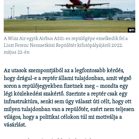
EURÓPAI UNIÓ
VILÁG
KLÍMAVÁLTOZÁS
A MÚLT TANULSÁGAI
A Wizz Air egyik Airbus A321-es repülőgépe emelkedik fel a
Liszt Ferenc Nemzetközi Repülőtér kifutópályájáról 2022.
május 22-én
KÖVESSEN MINKET!
Az utasok szempontjából az a legfontosabb kérdés,
hogy drágul-e a reptér állami tulajdonban, amit végső
Valamennyi RFE/RL weboldal
soron a repülőjegyekben fizetnek meg – mondta egy
légi közlekedési szakértő. Szerinte a reptér csak egy
infrastruktúra, senki sem úgy választ úti célt, hogy ott
milyen tulajdonban van a repülőtér, ezért nem teljesen
világos, hogy a politikai célokon túl mi motiválja a
vásárlást.