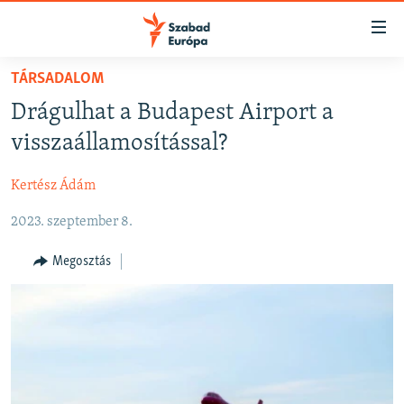
Akadálymentes
mód
Ugrás
TÁRSADALOM
a
NAPIRENDEN
Drágulhat a Budapest Airport a
fő
AKTUÁLIS
oldalra
visszaállamosítással?
FELIRATKOZÁS
PODCASTOK
Ugrás
a
Kertész Ádám
VIDEÓK
tartalomjegyzékre
Spotify
2023. szeptember 8.
ELEMZŐ
Ugrás
a
NER15
Megosztás
Feliratkozás
keresésre
SZABADON
TÁRSADALOM
DEMOKRÁCIA
A PÉNZ NYOMÁBAN