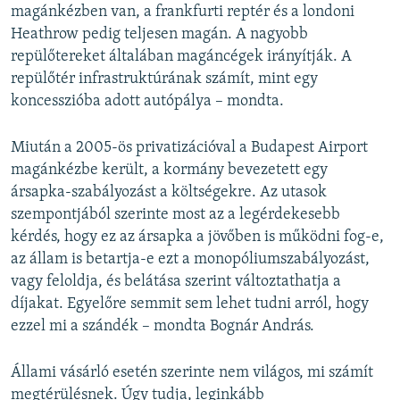
magánkézben van, a frankfurti reptér és a londoni
Heathrow pedig teljesen magán. A nagyobb
repülőtereket általában magáncégek irányítják. A
repülőtér infrastruktúrának számít, mint egy
koncesszióba adott autópálya – mondta.
Miután a 2005-ös privatizációval a Budapest Airport
magánkézbe került, a kormány bevezetett egy
ársapka-szabályozást a költségekre. Az utasok
szempontjából szerinte most az a legérdekesebb
kérdés, hogy ez az ársapka a jövőben is működni fog-e,
az állam is betartja-e ezt a monopóliumszabályozást,
vagy feloldja, és belátása szerint változtathatja a
díjakat. Egyelőre semmit sem lehet tudni arról, hogy
ezzel mi a szándék – mondta Bognár András.
Állami vásárló esetén szerinte nem világos, mi számít
megtérülésnek. Úgy tudja, leginkább