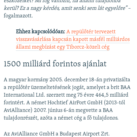
eszközeiket? Mi fog változni, ha állami tulajdonba
kerül? Ez a nagy kérdés, amit senki sem lát egyelőre”
–
fogalmazott.
Ehhez kapcsolódóan:
A repülőtér tervezett
visszavásárlása kapcsán kapott másfél milliárdos
állami megbízást egy Tiborcz-közeli cég
1500 milliárd forintos ajánlat
A magyar kormány 2005. december 18-án privatizálta
a repülőtér üzemeltetésének jogát, amelyet a brit BAA
International Ltd. szerzett meg 75 évre 464,5 milliárd
forintért. A német Hochtief AirPort GmbH (2013-tól
AviAlliance) 2007. június 6-án megvette a BAA
tulajdonrészét, azóta a német cég a fő tulajdonos.
Az AviAlliance GmbH a Budapest Airport Zrt.