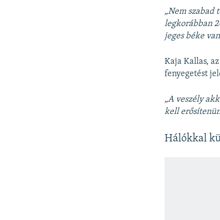
„Nem szabad té
legkorábban 2
jeges béke van
Kaja Kallas, a
fenyegetést je
„A veszély akk
kell erősíten
Hálókkal kü