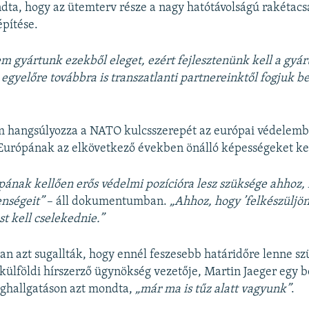
dta, hogy az ütemterv része a nagy hatótávolságú rakétacs
pítése.
 gyártunk ezekből eleget, ezért fejlesztenünk kell a gyárt
egyelőre továbbra is transzatlanti partnereinktől fogjuk b
hangsúlyozza a NATO kulcsszerepét az európai védelemben
Európának az elkövetkező években önálló képességeket kell
ának kellően erős védelmi pozícióra lesz szüksége ahhoz, 
enségeit”
– áll dokumentumban.
„Ahhoz, hogy ’felkészüljön
 kell cselekednie.”
n azt sugallták, hogy ennél feszesebb határidőre lenne s
külföldi hírszerző ügynökség vezetője, Martin Jaeger egy b
ghallgatáson azt mondta,
„már ma is tűz alatt vagyunk”
.