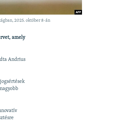
zágban, 2025. október 8-án
ervet, amely
dta Andrius
 jogsértések
egnagyobb
innovatív
sztésre