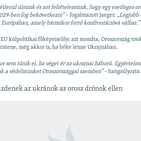
tlenül ülnünk és azt feltételeznünk, hogy egy esetleges o
029-ben fog bekövetkezni”
– fogalmazott Jaeger.
„Legjobb 
 Európában, amely bármikor forró konfrontációvá válhat.”
z EU külpolitikai főképviselője azt mondta, Oroszország tov
lentene, még akkor is, ha béke lenne Ukrajnában.
or sem tűnik el, ha véget ér az ukrajnai háború. Egyértel
ünk a védelmünket Oroszországgal szemben”
– hangsúlyozta 
zdenek az ukránok az orosz drónok ellen