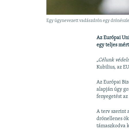
Egy úgynevezett vadászdrón egy drónészlel
Az Európai Uni
egy teljes mé
„Célunk védelm
Kubilius, az E
Az Európai Biz
alapján úgy go
fenyegetést az
A terv szerint 
drónellenes ök
támaszkodva ke