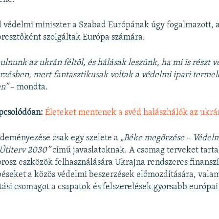
d védelmi miniszter a Szabad Európának úgy fogalmazott, a
resztőként szolgáltak Európa számára.
nulnunk az ukrán féltől, és hálásak leszünk, ha mi is részt 
rzésben, mert fantasztikusak voltak a védelmi ipari termel
en”
– mondta.
pcsolódóan:
Életeket mentenek a svéd halászhálók az ukrá
deményezése csak egy szelete a
„Béke megőrzése – Védel
 Útiterv 2030”
című javaslatoknak. A csomag terveket tart
orosz eszközök felhasználására Ukrajna rendszeres finansz
éseket a közös védelmi beszerzések előmozdítására, vala
tási csomagot a csapatok és felszerelések gyorsabb európai