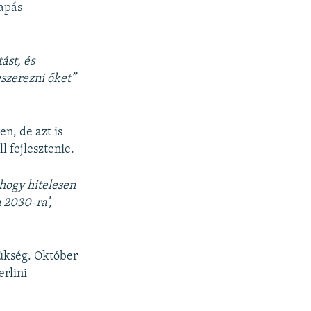
apás-
ást, és
eszerezni őket”
, de azt is
 fejlesztenie.
hogy hitelesen
 2030-ra’,
zükség. Október
erlini