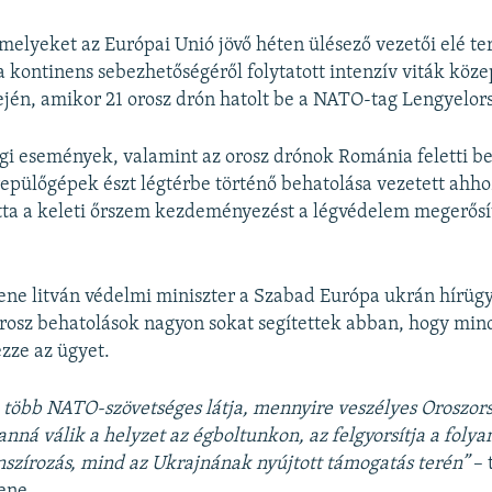
amelyeket az Európai Unió jövő héten ülésező vezetői elé te
a kontinens sebezhetőségéről folytatott intenzív viták köze
jén, amikor 21 orosz drón hatolt be a NATO-tag Lengyelors
gi események, valamint az orosz drónok Románia feletti be
repülőgépek észt légtérbe történő behatolása vezetett ahho
tta a keleti őrszem kezdeményezést a légvédelem megerősí
iene litván védelmi miniszter a Szabad Európa ukrán hírü
rosz behatolások nagyon sokat segítettek abban, hogy min
zze az ügyet.
 több NATO-szövetséges látja, mennyire veszélyes Oroszor
anná válik a helyzet az égboltunkon, az felgyorsítja a foly
nszírozás, mind az Ukrajnának nyújtott támogatás terén”
– 
ene.