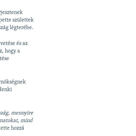
rjesztenek
pette születtek
zág légterébe.
vetése és az
z, hogy a
tése
gynökségnek
denki
szág, mennyire
amatokat, mind
tette hozzá