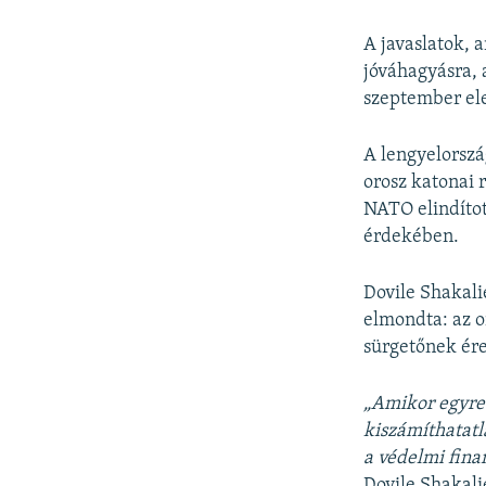
A javaslatok, 
jóváhagyásra, 
szeptember ele
A lengyelorszá
orosz katonai 
NATO elindíto
érdekében.
Dovile Shakal
elmondta: az o
sürgetőnek ére
„Amikor egyre
kiszámíthatatl
a védelmi fina
Dovile Shakali