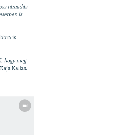
rosz támadás
esetben is
ábbra is
mű, hogy meg
Kaja Kallas.