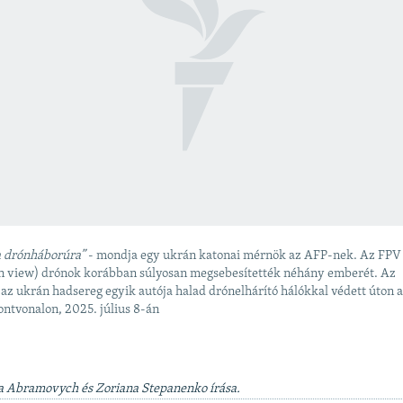
a drónháborúra”
- mondja egy ukrán katonai mérnök az AFP-nek. Az FPV
on view) drónok korábban súlyosan megsebesítették néhány emberét. Az
 az ukrán hadsereg egyik autója halad drónelhárító hálókkal védett úton 
ontvonalon, 2025. július 8-án
a Abramovych és Zoriana Stepanenko írása.