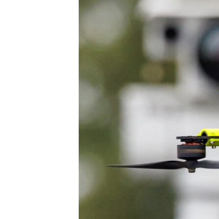
EURÓPAI UNIÓ
VILÁG
KLÍMAVÁLTOZÁS
A MÚLT TANULSÁGAI