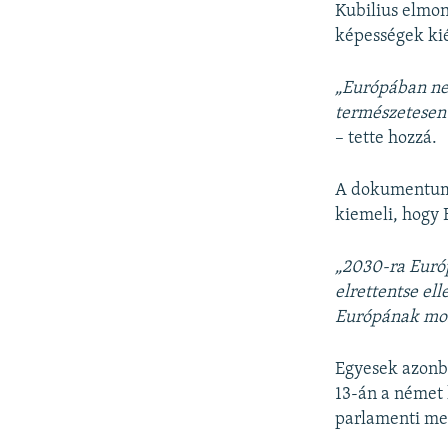
Kubilius elmon
képességek kié
„Európában nem
természetesen 
– tette hozzá.
A dokumentum 
kiemeli, hogy 
„2030-ra Európ
elrettentse ell
Európának most
Egyesek azonba
13-án a német 
parlamenti me