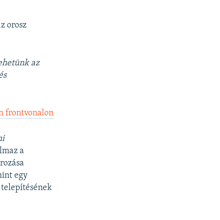
z orosz
vehetünk az
és
n frontvonalon
mi
almaz a
írozása
mint egy
 telepítésének