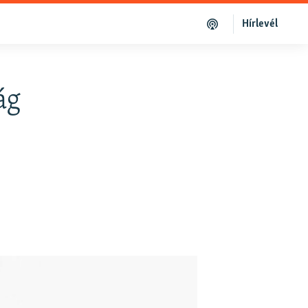
Hírlevél
ág