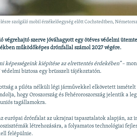
ésre szolgáló mobil érzékelőegység előtt Cochstedtben, Németors
ó végrehajtó szerve jóváhagyott egy ötéves védelmi ütemt
rtékben működőképes drónfallal számol 2027 végére.
i képességeink kiépítése az elrettentés érdekében”
– mon
U védelmi biztosa egy brüsszeli tájékoztatón.
ottság a pilóta nélküli légi járművekkel elkövetett ismételt
ndolja, hogy Oroszország és Fehéroroszország jelentik a l
 uniós tagállamokra.
az európai drónfalat az ukrajnai tapasztalatok alapján, az 
oszisztémák létrehozására, a folyamatos technológiai fejle
ll felépülnie.