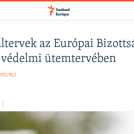
ltervek az Európai Bizotts
FELIRATKOZÁS
 védelmi ütemtervében
Apple Podcasts
(RFE/RL)
Spotify
Feliratkozás