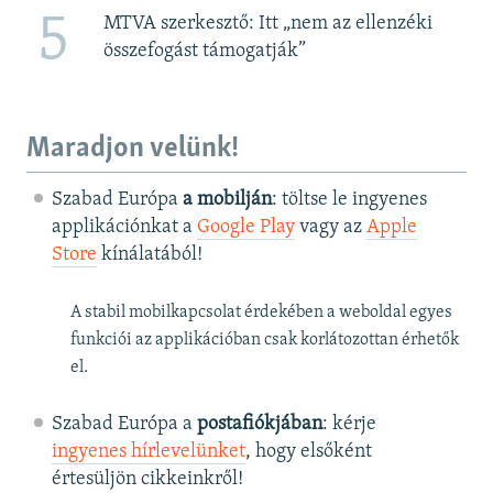
5
MTVA szerkesztő: Itt „nem az ellenzéki
összefogást támogatják”
Maradjon velünk!
Szabad Európa
a mobilján
: töltse le ingyenes
applikációnkat a
Google Play
vagy az
Apple
Store
kínálatából!
A stabil mobilkapcsolat érdekében a weboldal egyes
funkciói az applikációban csak korlátozottan érhetők
el.
Szabad Európa a
postafiókjában
: kérje
ingyenes hírlevelünket
, hogy elsőként
értesüljön cikkeinkről!