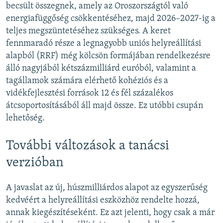
becsült összegnek, amely az Oroszországtól való
energiafüggőség csökkentéséhez, majd 2026–2027-ig a
teljes megszüntetéséhez szükséges. A keret
fennmaradó része a legnagyobb uniós helyreállítási
alapból (RRF) még kölcsön formájában rendelkezésre
álló nagyjából kétszázmilliárd euróból, valamint a
tagállamok számára elérhető kohéziós és a
vidékfejlesztési források 12 és fél százalékos
átcsoportosításából áll majd össze. Ez utóbbi csupán
lehetőség.
További változások a tanácsi
verzióban
A javaslat az új, húszmilliárdos alapot az egyszerűség
kedvéért a helyreállítási eszközhöz rendelte hozzá,
annak kiegészítéseként. Ez azt jelenti, hogy csak a már