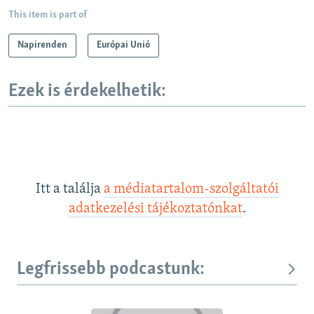
This item is part of
Napirenden
Európai Unió
Ezek is érdekelhetik:
Itt a találja
a médiatartalom-szolgáltatói
adatkezelési tájékoztatónkat
.
Legfrissebb podcastunk: