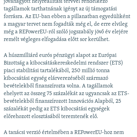
jóváhagyott helyreállítási tervvel rendelkező
tagállamok tarthatnának igényt az új támogatási
forrásra. Az EU-ban ebben a pillanatban egyedüliként
a magyar tervet nem fogadták még el, de erre elvileg
még a REPowerEU-ról szóló jogszabály jövő év elejére
remélt végleges elfogadása előtt sor kerülhet.
A húszmilliárd eurós pénzügyi alapot az Európai
Bizottság a kibocsátáskereskedelmi rendszer (ETS)
piaci stabilitási tartalékából, 250 millió tonna
kibocsátási egység elárverezéséből származó
bevételekből finanszírozta volna. A tagállamok
ehelyett az összeg 75 százalékát az ugyancsak az ETS-
bevételekből finanszírozott Innovációs Alapból, 25
százalékát pedig az ETS kibocsátási egységek
előrehozott elosztásából teremtenék elő.
A tanácsi verzió értelmében a REPowerEU-hoz nem