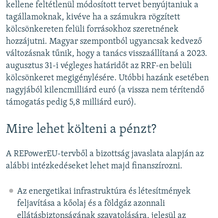
kellene feltétlenül módosított tervet benyújtaniuk a
tagállamoknak, kivéve ha a számukra rögzített
kölcsönkereten felüli forrásokhoz szeretnének
hozzájutni. Magyar szempontból ugyancsak kedvező
változásnak tűnik, hogy a tanács visszaállítaná a 2023.
augusztus 31-i végleges határidőt az RRF-en belüli
kölcsönkeret megigénylésére. Utóbbi hazánk esetében
nagyjából kilencmilliárd euró (a vissza nem térítendő
támogatás pedig 5,8 milliárd euró).
Mire lehet költeni a pénzt?
A REPowerEU-tervből a bizottság javaslata alapján az
alábbi intézkedéseket lehet majd finanszírozni.
Az energetikai infrastruktúra és létesítmények
feljavítása a kőolaj és a földgáz azonnali
ellátásbiztonságának szavatolására, jelesül az