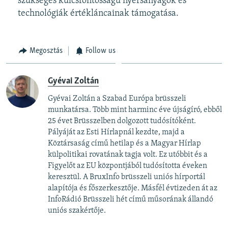
szükséges kulcsfontosságú nyersanyagok és
technológiák értékláncainak támogatása.
Megosztás
Follow us
Gyévai Zoltán
Gyévai Zoltán a Szabad Európa brüsszeli
munkatársa. Több mint harminc éve újságíró, ebből
25 évet Brüsszelben dolgozott tudósítóként.
Pályáját az Esti Hírlapnál kezdte, majd a
Köztársaság című hetilap és a Magyar Hírlap
külpolitikai rovatának tagja volt. Ez utóbbit és a
Figyelőt az EU központjából tudósította éveken
keresztül. A BruxInfo brüsszeli uniós hírportál
alapítója és főszerkesztője. Másfél évtizeden át az
InfoRádió Brüsszeli hét című műsorának állandó
uniós szakértője.