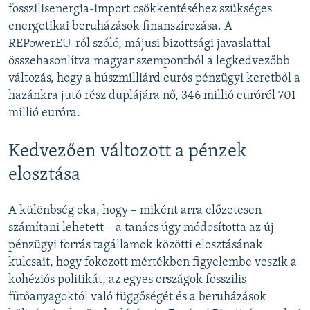
fosszilisenergia-import csökkentéséhez szükséges
energetikai beruházások finanszírozása. A
REPowerEU-ról szóló, májusi bizottsági javaslattal
összehasonlítva magyar szempontból a legkedvezőbb
változás, hogy a húszmilliárd eurós pénzügyi keretből a
hazánkra jutó rész duplájára nő, 346 millió euróról 701
millió euróra.
Kedvezően változott a pénzek
elosztása
A különbség oka, hogy – miként arra előzetesen
számítani lehetett – a tanács úgy módosította az új
pénzügyi forrás tagállamok közötti elosztásának
kulcsait, hogy fokozott mértékben figyelembe veszik a
kohéziós politikát, az egyes országok fosszilis
fűtőanyagoktól való függőségét és a beruházások