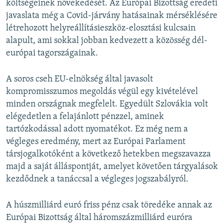
költségeinek növekedését. Az Európai Bizottság eredeti
javaslata még a Covid-járvány hatásainak mérséklésére
létrehozott helyreállításieszköz-elosztási kulcsain
alapult, ami sokkal jobban kedvezett a közösség dél-
európai tagországainak.
A soros cseh EU-elnökség által javasolt
kompromisszumos megoldás végül egy kivételével
minden országnak megfelelt. Egyedült Szlovákia volt
elégedetlen a felajánlott pénzzel, aminek
tartózkodással adott nyomatékot. Ez még nem a
végleges eredmény, mert az Európai Parlament
társjogalkotóként a következő hetekben megszavazza
majd a saját álláspontját, amelyet követően tárgyalások
kezdődnek a tanáccsal a végleges jogszabályról.
A húszmilliárd euró friss pénz csak töredéke annak az
Európai Bizottság által háromszázmilliárd euróra