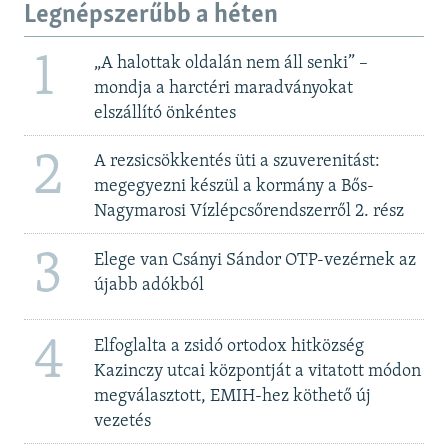
Legnépszerűbb a héten
1
„A halottak oldalán nem áll senki” –
mondja a harctéri maradványokat
elszállító önkéntes
2
A rezsicsökkentés üti a szuverenitást:
megegyezni készül a kormány a Bős-
Nagymarosi Vízlépcsőrendszerről 2. rész
3
Elege van Csányi Sándor OTP-vezérnek az
újabb adókból
4
Elfoglalta a zsidó ortodox hitközség
Kazinczy utcai központját a vitatott módon
megválasztott, EMIH-hez köthető új
vezetés