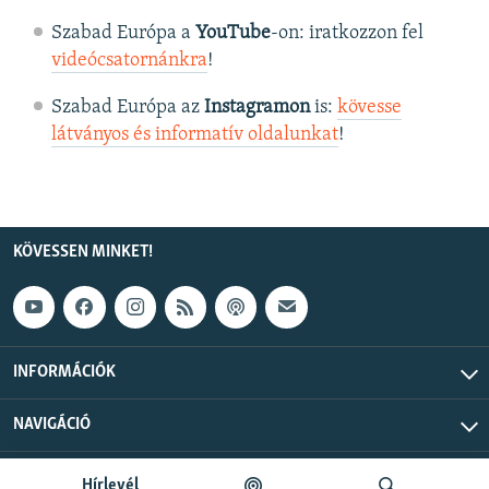
Szabad Európa a
YouTube
-on: iratkozzon fel
videócsatornánkra
!
Szabad Európa az
Instagramon
is:
kövesse
látványos és informatív oldalunkat
! ​
KÖVESSEN MINKET!
INFORMÁCIÓK
NAVIGÁCIÓ
Szabad Európa © 2026 RFE/RL, Inc. Minden jog fenntartva.
Hírlevél