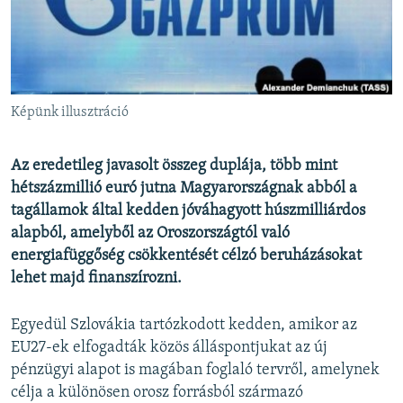
EURÓPAI UNIÓ
VILÁG
KLÍMAVÁLTOZÁS
A MÚLT TANULSÁGAI
Képünk illusztráció
KÖVESSEN MINKET!
Az eredetileg javasolt összeg duplája, több mint
hétszázmillió euró jutna Magyarországnak abból a
tagállamok által kedden jóváhagyott húszmilliárdos
alapból, amelyből az Oroszországtól való
Valamennyi RFE/RL weboldal
energiafüggőség csökkentését célzó beruházásokat
lehet majd finanszírozni.
Egyedül Szlovákia tartózkodott kedden, amikor az
EU27-ek elfogadták közös álláspontjukat az új
pénzügyi alapot is magában foglaló tervről, amelynek
célja a különösen orosz forrásból származó