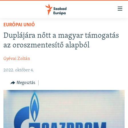
Akadálymentes
mód
Ugrás
EURÓPAI UNIÓ
a
NAPIRENDEN
Duplájára nőtt a magyar támogatás
fő
AKTUÁLIS
oldalra
az oroszmentesítő alapból
FELIRATKOZÁS
PODCASTOK
Ugrás
a
Gyévai Zoltán
VIDEÓK
tartalomjegyzékre
Spotify
2022. október 4.
ELEMZŐ
Ugrás
a
NER15
Megosztás
Feliratkozás
keresésre
SZABADON
TÁRSADALOM
DEMOKRÁCIA
A PÉNZ NYOMÁBAN