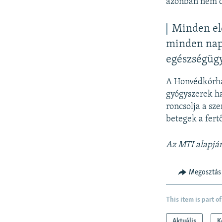
azonban nem c
Minden elő
minden napp
egészségügy
A Honvédkórház
gyógyszerek ha
roncsolja a sze
betegek a fert
Az MTI alapjá
Megosztás
This item is part of
Aktuális
K