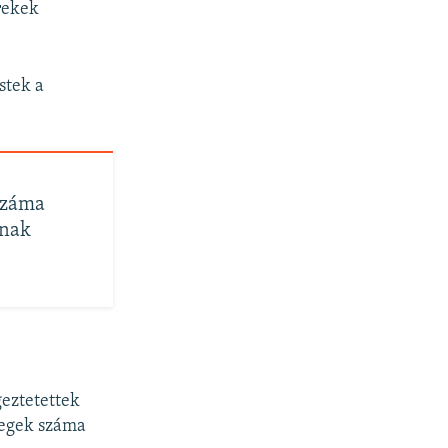
rekek
stek a
száma
nnak
geztetettek
etegek száma