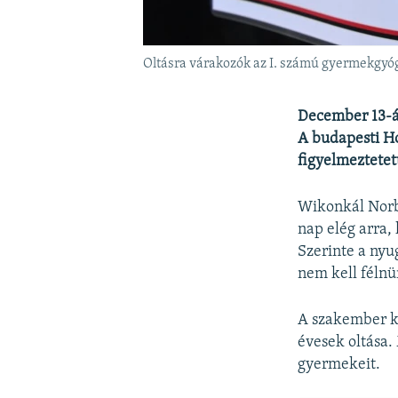
Oltásra várakozók az I. számú gyermekgyóg
December 13-án
A budapesti Ho
figyelmeztetett
Wikonkál Norbe
nap elég arra,
Szerinte a nyu
nem kell félnü
A szakember k
évesek oltása.
gyermekeit.