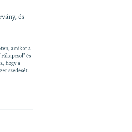
rvány, és
z
éten, amikor a
"rákapcsol" és
ta, hogy a
zer szedését.