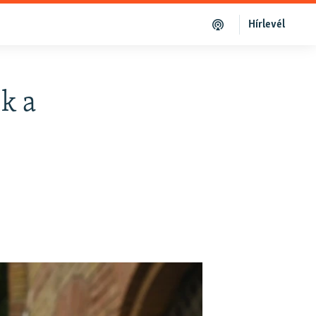
Hírlevél
k a