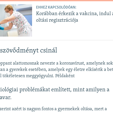
EHHEZ KAPCSOLÓDÓAN:
Korábban érkezik a vakcina, indul
oltási regisztrációja
 szövődményt csinál
oppant alattomosnak nevezte a koronavírust, amelynek sok
n a gyerekek esetében, amelyek egy életre elkísérik a b
l tökéletesen meggyógyulni. Példaként
iológiai problémákat említett, mint amilyen a
avar.
erint azért is nagyon fontos a gyermekek oltása, mert a