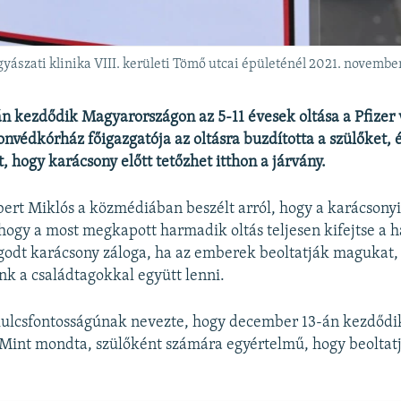
yászati klinika VIII. kerületi Tömő utcai épületénél 2021. novembe
 kezdődik Magyarországon az 5-11 évesek oltása a Pfizer 
nvédkórház főigazgatója az oltásra buzdította a szülőket, é
, hogy karácsony előtt tetőzhet itthon a járvány.
rt Miklós a közmédiában beszélt arról, hogy a karácsonyi
 hogy a most megkapott harmadik oltás teljesen kifejtse a h
godt karácsony záloga, ha az emberek beoltatják magukat,
nk a családtagokkal együtt lenni.
ulcsfontosságúnak nevezte, hogy december 13-án kezdődik
 Mint mondta, szülőként számára egyértelmű, hogy beoltatj