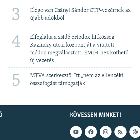
3
Elege van Csányi Sándor OTP-vezérnek az
újabb adókból
4
Elfoglalta a zsidó ortodox hitközség
Kazinczy utcai központját a vitatott
módon megválasztott, EMIH-hez köthető
új vezetés
5
MTVA szerkesztő: Itt „nem az ellenzéki
összefogást támogatják”
Ó
KÖVESSEN MINKET!