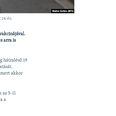
r 24-én
vakcinájával.
s arra is
g hátralévő 19
atását.
 mert akkor
 az 5-11
a a