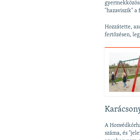
gyermekközöss
"hazaviszik" a 
Hozzátette, az
fertőzésen, le
Karácsony
A Honvédkórház
száma, és "jel