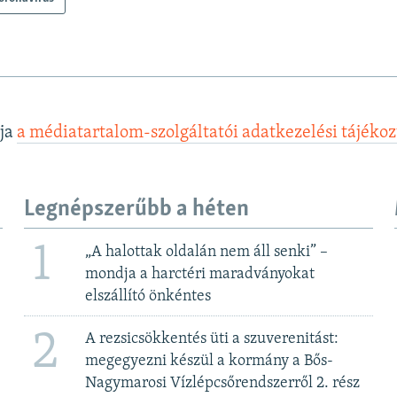
lja
a médiatartalom-szolgáltatói adatkezelési tájéko
Legnépszerűbb a héten
1
„A halottak oldalán nem áll senki” –
mondja a harctéri maradványokat
elszállító önkéntes
2
A rezsicsökkentés üti a szuverenitást:
megegyezni készül a kormány a Bős-
Nagymarosi Vízlépcsőrendszerről 2. rész