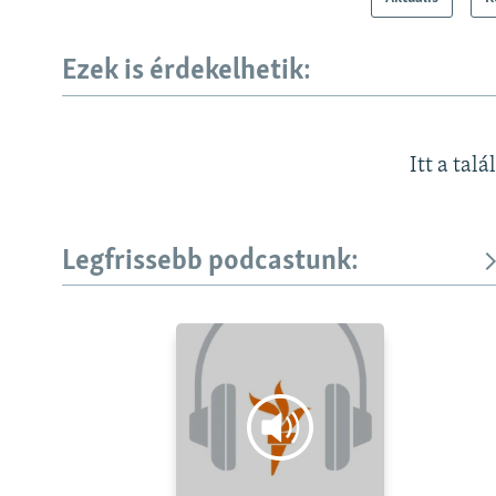
Ezek is érdekelhetik:
Itt a talá
Legfrissebb podcastunk: