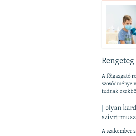
Rengeteg
A főigazgató r
szövődménye va
tudnak ezekbő
olyan kard
szívritmusz
A szakember sz