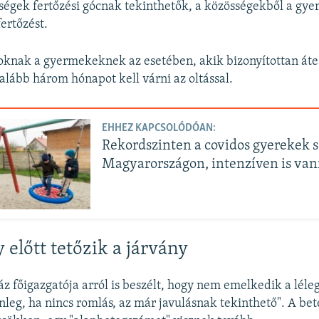
égek fertőzési gócnak tekinthetők, a közösségekből a gye
fertőzést.
oknak a gyermekeknek az esetében, akik bizonyítottan áte
galább három hónapot kell várni az oltással.
EHHEZ KAPCSOLÓDÓAN:
Rekordszinten a covidos gyerekek 
Magyarországon, intenzíven is va
 előtt tetőzik a járvány
 főigazgatója arról is beszélt, hogy nem emelkedik a léle
enleg, ha nincs romlás, az már javulásnak tekinthető". A b