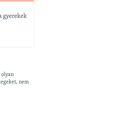
 a gyerekek
 olyan
etegeket, nem