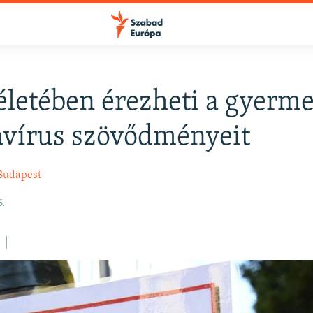
életében érezheti a gyerme
FELIRATKOZÁS
avírus szövődményeit
Apple Podcasts
Budapest
6.
Spotify
Feliratkozás