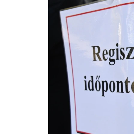
EURÓPAI UNIÓ
VILÁG
KLÍMAVÁLTOZÁS
A MÚLT TANULSÁGAI