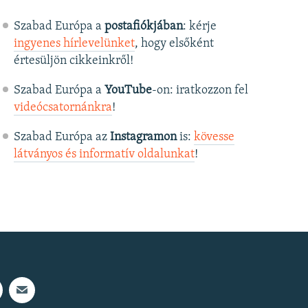
Szabad Európa a
postafiókjában
: kérje
ingyenes hírlevelünket
, hogy elsőként
értesüljön cikkeinkről!
Szabad Európa a
YouTube
-on: iratkozzon fel
videócsatornánkra
!
Szabad Európa az
Instagramon
is:
kövesse
látványos és informatív oldalunkat
! ​