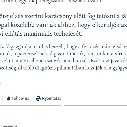
sökken, egy "alapbetegszámot" visznek tovább.
rejelzés szerint karácsony előtt fog tetőzni a já
al közelebb vannak ahhoz, hogy elkerüljék a
i ellátás maximális terhelését.
 főigazgatója arról is beszélt, hogy a fertőzés utáni első h
tnak, a pácienseknek alig van tünetük, ám amikor a vírus 
rveket, a vírusellenes szerek nem hatnak. Ezért azt javasol
őzöttségről szóló diagnózis pillanatában kezdjék el a gyógys
n.
Follow us
Nyomtatás
oronavírus