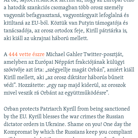
Az ok, sajtóértesülések szerint az, hogy az Európai Unió
a hatodik szankciós csomagban több orosz személy
vagyonát befagyasztaná, vagyontárgyait lefoglalná és
kitiltaná az EU-ból. Köztük van Putyin támogatója és
tanácsadója, az orosz ortodox feje, Kirill pátriárka is,
aki kiáll az ukrajnai háború mellett.
A
444 vette észre
Michael Gahler Twitter-posztját,
amelyben az Európai Néppárt frakciójának külügyi
szóvivője azt írta: „szégyellje magát Orbán”, amiért kiáll
Kirill mellett, aki „az orosz diktátor háborús bűneit
védi”. Hozzátette: „egy nap majd kiderül, az oroszok
mivel veszik rá Orbánt az együttműködésre”.
Orban protects Patriarch Kyrill from being sanctioned
by the EU. Kyrill blesses the war crimes the Russian
dictator orders in Ukraine. Shame on you! One day the
Kompromat by which the Russians keep you compliant