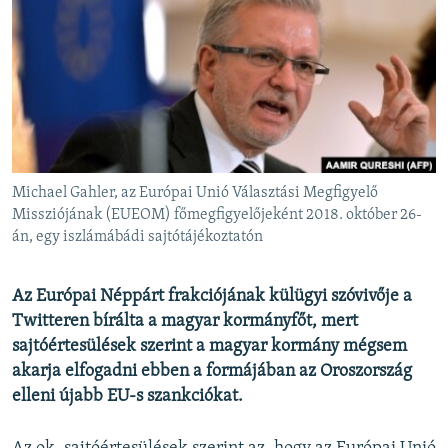
EURÓPAI UNIÓ
VILÁG
KLÍMAVÁLTOZÁS
A MÚLT TANULSÁGAI
KÖVESSEN MINKET!
Michael Gahler, az Európai Unió Választási Megfigyelő
Missziójának (EUEOM) főmegfigyelőjeként 2018. október 26-
án, egy iszlámábádi sajtótájékoztatón
Valamennyi RFE/RL weboldal
Az Európai Néppárt frakciójának külügyi szóvivője a
Twitteren bírálta a magyar kormányfőt, mert
sajtóértesülések szerint a magyar kormány mégsem
akarja elfogadni ebben a formájában az Oroszország
elleni újabb EU-s szankciókat.