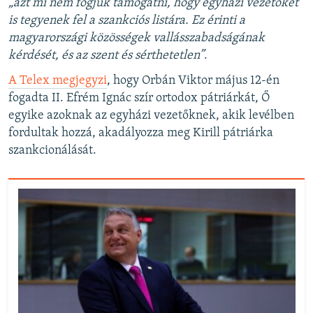
„​azt mi nem fogjuk támogatni, hogy egyházi vezetőket
is tegyenek fel a szankciós listára. Ez érinti a
magyarországi közösségek vallásszabadságának
kérdését, és az szent és sérthetetlen”​
.
A Telex megjegyzi
, hogy Orbán Viktor május 12-én
fogadta II. Efrém Ignác szír ortodox pátriárkát, Ő
egyike azoknak az egyházi vezetőknek, akik levélben
fordultak hozzá, akadályozza meg Kirill pátriárka
szankcionálását.