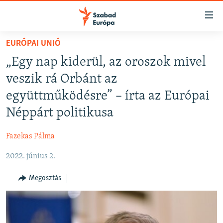
Akadálymentes
mód
Ugrás
EURÓPAI UNIÓ
a
NAPIRENDEN
„Egy nap kiderül, az oroszok mivel
fő
AKTUÁLIS
oldalra
veszik rá Orbánt az
FELIRATKOZÁS
PODCASTOK
Ugrás
együttműködésre” – írta az Európai
a
VIDEÓK
Néppárt politikusa
tartalomjegyzékre
Spotify
ELEMZŐ
Ugrás
Fazekas Pálma
a
NER15
Feliratkozás
keresésre
2022. június 2.
SZABADON
TÁRSADALOM
Megosztás
DEMOKRÁCIA
A PÉNZ NYOMÁBAN