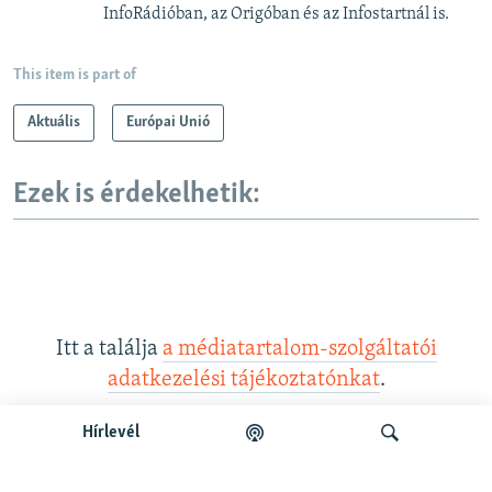
InfoRádióban, az Origóban és az Infostartnál is.
This item is part of
Aktuális
Európai Unió
Ezek is érdekelhetik:
Itt a találja
a médiatartalom-szolgáltatói
adatkezelési tájékoztatónkat
.
Hírlevél
Legfrissebb podcastunk: