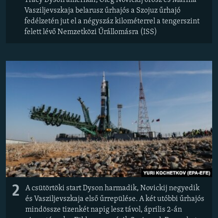
Vasziljevszkaja belarusz űrhajós a Szojuz űrhajó
fedélzetén jut el a négyszáz kilométerrel a tengerszint
felett lévő Nemzetközi Űrállomásra (ISS)
2
A csütörtöki start Dyson harmadik, Novickij negyedik
és Vasziljevszkaja első űrrepülése. A két utóbbi űrhajós
mindössze tizenkét napig lesz távol, április 2-án