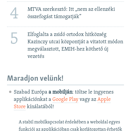
4
MTVA szerkesztő: Itt „nem az ellenzéki
összefogást támogatják”
5
Elfoglalta a zsidó ortodox hitközség
Kazinczy utcai központját a vitatott módon
megválasztott, EMIH-hez köthető új
vezetés
Maradjon velünk!
Szabad Európa
a mobilján
: töltse le ingyenes
applikációnkat a
Google Play
vagy az
Apple
Store
kínálatából!
A stabil mobilkapcsolat érdekében a weboldal egyes
funkciói az applikációban csak korlátozottan érhetők