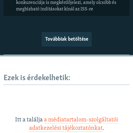
konkurenciája is megkérdőjelezi, amely olcsóbb és
megbízható indításokat kínál az ISS-re
Továbbiak betöltése
Ezek is érdekelhetik:
Itt a találja
a médiatartalom-szolgáltatói
adatkezelési tájékoztatónkat
.