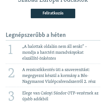
Szabad Európa Podcastok
Feliratkozás
Legnépszerűbb a héten
1
„A halottak oldalán nem áll senki” –
mondja a harctéri maradványokat
elszállító önkéntes
2
A rezsicsökkentés üti a szuverenitást:
megegyezni készül a kormány a Bős-
Nagymarosi Vízlépcsőrendszerről 2. rész
3
Elege van Csányi Sándor OTP-vezérnek az
újabb adókból