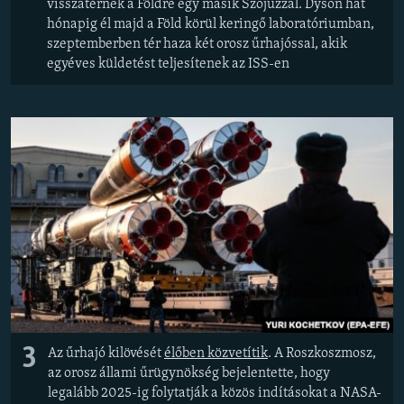
visszatérnek a Földre egy másik Szojuzzal. Dyson hat
hónapig él majd a Föld körül keringő laboratóriumban,
szeptemberben tér haza két orosz űrhajóssal, akik
egyéves küldetést teljesítenek az ISS-en
3
Az űrhajó kilövését
élőben közvetítik
. A Roszkoszmosz,
az orosz állami űrügynökség bejelentette, hogy
legalább 2025-ig folytatják a közös indításokat a NASA-