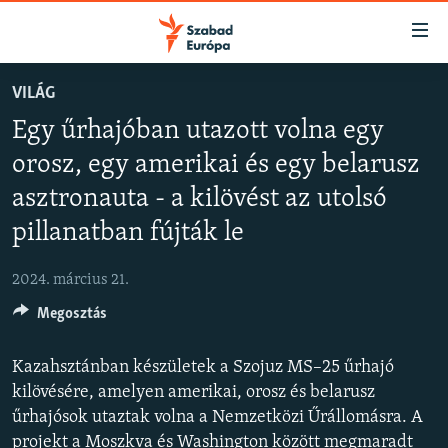
Akadálymentes
mód
Ugrás
VILÁG
a
NAPIRENDEN
Egy űrhajóban utazott volna egy
fő
AKTUÁLIS
oldalra
orosz, egy amerikai és egy belarusz
FELIRATKOZÁS
PODCASTOK
Ugrás
asztronauta - a kilövést az utolsó
a
VIDEÓK
tartalomjegyzékre
pillanatban fújták le
Spotify
ELEMZŐ
Ugrás
a
2024. március 21.
NER15
Feliratkozás
keresésre
Megosztás
SZABADON
TÁRSADALOM
Kazahsztánban készületek a Szojuz MS–25 űrhajó
kilövésére, amelyen amerikai, orosz és belarusz
DEMOKRÁCIA
űrhajósok utaztak volna a Nemzetközi Űrállomásra. A
A PÉNZ NYOMÁBAN
projekt a Moszkva és Washington között megmaradt