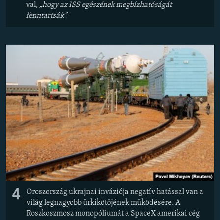
val,
„hogy az ISS egészének megbízhatóságát
fenntartsák”
4
Oroszország ukrajnai inváziója negatív hatással van a
világ legnagyobb űrkikötőjének működésére. A
Roszkoszmosz monopóliumát a SpaceX amerikai cég