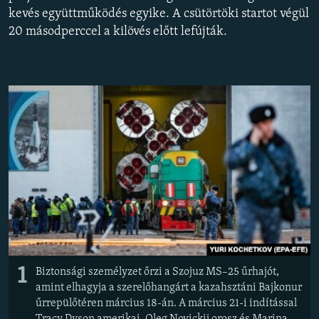
EURÓPAI UNIÓ
kevés együttműködés egyike. A csütörtöki startot végül
20 másodperccel a kilövés előtt lefújták.
VILÁG
KLÍMAVÁLTOZÁS
A MÚLT TANULSÁGAI
KÖVESSEN MINKET!
Valamennyi RFE/RL weboldal
1
Biztonsági személyzet őrzi a Szojuz MS–25 űrhajót,
amint elhagyja a szerelőhangárt a kazahsztáni Bajkonur
űrrepülőtéren március 18-án. A március 21-i indítással
Tracy Dyson amerikai, Oleg Novickij orosz és Marina